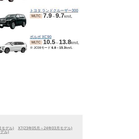
トヨタ ランドクルーザー300
7.9
9.7
WLTC
～
km/L
ボルボ XC90
10.5
13.8
WLTC
～
km/L
※ JC08モード
6.8
～
15.3
km/L
4月モデル)
X7(23年05月～24年03月モデル)
モデル)