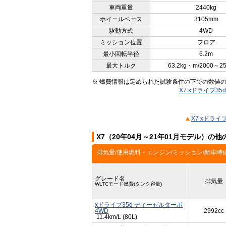
車両重量
2440kg
ホイールベース
3105mm
駆動方式
4WD
ミッション位置
フロア
最小回転半径
6.2m
最大トルク
63.2kg・m/2000～2
※ 燃費情報は定められた試験条件の下での数値
X7 xドライブ3
X7 xドラ
X7（20年04月～21年01月モデル）の
排気量/使用燃料・エンジン/ミッション/新車時
グレード名
排気量
WLTCモード燃費(タンク容量)
xドライブ35d ディーゼルターボ
4WD
2992cc
11.4km/L (80L)