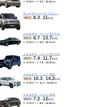
※ JC08モード
5.3
～
12.4
km/L
ランドローバー ディフェンダー
8.3
11
WLTC
～
km/L
メルセデス・ベンツ Sクラス
8.7
13.7
WLTC
～
km/L
※ JC08モード
8.5
～
20.7
km/L
メルセデス・ベンツ Gクラス
7.4
11.7
WLTC
～
km/L
※ JC08モード
7.9
～
13.5
km/L
メルセデス・ベンツ GLE
10.3
14.2
WLTC
～
km/L
※ JC08モード
11.7
～
13.9
km/L
メルセデス・ベンツ GLS
7.2
12
WLTC
～
km/L
※ JC08モード
8.2
～
12.4
km/L