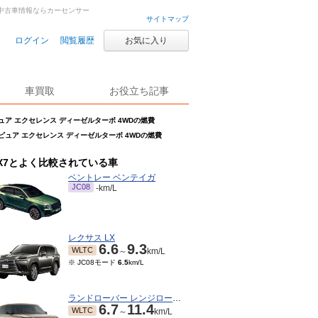
車・中古車情報ならカーセンサー
サイトマップ
ログイン
閲覧履歴
お気に入り
車買取
お役立ち記事
 ピュア エクセレンス ディーゼルターボ 4WDの燃費
ン ピュア エクセレンス ディーゼルターボ 4WDの燃費
X7とよく比較されている車
ベントレー ベンテイガ
JC08
-km/L
レクサス LX
6.6
9.3
WLTC
～
km/L
※ JC08モード
6.5
km/L
ランドローバー レンジローバー
6.7
11.4
WLTC
～
km/L