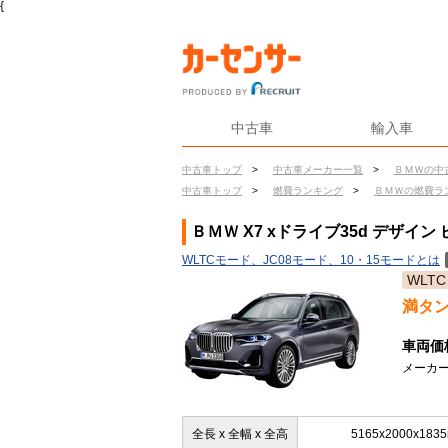
{
中古車
輸入車
中古車トップ
>
中古車メーカー一覧
>
ＢＭＷの中
中古車トップ
>
燃費ランキング
>
ＢＭＷの燃費ラ
ＢＭＷ X7 xドライブ35d デザイ
WLTCモード、JC08モード、10・15モードとは
WLTC
満タ
車両価
メーカー
全長 x 全幅 x 全高
5165x2000x183