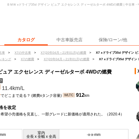
ＢＭＷ xドライブ35d デザイン ピュア エクセレンス ディーゼルターボ 4WDの燃費 | 中古
カタログ
中古車販売店
保険/ローン/他
古車
>
X7の中古車
>
X7(20年04月～21年01月)の燃費
>
X7 xドライブ35d デザイン
ンキング
>
X7の燃費
>
X7(20年04月～21年01月)の燃費
>
X7 xドライブ35d デザイ
ン ピュア エクセレンス ディーゼルターボ 4WDの燃費
？
11.4km/L
ン
912
WLTC
でどこまで走る？ (燃費xタンク容量)
km
格を改定
希望小売価格を見直し、一部グレードに新価格が適用された。（2020.4）
室内
5mm
-x-x-mm
全長 x 全幅 x 全高