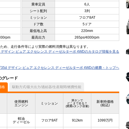
乗車定員
6人
シート配列
3列
ミッション
フロア8AT
ドア数
5ドア
最低地上高
220mm
500rpm
最高出力
265ps/4000rpm
のため、走行条件等により実際の燃料消費率は異なります。
5d デザイン ピュア エクセレンス ディーゼルターボ 4WDのカタログ情報を見る
イブ35d デザイン ピュア エクセレンス ディーゼルターボ 4WDの燃費・トップヘ
他のグレード
価格
駆動方式/最大出力/過給器/生産期間/燃費性能
満タンで
使用燃料
新車時価格
ミッション
どこまで走る？
エンジン
(税込)
(燃費xタンク容量)
軽油
フロア8AT
912km
1099
万円
ディーゼル