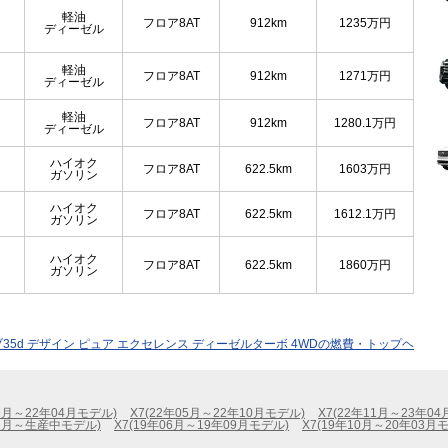
軽油
フロア8AT
912km
1235
万円
ディーゼル
軽油
フロア8AT
912km
1271
万円
ディーゼル
軽油
フロア8AT
912km
1280.1
万円
ディーゼル
ハイオク
フロア8AT
622.5km
1603
万円
ガソリン
ハイオク
フロア8AT
622.5km
1612.1
万円
ガソリン
ハイオク
フロア8AT
622.5km
1860
万円
ガソリン
イブ35d デザイン ピュア エクセレンス ディーゼルターボ 4WDの燃費・トップヘ
01月～22年04月モデル)
X7(22年05月～22年10月モデル)
X7(22年11月～23年0
12月～生産中モデル)
X7(19年06月～19年09月モデル)
X7(19年10月～20年03月