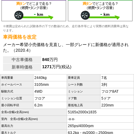
満タン
でどこまで走る？
満タン
でどこまで走る？
（燃費×タンク容量）
（燃費×タンク容量）
-
-
km
km
※燃費は定められた試験条件の下での数値のため、走行条件等により実際の燃料消費率は異な
ります。
車両価格を改定
メーカー希望小売価格を見直し、一部グレードに新価格が適用され
た。（2020.4）
中古車価格
840
万円
1271
万円(税込)
新車時価格
2440kg
7名
車両重量
乗車定員
3105mm
3列
ホイールベース
シート列数
4WD
フロア8AT
駆動方式
ミッション
フロア
5ドア
ミッション位置
ドア数
6.2m
220mm
最小回転半径
最低地上高
5165x2000x1835
全長x全幅x全高(mm)
-x-x-
室内 全長x全幅x全高(mm)
265ps/4000rpm
最高出力
63.2kg・m/2000～2500rpm
最大トルク