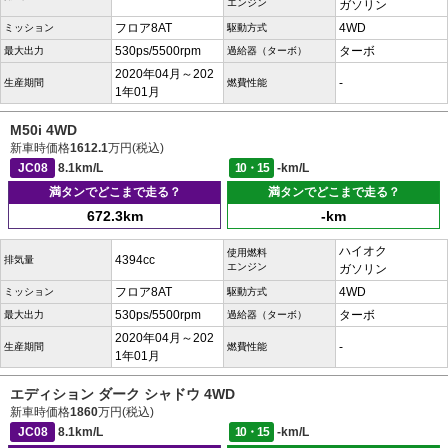
エンジン
ガソリン
フロア8AT
4WD
ミッション
駆動方式
530ps/5500rpm
ターボ
最大出力
過給器（ターボ）
2020年04月～202
-
生産期間
燃費性能
1年01月
M50i 4WD
新車時価格
1612.1
万円(税込)
JC08
8.1km/L
10・15
-km/L
満タンでどこまで走る？
満タンでどこまで走る？
672.3km
-km
ハイオク
使用燃料
4394cc
排気量
エンジン
ガソリン
フロア8AT
4WD
ミッション
駆動方式
530ps/5500rpm
ターボ
最大出力
過給器（ターボ）
2020年04月～202
-
生産期間
燃費性能
1年01月
エディション ダーク シャドウ 4WD
新車時価格
1860
万円(税込)
JC08
8.1km/L
10・15
-km/L