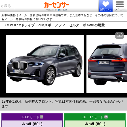
戻る
お気に入り
メニュー
新車時価格はメーカー発表当時の車両本体価格です。また基本情報など、その他の項目について
もメーカー発表時の情報に基いています。
ＢＭＷ X7 xドライブ35d Mスポーツ ディーゼルターボ 4WDの燃費
1/3
19年(R1)6月、新型時のフロント。写真は本国仕様の為、一部異なる場合があり
ます
JC08モード
10・15モード
-km/L(80L)
-km/L(80L)