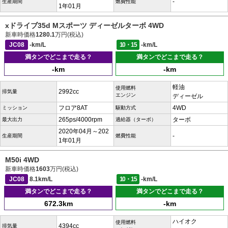
-
生産期間
燃費性能
1年01月
xドライブ35d Mスポーツ ディーゼルターボ 4WD
新車時価格
1280.1
万円(税込)
JC08
-km/L
10・15
-km/L
満タンでどこまで走る？
満タンでどこまで走る？
-km
-km
軽油
使用燃料
2992cc
排気量
エンジン
ディーゼル
フロア8AT
4WD
ミッション
駆動方式
265ps/4000rpm
ターボ
最大出力
過給器（ターボ）
2020年04月～202
-
生産期間
燃費性能
1年01月
M50i 4WD
新車時価格
1603
万円(税込)
JC08
8.1km/L
10・15
-km/L
満タンでどこまで走る？
満タンでどこまで走る？
672.3km
-km
ハイオク
使用燃料
4394cc
排気量