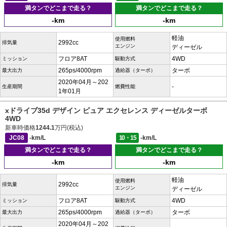
満タンでどこまで走る？
満タンでどこまで走る？
-km
-km
軽油
使用燃料
2992cc
排気量
エンジン
ディーゼル
フロア8AT
4WD
ミッション
駆動方式
265ps/4000rpm
ターボ
最大出力
過給器（ターボ）
2020年04月～202
-
生産期間
燃費性能
1年01月
xドライブ35d デザイン ピュア エクセレンス ディーゼルターボ
4WD
新車時価格
1244.1
万円(税込)
JC08
-km/L
10・15
-km/L
満タンでどこまで走る？
満タンでどこまで走る？
-km
-km
軽油
使用燃料
2992cc
排気量
エンジン
ディーゼル
フロア8AT
4WD
ミッション
駆動方式
265ps/4000rpm
ターボ
最大出力
過給器（ターボ）
2020年04月～202