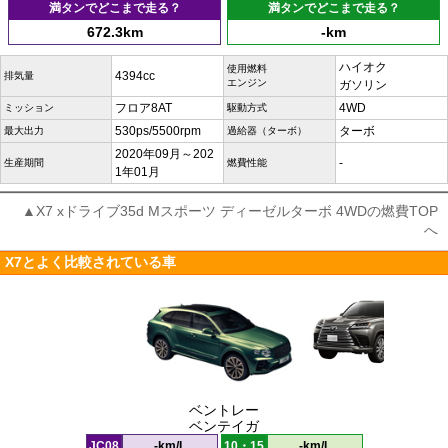
満タンでどこまで走る？
満タンでどこまで走る？
672.3km
-km
ハイオク
使用燃料
4394cc
排気量
エンジン
ガソリン
フロア8AT
4WD
ミッション
駆動方式
530ps/5500rpm
ターボ
最大出力
過給器（ターボ）
2020年09月～202
-
生産期間
燃費性能
1年01月
▲X7 xドライブ35d Mスポーツ ディーゼルターボ 4WDの燃費TOP
へ
X7とよく比較されている車
ベントレー
ベンテイガ
JC08
-km/L
10・15
-km/L