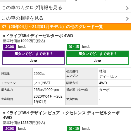
この車のカタログ情報を見る
この車の相場を見る
X7（20年04月～21年01月モデル）の他のグレード一覧
xドライブ35d ディーゼルターボ 4WD
新車時価格
1099
万円(税込)
JC08
-km/L
10・15
-km/L
満タンでどこまで走る？
満タンでどこまで走る？
-km
-km
軽油
使用燃料
2992cc
排気量
エンジン
ディーゼル
フロア8AT
4WD
ミッション
駆動方式
265ps/4000rpm
ターボ
最大出力
過給器（ターボ）
2020年04月～202
-
生産期間
燃費性能
1年01月
xドライブ35d デザイン ピュア エクセレンス ディーゼルターボ
4WD
新車時価格
1235
万円(税込)
JC08
-km/L
10・15
-km/L