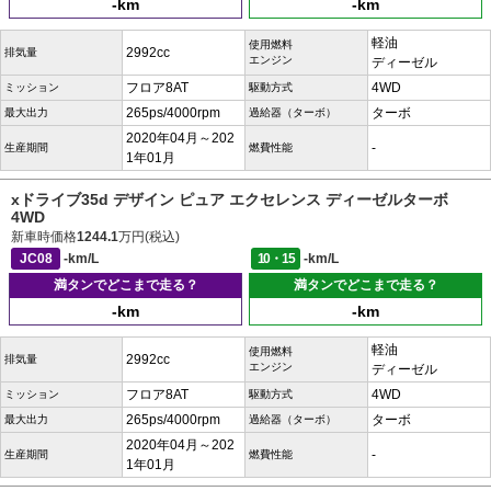
-km
-km
軽油
使用燃料
2992cc
排気量
エンジン
ディーゼル
フロア8AT
4WD
ミッション
駆動方式
265ps/4000rpm
ターボ
最大出力
過給器（ターボ）
2020年04月～202
-
生産期間
燃費性能
1年01月
xドライブ35d デザイン ピュア エクセレンス ディーゼルターボ
4WD
新車時価格
1244.1
万円(税込)
JC08
-km/L
10・15
-km/L
満タンでどこまで走る？
満タンでどこまで走る？
-km
-km
軽油
使用燃料
2992cc
排気量
エンジン
ディーゼル
フロア8AT
4WD
ミッション
駆動方式
265ps/4000rpm
ターボ
最大出力
過給器（ターボ）
2020年04月～202
-
生産期間
燃費性能
1年01月