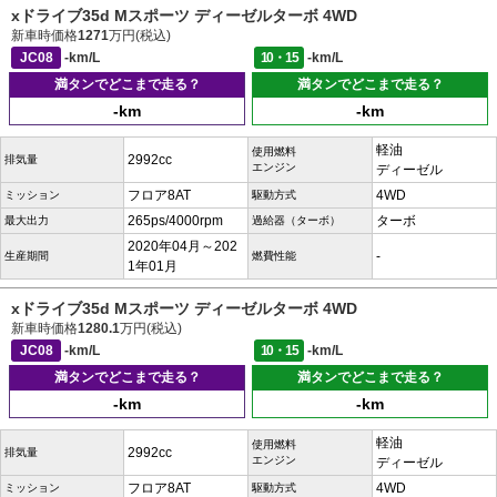
xドライブ35d Mスポーツ ディーゼルターボ 4WD
新車時価格
1271
万円(税込)
JC08
-km/L
10・15
-km/L
満タンでどこまで走る？
満タンでどこまで走る？
-km
-km
軽油
使用燃料
2992cc
排気量
エンジン
ディーゼル
フロア8AT
4WD
ミッション
駆動方式
265ps/4000rpm
ターボ
最大出力
過給器（ターボ）
2020年04月～202
-
生産期間
燃費性能
1年01月
xドライブ35d Mスポーツ ディーゼルターボ 4WD
新車時価格
1280.1
万円(税込)
JC08
-km/L
10・15
-km/L
満タンでどこまで走る？
満タンでどこまで走る？
-km
-km
軽油
使用燃料
2992cc
排気量
エンジン
ディーゼル
フロア8AT
4WD
ミッション
駆動方式