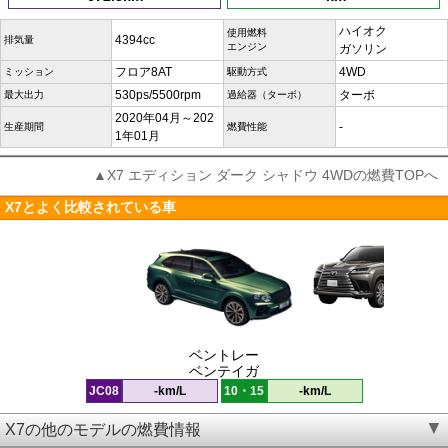
ハイオク
使用燃料
4394cc
排気量
エンジン
ガソリン
フロア8AT
4WD
ミッション
駆動方式
530ps/5500rpm
ターボ
最大出力
過給器（ターボ）
2020年04月～202
-
生産期間
燃費性能
1年01月
▲X7 エディション ダーク シャドウ 4WDの燃費TOPへ
X7とよく比較されている車
ベントレー
ベンテイガ
JC08
-km/L
10・15
-km/L
X7の他のモデルの燃費情報