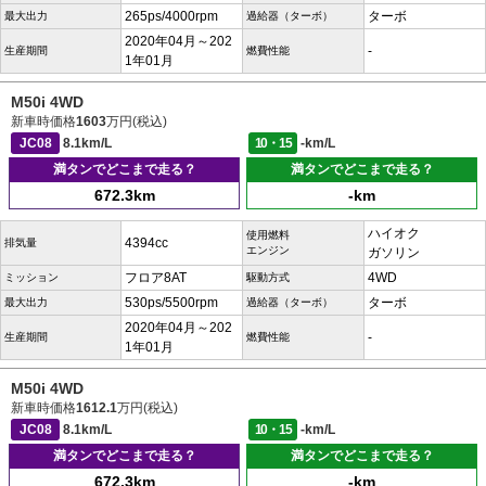
265ps/4000rpm
ターボ
最大出力
過給器（ターボ）
2020年04月～202
-
生産期間
燃費性能
1年01月
M50i 4WD
新車時価格
1603
万円(税込)
JC08
8.1km/L
10・15
-km/L
満タンでどこまで走る？
満タンでどこまで走る？
672.3km
-km
ハイオク
使用燃料
4394cc
排気量
エンジン
ガソリン
フロア8AT
4WD
ミッション
駆動方式
530ps/5500rpm
ターボ
最大出力
過給器（ターボ）
2020年04月～202
-
生産期間
燃費性能
1年01月
M50i 4WD
新車時価格
1612.1
万円(税込)
JC08
8.1km/L
10・15
-km/L
満タンでどこまで走る？
満タンでどこまで走る？
672.3km
-km