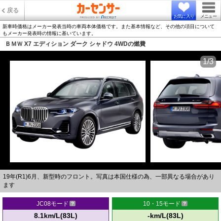
戻る
お気に入り
メニュー
新車時価格はメーカー発表当時の車両本体価格です。また基本情報など、その他の項目について
もメーカー発表時の情報に基いています。
ＢＭＷ X7 エディション ダーク シャドウ 4WDの燃費
1/3
19年(R1)6月、新型時のフロント。写真は本国仕様の為、一部異なる場合があり
ます
JC08モード
10・15モード
8.1km/L(83L)
-km/L(83L)