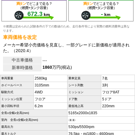
満タン
でどこまで走る？
満タン
でどこまで走る？
（燃費×タンク容量）
（燃費×タンク容量）
672.3
-
km
km
※燃費は定められた試験条件の下での数値のため、走行条件等により実際の燃料消費率は異な
ります。
車両価格を改定
メーカー希望小売価格を見直し、一部グレードに新価格が適用され
た。（2020.4）
中古車価格
---
1860
万円(税込)
新車時価格
2580kg
7名
車両重量
乗車定員
3105mm
3列
ホイールベース
シート列数
4WD
フロア8AT
駆動方式
ミッション
フロア
5ドア
ミッション位置
ドア数
6.2m
220mm
最小回転半径
最低地上高
5165x2000x1835
全長x全幅x全高(mm)
-x-x-
室内 全長x全幅x全高(mm)
530ps/5500rpm
最高出力
76.5kg・m/1800～4600rpm
最大トルク