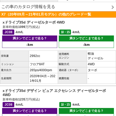
この車のカタログ情報を見る
X7（20年09月～21年01月モデル）の他のグレード一覧
xドライブ35d ディーゼルターボ 4WD
新車時価格
1099
万円(税込)
JC08
-km/L
10・15
-km/L
満タンでどこまで走る？
満タンでどこまで走る？
-km
-km
軽油
使用燃料
2992cc
排気量
エンジン
ディーゼル
フロア8AT
4WD
ミッション
駆動方式
265ps/4000rpm
ターボ
最大出力
過給器（ターボ）
2020年04月～202
-
生産期間
燃費性能
1年01月
xドライブ35d デザイン ピュア エクセレンス ディーゼルターボ
4WD
新車時価格
1235
万円(税込)
JC08
-km/L
10・15
-km/L
満タンでどこまで走る？
満タンでどこまで走る？