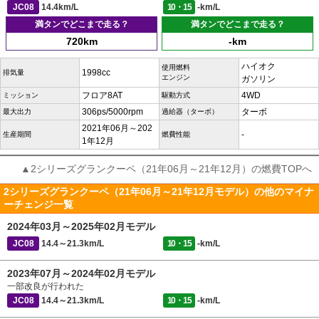
JC08
14.4km/L
10・15
-km/L
満タンでどこまで走る？
満タンでどこまで走る？
720km
-km
ハイオク
使用燃料
1998cc
排気量
エンジン
ガソリン
フロア8AT
4WD
ミッション
駆動方式
306ps/5000rpm
ターボ
最大出力
過給器（ターボ）
2021年06月～202
-
生産期間
燃費性能
1年12月
▲2シリーズグランクーペ（21年06月～21年12月）の燃費TOPへ
2シリーズグランクーペ（21年06月～21年12月モデル）の他のマイナ
ーチェンジ一覧
2024年03月～2025年02月モデル
JC08
14.4～21.3km/L
10・15
-km/L
2023年07月～2024年02月モデル
一部改良が行われた
JC08
14.4～21.3km/L
10・15
-km/L