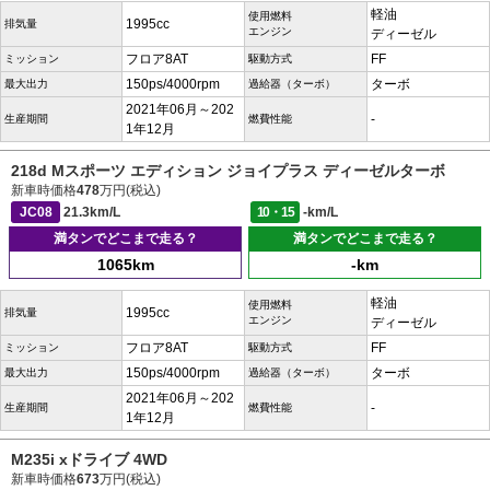
軽油
使用燃料
1995cc
排気量
エンジン
ディーゼル
フロア8AT
FF
ミッション
駆動方式
150ps/4000rpm
ターボ
最大出力
過給器（ターボ）
2021年06月～202
-
生産期間
燃費性能
1年12月
218d Mスポーツ エディション ジョイプラス ディーゼルターボ
新車時価格
478
万円(税込)
JC08
21.3km/L
10・15
-km/L
満タンでどこまで走る？
満タンでどこまで走る？
1065km
-km
軽油
使用燃料
1995cc
排気量
エンジン
ディーゼル
フロア8AT
FF
ミッション
駆動方式
150ps/4000rpm
ターボ
最大出力
過給器（ターボ）
2021年06月～202
-
生産期間
燃費性能
1年12月
M235i xドライブ 4WD
新車時価格
673
万円(税込)