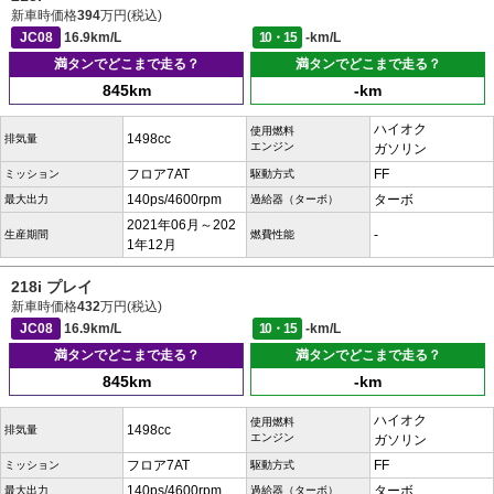
新車時価格
394
万円(税込)
JC08
16.9km/L
10・15
-km/L
満タンでどこまで走る？
満タンでどこまで走る？
845km
-km
ハイオク
使用燃料
1498cc
排気量
エンジン
ガソリン
フロア7AT
FF
ミッション
駆動方式
140ps/4600rpm
ターボ
最大出力
過給器（ターボ）
2021年06月～202
-
生産期間
燃費性能
1年12月
218i プレイ
新車時価格
432
万円(税込)
JC08
16.9km/L
10・15
-km/L
満タンでどこまで走る？
満タンでどこまで走る？
845km
-km
ハイオク
使用燃料
1498cc
排気量
エンジン
ガソリン
フロア7AT
FF
ミッション
駆動方式
140ps/4600rpm
ターボ
最大出力
過給器（ターボ）