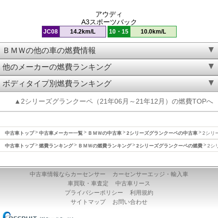
アウディ
A3スポーツバック
JC08
14.2km/L
10・15
10.0km/L
ＢＭＷの他の車の燃費情報
他のメーカーの燃費ランキング
ボディタイプ別燃費ランキング
▲2シリーズグランクーペ（21年06月～21年12月）の燃費TOPへ
中古車トップ
中古車メーカー一覧
ＢＭＷの中古車
2シリーズグランクーペの中古車
2シリ
中古車トップ
燃費ランキング
ＢＭＷの燃費ランキング
2シリーズグランクーペの燃費
2シ
中古車情報ならカーセンサー
カーセンサーエッジ・輸入車
車買取・車査定
中古車リース
プライバシーポリシー
利用規約
サイトマップ
お問い合わせ