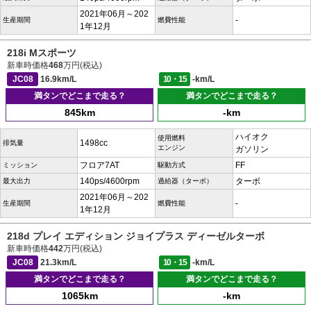
2021年06月～202
-
生産期間
燃費性能
1年12月
218i Mスポーツ
新車時価格
468
万円(税込)
JC08
16.9km/L
10・15
-km/L
満タンでどこまで走る？
満タンでどこまで走る？
845km
-km
ハイオク
使用燃料
1498cc
排気量
エンジン
ガソリン
フロア7AT
FF
ミッション
駆動方式
140ps/4600rpm
ターボ
最大出力
過給器（ターボ）
2021年06月～202
-
生産期間
燃費性能
1年12月
218d プレイ エディション ジョイプラス ディーゼルターボ
新車時価格
442
万円(税込)
JC08
21.3km/L
10・15
-km/L
満タンでどこまで走る？
満タンでどこまで走る？
1065km
-km