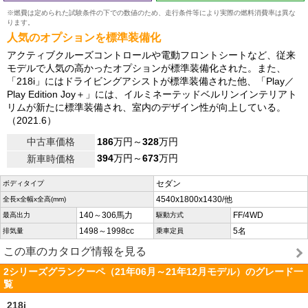
※燃費は定められた試験条件の下での数値のため、走行条件等により実際の燃料消費率は異な
ります。
人気のオプションを標準装備化
アクティブクルーズコントロールや電動フロントシートなど、従来
モデルで人気の高かったオプションが標準装備化された。また、
「218i」にはドライビングアシストが標準装備された他、「Play／
Play Edition Joy＋」には、イルミネーテッドベルリンインテリアト
リムが新たに標準装備され、室内のデザイン性が向上している。
（2021.6）
中古車価格
186
万円～
328
万円
394
万円～
673
万円
新車時価格
セダン
ボディタイプ
4540x1800x1430/他
全長x全幅x全高(mm)
140～306馬力
FF/4WD
最高出力
駆動方式
1498～1998cc
5名
排気量
乗車定員
この車のカタログ情報を見る
2シリーズグランクーペ（21年06月～21年12月モデル）のグレード一
覧
218i