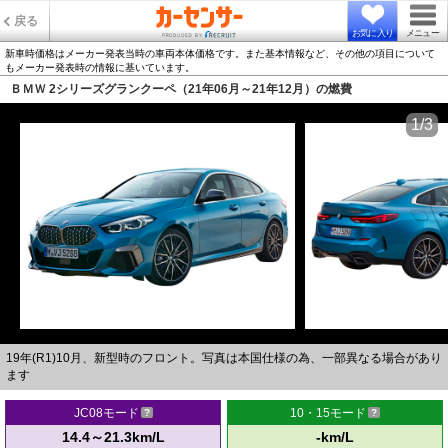
戻る
お気に入り
メニュー
新車時価格はメーカー発表当時の車両本体価格です。また基本情報など、その他の項目について
もメーカー発表時の情報に基いています。
ＢＭＷ 2シリーズグランクーペ（21年06月～21年12月）の燃費
1/3
19年(R1)10月、新型時のフロント。写真は本国仕様の為、一部異なる場合があり
ます
JC08モード
10・15モード
14.4～21.3km/L
-km/L