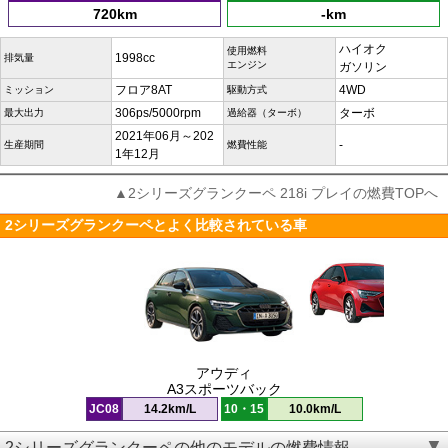
720km
-km
ハイオク
使用燃料
1998cc
排気量
エンジン
ガソリン
フロア8AT
4WD
ミッション
駆動方式
306ps/5000rpm
ターボ
最大出力
過給器（ターボ）
2021年06月～202
-
生産期間
燃費性能
1年12月
▲2シリーズグランクーペ 218i プレイの燃費TOPへ
2シリーズグランクーペとよく比較されている車
アウディ
A3スポーツバック
JC08
14.2km/L
10・15
10.0km/L
2シリーズグランクーペの他のモデルの燃費情報