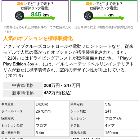
満タン
でどこまで走る？
満タン
でどこまで走る？
（燃費×タンク容量）
（燃費×タンク容量）
845
-
km
km
※燃費は定められた試験条件の下での数値のため、走行条件等により実際の燃料消費率は異な
ります。
人気のオプションを標準装備化
アクティブクルーズコントロールや電動フロントシートなど、従来
モデルで人気の高かったオプションが標準装備化された。また、
「218i」にはドライビングアシストが標準装備された他、「Play／
Play Edition Joy＋」には、イルミネーテッドベルリンインテリアト
リムが新たに標準装備され、室内のデザイン性が向上している。
（2021.6）
中古車価格
208
万円～
247
万円
432
万円(税込)
新車時価格
1420kg
5名
車両重量
乗車定員
2670mm
2列
ホイールベース
シート列数
FF
フロア7AT
駆動方式
ミッション
フロア
4ドア
ミッション位置
ドア数
5.4m
150mm
最小回転半径
最低地上高