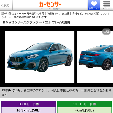
戻る
お気に入り
メニュー
新車時価格はメーカー発表当時の車両本体価格です。また基本情報など、その他の項目について
もメーカー発表時の情報に基いています。
ＢＭＷ 2シリーズグランクーペ 218i プレイの燃費
1/3
19年(R1)10月、新型時のフロント。写真は本国仕様の為、一部異なる場合があり
ます
JC08モード
10・15モード
16.9km/L(50L)
-km/L(50L)