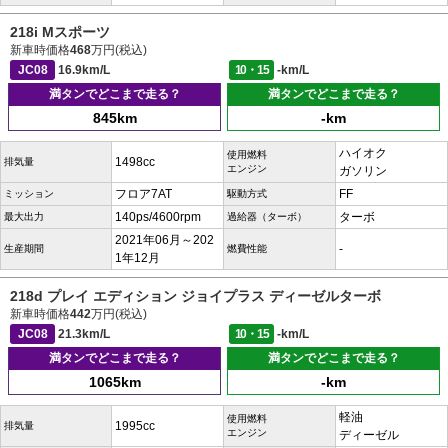
218i Mスポーツ
新車時価格
468
万円(税込)
JC08
16.9km/L
10・15
-km/L
満タンでどこまで走る？
満タンでどこまで走る？
845km
-km
ハイオク
使用燃料
1498cc
排気量
エンジン
ガソリン
フロア7AT
FF
ミッション
駆動方式
140ps/4600rpm
ターボ
最大出力
過給器（ターボ）
2021年06月～202
-
生産期間
燃費性能
1年12月
218d プレイ エディション ジョイプラス ディーゼルターボ
新車時価格
442
万円(税込)
JC08
21.3km/L
10・15
-km/L
満タンでどこまで走る？
満タンでどこまで走る？
1065km
-km
軽油
使用燃料
1995cc
排気量
エンジン
ディーゼル