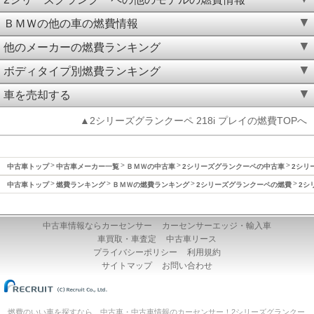
ＢＭＷの他の車の燃費情報
他のメーカーの燃費ランキング
ボディタイプ別燃費ランキング
車を売却する
▲2シリーズグランクーペ 218i プレイの燃費TOPへ
中古車トップ
中古車メーカー一覧
ＢＭＷの中古車
2シリーズグランクーペの中古車
2シリ
中古車トップ
燃費ランキング
ＢＭＷの燃費ランキング
2シリーズグランクーペの燃費
2シ
中古車情報ならカーセンサー
カーセンサーエッジ・輸入車
車買取・車査定
中古車リース
プライバシーポリシー
利用規約
サイトマップ
お問い合わせ
燃費のいい車を探すなら、中古車・中古車情報のカーセンサー！2シリーズグランクー