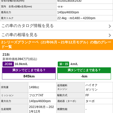
4535x1800x1430
全長x全幅x全高(mm)
-x-x-
室内 全長x全幅x全高(mm)
140ps/4600rpm
最高出力
22.4kg・m/1480～4200rpm
最大トルク
この車のカタログ情報を見る
この車の相場を見る
2シリーズグランクーペ（21年06月～21年12月モデル）の他のグレー
ド一覧
218i
新車時価格
394
万円(税込)
JC08
16.9km/L
10・15
-km/L
満タンでどこまで走る？
満タンでどこまで走る？
845km
-km
ハイオク
使用燃料
1498cc
排気量
エンジン
ガソリン
フロア7AT
FF
ミッション
駆動方式
140ps/4600rpm
ターボ
最大出力
過給器（ターボ）
2021年06月～202
-
生産期間
燃費性能
1年12月