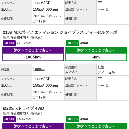
フロア8AT
FF
ミッション
駆動方式
150ps/4000rpm
ターボ
最大出力
過給器（ターボ）
2021年06月～202
-
生産期間
燃費性能
1年12月
218d Mスポーツ エディション ジョイプラス ディーゼルターボ
新車時価格
478
万円(税込)
JC08
21.3km/L
10・15
-km/L
満タンでどこまで走る？
満タンでどこまで走る？
1065km
-km
軽油
使用燃料
1995cc
排気量
エンジン
ディーゼル
フロア8AT
FF
ミッション
駆動方式
150ps/4000rpm
ターボ
最大出力
過給器（ターボ）
2021年06月～202
-
生産期間
燃費性能
1年12月
M235i xドライブ 4WD
新車時価格
673
万円(税込)
JC08
14.4km/L
10・15
-km/L
満タンでどこまで走る？
満タンでどこまで走る？