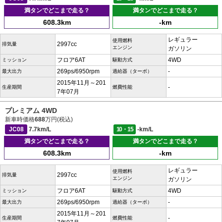
満タンでどこまで走る？
満タンでどこまで走る？
608.3km
-km
レギュラー
使用燃料
2997cc
排気量
エンジン
ガソリン
フロア6AT
4WD
ミッション
駆動方式
269ps/6950rpm
-
最大出力
過給器（ターボ）
2015年11月～201
-
生産期間
燃費性能
7年07月
プレミアム 4WD
新車時価格
688
万円(税込)
JC08
7.7km/L
10・15
-km/L
満タンでどこまで走る？
満タンでどこまで走る？
608.3km
-km
レギュラー
使用燃料
2997cc
排気量
エンジン
ガソリン
フロア6AT
4WD
ミッション
駆動方式
269ps/6950rpm
-
最大出力
過給器（ターボ）
2015年11月～201
-
生産期間
燃費性能