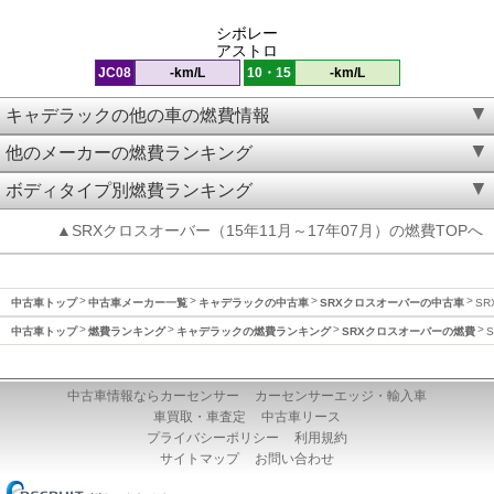
シボレー
アストロ
JC08
-km/L
10・15
-km/L
キャデラックの他の車の燃費情報
他のメーカーの燃費ランキング
ボディタイプ別燃費ランキング
▲SRXクロスオーバー（15年11月～17年07月）の燃費TOPへ
中古車トップ
中古車メーカー一覧
キャデラックの中古車
SRXクロスオーバーの中古車
SR
中古車トップ
燃費ランキング
キャデラックの燃費ランキング
SRXクロスオーバーの燃費
中古車情報ならカーセンサー
カーセンサーエッジ・輸入車
車買取・車査定
中古車リース
プライバシーポリシー
利用規約
サイトマップ
お問い合わせ