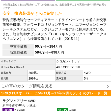
※燃費は定められた試験条件の下での数値のため、走行条件等により実際の燃料消費率は異な
ります。
安全、快適装備がさらに充実した
警告振動機能付セーフティアラートドライバーシートや前方衝突事
前警告機能、フォワードコリジョンアラート、エマージェンシーブ
レーキシステムなどが、ラグジュアリーモデルに採用されている。
また、統合制御ナビシステム「CUE（キャデラックユーザーエクス
ペリエンス）」も標準装備されている（2015.11）
中古車価格
90
万円～
184
万円
584
万円～
698
万円
新車時価格
クロカン・ＳＵＶ
ボディタイプ
4855x1910x1690
全長x全幅x全高(mm)
269馬力
4WD
最高出力
駆動方式
2997cc
5名
排気量
乗車定員
この車のカタログ情報を見る
SRXクロスオーバー（15年11月～17年07月モデル）のグレード一覧
ラグジュアリー 4WD
新車時価格
584
万円(税込)
JC08
7.7km/L
10・15
-km/L