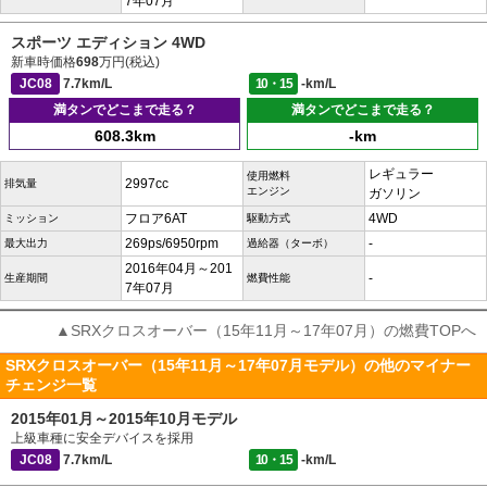
7年07月
スポーツ エディション 4WD
新車時価格
698
万円(税込)
JC08
7.7km/L
10・15
-km/L
満タンでどこまで走る？
満タンでどこまで走る？
608.3km
-km
レギュラー
使用燃料
2997cc
排気量
エンジン
ガソリン
フロア6AT
4WD
ミッション
駆動方式
269ps/6950rpm
-
最大出力
過給器（ターボ）
2016年04月～201
-
生産期間
燃費性能
7年07月
▲SRXクロスオーバー（15年11月～17年07月）の燃費TOPへ
SRXクロスオーバー（15年11月～17年07月モデル）の他のマイナー
チェンジ一覧
2015年01月～2015年10月モデル
上級車種に安全デバイスを採用
JC08
7.7km/L
10・15
-km/L