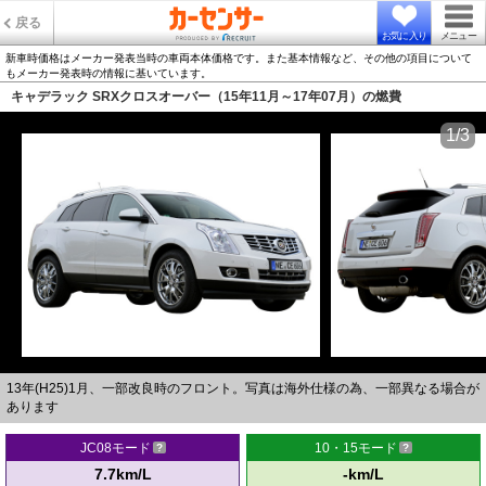
戻る
お気に入り
メニュー
新車時価格はメーカー発表当時の車両本体価格です。また基本情報など、その他の項目について
もメーカー発表時の情報に基いています。
キャデラック SRXクロスオーバー（15年11月～17年07月）の燃費
1/3
13年(H25)1月、一部改良時のフロント。写真は海外仕様の為、一部異なる場合が
あります
JC08モード
10・15モード
7.7km/L
-km/L