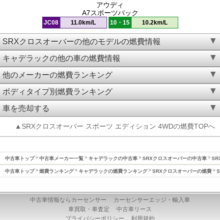
アウディ
A7スポーツバック
JC08
11.0km/L
10・15
10.2km/L
SRXクロスオーバーの他のモデルの燃費情報
キャデラックの他の車の燃費情報
他のメーカーの燃費ランキング
ボディタイプ別燃費ランキング
車を売却する
▲SRXクロスオーバー スポーツ エディション 4WDの燃費TOPへ
中古車トップ
中古車メーカー一覧
キャデラックの中古車
SRXクロスオーバーの中古車
SR
中古車トップ
燃費ランキング
キャデラックの燃費ランキング
SRXクロスオーバーの燃費
中古車情報ならカーセンサー
カーセンサーエッジ・輸入車
車買取・車査定
中古車リース
プライバシーポリシー
利用規約