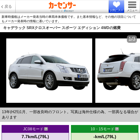
戻る
お気に入り
メニュー
新車時価格はメーカー発表当時の車両本体価格です。また基本情報など、その他の項目について
もメーカー発表時の情報に基いています。
キャデラック SRXクロスオーバー スポーツ エディション 4WDの燃費
1/3
13年(H25)1月、一部改良時のフロント。写真は海外仕様の為、一部異なる場合が
あります
JC08モード
10・15モード
7.7km/L(79L)
-km/L(79L)