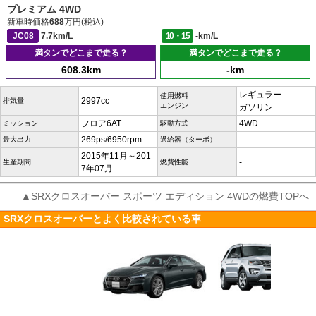
プレミアム 4WD
新車時価格
688
万円(税込)
JC08
7.7km/L
10・15
-km/L
満タンでどこまで走る？
満タンでどこまで走る？
608.3km
-km
レギュラー
使用燃料
2997cc
排気量
エンジン
ガソリン
フロア6AT
4WD
ミッション
駆動方式
269ps/6950rpm
-
最大出力
過給器（ターボ）
2015年11月～201
-
生産期間
燃費性能
7年07月
▲SRXクロスオーバー スポーツ エディション 4WDの燃費TOPへ
SRXクロスオーバーとよく比較されている車