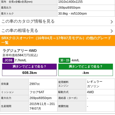
1910x1400x1155
室内 全長x全幅x全高(mm)
269ps/6950rpm
最高出力
30.8kg・m/5100rpm
最大トルク
この車のカタログ情報を見る
この車の相場を見る
SRXクロスオーバー（16年04月～17年07月モデル）の他のグレード
一覧
ラグジュアリー 4WD
新車時価格
584
万円(税込)
JC08
7.7km/L
10・15
-km/L
満タンでどこまで走る？
満タンでどこまで走る？
608.3km
-km
レギュラー
使用燃料
2997cc
排気量
エンジン
ガソリン
フロア6AT
4WD
ミッション
駆動方式
269ps/6950rpm
-
最大出力
過給器（ターボ）
2015年11月～201
-
生産期間
燃費性能
7年07月