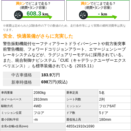
満タン
でどこまで走る？
満タン
でどこまで走る？
（燃費×タンク容量）
（燃費×タンク容量）
608.3
-
km
km
※燃費は定められた試験条件の下での数値のため、走行条件等により実際の燃料消費率は異な
ります。
安全、快適装備がさらに充実した
警告振動機能付セーフティアラートドライバーシートや前方衝突事
前警告機能、フォワードコリジョンアラート、エマージェンシーブ
レーキシステムなどが、ラグジュアリーモデルに採用されている。
また、統合制御ナビシステム「CUE（キャデラックユーザーエクス
ペリエンス）」も標準装備されている（2015.11）
中古車価格
183.9
万円
698
万円(税込)
新車時価格
2080kg
5名
車両重量
乗車定員
2810mm
2列
ホイールベース
シート列数
4WD
フロア6AT
駆動方式
ミッション
フロア
5ドア
ミッション位置
ドア数
-m
180mm
最小回転半径
最低地上高
4855x1910x1690
全長x全幅x全高(mm)