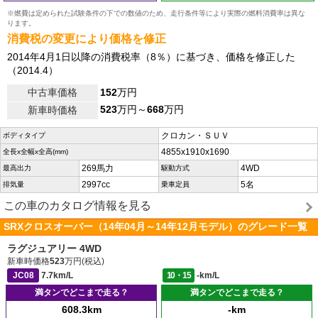
※燃費は定められた試験条件の下での数値のため、走行条件等により実際の燃料消費率は異な
ります。
消費税の変更により価格を修正
2014年4月1日以降の消費税率（8％）に基づき、価格を修正した
（2014.4）
中古車価格
152
万円
523
万円～
668
万円
新車時価格
クロカン・ＳＵＶ
ボディタイプ
4855x1910x1690
全長x全幅x全高(mm)
269馬力
4WD
最高出力
駆動方式
2997cc
5名
排気量
乗車定員
この車のカタログ情報を見る
SRXクロスオーバー（14年04月～14年12月モデル）のグレード一覧
ラグジュアリー 4WD
新車時価格
523
万円(税込)
JC08
7.7km/L
10・15
-km/L
満タンでどこまで走る？
満タンでどこまで走る？
608.3km
-km