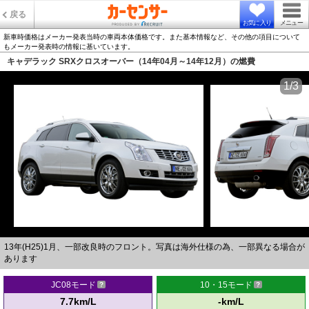
戻る
お気に入り
メニュー
新車時価格はメーカー発表当時の車両本体価格です。また基本情報など、その他の項目について
もメーカー発表時の情報に基いています。
キャデラック SRXクロスオーバー（14年04月～14年12月）の燃費
1/3
13年(H25)1月、一部改良時のフロント。写真は海外仕様の為、一部異なる場合が
あります
JC08モード
10・15モード
7.7km/L
-km/L