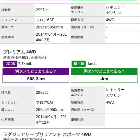
レギュラー
使用燃料
2997cc
排気量
エンジン
ガソリン
フロア6AT
4WD
ミッション
駆動方式
269ps/6950rpm
-
最大出力
過給器（ターボ）
2014年04月～201
-
生産期間
燃費性能
4年12月
プレミアム 4WD
新車時価格
653
万円(税込)
JC08
7.7km/L
10・15
-km/L
満タンでどこまで走る？
満タンでどこまで走る？
608.3km
-km
レギュラー
使用燃料
2997cc
排気量
エンジン
ガソリン
フロア6AT
4WD
ミッション
駆動方式
269ps/6950rpm
-
最大出力
過給器（ターボ）
2014年04月～201
-
生産期間
燃費性能
4年12月
ラグジュアリー ブリリアント スポーツ 4WD