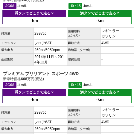
新車時価格
538
万円(税込)
JC08
-km/L
10・15
-km/L
満タンでどこまで走る？
満タンでどこまで走る？
-km
-km
レギュラー
使用燃料
2997cc
排気量
エンジン
ガソリン
フロア6AT
4WD
ミッション
駆動方式
269ps/6950rpm
-
最大出力
過給器（ターボ）
2014年11月～201
-
生産期間
燃費性能
4年12月
プレミアム ブリリアント スポーツ 4WD
新車時価格
668
万円(税込)
JC08
-km/L
10・15
-km/L
満タンでどこまで走る？
満タンでどこまで走る？
-km
-km
レギュラー
使用燃料
2997cc
排気量
エンジン
ガソリン
フロア6AT
4WD
ミッション
駆動方式
269ps/6950rpm
-
最大出力
過給器（ターボ）