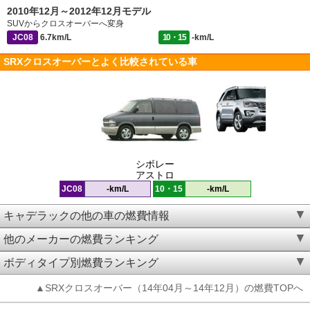
2010年12月～2012年12月モデル
SUVからクロスオーバーへ変身
JC08
6.7km/L
10・15
-km/L
SRXクロスオーバーとよく比較されている車
シボレー
アストロ
JC08
-km/L
10・15
-km/L
キャデラックの他の車の燃費情報
他のメーカーの燃費ランキング
ボディタイプ別燃費ランキング
▲SRXクロスオーバー（14年04月～14年12月）の燃費TOPへ