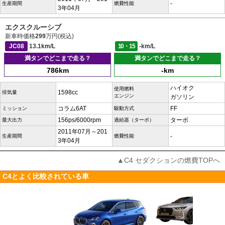
-
生産期間
燃費性能
3年04月
エクスクルーシブ
新車時価格
299
万円(税込)
JC08
13.1km/L
10・15
-km/L
満タンでどこまで走る？
満タンでどこまで走る？
786km
-km
ハイオク
使用燃料
1598cc
排気量
エンジン
ガソリン
コラム6AT
FF
ミッション
駆動方式
156ps/6000rpm
ターボ
最大出力
過給器（ターボ）
2011年07月～201
-
生産期間
燃費性能
3年04月
▲C4 セダクションの燃費TOPへ
C4とよく比較されている車