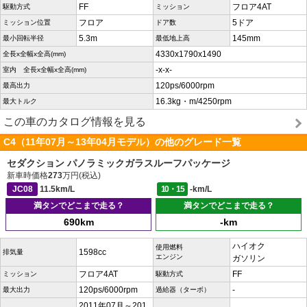
FF
フロア4AT
駆動方式
ミッション
フロア
5ドア
ミッション位置
ドア数
5.3m
145mm
最小回転半径
最低地上高
4330x1790x1490
全長x全幅x全高(mm)
-x-x-
室内 全長x全幅x全高(mm)
120ps/6000rpm
最高出力
16.3kg・m/4250rpm
最大トルク
この車のカタログ情報を見る
C4（11年07月～13年04月モデル）の他のグレード一覧
セダクション パノラミックガラスルーフパッケージ
新車時価格
273
万円(税込)
JC08
11.5km/L
10・15
-km/L
満タンでどこまで走る？
満タンでどこまで走る？
690km
-km
ハイオク
使用燃料
1598cc
排気量
エンジン
ガソリン
フロア4AT
FF
ミッション
駆動方式
120ps/6000rpm
-
最大出力
過給器（ターボ）
2011年07月～201