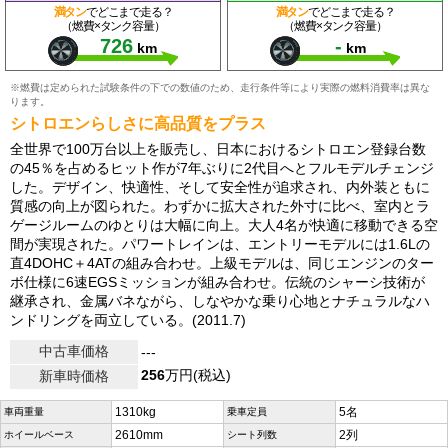
満タン
でどこまで走る？
満タン
でどこまで走る？
（燃費×タンク容量）
（燃費×タンク容量）
726
-
km
km
※燃費は定められた試験条件の下での数値のため、走行条件等により実際の燃料消費率は異な
ります。
シトロエンらしさに高品質をプラス
全世界で100万台以上を販売し、日本におけるシトロエン登録台数
の45％を占めるヒット作が7年ぶりに2代目へとフルモデルチェンジ
した。デザイン、快適性、そして安全性が追求され、内外装ともに
質感の向上が図られた。わずかに拡大された外寸に比べ、室内とラ
ゲージルームのゆとりは大幅に向上。大人4名が快適に移動できる空
間が実現された。パワートレインは、エントリーモデルには1.6Lの
直4DOHC＋4ATの組み合わせ。上級モデルは、同じエンジンのター
ボ仕様に6速EGSミッションが組み合わせ。伝統のシャーシ技術が
継承され、金属バネながら、しなやかな乗り心地とナチュラルなハ
ンドリングを両立している。(2011.7)
中古車価格
---
256
万円(税込)
新車時価格
1310kg
5名
車両重量
乗車定員
2610mm
2列
ホイールベース
シート列数