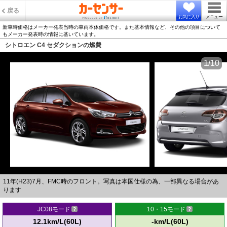
戻る
お気に入り
メニュー
新車時価格はメーカー発表当時の車両本体価格です。また基本情報など、その他の項目について
もメーカー発表時の情報に基いています。
シトロエン C4 セダクションの燃費
1/10
11年(H23)7月、FMC時のフロント。写真は本国仕様の為、一部異なる場合があ
ります
JC08モード
10・15モード
12.1km/L(60L)
-km/L(60L)