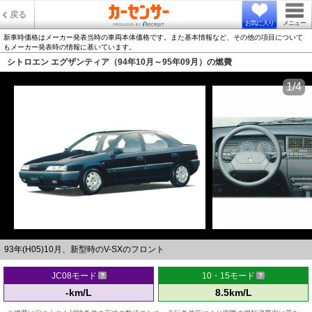
戻る
お気に入り
メニュー
新車時価格はメーカー発表当時の車両本体価格です。また基本情報など、その他の項目について
もメーカー発表時の情報に基いています。
シトロエン エグザンティア（94年10月～95年09月）の燃費
1/4
93年(H05)10月、新型時のV-SXのフロント
JC08モード
10・15モード
-km/L
8.5km/L