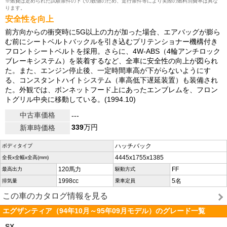
※燃費は定められた試験条件の下での数値のため、走行条件等により実際の燃料消費率は異な
ります。
安全性を向上
前方向からの衝突時に5G以上の力が加った場合、エアバッグが膨ら
む前にシートベルトバックルを引き込むプリテンショナー機構付き
フロントシートベルトを採用。さらに、4W-ABS（4輪アンチロック
ブレーキシステム）を装着するなど、全車に安全性の向上が図られ
た。また、エンジン停止後、一定時間車高が下がらないようにす
る、コンスタントハイトシステム（車高低下遅延装置）も装備され
た。外観では、ボンネットフード上にあったエンブレムを、フロン
トグリル中央に移動している。(1994.10)
中古車価格
---
339
万円
新車時価格
ハッチバック
ボディタイプ
4445x1755x1385
全長x全幅x全高(mm)
120馬力
FF
最高出力
駆動方式
1998cc
5名
排気量
乗車定員
この車のカタログ情報を見る
エグザンティア（94年10月～95年09月モデル）のグレード一覧
SX