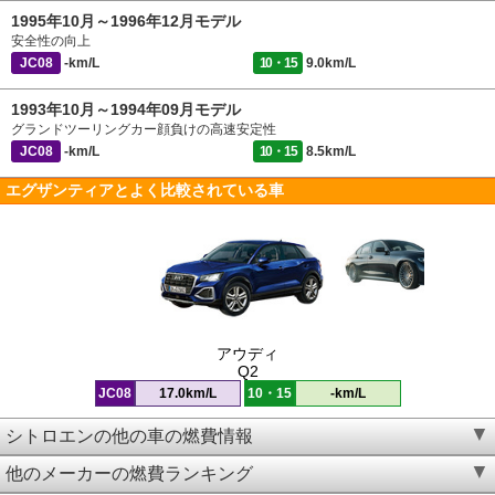
1995年10月～1996年12月モデル
安全性の向上
JC08
-km/L
10・15
9.0km/L
1993年10月～1994年09月モデル
グランドツーリングカー顔負けの高速安定性
JC08
-km/L
10・15
8.5km/L
エグザンティアとよく比較されている車
アウディ
Q2
JC08
17.0km/L
10・15
-km/L
シトロエンの他の車の燃費情報
他のメーカーの燃費ランキング