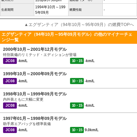
120ps/5750rpm
-
1994年10月～199
-
生産期間
燃費性能
5年09月
▲エグザンティア（94年10月～95年09月）の燃費TOPへ
エグザンティア（94年10月～95年09月モデル）の他のマイナーチェ
ンジ一覧
2000年10月～2001年12月モデル
特別装備のリミテッド・エディションが登場
JC08
-km/L
10・15
-km/L
1999年10月～2000年09月モデル
JC08
-km/L
10・15
-km/L
1998年10月～1999年09月モデル
内外装ともに大幅に変更
JC08
-km/L
10・15
-km/L
1997年01月～1998年09月モデル
助手席エアバッグを標準装備
JC08
-km/L
10・15
9.0km/L