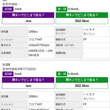
新車時価格
---
JC08
-km/L
10・15
8.5km/L
満タンでどこまで走る？
満タンでどこまで走る？
-km
552.5km
ハイオク
使用燃料
1998cc
排気量
エンジン
ガソリン
フロア4AT
FF
ミッション
駆動方式
120ps/5750rpm
-
最大出力
過給器（ターボ）
1994年10月～199
-
生産期間
燃費性能
5年09月
V-SX
新車時価格
339
万円(税抜)
JC08
-km/L
10・15
8.5km/L
満タンでどこまで走る？
満タンでどこまで走る？
-km
552.5km
ハイオク
使用燃料
1998cc
排気量
エンジン
ガソリン
フロア4AT
FF
ミッション
駆動方式
最大出力
過給器（ターボ）