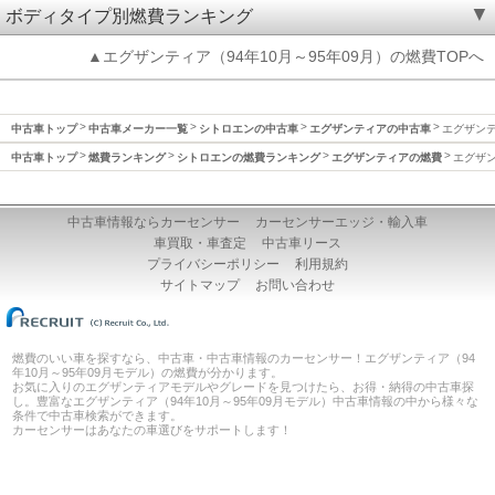
ボディタイプ別燃費ランキング
▲エグザンティア（94年10月～95年09月）の燃費TOPへ
中古車トップ
中古車メーカー一覧
シトロエンの中古車
エグザンティアの中古車
エグザンテ
中古車トップ
燃費ランキング
シトロエンの燃費ランキング
エグザンティアの燃費
エグザン
中古車情報ならカーセンサー
カーセンサーエッジ・輸入車
車買取・車査定
中古車リース
プライバシーポリシー
利用規約
サイトマップ
お問い合わせ
燃費のいい車を探すなら、中古車・中古車情報のカーセンサー！エグザンティア（94
年10月～95年09月モデル）の燃費が分かります。
お気に入りのエグザンティアモデルやグレードを見つけたら、お得・納得の中古車探
し。豊富なエグザンティア（94年10月～95年09月モデル）中古車情報の中から様々な
条件で中古車検索ができます。
カーセンサーはあなたの車選びをサポートします！