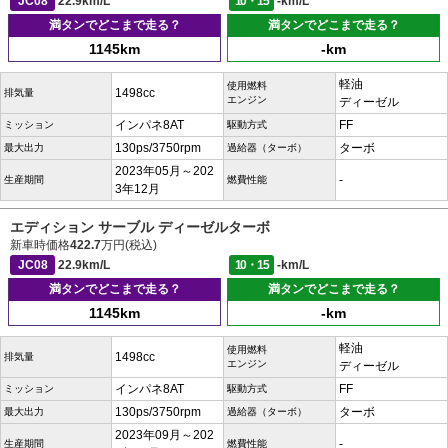
JC08
22.9km/L
10・15
-km/L
満タンでどこまで走る？
満タンでどこまで走る？
1145km
-km
軽油
使用燃料
1498cc
排気量
エンジン
ディーゼル
インパネ8AT
FF
ミッション
駆動方式
130ps/3750rpm
ターボ
最大出力
過給器（ターボ）
2023年05月～202
-
生産期間
燃費性能
3年12月
エディション サーブル ディーゼルターボ
新車時価格
422.7
万円(税込)
JC08
22.9km/L
10・15
-km/L
満タンでどこまで走る？
満タンでどこまで走る？
1145km
-km
軽油
使用燃料
1498cc
排気量
エンジン
ディーゼル
インパネ8AT
FF
ミッション
駆動方式
130ps/3750rpm
ターボ
最大出力
過給器（ターボ）
2023年09月～202
-
生産期間
燃費性能