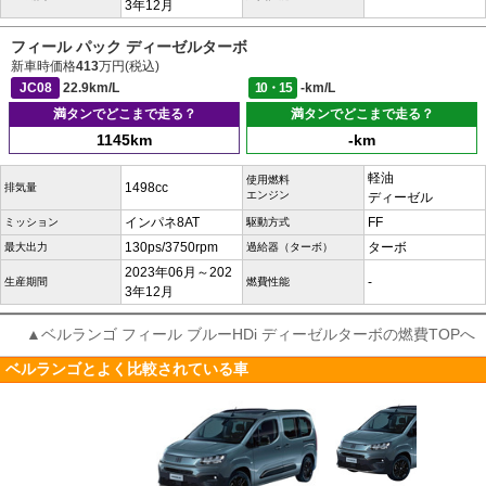
3年12月
フィール パック ディーゼルターボ
新車時価格
413
万円(税込)
JC08
22.9km/L
10・15
-km/L
満タンでどこまで走る？
満タンでどこまで走る？
1145km
-km
軽油
使用燃料
1498cc
排気量
エンジン
ディーゼル
インパネ8AT
FF
ミッション
駆動方式
130ps/3750rpm
ターボ
最大出力
過給器（ターボ）
2023年06月～202
-
生産期間
燃費性能
3年12月
▲ベルランゴ フィール ブルーHDi ディーゼルターボの燃費TOPへ
ベルランゴとよく比較されている車