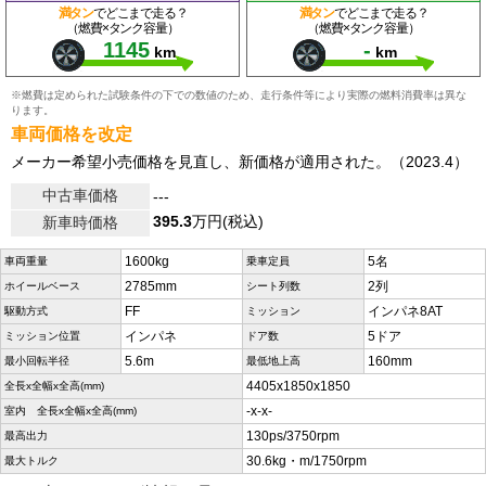
満タン
でどこまで走る？
満タン
でどこまで走る？
（燃費×タンク容量）
（燃費×タンク容量）
1145
-
km
km
※燃費は定められた試験条件の下での数値のため、走行条件等により実際の燃料消費率は異な
ります。
車両価格を改定
メーカー希望小売価格を見直し、新価格が適用された。（2023.4）
中古車価格
---
395.3
万円(税込)
新車時価格
1600kg
5名
車両重量
乗車定員
2785mm
2列
ホイールベース
シート列数
FF
インパネ8AT
駆動方式
ミッション
インパネ
5ドア
ミッション位置
ドア数
5.6m
160mm
最小回転半径
最低地上高
4405x1850x1850
全長x全幅x全高(mm)
-x-x-
室内 全長x全幅x全高(mm)
130ps/3750rpm
最高出力
30.6kg・m/1750rpm
最大トルク