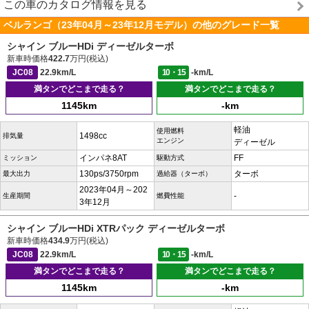
この車のカタログ情報を見る
ベルランゴ（23年04月～23年12月モデル）の他のグレード一覧
シャイン ブルーHDi ディーゼルターボ
新車時価格
422.7
万円(税込)
JC08
22.9km/L
10・15
-km/L
満タンでどこまで走る？
満タンでどこまで走る？
1145km
-km
軽油
使用燃料
1498cc
排気量
エンジン
ディーゼル
インパネ8AT
FF
ミッション
駆動方式
130ps/3750rpm
ターボ
最大出力
過給器（ターボ）
2023年04月～202
-
生産期間
燃費性能
3年12月
シャイン ブルーHDi XTRパック ディーゼルターボ
新車時価格
434.9
万円(税込)
JC08
22.9km/L
10・15
-km/L
満タンでどこまで走る？
満タンでどこまで走る？
1145km
-km