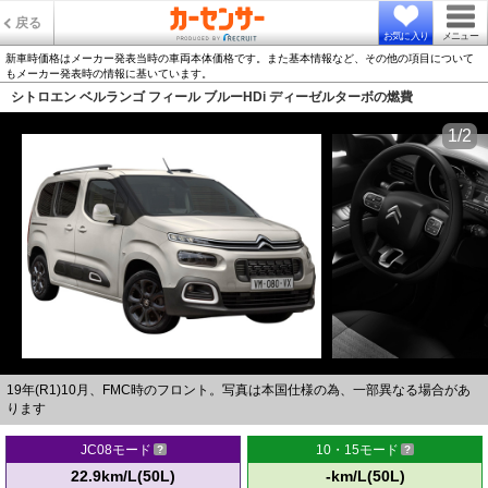
戻る
お気に入り
メニュー
新車時価格はメーカー発表当時の車両本体価格です。また基本情報など、その他の項目について
もメーカー発表時の情報に基いています。
シトロエン ベルランゴ フィール ブルーHDi ディーゼルターボの燃費
1/2
19年(R1)10月、FMC時のフロント。写真は本国仕様の為、一部異なる場合があ
ります
JC08モード
10・15モード
22.9km/L(50L)
-km/L(50L)