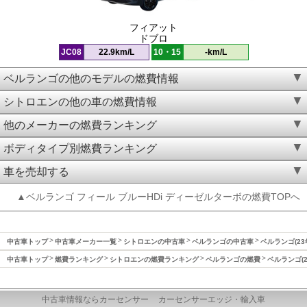
フィアット
ドブロ
JC08
22.9km/L
10・15
-km/L
ベルランゴの他のモデルの燃費情報
シトロエンの他の車の燃費情報
他のメーカーの燃費ランキング
ボディタイプ別燃費ランキング
車を売却する
▲ベルランゴ フィール ブルーHDi ディーゼルターボの燃費TOPへ
中古車トップ
中古車メーカー一覧
シトロエンの中古車
ベルランゴの中古車
ベルランゴ(23
中古車トップ
燃費ランキング
シトロエンの燃費ランキング
ベルランゴの燃費
ベルランゴ(2
中古車情報ならカーセンサー
カーセンサーエッジ・輸入車