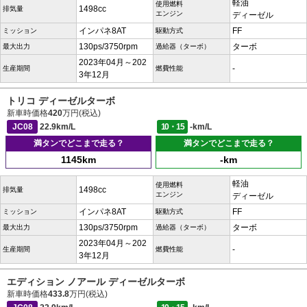
軽油
使用燃料
1498cc
排気量
エンジン
ディーゼル
インパネ8AT
FF
ミッション
駆動方式
130ps/3750rpm
ターボ
最大出力
過給器（ターボ）
2023年04月～202
-
生産期間
燃費性能
3年12月
トリコ ディーゼルターボ
新車時価格
420
万円(税込)
JC08
22.9km/L
10・15
-km/L
満タンでどこまで走る？
満タンでどこまで走る？
1145km
-km
軽油
使用燃料
1498cc
排気量
エンジン
ディーゼル
インパネ8AT
FF
ミッション
駆動方式
130ps/3750rpm
ターボ
最大出力
過給器（ターボ）
2023年04月～202
-
生産期間
燃費性能
3年12月
エディション ノアール ディーゼルターボ
新車時価格
433.8
万円(税込)