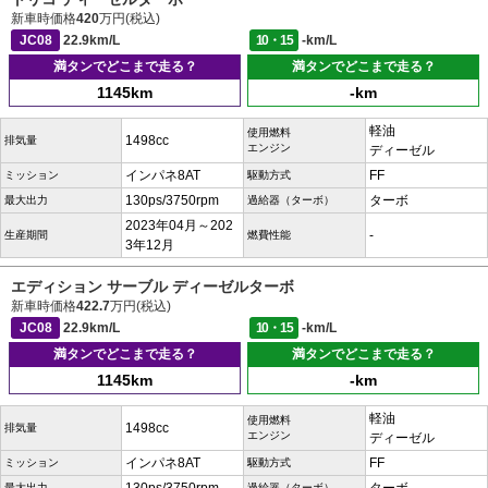
新車時価格
420
万円(税込)
JC08
22.9km/L
10・15
-km/L
満タンでどこまで走る？
満タンでどこまで走る？
1145km
-km
軽油
使用燃料
1498cc
排気量
エンジン
ディーゼル
インパネ8AT
FF
ミッション
駆動方式
130ps/3750rpm
ターボ
最大出力
過給器（ターボ）
2023年04月～202
-
生産期間
燃費性能
3年12月
エディション サーブル ディーゼルターボ
新車時価格
422.7
万円(税込)
JC08
22.9km/L
10・15
-km/L
満タンでどこまで走る？
満タンでどこまで走る？
1145km
-km
軽油
使用燃料
1498cc
排気量
エンジン
ディーゼル
インパネ8AT
FF
ミッション
駆動方式
最大出力
過給器（ターボ）