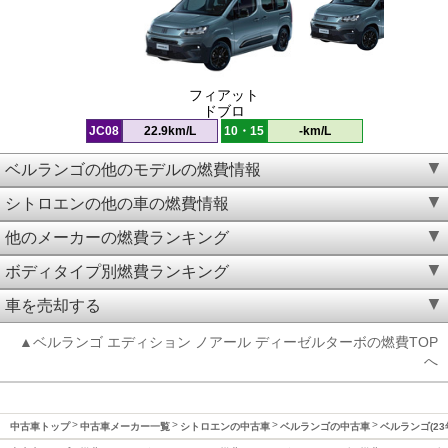
フィアット
ドブロ
JC08
22.9km/L
10・15
-km/L
ベルランゴの他のモデルの燃費情報
シトロエンの他の車の燃費情報
他のメーカーの燃費ランキング
ボディタイプ別燃費ランキング
車を売却する
▲ベルランゴ エディション ノアール ディーゼルターボの燃費TOP
へ
中古車トップ
中古車メーカー一覧
シトロエンの中古車
ベルランゴの中古車
ベルランゴ(23