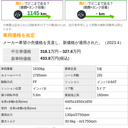
満タン
でどこまで走る？
満タン
でどこまで走る？
（燃費×タンク容量）
（燃費×タンク容量）
1145
-
km
km
※燃費は定められた試験条件の下での数値のため、走行条件等により実際の燃料消費率は異な
ります。
車両価格を改定
メーカー希望小売価格を見直し、新価格が適用された。（2023.4）
中古車価格
318.1
万円～
327.6
万円
433.8
万円(税込)
新車時価格
1630kg
5名
車両重量
乗車定員
2785mm
2列
ホイールベース
シート列数
FF
インパネ8AT
駆動方式
ミッション
インパネ
5ドア
ミッション位置
ドア数
5.6m
160mm
最小回転半径
最低地上高
4405x1850x1850
全長x全幅x全高(mm)
-x-x-
室内 全長x全幅x全高(mm)
130ps/3750rpm
最高出力
30.6kg・m/1750rpm
最大トルク