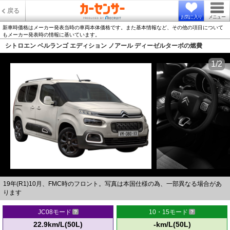
戻る
お気に入り
メニュー
新車時価格はメーカー発表当時の車両本体価格です。また基本情報など、その他の項目について
もメーカー発表時の情報に基いています。
シトロエン ベルランゴ エディション ノアール ディーゼルターボの燃費
1/2
19年(R1)10月、FMC時のフロント。写真は本国仕様の為、一部異なる場合があ
ります
JC08モード
10・15モード
22.9km/L(50L)
-km/L(50L)