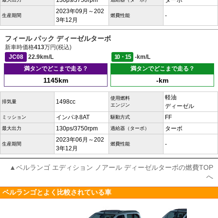
130ps/3750rpm
ターボ
2023年09月～202
-
生産期間
燃費性能
3年12月
フィール パック ディーゼルターボ
新車時価格
413
万円(税込)
JC08
22.9km/L
10・15
-km/L
満タンでどこまで走る？
満タンでどこまで走る？
1145km
-km
軽油
使用燃料
1498cc
排気量
エンジン
ディーゼル
インパネ8AT
FF
ミッション
駆動方式
130ps/3750rpm
ターボ
最大出力
過給器（ターボ）
2023年06月～202
-
生産期間
燃費性能
3年12月
▲ベルランゴ エディション ノアール ディーゼルターボの燃費TOP
へ
ベルランゴとよく比較されている車