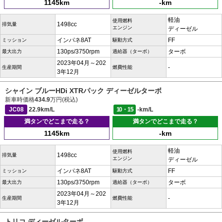
1145km
-km
軽油
使用燃料
1498cc
排気量
エンジン
ディーゼル
インパネ8AT
FF
ミッション
駆動方式
130ps/3750rpm
ターボ
最大出力
過給器（ターボ）
2023年04月～202
-
生産期間
燃費性能
3年12月
シャイン ブルーHDi XTRパック ディーゼルターボ
新車時価格
434.9
万円(税込)
JC08
22.9km/L
10・15
-km/L
満タンでどこまで走る？
満タンでどこまで走る？
1145km
-km
軽油
使用燃料
1498cc
排気量
エンジン
ディーゼル
インパネ8AT
FF
ミッション
駆動方式
130ps/3750rpm
ターボ
最大出力
過給器（ターボ）
2023年04月～202
-
生産期間
燃費性能
3年12月
トリコ ディーゼルターボ