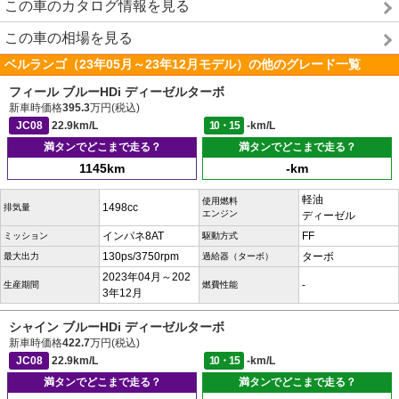
この車のカタログ情報を見る
この車の相場を見る
ベルランゴ（23年05月～23年12月モデル）の他のグレード一覧
フィール ブルーHDi ディーゼルターボ
新車時価格
395.3
万円(税込)
JC08
22.9km/L
10・15
-km/L
満タンでどこまで走る？
満タンでどこまで走る？
1145km
-km
軽油
使用燃料
1498cc
排気量
エンジン
ディーゼル
インパネ8AT
FF
ミッション
駆動方式
130ps/3750rpm
ターボ
最大出力
過給器（ターボ）
2023年04月～202
-
生産期間
燃費性能
3年12月
シャイン ブルーHDi ディーゼルターボ
新車時価格
422.7
万円(税込)
JC08
22.9km/L
10・15
-km/L
満タンでどこまで走る？
満タンでどこまで走る？