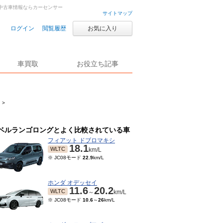
・中古車情報ならカーセンサー
サイトマップ
ログイン
閲覧履歴
お気に入り
車買取
お役立ち記事
>
ベルランゴロングとよく比較されている車
フィアット ドブロマキシ
18.1
WLTC
km/L
※ JC08モード
22.9
km/L
ホンダ オデッセイ
11.6
20.2
WLTC
～
km/L
※ JC08モード
10.6
～
26
km/L