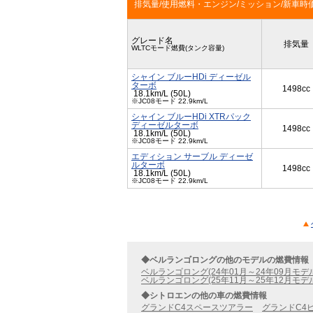
排気量/使用燃料・エンジン/ミッション/新車時
グレード名
排気量
WLTCモード燃費(タンク容量)
シャイン ブルーHDi ディーゼル
ターボ
1498cc
18.1km/L (50L)
※JC08モード 22.9km/L
シャイン ブルーHDi XTRパック
ディーゼルターボ
1498cc
18.1km/L (50L)
※JC08モード 22.9km/L
エディション サーブル ディーゼ
ルターボ
1498cc
18.1km/L (50L)
※JC08モード 22.9km/L
◆ベルランゴロングの他のモデルの燃費情報
ベルランゴロング(24年01月～24年09月モデ
ベルランゴロング(25年11月～25年12月モデ
◆シトロエンの他の車の燃費情報
グランドC4スペースツアラー
グランドC4