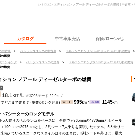
シトロエン エディション ノアール ディーゼルターボの燃費 | 中古車
カタログ
中古車販売店
保険/ローン/他
の中古車
>
ベルランゴロングの中古車
>
ベルランゴロング(23年01月～23年12月)の燃費
>
ボの燃費
費ランキング
>
ベルランゴロングの燃費
>
ベルランゴロング(23年01月～23年12月)の燃費
ボの燃費
ィション ノアール ディーゼルターボの燃費
？
18.1km/L
※JC08モード 22.9km/L
ン
905
1145
WLTC
JC08
でどこまで走る？ (燃費xタンク容量)
km /
km
ート7シーターのロングモデル
ト5人乗りのベルランゴをベースに、全長で＋365mmの4770mmとホイール
＋190mmの2975mmとし、3列シート7人乗りを実現したモデル。5人乗りモ
本来備えているユニークなスタイルはそのままに、3列シートを外せば、最大