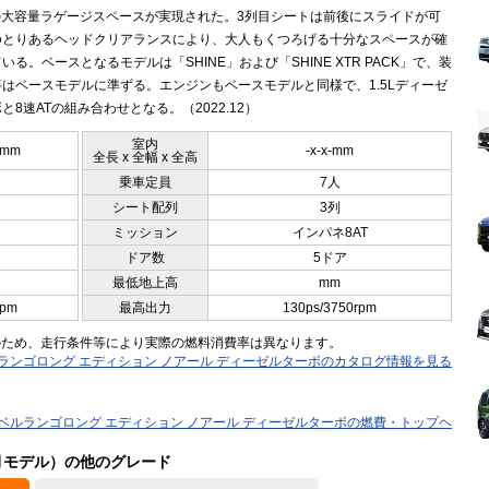
Lの大容量ラゲージスペースが実現された。3列目シートは前後にスライドが可
ゆとりあるヘッドクリアランスにより、大人もくつろげる十分なスペースが確
いる。ベースとなるモデルは「SHINE」および「SHINE XTR PACK」で、装
はベースモデルに準ずる。エンジンもベースモデルと同様で、1.5Lディーゼ
と8速ATの組み合わせとなる。（2022.12）
室内
0mm
-x-x-mm
全長 x 全幅 x 全高
乗車定員
7人
シート配列
3列
ミッション
インパネ8AT
ドア数
5ドア
最低地上高
mm
rpm
最高出力
130ps/3750rpm
のため、走行条件等により実際の燃料消費率は異なります。
ランゴロング エディション ノアール ディーゼルターボのカタログ情報を見る
ベルランゴロング エディション ノアール ディーゼルターボの燃費・トップヘ
2月モデル）の他のグレード