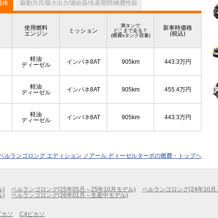
価格
駆動方式/最大出力/過給器/生産期間/燃費性能
満タンで
使用燃料
新車時価格
ミッション
どこまで走る？
エンジン
(税込)
(燃費xタンク容量)
軽油
インパネ8AT
905km
443.3
万円
ディーゼル
軽油
インパネ8AT
905km
455.4
万円
ディーゼル
軽油
インパネ8AT
905km
443.3
万円
ディーゼル
ベルランゴロング エディション ノアール ディーゼルターボの燃費・トップヘ
ル)
ベルランゴロング(25年05月～25年10月モデル)
ベルランゴロング(24年10月
ル)
ベルランゴロング(26年01月～生産中モデル)
ピカソ
C4ピカソ