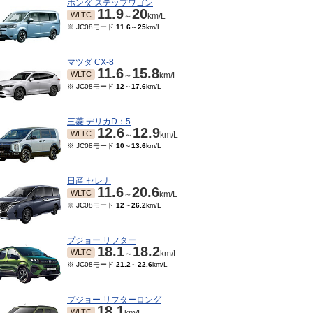
ホンダ ステップワゴン
11.9
20
WLTC
～
km/L
※ JC08モード
11.6
～
25
km/L
マツダ CX-8
11.6
15.8
WLTC
～
km/L
※ JC08モード
12
～
17.6
km/L
三菱 デリカD：5
12.6
12.9
WLTC
～
km/L
※ JC08モード
10
～
13.6
km/L
日産 セレナ
11.6
20.6
WLTC
～
km/L
※ JC08モード
12
～
26.2
km/L
プジョー リフター
18.1
18.2
WLTC
～
km/L
※ JC08モード
21.2
～
22.6
km/L
プジョー リフターロング
18.1
WLTC