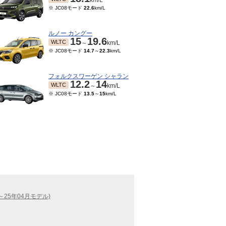
km/L
※ JC08モード
22.6
km/L
ルノー カングー
15
19.6
WLTC
～
km/L
※ JC08モード
14.7
～
22.3
km/L
フォルクスワーゲン シャラン
12.2
14
WLTC
～
km/L
※ JC08モード
13.5
～
15
km/L
～25年04月モデル)