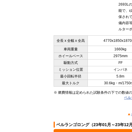
2693
能で、
保されて
備内容等
ルターボ
全長 x 全幅 x 全高
4770x1850x187
車両重量
1660kg
ホイールベース
2975mm
駆動方式
FF
ミッション位置
インパネ
最小回転半径
5.8m
最大トルク
30.6kg・m/1750
※ 燃費情報は定められた試験条件の下での数値
ベル
ベルランゴロング（23年01月～23年1