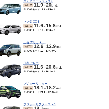
ホンダ ステップワゴン
11.9
20
WLTC
～
km/L
※ JC08モード
11.6
～
25
km/L
マツダ CX-8
11.6
15.8
WLTC
～
km/L
※ JC08モード
12
～
17.6
km/L
三菱 デリカD：5
12.6
12.9
WLTC
～
km/L
※ JC08モード
10
～
13.6
km/L
日産 セレナ
11.6
20.6
WLTC
～
km/L
※ JC08モード
12
～
26.2
km/L
プジョー リフター
18.1
18.2
WLTC
～
km/L
※ JC08モード
21.2
～
22.6
km/L
プジョー リフターロング
18.1
WLTC