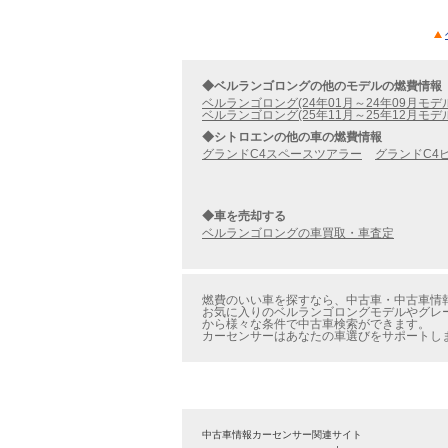
◆ベルランゴロングの他のモデルの燃費情報
ベルランゴロング(24年01月～24年09月モデ
ベルランゴロング(25年11月～25年12月モデ
◆シトロエンの他の車の燃費情報
グランドC4スペースツアラー
グランドC4
◆車を売却する
ベルランゴロングの車買取・車査定
燃費のいい車を探すなら、中古車・中古車情報
お気に入りのベルランゴロングモデルやグレー
から様々な条件で中古車検索ができます。
カーセンサーはあなたの車選びをサポートし
中古車情報カーセンサー関連サイト