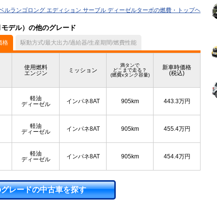
ベルランゴロング エディション サーブル ディーゼルターボの燃費・トップヘ
2月モデル）の他のグレード
価格
駆動方式/最大出力/過給器/生産期間/燃費性能
満タンで
使用燃料
新車時価格
ミッション
どこまで走る？
エンジン
(税込)
(燃費xタンク容量)
軽油
インパネ8AT
905km
443.3
万円
ディーゼル
軽油
インパネ8AT
905km
455.4
万円
ディーゼル
軽油
インパネ8AT
905km
454.4
万円
ディーゼル
のグレードの中古車を探す