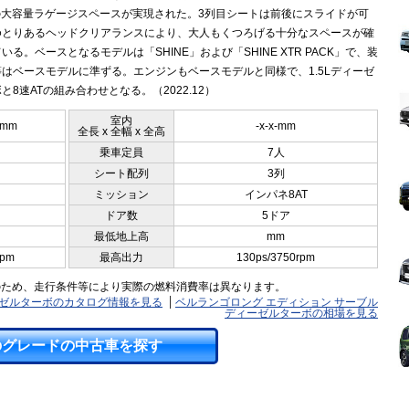
Lの大容量ラゲージスペースが実現された。3列目シートは前後にスライドが可
ゆとりあるヘッドクリアランスにより、大人もくつろげる十分なスペースが確
いる。ベースとなるモデルは「SHINE」および「SHINE XTR PACK」で、装
はベースモデルに準ずる。エンジンもベースモデルと同様で、1.5Lディーゼ
と8速ATの組み合わせとなる。（2022.12）
室内
0mm
-x-x-mm
全長 x 全幅 x 全高
乗車定員
7人
シート配列
3列
ミッション
インパネ8AT
ドア数
5ドア
最低地上高
mm
rpm
最高出力
130ps/3750rpm
のため、走行条件等により実際の燃料消費率は異なります。
ーゼルターボのカタログ情報を見る
ベルランゴロング エディション サーブル
ディーゼルターボの相場を見る
のグレードの中古車を探す