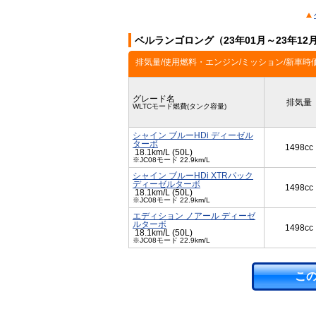
ベルランゴロング（23年01月～23年1
排気量/使用燃料・エンジン/ミッション/新車時
グレード名
排気量
WLTCモード燃費(タンク容量)
シャイン ブルーHDi ディーゼル
ターボ
1498cc
18.1km/L (50L)
※JC08モード 22.9km/L
シャイン ブルーHDi XTRパック
ディーゼルターボ
1498cc
18.1km/L (50L)
※JC08モード 22.9km/L
エディション ノアール ディーゼ
ルターボ
1498cc
18.1km/L (50L)
※JC08モード 22.9km/L
こ