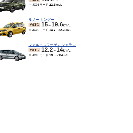
km/L
※ JC08モード
22.6
km/L
ルノー カングー
15
19.6
WLTC
～
km/L
※ JC08モード
14.7
～
22.3
km/L
フォルクスワーゲン シャラン
12.2
14
WLTC
～
km/L
※ JC08モード
13.5
～
15
km/L