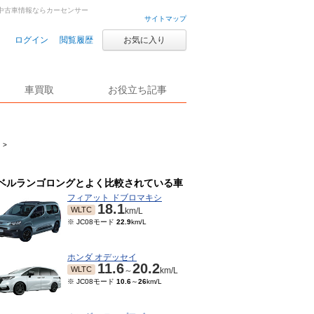
・中古車情報ならカーセンサー
サイトマップ
ログイン
閲覧履歴
お気に入り
車買取
お役立ち記事
>
ベルランゴロングとよく比較されている車
フィアット ドブロマキシ
18.1
WLTC
km/L
※ JC08モード
22.9
km/L
ホンダ オデッセイ
11.6
20.2
WLTC
～
km/L
※ JC08モード
10.6
～
26
km/L