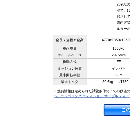
2693
能で、
保されて
備内容等
ルターボ
全長 x 全幅 x 全高
4770x1850x185
車両重量
1660kg
ホイールベース
2975mm
駆動方式
FF
ミッション位置
インパネ
最小回転半径
5.8m
最大トルク
30.6kg・m/1750
※ 燃費情報は定められた試験条件の下での数値
ベルランゴロング エディション サーブル ディ
こ