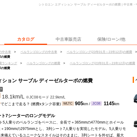
シトロエン エディション サーブル ディーゼルターボの燃費 | 中古車
カタログ
中古車販売店
保険/ローン/他
の中古車
>
ベルランゴロングの中古車
>
ベルランゴロング(23年01月～23年12月)の燃費
>
ボの燃費
費ランキング
>
ベルランゴロングの燃費
>
ベルランゴロング(23年01月～23年12月)の燃費
ボの燃費
ィション サーブル ディーゼルターボの燃費
？
18.1km/L
※JC08モード 22.9km/L
ン
905
1145
WLTC
JC08
でどこまで走る？ (燃費xタンク容量)
km /
km
ート7シーターのロングモデル
ト5人乗りのベルランゴをベースに、全長で＋365mmの4770mmとホイール
＋190mmの2975mmとし、3列シート7人乗りを実現したモデル。5人乗りモ
本来備えているユニークなスタイルはそのままに、3列シートを外せば、最大