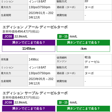
インパネ8AT
FF
ミッション
駆動方式
130ps/3750rpm
ターボ
最大出力
過給器（ターボ）
2023年01月～202
-
生産期間
燃費性能
3年12月
エディション ノアール ディーゼルターボ
新車時価格
454.4
万円(税込)
JC08
22.9km/L
10・15
-km/L
満タンでどこまで走る？
満タンでどこまで走る？
1145km
-km
軽油
使用燃料
1498cc
排気量
エンジン
ディーゼル
インパネ8AT
FF
ミッション
駆動方式
130ps/3750rpm
ターボ
最大出力
過給器（ターボ）
2023年05月～202
-
生産期間
燃費性能
3年12月
エディション サーブル ディーゼルターボ
新車時価格
443.3
万円(税込)
JC08
22.9km/L
10・15
-km/L
満タンでどこまで走る？
満タンでどこまで走る？