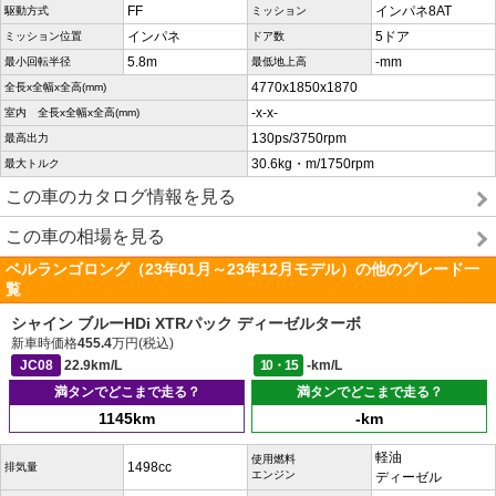
FF
インパネ8AT
駆動方式
ミッション
インパネ
5ドア
ミッション位置
ドア数
5.8m
-mm
最小回転半径
最低地上高
4770x1850x1870
全長x全幅x全高(mm)
-x-x-
室内 全長x全幅x全高(mm)
130ps/3750rpm
最高出力
30.6kg・m/1750rpm
最大トルク
この車のカタログ情報を見る
この車の相場を見る
ベルランゴロング（23年01月～23年12月モデル）の他のグレード一
覧
シャイン ブルーHDi XTRパック ディーゼルターボ
新車時価格
455.4
万円(税込)
JC08
22.9km/L
10・15
-km/L
満タンでどこまで走る？
満タンでどこまで走る？
1145km
-km
軽油
使用燃料
1498cc
排気量
エンジン
ディーゼル