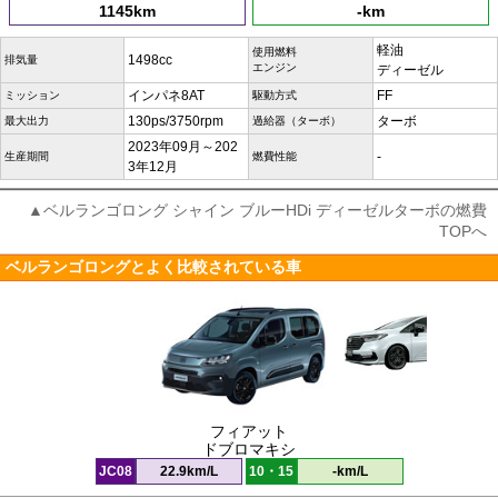
1145km
-km
軽油
使用燃料
1498cc
排気量
エンジン
ディーゼル
インパネ8AT
FF
ミッション
駆動方式
130ps/3750rpm
ターボ
最大出力
過給器（ターボ）
2023年09月～202
-
生産期間
燃費性能
3年12月
▲ベルランゴロング シャイン ブルーHDi ディーゼルターボの燃費
TOPへ
ベルランゴロングとよく比較されている車
フィアット
ドブロマキシ
JC08
22.9km/L
10・15
-km/L