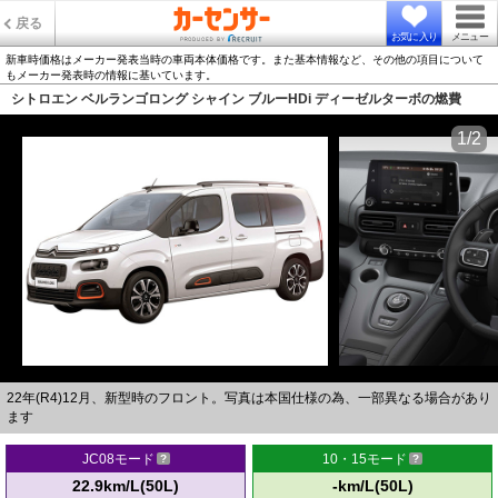
戻る
お気に入り
メニュー
新車時価格はメーカー発表当時の車両本体価格です。また基本情報など、その他の項目について
もメーカー発表時の情報に基いています。
シトロエン ベルランゴロング シャイン ブルーHDi ディーゼルターボの燃費
1/2
22年(R4)12月、新型時のフロント。写真は本国仕様の為、一部異なる場合があり
ます
JC08モード
10・15モード
22.9km/L(50L)
-km/L(50L)