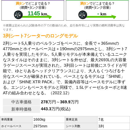
満タン
でどこまで走る？
満タン
でどこまで走る？
（燃費×タンク容量）
（燃費×タンク容量）
1145
-
km
km
※燃費は定められた試験条件の下での数値のため、走行条件等により実際の燃料消費率は異な
ります。
3列シート7シーターのロングモデル
2列シート5人乗りのベルランゴをベースに、全長で＋365mmの
4770mmとホイールベースは＋190mmの2975mmとし、3列シート7
人乗りを実現したモデル。5人乗りモデルが本来備えているユニーク
なスタイルはそのままに、3列シートを外せば、最大2693Lの大容量
ラゲージスペースが実現された。3列目シートは前後にスライドが可
能で、ゆとりあるヘッドクリアランスにより、大人もくつろげる十
分なスペースが確保されている。ベースとなるモデルは「SHINE」
および「SHINE XTR PACK」で、装備内容等はベースモデルに準ず
る。エンジンもベースモデルと同様で、1.5Lディーゼルターボと8速
ATの組み合わせとなる。（2022.12）
中古車価格
278
万円～
369.9
万円
443.3
万円(税込)
新車時価格
1660kg
7名
車両重量
乗車定員
2975mm
3列
ホイールベース
シート列数