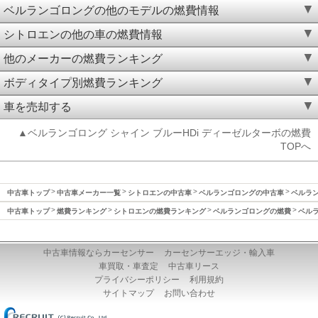
ベルランゴロングの他のモデルの燃費情報
シトロエンの他の車の燃費情報
他のメーカーの燃費ランキング
ボディタイプ別燃費ランキング
車を売却する
▲ベルランゴロング シャイン ブルーHDi ディーゼルターボの燃費
TOPへ
中古車トップ
中古車メーカー一覧
シトロエンの中古車
ベルランゴロングの中古車
ベルラン
中古車トップ
燃費ランキング
シトロエンの燃費ランキング
ベルランゴロングの燃費
ベルラ
中古車情報ならカーセンサー
カーセンサーエッジ・輸入車
車買取・車査定
中古車リース
プライバシーポリシー
利用規約
サイトマップ
お問い合わせ