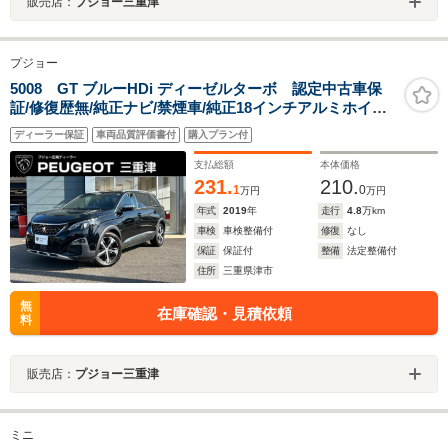
販売店：
プジョー三重津
プジョー
5008 GT ブルーHDi ディーゼルターボ 認定中古車保
証/修復歴無/純正ナビ/禁煙車/純正18インチアルミホイー
ル/ETC/コントロール/LEDヘッドライト/バックモニター/
ディーラー保証
車両品質評価書付
購入プラン付
ブラインドスポットモニター/ルーフレール
支払総額
本体価格
231.
210.
1
0
万円
万円
年式
2019
年
走行
4.8
万km
車検
車検整備付
修復
なし
保証
保証付
整備
法定整備付
住所
三重県津市
無
在庫確認・見積依頼
料
販売店：
プジョー三重津
ミニ