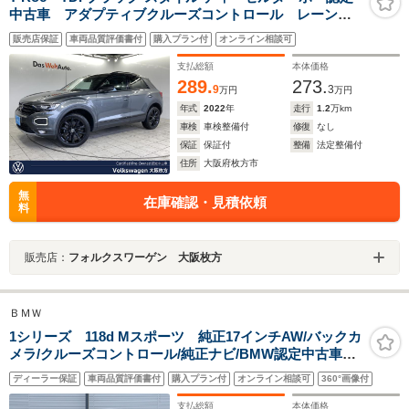
中古車 アダプティブクルーズコントロール レーンキ
ープアシスト プリクラッシュブレーキ LEDヘッドラ
販売店保証
車両品質評価書付
購入プラン付
オンライン相談可
ンプ ブラックルーフレール 純正18インチアルミホイ
ール パワーバックドア スマートエントリー
支払総額
本体価格
289.
273.
9
3
万円
万円
年式
2022
年
走行
1.2
万km
車検
車検整備付
修復
なし
保証
保証付
整備
法定整備付
住所
大阪府枚方市
無
在庫確認・見積依頼
料
販売店：
フォルクスワーゲン 大阪枚方
ＢＭＷ
1シリーズ 118d Mスポーツ 純正17インチAW/バックカ
メラ/クルーズコントロール/純正ナビ/BMW認定中古車保
証
ディーラー保証
車両品質評価書付
購入プラン付
オンライン相談可
360°画像付
支払総額
本体価格