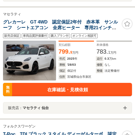
マセラティ
グレカーレ GT 4WD 認定保証2年付 赤本革 サンル
ーフ シートエアコン 全席ヒーター 専用21インチア
ルミ 後部座席エアコン調整 ハンドルヒーター スカ
販売店保証
車両品質評価書付
購入プラン付
オンライン相談可
イフックサス 衝突軽減 LEDヘッドライト 2.0ETC
支払総額
本体価格
799.
783.
9
1
万円
万円
年式
2025
年
走行
0.3
万km
車検
'28/03
修復
なし
保証
保証付
整備
法定整備付
住所
宮城県仙台市泉区
無
在庫確認・見積依頼
料
販売店：
マセラティ 仙台
フォルクスワーゲン
T-Roc TDI ブラック スタイル ディーゼルターボ 認定