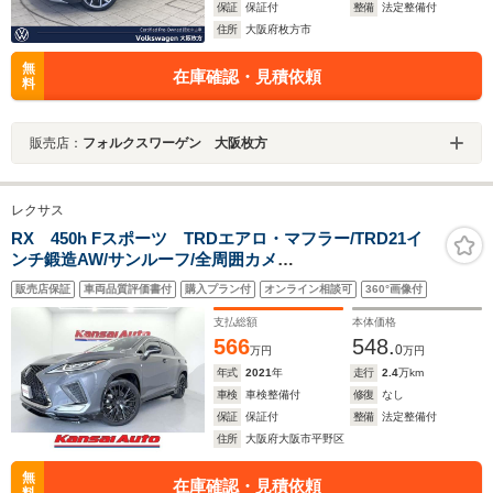
保証
保証付
整備
法定整備付
住所
大阪府枚方市
無
在庫確認・見積依頼
料
販売店：
フォルクスワーゲン 大阪枚方
レクサス
RX 450h Fスポーツ TRDエアロ・マフラー/TRD21イ
ンチ鍛造AW/サンルーフ/全周囲カメ
ラ/HUD/BSM/ETC2.0/黒革シート/前後席シートヒーター/
販売店保証
車両品質評価書付
購入プラン付
オンライン相談可
360°画像付
ベンチレーション/後席電動可倒/前後ドラレコ/ワンオーナ
ー/寒冷地仕様
支払総額
本体価格
566
548.
0
万円
万円
年式
2021
年
走行
2.4
万km
車検
車検整備付
修復
なし
保証
保証付
整備
法定整備付
住所
大阪府大阪市平野区
無
在庫確認・見積依頼