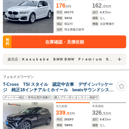
176
162.
0
万円
万円
年式
2017
年
走行
4.3
万km
車検
'26/11
修復
なし
保証
保証付
整備
法定整備付
住所
埼玉県春日部市
無
在庫確認・見積依頼
料
販売店：
Ｋａｓｕｋａｂｅ ＢＭＷ ＢＭＷ Ｐｒｅｍｉｕｍ Ｓｅｌｅｃｔｉｏｎ 春日部
フォルクスワーゲン
T-Cross TSI スタイル 認定中古車 デザインパッケー
ジ 純正18インチアルミホイール beatsサウンドシステ
ム マトリックスLEDヘッドランプ オールインセーフテ
ディーラー保証
車両品質評価書付
購入プラン付
オンライン相談可
ィ デジタルコックピットプロ シートヒーター スマ
ートエントリー
支払総額
本体価格
339.
326.
9
5
万円
万円
年式
2025
年
走行
0.8
万km
車検
'28/03
修復
なし