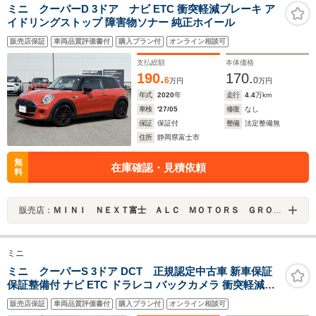
ミニ クーパーD 3ドア ナビ ETC 衝突軽減ブレーキ ア
イドリングストップ 障害物ソナー 純正ホイール
販売店保証
車両品質評価書付
購入プラン付
オンライン相談可
支払総額
本体価格
190.
170.
6
0
万円
万円
年式
2020
年
走行
4.4
万km
車検
'27/05
修復
なし
保証
保証付
整備
法定整備無
住所
静岡県富士市
無
在庫確認・見積依頼
料
販売店：
ＭＩＮＩ ＮＥＸＴ富士 ＡＬＣ ＭＯＴＯＲＳ ＧＲＯＵＰ
ミニ
ミニ クーパーS 3ドア DCT 正規認定中古車 新車保証
保証整備付 ナビ ETC ドラレコ バックカメラ 衝突軽減ブ
レーキ アイドリングストップ 障害物ソナー 車線キープ A
販売店保証
車両品質評価書付
購入プラン付
オンライン相談可
クルコン