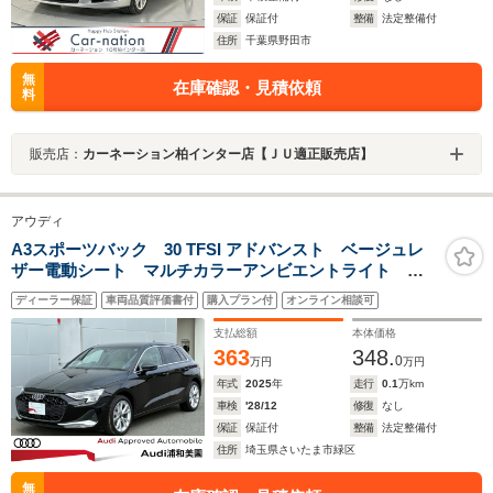
保証
保証付
整備
法定整備付
住所
千葉県野田市
無
在庫確認・見積依頼
料
販売店：
カーネーション柏インター店【ＪＵ適正販売店】
アウディ
A3スポーツバック 30 TFSI アドバンスト ベージュレ
ザー電動シート マルチカラーアンビエントライト コ
ンビニエンス&アシスタンスパッケージ アダプティブク
ディーラー保証
車両品質評価書付
購入プラン付
オンライン相談可
ルーズ レーンキープ サイドアシスト
支払総額
本体価格
363
348.
0
万円
万円
年式
2025
年
走行
0.1
万km
車検
'28/12
修復
なし
保証
保証付
整備
法定整備付
住所
埼玉県さいたま市緑区
無