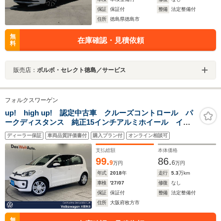
保証
保証付
整備
法定整備付
住所
徳島県徳島市
無
在庫確認・見積依頼
料
販売店：
ボルボ・セレクト徳島／サービス
フォルクスワーゲン
up! high up! 認定中古車 クルーズコントロール パ
ークディスタンス 純正15インチアルミホイール イン
テリアアンビエントライト マルチファンクション シ
ディーラー保証
車両品質評価書付
購入プラン付
オンライン相談可
ートヒーター マニュアルエアコン 革巻きブレーキレ
バー 禁煙車
支払総額
本体価格
99.
86.
9
6
万円
万円
年式
2018
年
走行
5.3
万km
車検
'27/07
修復
なし
保証
保証付
整備
法定整備付
住所
大阪府枚方市
無