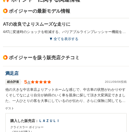
ボイジャーの最新モデル情報
ATの改良でよりスムーズな走りに
4ATに変速時のショックを軽減する、バリアブルラインプレッシャー機能を追加した。（2007.4）
全てを表示する
ボイジャーを扱う販売店クチコミ
満足店
5
総合評価
2011/09/06投稿
点
他の大きな中古車店よりアットホームな感じで、中古車の状態がわかりやす
くそしてなにより自分が納得のいく車を親身に探して頂き大変満足できまし
た、一人ひとりの客を大事にしているのが伝わり、さらに保険に関しても、
細かい質問などに対応していただき感謝しています、まだ付き合いは短いで
ゲスト
すが今のところアフターフォローも満足です。
購入した販売店：
ＬＡＺＵＬＩ
クライスラー ボイジャー
（2011/07購入）