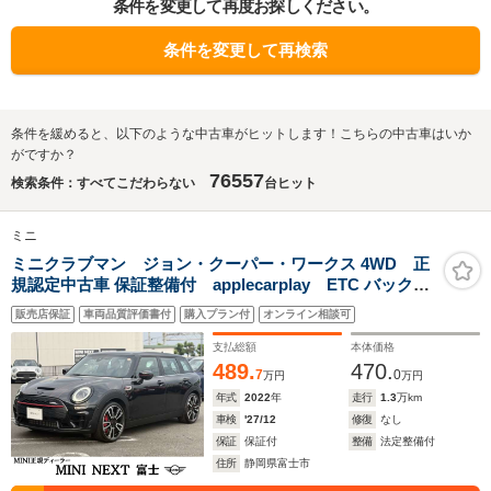
条件を変更して再度お探しください。
条件を変更して再検索
条件を緩めると、以下のような中古車がヒットします！こちらの中古車はいか
がですか？
76557
検索条件：すべてこだわらない
台ヒット
ミニ
ミニクラブマン ジョン・クーパー・ワークス 4WD 正
規認定中古車 保証整備付 applecarplay ETC バックカ
メラ 衝突軽減ブレーキ アイドリングストップ 障害物ソナ
販売店保証
車両品質評価書付
購入プラン付
オンライン相談可
ー アクティブクルコン LEDライト 純正ホイール
支払総額
本体価格
489.
470.
7
0
万円
万円
年式
2022
年
走行
1.3
万km
車検
'27/12
修復
なし
保証
保証付
整備
法定整備付
住所
静岡県富士市