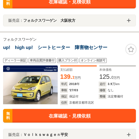
在庫確認・見積依頼
料
販売店：
フォルクスワーゲン 大阪枚方
フォルクスワーゲン
up! high up! シートヒーター 障害物センサー
ディーラー保証
車両品質評価書付
購入プラン付
オンライン相談可
支払総額
本体価格
139.
125.
3
0
万円
万円
年式
2018
年
走行
3.9
万km
車検
'27/03
修復
なし
保証
保証付
整備
法定整備付
住所
京都府京都市北区
無
在庫確認・見積依頼
料
販売店：
Ｖｏｌｋｓｗａｇｅｎ平安