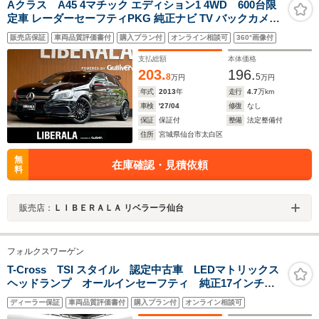
Aクラス A45 4マチック エディション1 4WD 600台限
定車 レーダーセーフティPKG 純正ナビ TV バックカメラ
専用AMGスタイリングPKG 専用エアロパーツ 専用デカ
販売店保証
車両品質評価書付
購入プラン付
オンライン相談可
360°画像付
ール 19インチAW AMGパフォーマンスシート/ステアリン
グ レッドリング付キセノンヘッドライト ETC
支払総額
本体価格
203.
196.
8
5
万円
万円
年式
2013
年
走行
4.7
万km
車検
'27/04
修復
なし
保証
保証付
整備
法定整備付
住所
宮城県仙台市太白区
無
在庫確認・見積依頼
料
販売店：
ＬＩＢＥＲＡＬＡ リベラーラ仙台
フォルクスワーゲン
T-Cross TSI スタイル 認定中古車 LEDマトリックス
ヘッドランプ オールインセーフティ 純正17インチア
ルミホイール スマートエントリー シートヒーター
ディーラー保証
車両品質評価書付
購入プラン付
オンライン相談可
シルバールーフレール アダプティブクルーズコントロ