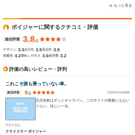
もっと見る
ボイジャーに関するクチコミ・評価
3.8
総合評価
点
3.3
3.5
3.9
デザイン :
走行性 :
居住性 :
4.2
3.6
3.2
積載性 :
運転しやすさ :
維持費 :
評価の高いレビュー・評判
これこそ誰も乗っていない車。
5
総合評価
2006/03/24投稿
点
正式名称はダッジキャラバン。このサイトの検索にもない
ぐらい、珍しい一台。
ゲストさん
クライスラー ボイジャー