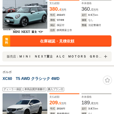
支払総額
本体価格
380.
360.
4
0
万円
万円
年式
2024
年
走行
0.5
万km
車検
'27/09
修復
なし
保証
保証付
整備
法定整備付
住所
静岡県富士市
無
在庫確認・見積依頼
料
販売店：
ＭＩＮＩ ＮＥＸＴ富士 ＡＬＣ ＭＯＴＯＲＳ ＧＲＯＵＰ
ボルボ
XC60 T5 AWD クラシック 4WD
ディーラー保証
車両品質評価書付
購入プラン付
支払総額
本体価格
209.
189.
5
8
万円
万円
年式
2016
年
走行
3.8
万km
車検
車検整備付
修復
なし