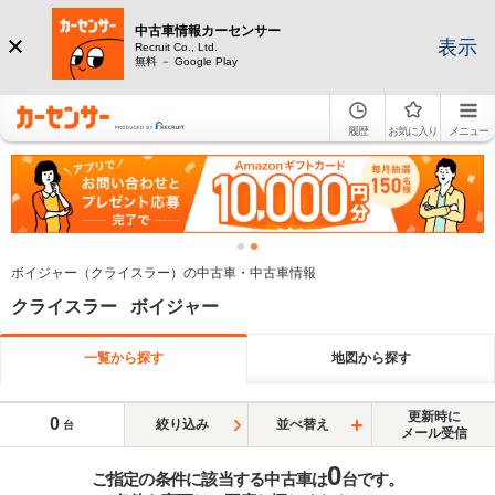
中古車情報カーセンサー
表示
Recruit Co., Ltd.
無料 － Google Play
履歴
お気に入り
メニュー
ボイジャー（クライスラー）の中古車・中古車情報
クライスラー ボイジャー
一覧から探す
地図から探す
更新時に
0
絞り込み
並べ替え
台
メール受信
0
ご指定の条件に該当する中古車は
台です。