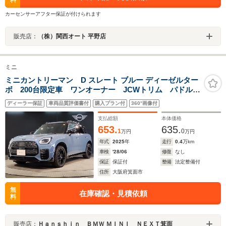
料
カーセンサーアフター保証が付けられます
販売店：
（株）関西オート 平野店
ミニ
ミニカントリーマン D スレート ブルー ディーゼルター
ボ 200台限定車 ワンオーナー JCWトリム パドルシ
フト 19インチAW ハーマンカードン 全周囲カメラ
ディーラー保証
車両品質評価書付
購入プラン付
360°画像付
シートヒーター 電動シート ハンドルヒータ 追従式
クルコン パドルシフト ヘッドアップディスプレイ
支払総額
本体価格
653.
635.
1
0
万円
万円
年式
2025
年
走行
0.4
万km
車検
'28/06
修復
なし
保証
保証付
整備
法定整備付
住所
大阪府箕面市
無
在庫確認・見積依頼
料
販売店：
Ｈａｎｓｈｉｎ ＢＭＷ ＭＩＮＩ ＮＥＸＴ箕面