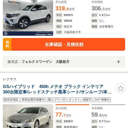
ール 7DSG 5人乗
支払総額
本体価格
319.
306.
9
5
万円
万円
年式
2025
年
走行
1.3
万km
車検
'28/03
修復
なし
保証
保証付
整備
法定整備付
住所
大阪府枚方市
無
在庫確認・見積依頼
料
販売店：
フォルクスワーゲン 大阪枚方
レクサス
GSハイブリッド 450h メテオ ブラック インテリア
300台限定車/レッドステッチ黒革シート/サンルーフ/本木
製・革コンビステアリング/障害物センサー/クルーズコン
販売店保証
車両品質評価書付
購入プラン付
オンライン相談可
360°画像付
トロール/HIDヘッドランプ/AFS/前席パワーシート・シー
トヒーター/純正HDDナビ/ビルトインETC/Bカメラ
支払総額
本体価格
77.
59.
7
9
万円
万円
年式
2009
年
走行
5.7
万km
車検
車検整備付
修復
なし