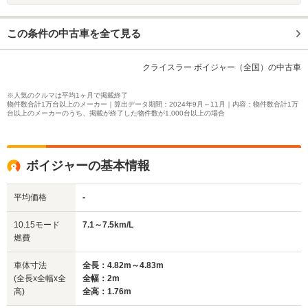
この条件の中古車を全て見る
クライスラー ボイジャー（全国）の中古車
※人気のクルマは平均1ヶ月で掲載終了
物件数合計1万台以上のメーカー｜算出データ期間：2024年9月～11月｜内容：物件数合計1万
台以上のメーカーのうち、掲載が終了した物件数が1,000台以上の場合
ボイジャーの基本情報
平均価格
-
10.15モード
7.1～7.5km/L
燃費
車体寸法
全長：4.82m～4.83m
(全長x全幅x全
全幅：2m
高)
全高：1.76m