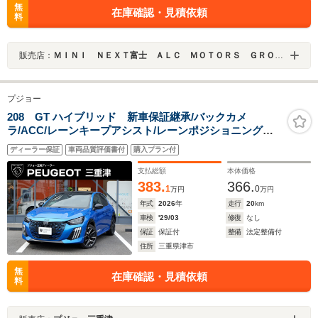
無
在庫確認・見積依頼
料
販売店：
ＭＩＮＩ ＮＥＸＴ富士 ＡＬＣ ＭＯＴＯＲＳ ＧＲＯＵＰ
プジョー
208 GT ハイブリッド 新車保証継承/バックカメ
ラ/ACC/レーンキープアシスト/レーンポジショニングア
シスト/ブラインドスポットモニター/LEDヘッドライト/フ
ディーラー保証
車両品質評価書付
購入プラン付
ロント・バックソナー/アップルカープレイ/アンドロイド
オート
支払総額
本体価格
383.
366.
1
0
万円
万円
年式
2026
年
走行
20
km
車検
'29/03
修復
なし
保証
保証付
整備
法定整備付
住所
三重県津市
無
在庫確認・見積依頼
料