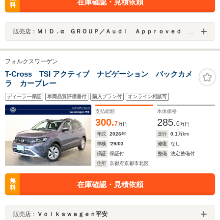
在庫確認・見積依頼
料
販売店：
ＭＩＤ．α ＧＲＯＵＰ／Ａｕｄｉ Ａｐｐｒｏｖｅｄ Ａｕｔｏｍｏｂｉｌｅ 浦和美園／株式会社ＭＩＤ
フォルクスワーゲン
T-Cross TSI アクティブ ナビゲーション バックカメ
ラ カープレー
ディーラー保証
車両品質評価書付
購入プラン付
オンライン相談可
支払総額
本体価格
300.
285.
7
0
万円
万円
年式
2026
年
走行
0.1
万km
車検
'29/03
修復
なし
保証
保証付
整備
法定整備付
住所
京都府京都市北区
無
在庫確認・見積依頼
料
販売店：
Ｖｏｌｋｓｗａｇｅｎ平安