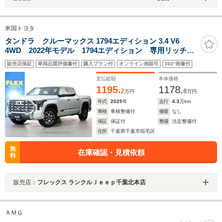
米国トヨタ
タンドラ クルーマックス 1794エディション 3.4 V6
4WD 2022年モデル 1794エディション 専用リッチク
リームレザーシート 前席シートヒーター&クーラー 14
販売店保証
車両品質評価書付
購入プラン付
オンライン相談可
360°画像付
インチディスプレイオーディオ パノラミックビュール
ーフ パワーサンシェード JBL12スピーカー 20イン
支払総額
本体価格
チAW
1195.
1178.
2
8
万円
万円
年式
2025
年
走行
4.3
万km
車検
車検整備付
修復
なし
保証
保証付
整備
法定整備付
住所
千葉県千葉市稲毛区
無
在庫確認・見積依頼
料
販売店：
フレックス ランクルＪｅｅｐ千葉北本店
ＡＭＧ