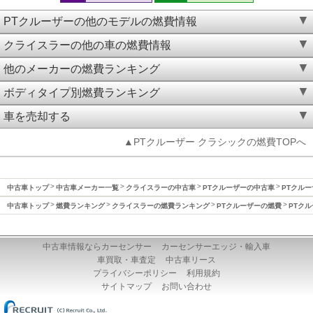
PTクルーザーの他のモデルの燃費情報
クライスラーの他の車の燃費情報
他のメーカーの燃費ランキング
ボディタイプ別燃費ランキング
車を売却する
▲PTクルーザー クラシックの燃費TOPへ
中古車トップ
中古車メーカー一覧
クライスラーの中古車
PTクルーザーの中古車
PTクルー
中古車トップ
燃費ランキング
クライスラーの燃費ランキング
PTクルーザーの燃費
PTクル
中古車情報ならカーセンサー
カーセンサーエッジ・輸入車
車買取・車査定
中古車リース
プライバシーポリシー
利用規約
サイトマップ
お問い合わせ