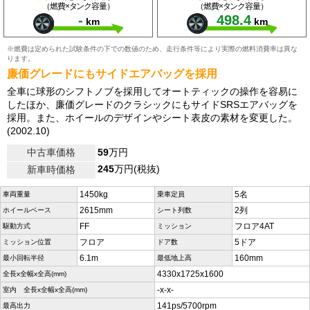
（燃費×タンク容量）
（燃費×タンク容量）
-
498.4
km
km
※燃費は定められた試験条件の下での数値のため、走行条件等により実際の燃料消費率は異な
ります。
廉価グレードにもサイドエアバッグを採用
全車に球形のシフトノブを採用してオートティックの操作を容易に
したほか、廉価グレードのクラシックにもサイドSRSエアバッグを
採用。また、ホイールのデザインやシート表皮の素材を変更した。
(2002.10)
中古車価格
59
万円
245
万円(税抜)
新車時価格
1450kg
5名
車両重量
乗車定員
2615mm
2列
ホイールベース
シート列数
FF
フロア4AT
駆動方式
ミッション
フロア
5ドア
ミッション位置
ドア数
6.1m
160mm
最小回転半径
最低地上高
4330x1725x1600
全長x全幅x全高(mm)
-x-x-
室内 全長x全幅x全高(mm)
141ps/5700rpm
最高出力