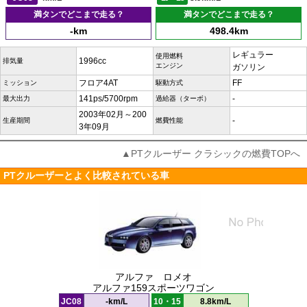
満タンでどこまで走る？
満タンでどこまで走る？
-km
498.4km
レギュラー
使用燃料
1996cc
排気量
エンジン
ガソリン
フロア4AT
FF
ミッション
駆動方式
141ps/5700rpm
-
最大出力
過給器（ターボ）
2003年02月～200
-
生産期間
燃費性能
3年09月
▲PTクルーザー クラシックの燃費TOPへ
PTクルーザーとよく比較されている車
アルファ ロメオ
アルファ159スポーツワゴン
JC08
-km/L
10・15
8.8km/L