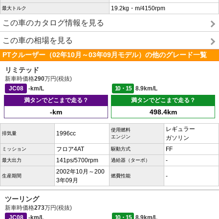
19.2kg・m/4150rpm
最大トルク
この車のカタログ情報を見る
この車の相場を見る
PTクルーザー（02年10月～03年09月モデル）の他のグレード一覧
リミテッド
新車時価格
290
万円(税抜)
JC08
-km/L
10・15
8.9km/L
満タンでどこまで走る？
満タンでどこまで走る？
-km
498.4km
レギュラー
使用燃料
1996cc
排気量
エンジン
ガソリン
フロア4AT
FF
ミッション
駆動方式
141ps/5700rpm
-
最大出力
過給器（ターボ）
2002年10月～200
-
生産期間
燃費性能
3年09月
ツーリング
新車時価格
273
万円(税抜)
JC08
-km/L
10・15
8.9km/L