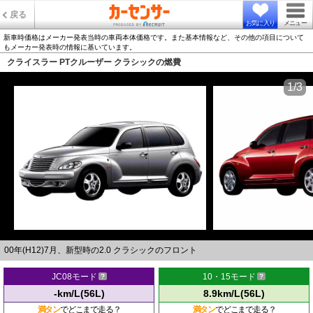
戻る
お気に入り
メニュー
新車時価格はメーカー発表当時の車両本体価格です。また基本情報など、その他の項目について
もメーカー発表時の情報に基いています。
クライスラー PTクルーザー クラシックの燃費
1/3
00年(H12)7月、新型時の2.0 クラシックのフロント
JC08モード
10・15モード
-km/L(56L)
8.9km/L(56L)
満タン
でどこまで走る？
満タン
でどこまで走る？