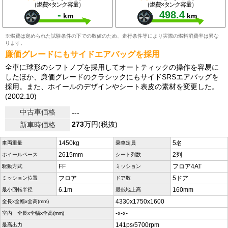
（燃費×タンク容量）
（燃費×タンク容量）
-
498.4
km
km
※燃費は定められた試験条件の下での数値のため、走行条件等により実際の燃料消費率は異な
ります。
廉価グレードにもサイドエアバッグを採用
全車に球形のシフトノブを採用してオートティックの操作を容易に
したほか、廉価グレードのクラシックにもサイドSRSエアバッグを
採用。また、ホイールのデザインやシート表皮の素材を変更した。
(2002.10)
中古車価格
---
273
万円(税抜)
新車時価格
1450kg
5名
車両重量
乗車定員
2615mm
2列
ホイールベース
シート列数
FF
フロア4AT
駆動方式
ミッション
フロア
5ドア
ミッション位置
ドア数
6.1m
160mm
最小回転半径
最低地上高
4330x1750x1600
全長x全幅x全高(mm)
-x-x-
室内 全長x全幅x全高(mm)
141ps/5700rpm
最高出力