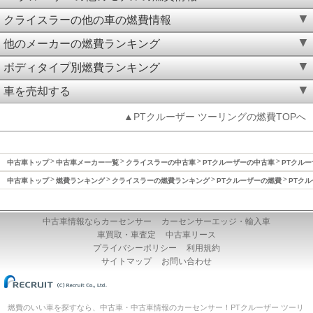
クライスラーの他の車の燃費情報
他のメーカーの燃費ランキング
ボディタイプ別燃費ランキング
車を売却する
▲PTクルーザー ツーリングの燃費TOPへ
中古車トップ
中古車メーカー一覧
クライスラーの中古車
PTクルーザーの中古車
PTクルー
中古車トップ
燃費ランキング
クライスラーの燃費ランキング
PTクルーザーの燃費
PTクル
中古車情報ならカーセンサー
カーセンサーエッジ・輸入車
車買取・車査定
中古車リース
プライバシーポリシー
利用規約
サイトマップ
お問い合わせ
燃費のいい車を探すなら、中古車・中古車情報のカーセンサー！PTクルーザー ツーリ