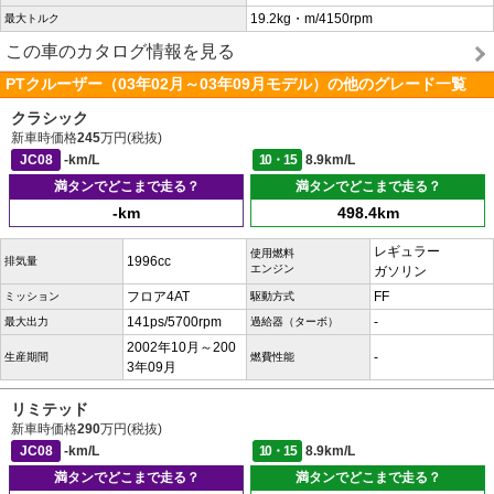
19.2kg・m/4150rpm
最大トルク
この車のカタログ情報を見る
PTクルーザー（03年02月～03年09月モデル）の他のグレード一覧
クラシック
新車時価格
245
万円(税抜)
JC08
-km/L
10・15
8.9km/L
満タンでどこまで走る？
満タンでどこまで走る？
-km
498.4km
レギュラー
使用燃料
1996cc
排気量
エンジン
ガソリン
フロア4AT
FF
ミッション
駆動方式
141ps/5700rpm
-
最大出力
過給器（ターボ）
2002年10月～200
-
生産期間
燃費性能
3年09月
リミテッド
新車時価格
290
万円(税抜)
JC08
-km/L
10・15
8.9km/L
満タンでどこまで走る？
満タンでどこまで走る？