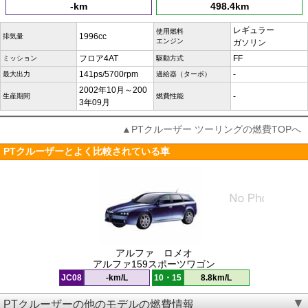
-km
498.4km
レギュラー
使用燃料
1996cc
排気量
エンジン
ガソリン
フロア4AT
FF
ミッション
駆動方式
141ps/5700rpm
-
最大出力
過給器（ターボ）
2002年10月～200
-
生産期間
燃費性能
3年09月
▲PTクルーザー ツーリングの燃費TOPへ
PTクルーザーとよく比較されている車
アルファ ロメオ
アルファ159スポーツワゴン
JC08
-km/L
10・15
8.8km/L
PTクルーザーの他のモデルの燃費情報