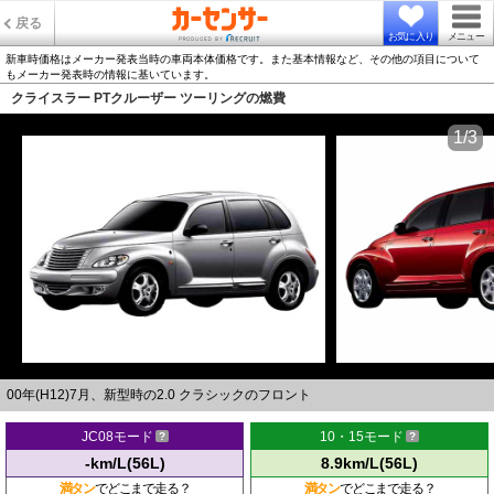
戻る
お気に入り
メニュー
新車時価格はメーカー発表当時の車両本体価格です。また基本情報など、その他の項目について
もメーカー発表時の情報に基いています。
クライスラー PTクルーザー ツーリングの燃費
1/3
00年(H12)7月、新型時の2.0 クラシックのフロント
JC08モード
10・15モード
-km/L(56L)
8.9km/L(56L)
満タン
でどこまで走る？
満タン
でどこまで走る？