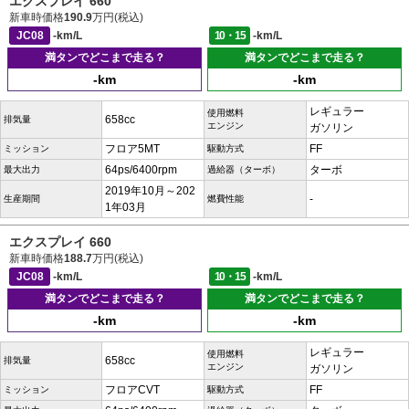
エクスプレイ 660
新車時価格
190.9
万円(税込)
JC08
-km/L
10・15
-km/L
満タンでどこまで走る？
満タンでどこまで走る？
-km
-km
レギュラー
使用燃料
658cc
排気量
エンジン
ガソリン
フロア5MT
FF
ミッション
駆動方式
64ps/6400rpm
ターボ
最大出力
過給器（ターボ）
2019年10月～202
-
生産期間
燃費性能
1年03月
エクスプレイ 660
新車時価格
188.7
万円(税込)
JC08
-km/L
10・15
-km/L
満タンでどこまで走る？
満タンでどこまで走る？
-km
-km
レギュラー
使用燃料
658cc
排気量
エンジン
ガソリン
フロアCVT
FF
ミッション
駆動方式