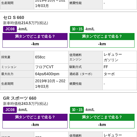
2019年10月～202
-
生産期間
燃費性能
1年03月
セロ S 660
新車時価格
214.5
万円(税込)
JC08
-km/L
10・15
-km/L
満タンでどこまで走る？
満タンでどこまで走る？
-km
-km
レギュラー
使用燃料
658cc
排気量
エンジン
ガソリン
フロアCVT
FF
ミッション
駆動方式
64ps/6400rpm
ターボ
最大出力
過給器（ターボ）
2019年10月～202
-
生産期間
燃費性能
1年03月
GR スポーツ 660
新車時価格
243.5
万円(税込)
JC08
-km/L
10・15
-km/L
満タンでどこまで走る？
満タンでどこまで走る？
-km
-km
レギュラー
使用燃料