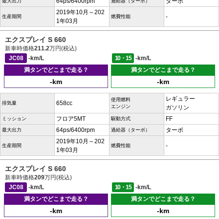
64ps/6400rpm
ターボ
最大出力
過給器（ターボ）
2019年10月～202
-
生産期間
燃費性能
1年03月
エクスプレイ S 660
新車時価格
211.2
万円(税込)
JC08
-km/L
10・15
-km/L
満タンでどこまで走る？
満タンでどこまで走る？
-km
-km
レギュラー
使用燃料
658cc
排気量
エンジン
ガソリン
フロア5MT
FF
ミッション
駆動方式
64ps/6400rpm
ターボ
最大出力
過給器（ターボ）
2019年10月～202
-
生産期間
燃費性能
1年03月
エクスプレイ S 660
新車時価格
209
万円(税込)
JC08
-km/L
10・15
-km/L
満タンでどこまで走る？
満タンでどこまで走る？
-km
-km