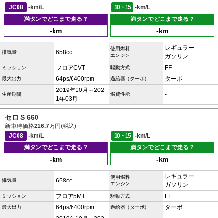
JC08
-km/L
10・15
-km/L
満タンでどこまで走る？
満タンでどこまで走る？
-km
-km
レギュラー
使用燃料
658cc
排気量
エンジン
ガソリン
フロアCVT
FF
ミッション
駆動方式
64ps/6400rpm
ターボ
最大出力
過給器（ターボ）
2019年10月～202
-
生産期間
燃費性能
1年03月
セロ S 660
新車時価格
216.7
万円(税込)
JC08
-km/L
10・15
-km/L
満タンでどこまで走る？
満タンでどこまで走る？
-km
-km
レギュラー
使用燃料
658cc
排気量
エンジン
ガソリン
フロア5MT
FF
ミッション
駆動方式
64ps/6400rpm
ターボ
最大出力
過給器（ターボ）