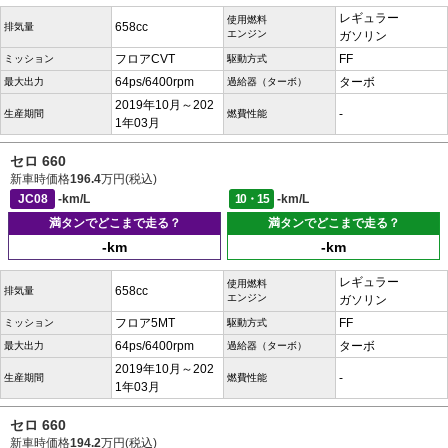
レギュラー
使用燃料
658cc
排気量
エンジン
ガソリン
フロアCVT
FF
ミッション
駆動方式
64ps/6400rpm
ターボ
最大出力
過給器（ターボ）
2019年10月～202
-
生産期間
燃費性能
1年03月
セロ 660
新車時価格
196.4
万円(税込)
JC08
-km/L
10・15
-km/L
満タンでどこまで走る？
満タンでどこまで走る？
-km
-km
レギュラー
使用燃料
658cc
排気量
エンジン
ガソリン
フロア5MT
FF
ミッション
駆動方式
64ps/6400rpm
ターボ
最大出力
過給器（ターボ）
2019年10月～202
-
生産期間
燃費性能
1年03月
セロ 660
新車時価格
194.2
万円(税込)