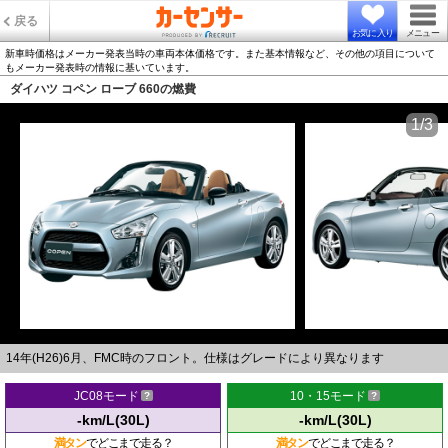
戻る
お気に入り
メニュー
新車時価格はメーカー発表当時の車両本体価格です。また基本情報など、その他の項目について
もメーカー発表時の情報に基いています。
ダイハツ コペン ローブ 660の燃費
1/3
14年(H26)6月、FMC時のフロント。仕様はグレードにより異なります
JC08モード
10・15モード
-km/L(30L)
-km/L(30L)
満タン
でどこまで走る？
満タン
でどこまで走る？