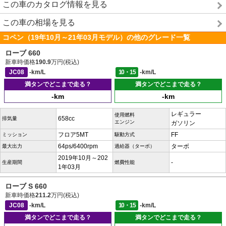
この車のカタログ情報を見る
この車の相場を見る
コペン（19年10月～21年03月モデル）の他のグレード一覧
ローブ 660
新車時価格
190.9
万円(税込)
JC08
-km/L
10・15
-km/L
満タンでどこまで走る？
満タンでどこまで走る？
-km
-km
レギュラー
使用燃料
658cc
排気量
エンジン
ガソリン
フロア5MT
FF
ミッション
駆動方式
64ps/6400rpm
ターボ
最大出力
過給器（ターボ）
2019年10月～202
-
生産期間
燃費性能
1年03月
ローブ S 660
新車時価格
211.2
万円(税込)
JC08
-km/L
10・15
-km/L
満タンでどこまで走る？
満タンでどこまで走る？