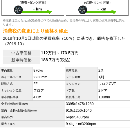
（燃費×タンク容量）
（燃費×タンク容量）
-
-
km
km
※燃費は定められた試験条件の下での数値のため、走行条件等により実際の燃料消費率は異な
ります。
消費税の変更により価格を修正
2019年10月1日以降の消費税率（10％）に基づき、価格を修正した
（2019.10）
中古車価格
112
万円～
173.5
万円
188.7
万円(税込)
新車時価格
870kg
2名
車両重量
乗車定員
2230mm
1列
ホイールベース
シート列数
FF
フロアCVT
駆動方式
ミッション
フロア
2ドア
ミッション位置
ドア数
4.6m
110mm
最小回転半径
最低地上高
3395x1475x1280
全長x全幅x全高(mm)
910x1250x1040
室内 全長x全幅x全高(mm)
64ps/6400rpm
最高出力
9.4kg・m/3200rpm
最大トルク