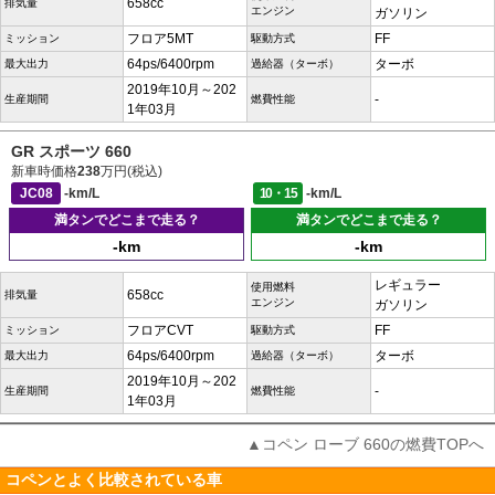
658cc
排気量
エンジン
ガソリン
フロア5MT
FF
ミッション
駆動方式
64ps/6400rpm
ターボ
最大出力
過給器（ターボ）
2019年10月～202
-
生産期間
燃費性能
1年03月
GR スポーツ 660
新車時価格
238
万円(税込)
JC08
-km/L
10・15
-km/L
満タンでどこまで走る？
満タンでどこまで走る？
-km
-km
レギュラー
使用燃料
658cc
排気量
エンジン
ガソリン
フロアCVT
FF
ミッション
駆動方式
64ps/6400rpm
ターボ
最大出力
過給器（ターボ）
2019年10月～202
-
生産期間
燃費性能
1年03月
▲コペン ローブ 660の燃費TOPへ
コペンとよく比較されている車