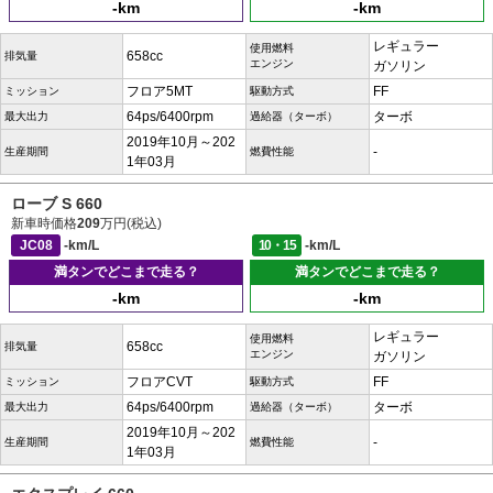
-km
-km
レギュラー
使用燃料
658cc
排気量
エンジン
ガソリン
フロア5MT
FF
ミッション
駆動方式
64ps/6400rpm
ターボ
最大出力
過給器（ターボ）
2019年10月～202
-
生産期間
燃費性能
1年03月
ローブ S 660
新車時価格
209
万円(税込)
JC08
-km/L
10・15
-km/L
満タンでどこまで走る？
満タンでどこまで走る？
-km
-km
レギュラー
使用燃料
658cc
排気量
エンジン
ガソリン
フロアCVT
FF
ミッション
駆動方式
64ps/6400rpm
ターボ
最大出力
過給器（ターボ）
2019年10月～202
-
生産期間
燃費性能
1年03月