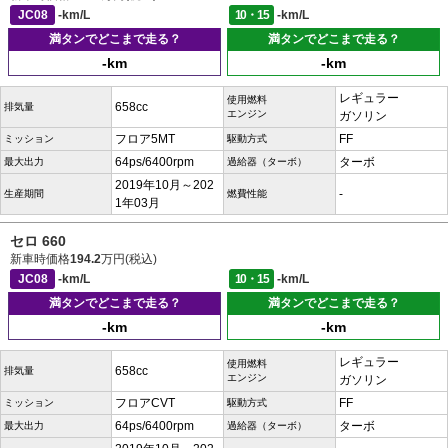
JC08
-km/L
10・15
-km/L
満タンでどこまで走る？
満タンでどこまで走る？
-km
-km
レギュラー
使用燃料
658cc
排気量
エンジン
ガソリン
フロア5MT
FF
ミッション
駆動方式
64ps/6400rpm
ターボ
最大出力
過給器（ターボ）
2019年10月～202
-
生産期間
燃費性能
1年03月
セロ 660
新車時価格
194.2
万円(税込)
JC08
-km/L
10・15
-km/L
満タンでどこまで走る？
満タンでどこまで走る？
-km
-km
レギュラー
使用燃料
658cc
排気量
エンジン
ガソリン
フロアCVT
FF
ミッション
駆動方式
64ps/6400rpm
ターボ
最大出力
過給器（ターボ）