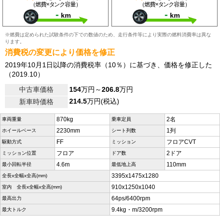
（燃費×タンク容量）
（燃費×タンク容量）
-
-
km
km
※燃費は定められた試験条件の下での数値のため、走行条件等により実際の燃料消費率は異な
ります。
消費税の変更により価格を修正
2019年10月1日以降の消費税率（10％）に基づき、価格を修正した
（2019.10）
中古車価格
154
万円～
206.8
万円
214.5
万円(税込)
新車時価格
870kg
2名
車両重量
乗車定員
2230mm
1列
ホイールベース
シート列数
FF
フロアCVT
駆動方式
ミッション
フロア
2ドア
ミッション位置
ドア数
4.6m
110mm
最小回転半径
最低地上高
3395x1475x1280
全長x全幅x全高(mm)
910x1250x1040
室内 全長x全幅x全高(mm)
64ps/6400rpm
最高出力
9.4kg・m/3200rpm
最大トルク