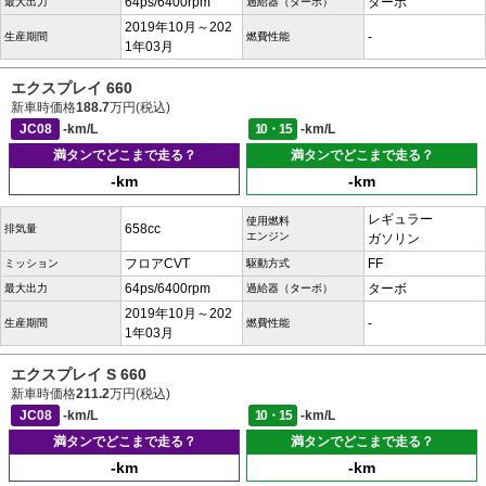
64ps/6400rpm
ターボ
最大出力
過給器（ターボ）
2019年10月～202
-
生産期間
燃費性能
1年03月
エクスプレイ 660
新車時価格
188.7
万円(税込)
JC08
-km/L
10・15
-km/L
満タンでどこまで走る？
満タンでどこまで走る？
-km
-km
レギュラー
使用燃料
658cc
排気量
エンジン
ガソリン
フロアCVT
FF
ミッション
駆動方式
64ps/6400rpm
ターボ
最大出力
過給器（ターボ）
2019年10月～202
-
生産期間
燃費性能
1年03月
エクスプレイ S 660
新車時価格
211.2
万円(税込)
JC08
-km/L
10・15
-km/L
満タンでどこまで走る？
満タンでどこまで走る？
-km
-km