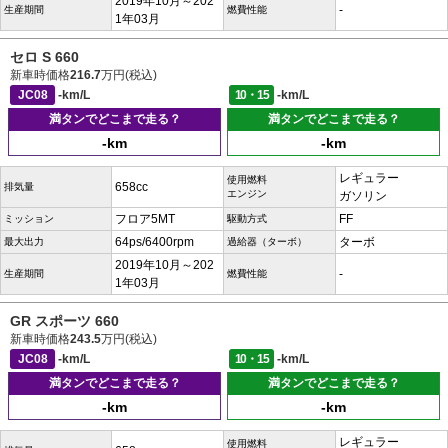
2019年10月～202
-
生産期間
燃費性能
1年03月
セロ S 660
新車時価格
216.7
万円(税込)
JC08
-km/L
10・15
-km/L
満タンでどこまで走る？
満タンでどこまで走る？
-km
-km
レギュラー
使用燃料
658cc
排気量
エンジン
ガソリン
フロア5MT
FF
ミッション
駆動方式
64ps/6400rpm
ターボ
最大出力
過給器（ターボ）
2019年10月～202
-
生産期間
燃費性能
1年03月
GR スポーツ 660
新車時価格
243.5
万円(税込)
JC08
-km/L
10・15
-km/L
満タンでどこまで走る？
満タンでどこまで走る？
-km
-km
レギュラー
使用燃料