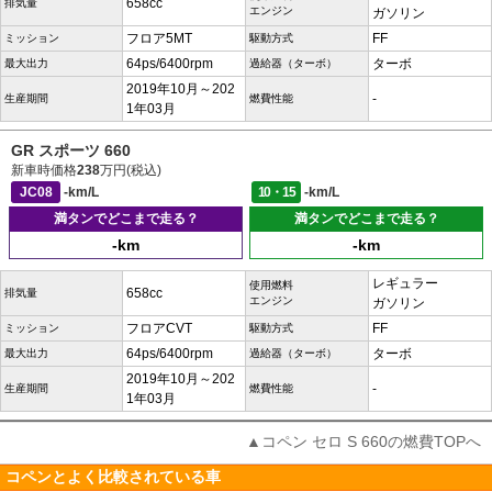
658cc
排気量
エンジン
ガソリン
フロア5MT
FF
ミッション
駆動方式
64ps/6400rpm
ターボ
最大出力
過給器（ターボ）
2019年10月～202
-
生産期間
燃費性能
1年03月
GR スポーツ 660
新車時価格
238
万円(税込)
JC08
-km/L
10・15
-km/L
満タンでどこまで走る？
満タンでどこまで走る？
-km
-km
レギュラー
使用燃料
658cc
排気量
エンジン
ガソリン
フロアCVT
FF
ミッション
駆動方式
64ps/6400rpm
ターボ
最大出力
過給器（ターボ）
2019年10月～202
-
生産期間
燃費性能
1年03月
▲コペン セロ S 660の燃費TOPへ
コペンとよく比較されている車