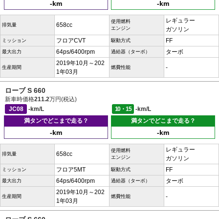
-km
-km
レギュラー
使用燃料
658cc
排気量
エンジン
ガソリン
フロアCVT
FF
ミッション
駆動方式
64ps/6400rpm
ターボ
最大出力
過給器（ターボ）
2019年10月～202
-
生産期間
燃費性能
1年03月
ローブ S 660
新車時価格
211.2
万円(税込)
JC08
-km/L
10・15
-km/L
満タンでどこまで走る？
満タンでどこまで走る？
-km
-km
レギュラー
使用燃料
658cc
排気量
エンジン
ガソリン
フロア5MT
FF
ミッション
駆動方式
64ps/6400rpm
ターボ
最大出力
過給器（ターボ）
2019年10月～202
-
生産期間
燃費性能
1年03月