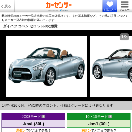
戻る
お気に入り
メニュー
新車時価格はメーカー発表当時の車両本体価格です。また基本情報など、その他の項目について
もメーカー発表時の情報に基いています。
ダイハツ コペン セロ S 660の燃費
1/3
14年(H26)6月、FMC時のフロント。仕様はグレードにより異なります
JC08モード
10・15モード
-km/L(30L)
-km/L(30L)
満タン
でどこまで走る？
満タン
でどこまで走る？