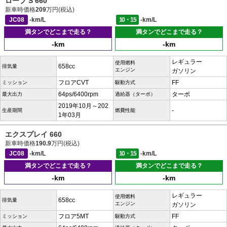
ローブ S 660
新車時価格
209
万円(税込)
JC08
-km/L
10・15
-km/L
満タンでどこまで走る？
満タンでどこまで走る？
-km
-km
レギュラー
使用燃料
658cc
排気量
エンジン
ガソリン
フロアCVT
FF
ミッション
駆動方式
64ps/6400rpm
ターボ
最大出力
過給器（ターボ）
2019年10月～202
-
生産期間
燃費性能
1年03月
エクスプレイ 660
新車時価格
190.9
万円(税込)
JC08
-km/L
10・15
-km/L
満タンでどこまで走る？
満タンでどこまで走る？
-km
-km
レギュラー
使用燃料
658cc
排気量
エンジン
ガソリン
フロア5MT
FF
ミッション
駆動方式