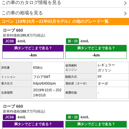
この車のカタログ情報を見る
この車の相場を見る
コペン（19年10月～21年03月モデル）の他のグレード一覧
ローブ 660
新車時価格
190.9
万円(税込)
JC08
-km/L
10・15
-km/L
満タンでどこまで走る？
満タンでどこまで走る？
-km
-km
レギュラー
使用燃料
658cc
排気量
エンジン
ガソリン
フロア5MT
FF
ミッション
駆動方式
64ps/6400rpm
ターボ
最大出力
過給器（ターボ）
2019年10月～202
-
生産期間
燃費性能
1年03月
ローブ 660
新車時価格
188.7
万円(税込)
JC08
-km/L
10・15
-km/L
満タンでどこまで走る？
満タンでどこまで走る？