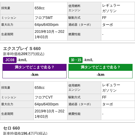
レギュラー
使用燃料
658cc
排気量
エンジン
ガソリン
フロア5MT
FF
ミッション
駆動方式
64ps/6400rpm
ターボ
最大出力
過給器（ターボ）
2019年10月～202
-
生産期間
燃費性能
1年03月
エクスプレイ S 660
新車時価格
209
万円(税込)
JC08
-km/L
10・15
-km/L
満タンでどこまで走る？
満タンでどこまで走る？
-km
-km
レギュラー
使用燃料
658cc
排気量
エンジン
ガソリン
フロアCVT
FF
ミッション
駆動方式
64ps/6400rpm
ターボ
最大出力
過給器（ターボ）
2019年10月～202
-
生産期間
燃費性能
1年03月
セロ 660
新車時価格
196.4
万円(税込)