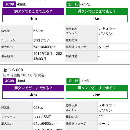
JC08
-km/L
10・15
-km/L
満タンでどこまで走る？
満タンでどこまで走る？
-km
-km
レギュラー
使用燃料
658cc
排気量
エンジン
ガソリン
フロアCVT
FF
ミッション
駆動方式
64ps/6400rpm
ターボ
最大出力
過給器（ターボ）
2019年10月～202
-
生産期間
燃費性能
1年03月
セロ S 660
新車時価格
216.7
万円(税込)
JC08
-km/L
10・15
-km/L
満タンでどこまで走る？
満タンでどこまで走る？
-km
-km
レギュラー
使用燃料
658cc
排気量
エンジン
ガソリン
フロア5MT
FF
ミッション
駆動方式
64ps/6400rpm
ターボ
最大出力
過給器（ターボ）