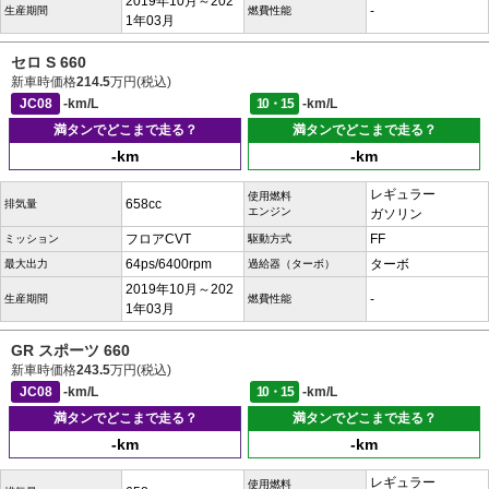
2019年10月～202
-
生産期間
燃費性能
1年03月
セロ S 660
新車時価格
214.5
万円(税込)
JC08
-km/L
10・15
-km/L
満タンでどこまで走る？
満タンでどこまで走る？
-km
-km
レギュラー
使用燃料
658cc
排気量
エンジン
ガソリン
フロアCVT
FF
ミッション
駆動方式
64ps/6400rpm
ターボ
最大出力
過給器（ターボ）
2019年10月～202
-
生産期間
燃費性能
1年03月
GR スポーツ 660
新車時価格
243.5
万円(税込)
JC08
-km/L
10・15
-km/L
満タンでどこまで走る？
満タンでどこまで走る？
-km
-km
レギュラー
使用燃料