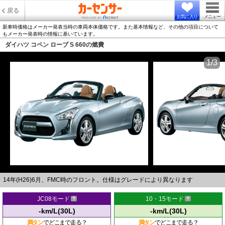
戻る
お気に入り
メニュー
新車時価格はメーカー発表当時の車両本体価格です。また基本情報など、その他の項目について
もメーカー発表時の情報に基いています。
ダイハツ コペン ローブ S 660の燃費
1/3
14年(H26)6月、FMC時のフロント。仕様はグレードにより異なります
JC08モード
10・15モード
-km/L(30L)
-km/L(30L)
満タン
でどこまで走る？
満タン
でどこまで走る？