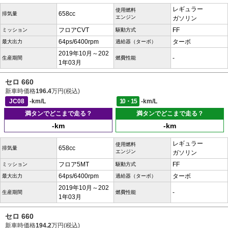
レギュラー
使用燃料
658cc
排気量
エンジン
ガソリン
フロアCVT
FF
ミッション
駆動方式
64ps/6400rpm
ターボ
最大出力
過給器（ターボ）
2019年10月～202
-
生産期間
燃費性能
1年03月
セロ 660
新車時価格
196.4
万円(税込)
JC08
-km/L
10・15
-km/L
満タンでどこまで走る？
満タンでどこまで走る？
-km
-km
レギュラー
使用燃料
658cc
排気量
エンジン
ガソリン
フロア5MT
FF
ミッション
駆動方式
64ps/6400rpm
ターボ
最大出力
過給器（ターボ）
2019年10月～202
-
生産期間
燃費性能
1年03月
セロ 660
新車時価格
194.2
万円(税込)