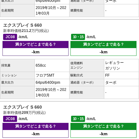
64ps/6400rpm
ターボ
最大出力
過給器（ターボ）
2019年10月～202
-
生産期間
燃費性能
1年03月
エクスプレイ S 660
新車時価格
211.2
万円(税込)
JC08
-km/L
10・15
-km/L
満タンでどこまで走る？
満タンでどこまで走る？
-km
-km
レギュラー
使用燃料
658cc
排気量
エンジン
ガソリン
フロア5MT
FF
ミッション
駆動方式
64ps/6400rpm
ターボ
最大出力
過給器（ターボ）
2019年10月～202
-
生産期間
燃費性能
1年03月
エクスプレイ S 660
新車時価格
209
万円(税込)
JC08
-km/L
10・15
-km/L
満タンでどこまで走る？
満タンでどこまで走る？
-km
-km