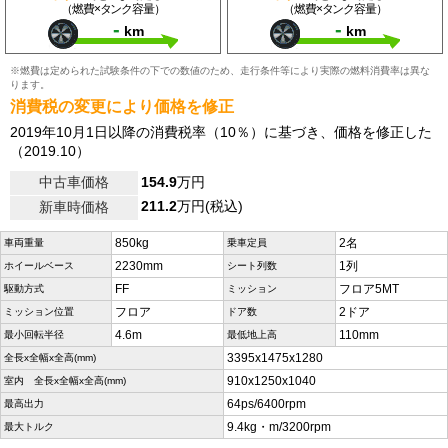
（燃費×タンク容量）
（燃費×タンク容量）
-
-
km
km
※燃費は定められた試験条件の下での数値のため、走行条件等により実際の燃料消費率は異な
ります。
消費税の変更により価格を修正
2019年10月1日以降の消費税率（10％）に基づき、価格を修正した
（2019.10）
中古車価格
154.9
万円
211.2
万円(税込)
新車時価格
850kg
2名
車両重量
乗車定員
2230mm
1列
ホイールベース
シート列数
FF
フロア5MT
駆動方式
ミッション
フロア
2ドア
ミッション位置
ドア数
4.6m
110mm
最小回転半径
最低地上高
3395x1475x1280
全長x全幅x全高(mm)
910x1250x1040
室内 全長x全幅x全高(mm)
64ps/6400rpm
最高出力
9.4kg・m/3200rpm
最大トルク