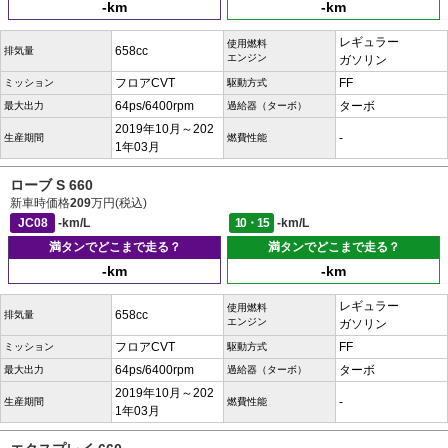
-km
-km
レギュラー
使用燃料
658cc
排気量
エンジン
ガソリン
フロアCVT
FF
ミッション
駆動方式
64ps/6400rpm
ターボ
最大出力
過給器（ターボ）
2019年10月～202
-
生産期間
燃費性能
1年03月
ローブ S 660
新車時価格
209
万円(税込)
JC08
-km/L
10・15
-km/L
満タンでどこまで走る？
満タンでどこまで走る？
-km
-km
レギュラー
使用燃料
658cc
排気量
エンジン
ガソリン
フロアCVT
FF
ミッション
駆動方式
64ps/6400rpm
ターボ
最大出力
過給器（ターボ）
2019年10月～202
-
生産期間
燃費性能
1年03月