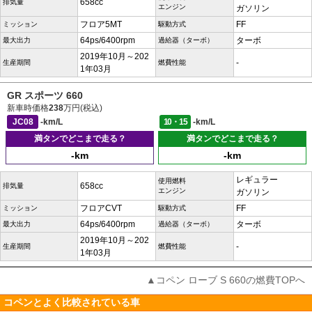
658cc
排気量
エンジン
ガソリン
フロア5MT
FF
ミッション
駆動方式
64ps/6400rpm
ターボ
最大出力
過給器（ターボ）
2019年10月～202
-
生産期間
燃費性能
1年03月
GR スポーツ 660
新車時価格
238
万円(税込)
JC08
-km/L
10・15
-km/L
満タンでどこまで走る？
満タンでどこまで走る？
-km
-km
レギュラー
使用燃料
658cc
排気量
エンジン
ガソリン
フロアCVT
FF
ミッション
駆動方式
64ps/6400rpm
ターボ
最大出力
過給器（ターボ）
2019年10月～202
-
生産期間
燃費性能
1年03月
▲コペン ローブ S 660の燃費TOPへ
コペンとよく比較されている車