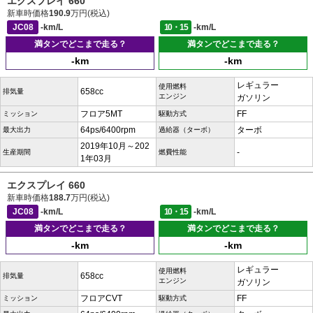
エクスプレイ 660
新車時価格
190.9
万円(税込)
JC08
-km/L
10・15
-km/L
満タンでどこまで走る？
満タンでどこまで走る？
-km
-km
レギュラー
使用燃料
658cc
排気量
エンジン
ガソリン
フロア5MT
FF
ミッション
駆動方式
64ps/6400rpm
ターボ
最大出力
過給器（ターボ）
2019年10月～202
-
生産期間
燃費性能
1年03月
エクスプレイ 660
新車時価格
188.7
万円(税込)
JC08
-km/L
10・15
-km/L
満タンでどこまで走る？
満タンでどこまで走る？
-km
-km
レギュラー
使用燃料
658cc
排気量
エンジン
ガソリン
フロアCVT
FF
ミッション
駆動方式