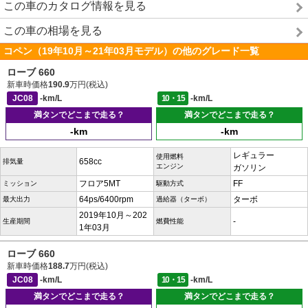
この車のカタログ情報を見る
この車の相場を見る
コペン（19年10月～21年03月モデル）の他のグレード一覧
ローブ 660
新車時価格
190.9
万円(税込)
JC08
-km/L
10・15
-km/L
満タンでどこまで走る？
満タンでどこまで走る？
-km
-km
レギュラー
使用燃料
658cc
排気量
エンジン
ガソリン
フロア5MT
FF
ミッション
駆動方式
64ps/6400rpm
ターボ
最大出力
過給器（ターボ）
2019年10月～202
-
生産期間
燃費性能
1年03月
ローブ 660
新車時価格
188.7
万円(税込)
JC08
-km/L
10・15
-km/L
満タンでどこまで走る？
満タンでどこまで走る？