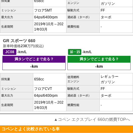
658cc
排気量
エンジン
ガソリン
フロア5MT
FF
ミッション
駆動方式
64ps/6400rpm
ターボ
最大出力
過給器（ターボ）
2019年10月～202
-
生産期間
燃費性能
1年03月
GR スポーツ 660
新車時価格
238
万円(税込)
JC08
-km/L
10・15
-km/L
満タンでどこまで走る？
満タンでどこまで走る？
-km
-km
レギュラー
使用燃料
658cc
排気量
エンジン
ガソリン
フロアCVT
FF
ミッション
駆動方式
64ps/6400rpm
ターボ
最大出力
過給器（ターボ）
2019年10月～202
-
生産期間
燃費性能
1年03月
▲コペン エクスプレイ 660の燃費TOPへ
コペンとよく比較されている車