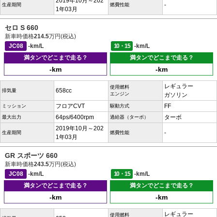
2019年10月～202
-
生産期間
燃費性能
1年03月
セロ S 660
新車時価格
214.5
万円(税込)
JC08
-km/L
10・15
-km/L
満タンでどこまで走る？
満タンでどこまで走る？
-km
-km
レギュラー
使用燃料
658cc
排気量
エンジン
ガソリン
フロアCVT
FF
ミッション
駆動方式
64ps/6400rpm
ターボ
最大出力
過給器（ターボ）
2019年10月～202
-
生産期間
燃費性能
1年03月
GR スポーツ 660
新車時価格
243.5
万円(税込)
JC08
-km/L
10・15
-km/L
満タンでどこまで走る？
満タンでどこまで走る？
-km
-km
レギュラー
使用燃料