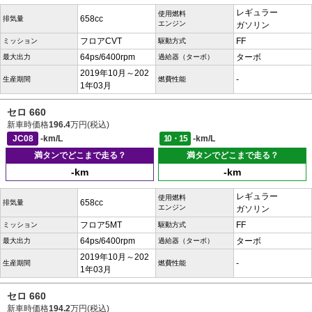
レギュラー
使用燃料
658cc
排気量
エンジン
ガソリン
フロアCVT
FF
ミッション
駆動方式
64ps/6400rpm
ターボ
最大出力
過給器（ターボ）
2019年10月～202
-
生産期間
燃費性能
1年03月
セロ 660
新車時価格
196.4
万円(税込)
JC08
-km/L
10・15
-km/L
満タンでどこまで走る？
満タンでどこまで走る？
-km
-km
レギュラー
使用燃料
658cc
排気量
エンジン
ガソリン
フロア5MT
FF
ミッション
駆動方式
64ps/6400rpm
ターボ
最大出力
過給器（ターボ）
2019年10月～202
-
生産期間
燃費性能
1年03月
セロ 660
新車時価格
194.2
万円(税込)