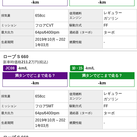
-km
-km
レギュラー
使用燃料
658cc
排気量
エンジン
ガソリン
フロアCVT
FF
ミッション
駆動方式
64ps/6400rpm
ターボ
最大出力
過給器（ターボ）
2019年10月～202
-
生産期間
燃費性能
1年03月
ローブ S 660
新車時価格
211.2
万円(税込)
JC08
-km/L
10・15
-km/L
満タンでどこまで走る？
満タンでどこまで走る？
-km
-km
レギュラー
使用燃料
658cc
排気量
エンジン
ガソリン
フロア5MT
FF
ミッション
駆動方式
64ps/6400rpm
ターボ
最大出力
過給器（ターボ）
2019年10月～202
-
生産期間
燃費性能
1年03月