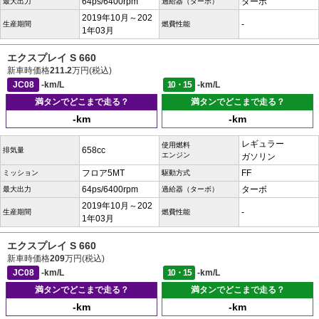
64ps/6400rpm
ターボ
最大出力
過給器（ターボ）
2019年10月～202
-
生産期間
燃費性能
1年03月
エクスプレイ S 660
新車時価格
211.2
万円(税込)
JC08
-km/L
10・15
-km/L
満タンでどこまで走る？
満タンでどこまで走る？
-km
-km
レギュラー
使用燃料
658cc
排気量
エンジン
ガソリン
フロア5MT
FF
ミッション
駆動方式
64ps/6400rpm
ターボ
最大出力
過給器（ターボ）
2019年10月～202
-
生産期間
燃費性能
1年03月
エクスプレイ S 660
新車時価格
209
万円(税込)
JC08
-km/L
10・15
-km/L
満タンでどこまで走る？
満タンでどこまで走る？
-km
-km