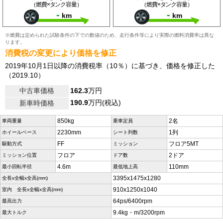
（燃費×タンク容量）
（燃費×タンク容量）
-
-
km
km
※燃費は定められた試験条件の下での数値のため、走行条件等により実際の燃料消費率は異な
ります。
消費税の変更により価格を修正
2019年10月1日以降の消費税率（10％）に基づき、価格を修正した
（2019.10）
中古車価格
162.3
万円
190.9
万円(税込)
新車時価格
850kg
2名
車両重量
乗車定員
2230mm
1列
ホイールベース
シート列数
FF
フロア5MT
駆動方式
ミッション
フロア
2ドア
ミッション位置
ドア数
4.6m
110mm
最小回転半径
最低地上高
3395x1475x1280
全長x全幅x全高(mm)
910x1250x1040
室内 全長x全幅x全高(mm)
64ps/6400rpm
最高出力
9.4kg・m/3200rpm
最大トルク