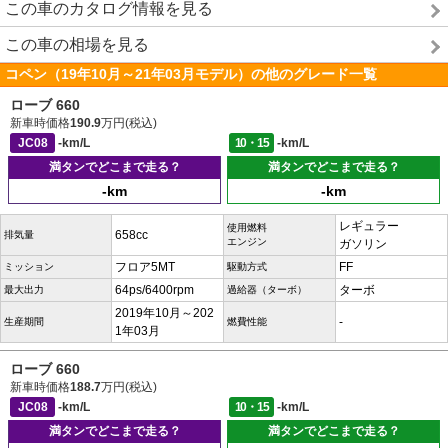
この車のカタログ情報を見る
この車の相場を見る
コペン（19年10月～21年03月モデル）の他のグレード一覧
ローブ 660
新車時価格
190.9
万円(税込)
JC08
-km/L
10・15
-km/L
満タンでどこまで走る？
満タンでどこまで走る？
-km
-km
レギュラー
使用燃料
658cc
排気量
エンジン
ガソリン
フロア5MT
FF
ミッション
駆動方式
64ps/6400rpm
ターボ
最大出力
過給器（ターボ）
2019年10月～202
-
生産期間
燃費性能
1年03月
ローブ 660
新車時価格
188.7
万円(税込)
JC08
-km/L
10・15
-km/L
満タンでどこまで走る？
満タンでどこまで走る？