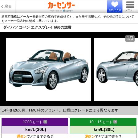
戻る
お気に入り
メニュー
新車時価格はメーカー発表当時の車両本体価格です。また基本情報など、その他の項目について
もメーカー発表時の情報に基いています。
ダイハツ コペン エクスプレイ 660の燃費
1/3
14年(H26)6月、FMC時のフロント。仕様はグレードにより異なります
JC08モード
10・15モード
-km/L(30L)
-km/L(30L)
満タン
でどこまで走る？
満タン
でどこまで走る？