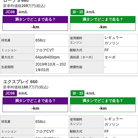
ローブ S 660
新車時価格
209
万円(税込)
JC08
-km/L
10・15
-km/L
満タンでどこまで走る？
満タンでどこまで走る？
-km
-km
レギュラー
使用燃料
658cc
排気量
エンジン
ガソリン
フロアCVT
FF
ミッション
駆動方式
64ps/6400rpm
ターボ
最大出力
過給器（ターボ）
2019年10月～202
-
生産期間
燃費性能
1年03月
エクスプレイ 660
新車時価格
188.7
万円(税込)
JC08
-km/L
10・15
-km/L
満タンでどこまで走る？
満タンでどこまで走る？
-km
-km
レギュラー
使用燃料
658cc
排気量
エンジン
ガソリン
フロアCVT
FF
ミッション
駆動方式