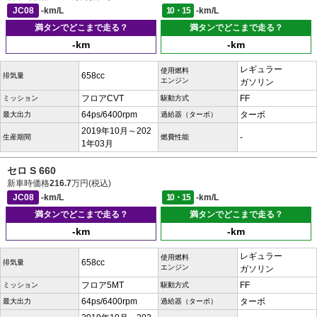
JC08
-km/L
10・15
-km/L
満タンでどこまで走る？
満タンでどこまで走る？
-km
-km
レギュラー
使用燃料
658cc
排気量
エンジン
ガソリン
フロアCVT
FF
ミッション
駆動方式
64ps/6400rpm
ターボ
最大出力
過給器（ターボ）
2019年10月～202
-
生産期間
燃費性能
1年03月
セロ S 660
新車時価格
216.7
万円(税込)
JC08
-km/L
10・15
-km/L
満タンでどこまで走る？
満タンでどこまで走る？
-km
-km
レギュラー
使用燃料
658cc
排気量
エンジン
ガソリン
フロア5MT
FF
ミッション
駆動方式
64ps/6400rpm
ターボ
最大出力
過給器（ターボ）