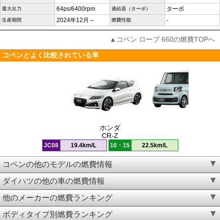
64ps/6400rpm
ターボ
最大出力
過給器（ターボ）
2024年12月～
-
生産期間
燃費性能
▲コペン ローブ 660の燃費TOPへ
コペンとよく比較されている車
ホンダ
CR-Z
JC08
19.4km/L
10・15
22.5km/L
コペンの他のモデルの燃費情報
ダイハツの他の車の燃費情報
他のメーカーの燃費ランキング
ボディタイプ別燃費ランキング