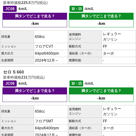
新車時価格
225.5
万円(税込)
JC08
-km/L
10・15
-km/L
満タンでどこまで走る？
満タンでどこまで走る？
-km
-km
レギュラー
使用燃料
658cc
排気量
エンジン
ガソリン
フロアCVT
FF
ミッション
駆動方式
64ps/6400rpm
ターボ
最大出力
過給器（ターボ）
2024年12月～
-
生産期間
燃費性能
セロ S 660
新車時価格
231
万円(税込)
JC08
-km/L
10・15
-km/L
満タンでどこまで走る？
満タンでどこまで走る？
-km
-km
レギュラー
使用燃料
658cc
排気量
エンジン
ガソリン
フロア5MT
FF
ミッション
駆動方式
64ps/6400rpm
ターボ
最大出力
過給器（ターボ）
2024年12月～
-
生産期間
燃費性能