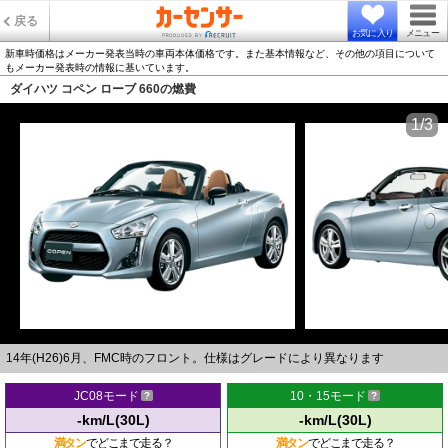
戻る
お気に入り
メニュー
新車時価格はメーカー発表当時の車両本体価格です。また基本情報など、その他の項目について
もメーカー発表時の情報に基いています。
ダイハツ コペン ローブ 660の燃費
1/3
14年(H26)6月、FMC時のフロント。仕様はグレードにより異なります
JC08モード
10・15モード
-km/L(30L)
-km/L(30L)
満タン
でどこまで走る？
満タン
でどこまで走る？