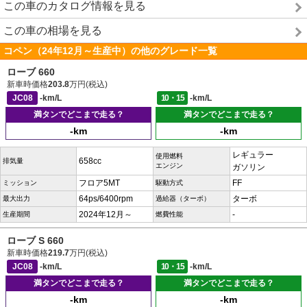
この車のカタログ情報を見る
この車の相場を見る
コペン（24年12月～生産中）の他のグレード一覧
ローブ 660
新車時価格
203.8
万円(税込)
JC08
-km/L
10・15
-km/L
満タンでどこまで走る？
満タンでどこまで走る？
-km
-km
レギュラー
使用燃料
658cc
排気量
エンジン
ガソリン
フロア5MT
FF
ミッション
駆動方式
64ps/6400rpm
ターボ
最大出力
過給器（ターボ）
2024年12月～
-
生産期間
燃費性能
ローブ S 660
新車時価格
219.7
万円(税込)
JC08
-km/L
10・15
-km/L
満タンでどこまで走る？
満タンでどこまで走る？
-km
-km