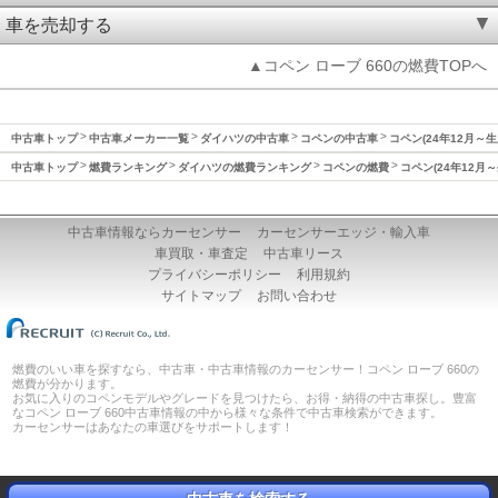
車を売却する
▲コペン ローブ 660の燃費TOPへ
中古車トップ
中古車メーカー一覧
ダイハツの中古車
コペンの中古車
コペン(24年12月～
中古車トップ
燃費ランキング
ダイハツの燃費ランキング
コペンの燃費
コペン(24年12月
中古車情報ならカーセンサー
カーセンサーエッジ・輸入車
車買取・車査定
中古車リース
プライバシーポリシー
利用規約
サイトマップ
お問い合わせ
燃費のいい車を探すなら、中古車・中古車情報のカーセンサー！コペン ローブ 660の
燃費が分かります。
お気に入りのコペンモデルやグレードを見つけたら、お得・納得の中古車探し。豊富
なコペン ローブ 660中古車情報の中から様々な条件で中古車検索ができます。
カーセンサーはあなたの車選びをサポートします！