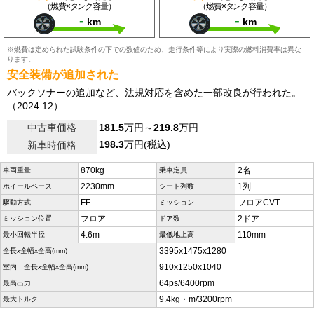
（燃費×タンク容量）
（燃費×タンク容量）
-
-
km
km
※燃費は定められた試験条件の下での数値のため、走行条件等により実際の燃料消費率は異な
ります。
安全装備が追加された
バックソナーの追加など、法規対応を含めた一部改良が行われた。
（2024.12）
中古車価格
181.5
万円～
219.8
万円
198.3
万円(税込)
新車時価格
870kg
2名
車両重量
乗車定員
2230mm
1列
ホイールベース
シート列数
FF
フロアCVT
駆動方式
ミッション
フロア
2ドア
ミッション位置
ドア数
4.6m
110mm
最小回転半径
最低地上高
3395x1475x1280
全長x全幅x全高(mm)
910x1250x1040
室内 全長x全幅x全高(mm)
64ps/6400rpm
最高出力
9.4kg・m/3200rpm
最大トルク