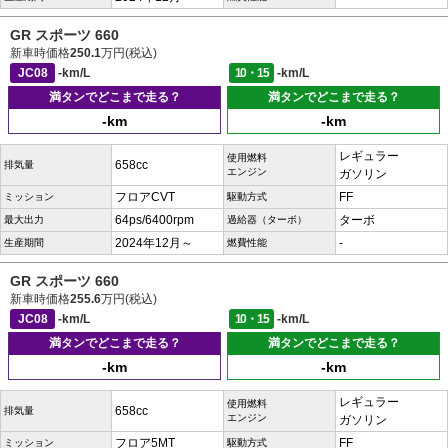
GR スポーツ 660
新車時価格
250.1
万円(税込)
JC08
-km/L
10・15
-km/L
満タンでどこまで走る？
満タンでどこまで走る？
-km
-km
レギュラー
使用燃料
658cc
排気量
エンジン
ガソリン
フロアCVT
FF
ミッション
駆動方式
64ps/6400rpm
ターボ
最大出力
過給器（ターボ）
2024年12月～
-
生産期間
燃費性能
GR スポーツ 660
新車時価格
255.6
万円(税込)
JC08
-km/L
10・15
-km/L
満タンでどこまで走る？
満タンでどこまで走る？
-km
-km
レギュラー
使用燃料
658cc
排気量
エンジン
ガソリン
フロア5MT
FF
ミッション
駆動方式