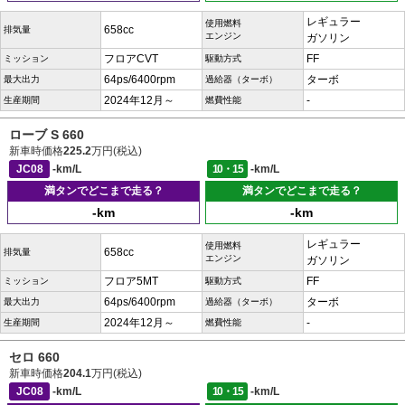
レギュラー
使用燃料
658cc
排気量
エンジン
ガソリン
フロアCVT
FF
ミッション
駆動方式
64ps/6400rpm
ターボ
最大出力
過給器（ターボ）
2024年12月～
-
生産期間
燃費性能
ローブ S 660
新車時価格
225.2
万円(税込)
JC08
-km/L
10・15
-km/L
満タンでどこまで走る？
満タンでどこまで走る？
-km
-km
レギュラー
使用燃料
658cc
排気量
エンジン
ガソリン
フロア5MT
FF
ミッション
駆動方式
64ps/6400rpm
ターボ
最大出力
過給器（ターボ）
2024年12月～
-
生産期間
燃費性能
セロ 660
新車時価格
204.1
万円(税込)
JC08
-km/L
10・15
-km/L