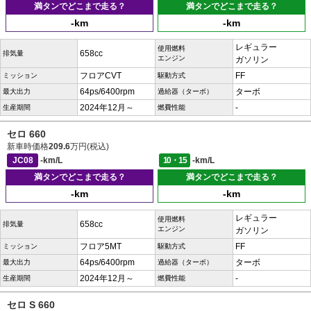
満タンでどこまで走る？
満タンでどこまで走る？
-km
-km
レギュラー
使用燃料
658cc
排気量
エンジン
ガソリン
フロアCVT
FF
ミッション
駆動方式
64ps/6400rpm
ターボ
最大出力
過給器（ターボ）
2024年12月～
-
生産期間
燃費性能
セロ 660
新車時価格
209.6
万円(税込)
JC08
-km/L
10・15
-km/L
満タンでどこまで走る？
満タンでどこまで走る？
-km
-km
レギュラー
使用燃料
658cc
排気量
エンジン
ガソリン
フロア5MT
FF
ミッション
駆動方式
64ps/6400rpm
ターボ
最大出力
過給器（ターボ）
2024年12月～
-
生産期間
燃費性能
セロ S 660