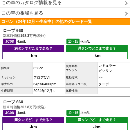
この車のカタログ情報を見る
この車の相場を見る
コペン（24年12月～生産中）の他のグレード一覧
ローブ 660
新車時価格
198.3
万円(税込)
JC08
-km/L
10・15
-km/L
満タンでどこまで走る？
満タンでどこまで走る？
-km
-km
レギュラー
使用燃料
658cc
排気量
エンジン
ガソリン
フロアCVT
FF
ミッション
駆動方式
64ps/6400rpm
ターボ
最大出力
過給器（ターボ）
2024年12月～
-
生産期間
燃費性能
ローブ 660
新車時価格
203.8
万円(税込)
JC08
-km/L
10・15
-km/L
満タンでどこまで走る？
満タンでどこまで走る？
-km
-km