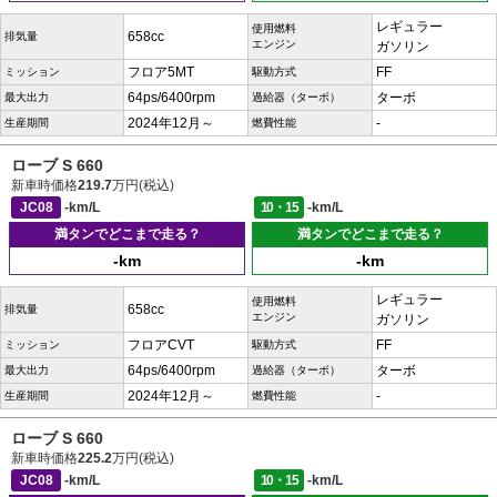
レギュラー
使用燃料
658cc
排気量
エンジン
ガソリン
フロア5MT
FF
ミッション
駆動方式
64ps/6400rpm
ターボ
最大出力
過給器（ターボ）
2024年12月～
-
生産期間
燃費性能
ローブ S 660
新車時価格
219.7
万円(税込)
JC08
-km/L
10・15
-km/L
満タンでどこまで走る？
満タンでどこまで走る？
-km
-km
レギュラー
使用燃料
658cc
排気量
エンジン
ガソリン
フロアCVT
FF
ミッション
駆動方式
64ps/6400rpm
ターボ
最大出力
過給器（ターボ）
2024年12月～
-
生産期間
燃費性能
ローブ S 660
新車時価格
225.2
万円(税込)
JC08
-km/L
10・15
-km/L