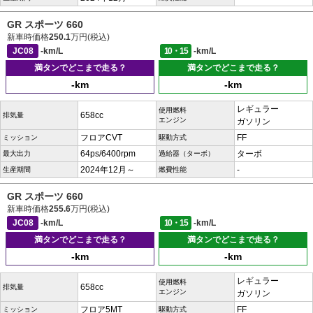
GR スポーツ 660
新車時価格
250.1
万円(税込)
JC08
-km/L
10・15
-km/L
満タンでどこまで走る？
満タンでどこまで走る？
-km
-km
レギュラー
使用燃料
658cc
排気量
エンジン
ガソリン
フロアCVT
FF
ミッション
駆動方式
64ps/6400rpm
ターボ
最大出力
過給器（ターボ）
2024年12月～
-
生産期間
燃費性能
GR スポーツ 660
新車時価格
255.6
万円(税込)
JC08
-km/L
10・15
-km/L
満タンでどこまで走る？
満タンでどこまで走る？
-km
-km
レギュラー
使用燃料
658cc
排気量
エンジン
ガソリン
フロア5MT
FF
ミッション
駆動方式