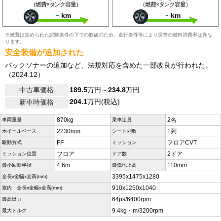
（燃費×タンク容量）
（燃費×タンク容量）
-
-
km
km
※燃費は定められた試験条件の下での数値のため、走行条件等により実際の燃料消費率は異な
ります。
安全装備が追加された
バックソナーの追加など、法規対応を含めた一部改良が行われた。
（2024.12）
中古車価格
189.5
万円～
234.8
万円
204.1
万円(税込)
新車時価格
870kg
2名
車両重量
乗車定員
2230mm
1列
ホイールベース
シート列数
FF
フロアCVT
駆動方式
ミッション
フロア
2ドア
ミッション位置
ドア数
4.6m
110mm
最小回転半径
最低地上高
3395x1475x1280
全長x全幅x全高(mm)
910x1250x1040
室内 全長x全幅x全高(mm)
64ps/6400rpm
最高出力
9.4kg・m/3200rpm
最大トルク