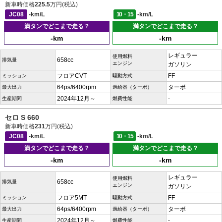
新車時価格
225.5
万円(税込)
JC08
-km/L
10・15
-km/L
満タンでどこまで走る？
満タンでどこまで走る？
-km
-km
レギュラー
使用燃料
658cc
排気量
エンジン
ガソリン
フロアCVT
FF
ミッション
駆動方式
64ps/6400rpm
ターボ
最大出力
過給器（ターボ）
2024年12月～
-
生産期間
燃費性能
セロ S 660
新車時価格
231
万円(税込)
JC08
-km/L
10・15
-km/L
満タンでどこまで走る？
満タンでどこまで走る？
-km
-km
レギュラー
使用燃料
658cc
排気量
エンジン
ガソリン
フロア5MT
FF
ミッション
駆動方式
64ps/6400rpm
ターボ
最大出力
過給器（ターボ）
2024年12月～
-
生産期間
燃費性能