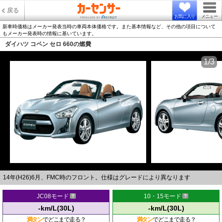
戻る
お気に入り
メニュー
新車時価格はメーカー発表当時の車両本体価格です。また基本情報など、その他の項目について
もメーカー発表時の情報に基いています。
ダイハツ コペン セロ 660の燃費
1/3
14年(H26)6月、FMC時のフロント。仕様はグレードにより異なります
JC08モード
10・15モード
-km/L(30L)
-km/L(30L)
満タン
でどこまで走る？
満タン
でどこまで走る？