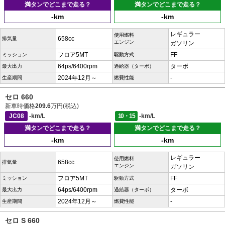
満タンでどこまで走る？
満タンでどこまで走る？
-km
-km
レギュラー
使用燃料
658cc
排気量
エンジン
ガソリン
フロア5MT
FF
ミッション
駆動方式
64ps/6400rpm
ターボ
最大出力
過給器（ターボ）
2024年12月～
-
生産期間
燃費性能
セロ 660
新車時価格
209.6
万円(税込)
JC08
-km/L
10・15
-km/L
満タンでどこまで走る？
満タンでどこまで走る？
-km
-km
レギュラー
使用燃料
658cc
排気量
エンジン
ガソリン
フロア5MT
FF
ミッション
駆動方式
64ps/6400rpm
ターボ
最大出力
過給器（ターボ）
2024年12月～
-
生産期間
燃費性能
セロ S 660