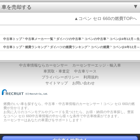
車を売却する
▲コペン セロ 660の燃費TOPへ
中古車トップ
中古車メーカー一覧
ダイハツの中古車
コペンの中古車
コペン(24年12月～
中古車トップ
燃費ランキング
ダイハツの燃費ランキング
コペンの燃費
コペン(24年12月
中古車情報ならカーセンサー
カーセンサーエッジ・輸入車
車買取・車査定
中古車リース
プライバシーポリシー
利用規約
サイトマップ
お問い合わせ
燃費のいい車を探すなら、中古車・中古車情報のカーセンサー！コペン セロ 660の燃
費が分かります。
お気に入りのコペンモデルやグレードを見つけたら、お得・納得の中古車探し。豊富
なコペン セロ 660中古車情報の中から様々な条件で中古車検索ができます。
カーセンサーはあなたの車選びをサポートします！