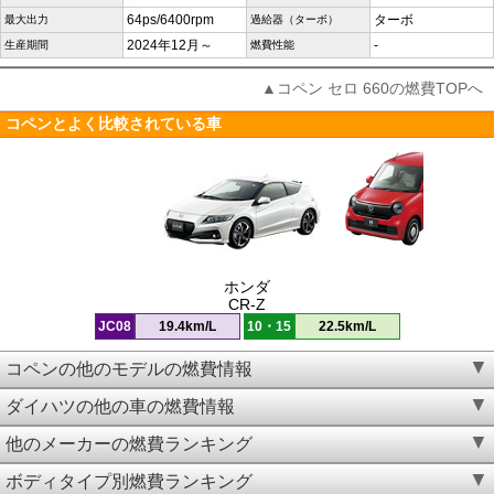
64ps/6400rpm
ターボ
最大出力
過給器（ターボ）
2024年12月～
-
生産期間
燃費性能
▲コペン セロ 660の燃費TOPへ
コペンとよく比較されている車
ホンダ
CR-Z
JC08
19.4km/L
10・15
22.5km/L
コペンの他のモデルの燃費情報
ダイハツの他の車の燃費情報
他のメーカーの燃費ランキング
ボディタイプ別燃費ランキング