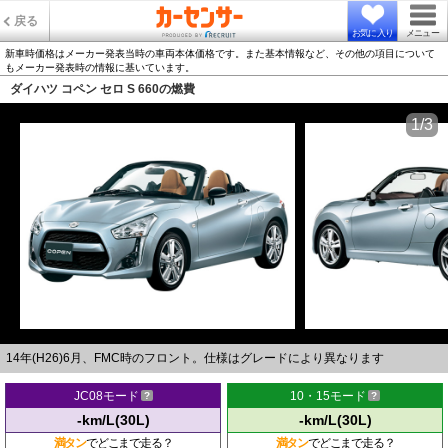
戻る
お気に入り
メニュー
新車時価格はメーカー発表当時の車両本体価格です。また基本情報など、その他の項目について
もメーカー発表時の情報に基いています。
ダイハツ コペン セロ S 660の燃費
1/3
14年(H26)6月、FMC時のフロント。仕様はグレードにより異なります
JC08モード
10・15モード
-km/L(30L)
-km/L(30L)
満タン
でどこまで走る？
満タン
でどこまで走る？