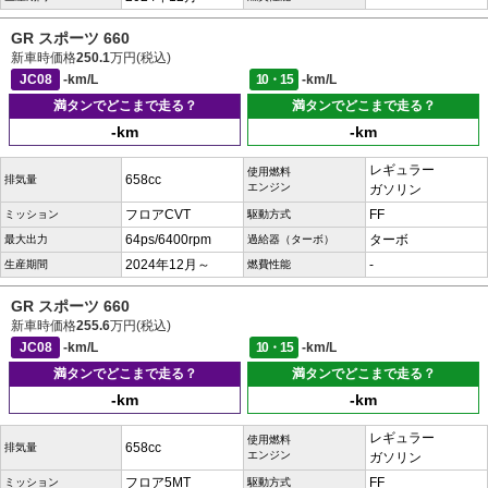
GR スポーツ 660
新車時価格
250.1
万円(税込)
JC08
-km/L
10・15
-km/L
満タンでどこまで走る？
満タンでどこまで走る？
-km
-km
レギュラー
使用燃料
658cc
排気量
エンジン
ガソリン
フロアCVT
FF
ミッション
駆動方式
64ps/6400rpm
ターボ
最大出力
過給器（ターボ）
2024年12月～
-
生産期間
燃費性能
GR スポーツ 660
新車時価格
255.6
万円(税込)
JC08
-km/L
10・15
-km/L
満タンでどこまで走る？
満タンでどこまで走る？
-km
-km
レギュラー
使用燃料
658cc
排気量
エンジン
ガソリン
フロア5MT
FF
ミッション
駆動方式