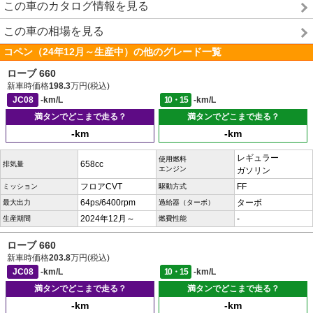
この車のカタログ情報を見る
この車の相場を見る
コペン（24年12月～生産中）の他のグレード一覧
ローブ 660
新車時価格
198.3
万円(税込)
JC08
-km/L
10・15
-km/L
満タンでどこまで走る？
満タンでどこまで走る？
-km
-km
レギュラー
使用燃料
658cc
排気量
エンジン
ガソリン
フロアCVT
FF
ミッション
駆動方式
64ps/6400rpm
ターボ
最大出力
過給器（ターボ）
2024年12月～
-
生産期間
燃費性能
ローブ 660
新車時価格
203.8
万円(税込)
JC08
-km/L
10・15
-km/L
満タンでどこまで走る？
満タンでどこまで走る？
-km
-km