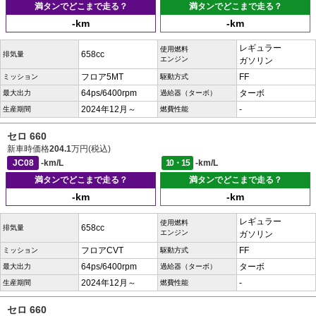
満タンでどこまで走る？
満タンでどこまで走る？
-km
-km
レギュラー
使用燃料
658cc
排気量
エンジン
ガソリン
フロア5MT
FF
ミッション
駆動方式
64ps/6400rpm
ターボ
最大出力
過給器（ターボ）
2024年12月～
-
生産期間
燃費性能
セロ 660
新車時価格
204.1
万円(税込)
JC08
-km/L
10・15
-km/L
満タンでどこまで走る？
満タンでどこまで走る？
-km
-km
レギュラー
使用燃料
658cc
排気量
エンジン
ガソリン
フロアCVT
FF
ミッション
駆動方式
64ps/6400rpm
ターボ
最大出力
過給器（ターボ）
2024年12月～
-
生産期間
燃費性能
セロ 660