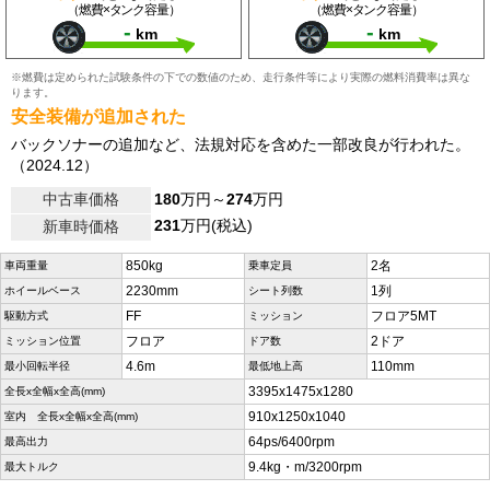
（燃費×タンク容量）
（燃費×タンク容量）
-
-
km
km
※燃費は定められた試験条件の下での数値のため、走行条件等により実際の燃料消費率は異な
ります。
安全装備が追加された
バックソナーの追加など、法規対応を含めた一部改良が行われた。
（2024.12）
中古車価格
180
万円～
274
万円
231
万円(税込)
新車時価格
850kg
2名
車両重量
乗車定員
2230mm
1列
ホイールベース
シート列数
FF
フロア5MT
駆動方式
ミッション
フロア
2ドア
ミッション位置
ドア数
4.6m
110mm
最小回転半径
最低地上高
3395x1475x1280
全長x全幅x全高(mm)
910x1250x1040
室内 全長x全幅x全高(mm)
64ps/6400rpm
最高出力
9.4kg・m/3200rpm
最大トルク