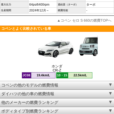
64ps/6400rpm
ターボ
最大出力
過給器（ターボ）
2024年12月～
-
生産期間
燃費性能
▲コペン セロ S 660の燃費TOPへ
コペンとよく比較されている車
ホンダ
CR-Z
JC08
19.4km/L
10・15
22.5km/L
コペンの他のモデルの燃費情報
ダイハツの他の車の燃費情報
他のメーカーの燃費ランキング
ボディタイプ別燃費ランキング