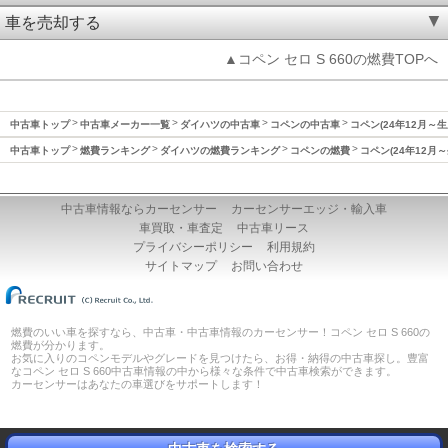
車を売却する
▲コペン セロ S 660の燃費TOPへ
中古車トップ
中古車メーカー一覧
ダイハツの中古車
コペンの中古車
コペン(24年12月～
中古車トップ
燃費ランキング
ダイハツの燃費ランキング
コペンの燃費
コペン(24年12月
中古車情報ならカーセンサー
カーセンサーエッジ・輸入車
車買取・車査定
中古車リース
プライバシーポリシー
利用規約
サイトマップ
お問い合わせ
燃費のいい車を探すなら、中古車・中古車情報のカーセンサー！コペン セロ S 660の
燃費が分かります。
お気に入りのコペンモデルやグレードを見つけたら、お得・納得の中古車探し。豊富
なコペン セロ S 660中古車情報の中から様々な条件で中古車検索ができます。
カーセンサーはあなたの車選びをサポートします！