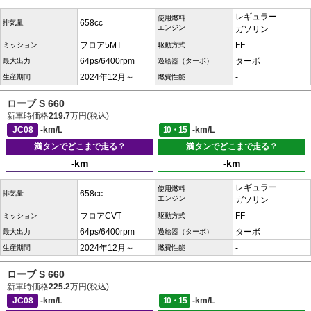
レギュラー
使用燃料
658cc
排気量
エンジン
ガソリン
フロア5MT
FF
ミッション
駆動方式
64ps/6400rpm
ターボ
最大出力
過給器（ターボ）
2024年12月～
-
生産期間
燃費性能
ローブ S 660
新車時価格
219.7
万円(税込)
JC08
-km/L
10・15
-km/L
満タンでどこまで走る？
満タンでどこまで走る？
-km
-km
レギュラー
使用燃料
658cc
排気量
エンジン
ガソリン
フロアCVT
FF
ミッション
駆動方式
64ps/6400rpm
ターボ
最大出力
過給器（ターボ）
2024年12月～
-
生産期間
燃費性能
ローブ S 660
新車時価格
225.2
万円(税込)
JC08
-km/L
10・15
-km/L