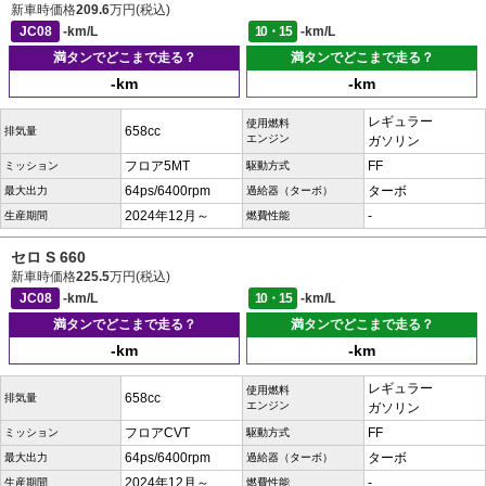
新車時価格
209.6
万円(税込)
JC08
-km/L
10・15
-km/L
満タンでどこまで走る？
満タンでどこまで走る？
-km
-km
レギュラー
使用燃料
658cc
排気量
エンジン
ガソリン
フロア5MT
FF
ミッション
駆動方式
64ps/6400rpm
ターボ
最大出力
過給器（ターボ）
2024年12月～
-
生産期間
燃費性能
セロ S 660
新車時価格
225.5
万円(税込)
JC08
-km/L
10・15
-km/L
満タンでどこまで走る？
満タンでどこまで走る？
-km
-km
レギュラー
使用燃料
658cc
排気量
エンジン
ガソリン
フロアCVT
FF
ミッション
駆動方式
64ps/6400rpm
ターボ
最大出力
過給器（ターボ）
2024年12月～
-
生産期間
燃費性能