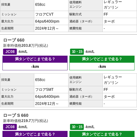
レギュラー
使用燃料
658cc
排気量
エンジン
ガソリン
フロアCVT
FF
ミッション
駆動方式
64ps/6400rpm
ターボ
最大出力
過給器（ターボ）
2024年12月～
-
生産期間
燃費性能
ローブ 660
新車時価格
203.8
万円(税込)
JC08
-km/L
10・15
-km/L
満タンでどこまで走る？
満タンでどこまで走る？
-km
-km
レギュラー
使用燃料
658cc
排気量
エンジン
ガソリン
フロア5MT
FF
ミッション
駆動方式
64ps/6400rpm
ターボ
最大出力
過給器（ターボ）
2024年12月～
-
生産期間
燃費性能
ローブ S 660
新車時価格
219.7
万円(税込)
JC08
-km/L
10・15
-km/L
満タンでどこまで走る？
満タンでどこまで走る？