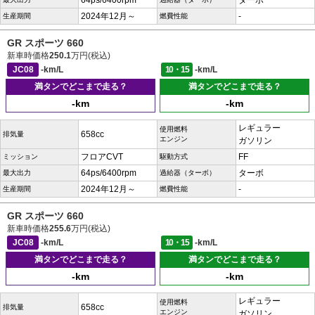
64ps/6400rpm
ターボ
2024年12月～
-
生産期間
燃費性能
GR スポーツ 660
新車時価格
250.1
万円(税込)
JC08
-km/L
10・15
-km/L
満タンでどこまで走る？
満タンでどこまで走る？
-km
-km
レギュラー
使用燃料
658cc
排気量
エンジン
ガソリン
フロアCVT
FF
ミッション
駆動方式
64ps/6400rpm
ターボ
最大出力
過給器（ターボ）
2024年12月～
-
生産期間
燃費性能
GR スポーツ 660
新車時価格
255.6
万円(税込)
JC08
-km/L
10・15
-km/L
満タンでどこまで走る？
満タンでどこまで走る？
-km
-km
レギュラー
使用燃料
658cc
排気量
エンジン
ガソリン