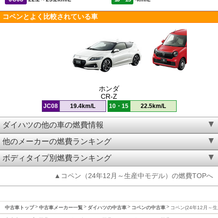
コペンとよく比較されている車
ホンダ
CR-Z
JC08
19.4km/L
10・15
22.5km/L
ダイハツの他の車の燃費情報
他のメーカーの燃費ランキング
ボディタイプ別燃費ランキング
▲コペン（24年12月～生産中モデル）の燃費TOPへ
中古車トップ
中古車メーカー一覧
ダイハツの中古車
コペンの中古車
コペン(24年12月～