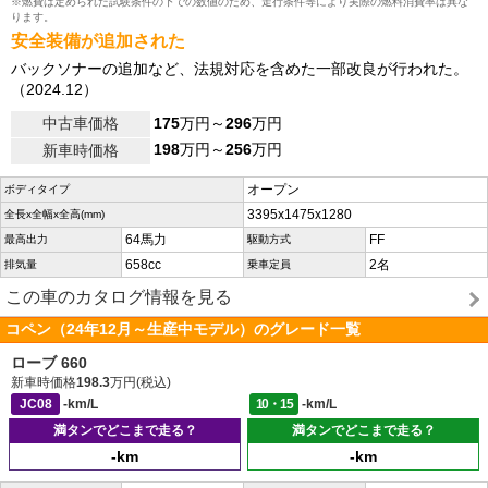
※燃費は定められた試験条件の下での数値のため、走行条件等により実際の燃料消費率は異な
ります。
安全装備が追加された
バックソナーの追加など、法規対応を含めた一部改良が行われた。
（2024.12）
中古車価格
175
万円～
296
万円
198
万円～
256
万円
新車時価格
オープン
ボディタイプ
3395x1475x1280
全長x全幅x全高(mm)
64馬力
FF
最高出力
駆動方式
658cc
2名
排気量
乗車定員
この車のカタログ情報を見る
コペン（24年12月～生産中モデル）のグレード一覧
ローブ 660
新車時価格
198.3
万円(税込)
JC08
-km/L
10・15
-km/L
満タンでどこまで走る？
満タンでどこまで走る？
-km
-km