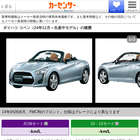
戻る
お気に入り
メニュー
新車時価格はメーカー発表当時の車両本体価格です。また基本情報など、その他の項目について
もメーカー発表時の情報に基いています。
ダイハツ コペン（24年12月～生産中モデル）の燃費
1/3
14年(H26)6月、FMC時のフロント。仕様はグレードにより異なります
JC08モード
10・15モード
-km/L
-km/L