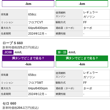
-km
-km
レギュラー
使用燃料
658cc
排気量
エンジン
ガソリン
フロアCVT
FF
ミッション
駆動方式
64ps/6400rpm
ターボ
最大出力
過給器（ターボ）
2024年12月～
-
生産期間
燃費性能
ローブ S 660
新車時価格
225.2
万円(税込)
JC08
-km/L
10・15
-km/L
満タンでどこまで走る？
満タンでどこまで走る？
-km
-km
レギュラー
使用燃料
658cc
排気量
エンジン
ガソリン
フロア5MT
FF
ミッション
駆動方式
64ps/6400rpm
ターボ
最大出力
過給器（ターボ）
2024年12月～
-
生産期間
燃費性能
セロ 660
新車時価格
204.1
万円(税込)