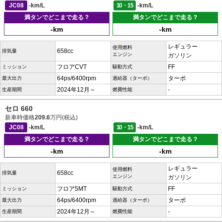
JC08
-km/L
10・15
-km/L
満タンでどこまで走る？
満タンでどこまで走る？
-km
-km
レギュラー
使用燃料
658cc
排気量
エンジン
ガソリン
フロアCVT
FF
ミッション
駆動方式
64ps/6400rpm
ターボ
最大出力
過給器（ターボ）
2024年12月～
-
生産期間
燃費性能
セロ 660
新車時価格
209.6
万円(税込)
JC08
-km/L
10・15
-km/L
満タンでどこまで走る？
満タンでどこまで走る？
-km
-km
レギュラー
使用燃料
658cc
排気量
エンジン
ガソリン
フロア5MT
FF
ミッション
駆動方式
64ps/6400rpm
ターボ
最大出力
過給器（ターボ）
2024年12月～
-
生産期間
燃費性能