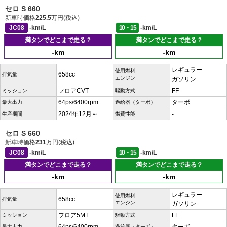
セロ S 660
新車時価格
225.5
万円(税込)
JC08
-km/L
10・15
-km/L
満タンでどこまで走る？
満タンでどこまで走る？
-km
-km
レギュラー
使用燃料
658cc
排気量
エンジン
ガソリン
フロアCVT
FF
ミッション
駆動方式
64ps/6400rpm
ターボ
最大出力
過給器（ターボ）
2024年12月～
-
生産期間
燃費性能
セロ S 660
新車時価格
231
万円(税込)
JC08
-km/L
10・15
-km/L
満タンでどこまで走る？
満タンでどこまで走る？
-km
-km
レギュラー
使用燃料
658cc
排気量
エンジン
ガソリン
フロア5MT
FF
ミッション
駆動方式
最大出力
過給器（ターボ）