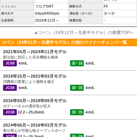
フロア5MT
FF
ミッション
駆動方式
64ps/6400rpm
ターボ
最大出力
過給器（ターボ）
2024年12月～
-
生産期間
燃費性能
▲コペン（24年12月～生産中モデル）の燃費TOPへ
コペン（24年12月～生産中モデル）の他のマイナーチェンジ一覧
2021年04月～2024年11月モデル
新法規に対応した安全機能を確保
JC08
-km/L
10・15
-km/L
2019年10月～2021年03月モデル
消費税の変更により価格を修正
JC08
-km/L
10・15
-km/L
2016年04月～2019年09月モデル
ボディパネルの選択肢が拡大
JC08
22.2～25.2km/L
10・15
-km/L
2014年06月～2016年03月モデル
着せ替えが可能な軽オープンスポーツ
JC08
22.2～25.2km/L
10・15
-km/L