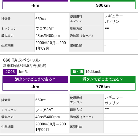
-km
900km
レギュラー
使用燃料
659cc
排気量
エンジン
ガソリン
フロア5MT
FF
ミッション
駆動方式
48ps/6400rpm
-
最大出力
過給器（ターボ）
2000年10月～200
-
生産期間
燃費性能
1年09月
660 TA スペシャル
新車時価格
64.5
万円(税抜)
JC08
-km/L
10・15
19.4km/L
満タンでどこまで走る？
満タンでどこまで走る？
-km
776km
レギュラー
使用燃料
659cc
排気量
エンジン
ガソリン
フロア3AT
FF
ミッション
駆動方式
48ps/6400rpm
-
最大出力
過給器（ターボ）
2000年10月～200
-
生産期間
燃費性能
1年09月