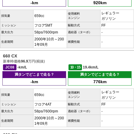
-km
920km
レギュラー
使用燃料
659cc
排気量
エンジン
ガソリン
フロア5MT
FF
ミッション
駆動方式
58ps/7600rpm
-
最大出力
過給器（ターボ）
2000年10月～200
-
生産期間
燃費性能
1年09月
660 CX
新車時価格
96.9
万円(税抜)
JC08
-km/L
10・15
19.4km/L
満タンでどこまで走る？
満タンでどこまで走る？
-km
776km
レギュラー
使用燃料
659cc
排気量
エンジン
ガソリン
フロア4AT
FF
ミッション
駆動方式
58ps/7600rpm
-
最大出力
過給器（ターボ）
2000年10月～200
-
生産期間
燃費性能
1年09月