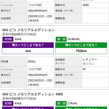
フロア3AT
4WD
ミッション
駆動方式
48ps/6400rpm
-
最大出力
過給器（ターボ）
2000年10月～200
-
生産期間
燃費性能
1年09月
660 ピコ メモリアルエディション
新車時価格
85.5
万円(税抜)
JC08
-km/L
10・15
18.8km/L
満タンでどこまで走る？
満タンでどこまで走る？
-km
752km
レギュラー
使用燃料
659cc
排気量
エンジン
ガソリン
フロア3AT
FF
ミッション
駆動方式
48ps/6400rpm
-
最大出力
過給器（ターボ）
2001年05月～200
-
生産期間
燃費性能
1年09月
660 ピコ メモリアルエディション 4WD
新車時価格
98.5
万円(税抜)
JC08
-km/L
10・15
17km/L