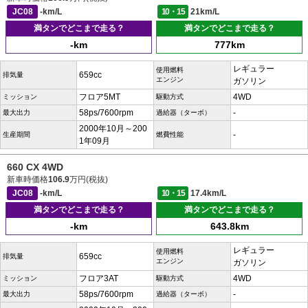
JC08
-km/L
10・15
21km/L
満タンでどこまで走る？
満タンでどこまで走る？
-km
777km
レギュラー
使用燃料
659cc
排気量
エンジン
ガソリン
フロア5MT
4WD
ミッション
駆動方式
58ps/7600rpm
-
最大出力
過給器（ターボ）
2000年10月～200
-
生産期間
燃費性能
1年09月
660 CX 4WD
新車時価格
106.9
万円(税抜)
JC08
-km/L
10・15
17.4km/L
満タンでどこまで走る？
満タンでどこまで走る？
-km
643.8km
レギュラー
使用燃料
659cc
排気量
エンジン
ガソリン
フロア3AT
4WD
ミッション
駆動方式
58ps/7600rpm
-
最大出力
過給器（ターボ）