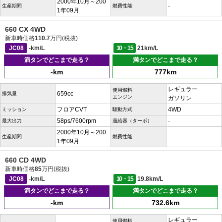
2000年10月～200
-
生産期間
燃費性能
1年09月
660 CX 4WD
新車時価格
110.7
万円(税抜)
JC08
-km/L
10・15
21km/L
満タンでどこまで走る？
満タンでどこまで走る？
-km
777km
レギュラー
使用燃料
659cc
排気量
エンジン
ガソリン
フロアCVT
4WD
ミッション
駆動方式
58ps/7600rpm
-
最大出力
過給器（ターボ）
2000年10月～200
-
生産期間
燃費性能
1年09月
660 CD 4WD
新車時価格
85
万円(税抜)
JC08
-km/L
10・15
19.8km/L
満タンでどこまで走る？
満タンでどこまで走る？
-km
732.6km
レギュラー
使用燃料