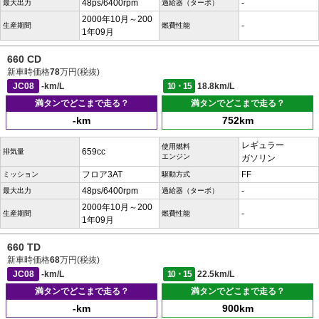
48ps/6400rpm
-
最大出力
過給器（ターボ）
2000年10月～200
-
生産期間
燃費性能
1年09月
660 CD
新車時価格
78
万円(税抜)
JC08
-km/L
10・15
18.8km/L
満タンでどこまで走る？
満タンでどこまで走る？
-km
752km
レギュラー
使用燃料
659cc
排気量
エンジン
ガソリン
フロア3AT
FF
ミッション
駆動方式
48ps/6400rpm
-
最大出力
過給器（ターボ）
2000年10月～200
-
生産期間
燃費性能
1年09月
660 TD
新車時価格
68
万円(税抜)
JC08
-km/L
10・15
22.5km/L
満タンでどこまで走る？
満タンでどこまで走る？
-km
900km