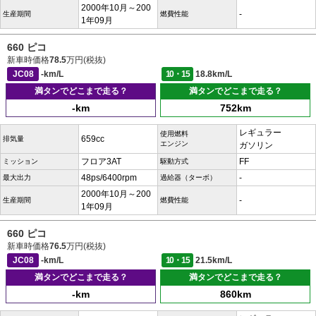
2000年10月～200
-
生産期間
燃費性能
1年09月
660 ピコ
新車時価格
78.5
万円(税抜)
JC08
-km/L
10・15
18.8km/L
満タンでどこまで走る？
満タンでどこまで走る？
-km
752km
レギュラー
使用燃料
659cc
排気量
エンジン
ガソリン
フロア3AT
FF
ミッション
駆動方式
48ps/6400rpm
-
最大出力
過給器（ターボ）
2000年10月～200
-
生産期間
燃費性能
1年09月
660 ピコ
新車時価格
76.5
万円(税抜)
JC08
-km/L
10・15
21.5km/L
満タンでどこまで走る？
満タンでどこまで走る？
-km
860km