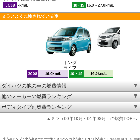
JC08
-km/L
10・15
16.0～27.0km/L
ミラとよく比較されている車
ホンダ
ライフ
JC08
16.0km/L
10・15
16.0km/L
ダイハツの他の車の燃費情報
他のメーカーの燃費ランキング
ボディタイプ別燃費ランキング
▲ミラ（00年10月～01年09月）の燃費TOPへ
中古車トップ
中古車メーカー一覧
ダイハツの中古車
ミラの中古車
ミラ(00年10月～01年0