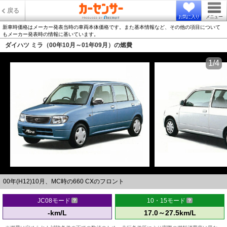
戻る
お気に入り
メニュー
新車時価格はメーカー発表当時の車両本体価格です。また基本情報など、その他の項目について
もメーカー発表時の情報に基いています。
ダイハツ ミラ（00年10月～01年09月）の燃費
1/4
00年(H12)10月、MC時の660 CXのフロント
JC08モード
10・15モード
-km/L
17.0～27.5km/L