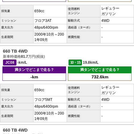
レギュラー
使用燃料
659cc
排気量
エンジン
ガソリン
フロア3AT
4WD
ミッション
駆動方式
48ps/6400rpm
-
最大出力
過給器（ターボ）
2000年10月～200
-
生産期間
燃費性能
1年09月
660 TB 4WD
新車時価格
81.7
万円(税抜)
JC08
-km/L
10・15
19.8km/L
満タンでどこまで走る？
満タンでどこまで走る？
-km
732.6km
レギュラー
使用燃料
659cc
排気量
エンジン
ガソリン
フロア5MT
4WD
ミッション
駆動方式
48ps/6400rpm
-
最大出力
過給器（ターボ）
2000年10月～200
-
生産期間
燃費性能
1年09月
660 TB 4WD