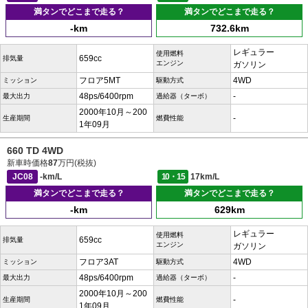
満タンでどこまで走る？
満タンでどこまで走る？
-km
732.6km
レギュラー
使用燃料
659cc
排気量
エンジン
ガソリン
フロア5MT
4WD
ミッション
駆動方式
48ps/6400rpm
-
最大出力
過給器（ターボ）
2000年10月～200
-
生産期間
燃費性能
1年09月
660 TD 4WD
新車時価格
87
万円(税抜)
JC08
-km/L
10・15
17km/L
満タンでどこまで走る？
満タンでどこまで走る？
-km
629km
レギュラー
使用燃料
659cc
排気量
エンジン
ガソリン
フロア3AT
4WD
ミッション
駆動方式
48ps/6400rpm
-
最大出力
過給器（ターボ）
2000年10月～200
-
生産期間
燃費性能
1年09月