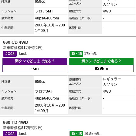
659cc
排気量
エンジン
ガソリン
フロア5MT
4WD
ミッション
駆動方式
48ps/6400rpm
-
最大出力
過給器（ターボ）
2000年10月～200
-
生産期間
燃費性能
1年09月
660 CD 4WD
新車時価格
91
万円(税抜)
JC08
-km/L
10・15
17km/L
満タンでどこまで走る？
満タンでどこまで走る？
-km
629km
レギュラー
使用燃料
659cc
排気量
エンジン
ガソリン
フロア3AT
4WD
ミッション
駆動方式
48ps/6400rpm
-
最大出力
過給器（ターボ）
2000年10月～200
-
生産期間
燃費性能
1年09月
660 TD 4WD
新車時価格
81
万円(税抜)
JC08
-km/L
10・15
19.8km/L