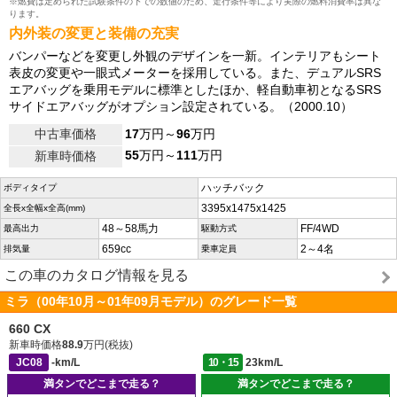
※燃費は定められた試験条件の下での数値のため、走行条件等により実際の燃料消費率は異な
ります。
内外装の変更と装備の充実
バンパーなどを変更し外観のデザインを一新。インテリアもシート
表皮の変更や一眼式メーターを採用している。また、デュアルSRS
エアバッグを乗用モデルに標準としたほか、軽自動車初となるSRS
サイドエアバッグがオプション設定されている。（2000.10）
中古車価格
17
万円～
96
万円
55
万円～
111
万円
新車時価格
ハッチバック
ボディタイプ
3395x1475x1425
全長x全幅x全高(mm)
48～58馬力
FF/4WD
最高出力
駆動方式
659cc
2～4名
排気量
乗車定員
この車のカタログ情報を見る
ミラ（00年10月～01年09月モデル）のグレード一覧
660 CX
新車時価格
88.9
万円(税抜)
JC08
-km/L
10・15
23km/L
満タンでどこまで走る？
満タンでどこまで走る？