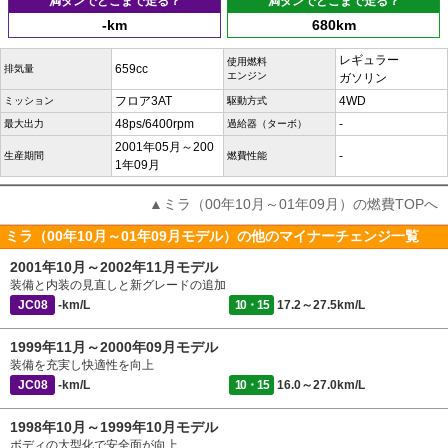
満タンでどこまで走る？
満タンでどこまで走る？
-km
680km
レギュラー
使用燃料
659cc
排気量
エンジン
ガソリン
フロア3AT
4WD
ミッション
駆動方式
48ps/6400rpm
-
最大出力
過給器（ターボ）
2001年05月～200
-
生産期間
燃費性能
1年09月
▲ミラ（00年10月～01年09月）の燃費TOPへ
ミラ（00年10月～01年09月モデル）の他のマイナーチェンジ一覧
2001年10月～2002年11月モデル
装備と内装の見直しと新グレードの追加
JC08
-km/L
10・15
17.2～27.5km/L
1999年11月～2000年09月モデル
装備を充実し快適性を向上
JC08
-km/L
10・15
16.0～27.0km/L
1998年10月～1999年10月モデル
ボディの大型化で安全面が向上