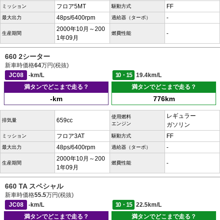
フロア5MT
FF
ミッション
駆動方式
48ps/6400rpm
-
最大出力
過給器（ターボ）
2000年10月～200
-
生産期間
燃費性能
1年09月
660 2シーター
新車時価格
64
万円(税抜)
JC08
-km/L
10・15
19.4km/L
満タンでどこまで走る？
満タンでどこまで走る？
-km
776km
レギュラー
使用燃料
659cc
排気量
エンジン
ガソリン
フロア3AT
FF
ミッション
駆動方式
48ps/6400rpm
-
最大出力
過給器（ターボ）
2000年10月～200
-
生産期間
燃費性能
1年09月
660 TA スペシャル
新車時価格
55.5
万円(税抜)
JC08
-km/L
10・15
22.5km/L
満タンでどこまで走る？
満タンでどこまで走る？