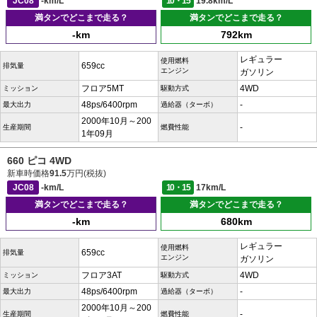
JC08
-km/L
10・15
19.8km/L
満タンでどこまで走る？
満タンでどこまで走る？
-km
792km
レギュラー
使用燃料
659cc
排気量
エンジン
ガソリン
フロア5MT
4WD
ミッション
駆動方式
48ps/6400rpm
-
最大出力
過給器（ターボ）
2000年10月～200
-
生産期間
燃費性能
1年09月
660 ピコ 4WD
新車時価格
91.5
万円(税抜)
JC08
-km/L
10・15
17km/L
満タンでどこまで走る？
満タンでどこまで走る？
-km
680km
レギュラー
使用燃料
659cc
排気量
エンジン
ガソリン
フロア3AT
4WD
ミッション
駆動方式
48ps/6400rpm
-
最大出力
過給器（ターボ）
2000年10月～200
-
生産期間
燃費性能