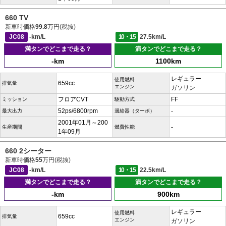
660 TV
新車時価格
99.8
万円(税抜)
JC08
-km/L
10・15
27.5km/L
満タンでどこまで走る？
満タンでどこまで走る？
-km
1100km
レギュラー
使用燃料
659cc
排気量
エンジン
ガソリン
フロアCVT
FF
ミッション
駆動方式
52ps/6800rpm
-
最大出力
過給器（ターボ）
2001年01月～200
-
生産期間
燃費性能
1年09月
660 2シーター
新車時価格
55
万円(税抜)
JC08
-km/L
10・15
22.5km/L
満タンでどこまで走る？
満タンでどこまで走る？
-km
900km
レギュラー
使用燃料
659cc
排気量
エンジン
ガソリン