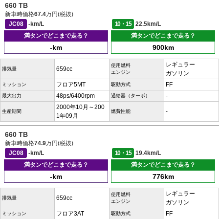
660 TB
新車時価格
67.4
万円(税抜)
JC08
-km/L
10・15
22.5km/L
満タンでどこまで走る？
満タンでどこまで走る？
-km
900km
レギュラー
使用燃料
659cc
排気量
エンジン
ガソリン
フロア5MT
FF
ミッション
駆動方式
48ps/6400rpm
-
最大出力
過給器（ターボ）
2000年10月～200
-
生産期間
燃費性能
1年09月
660 TB
新車時価格
74.9
万円(税抜)
JC08
-km/L
10・15
19.4km/L
満タンでどこまで走る？
満タンでどこまで走る？
-km
776km
レギュラー
使用燃料
659cc
排気量
エンジン
ガソリン
フロア3AT
FF
ミッション
駆動方式