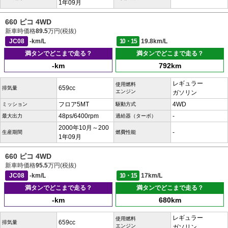
1年09月
660 ピコ 4WD
新車時価格
89.5
万円(税抜)
JC08
-km/L
10・15
19.8km/L
満タンでどこまで走る？
満タンでどこまで走る？
-km
792km
レギュラー
使用燃料
659cc
排気量
エンジン
ガソリン
フロア5MT
4WD
ミッション
駆動方式
48ps/6400rpm
-
最大出力
過給器（ターボ）
2000年10月～200
-
生産期間
燃費性能
1年09月
660 ピコ 4WD
新車時価格
95.5
万円(税抜)
JC08
-km/L
10・15
17km/L
満タンでどこまで走る？
満タンでどこまで走る？
-km
680km
レギュラー
使用燃料
659cc
排気量
エンジン
ガソリン