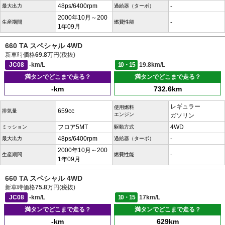
48ps/6400rpm
-
最大出力
過給器（ターボ）
2000年10月～200
-
生産期間
燃費性能
1年09月
660 TA スペシャル 4WD
新車時価格
69.8
万円(税抜)
JC08
-km/L
10・15
19.8km/L
満タンでどこまで走る？
満タンでどこまで走る？
-km
732.6km
レギュラー
使用燃料
659cc
排気量
エンジン
ガソリン
フロア5MT
4WD
ミッション
駆動方式
48ps/6400rpm
-
最大出力
過給器（ターボ）
2000年10月～200
-
生産期間
燃費性能
1年09月
660 TA スペシャル 4WD
新車時価格
75.8
万円(税抜)
JC08
-km/L
10・15
17km/L
満タンでどこまで走る？
満タンでどこまで走る？
-km
629km