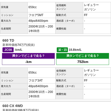
レギュラー
使用燃料
659cc
排気量
エンジン
ガソリン
フロア5MT
FF
ミッション
駆動方式
48ps/6400rpm
-
最大出力
過給器（ターボ）
2000年10月～200
-
生産期間
燃費性能
1年09月
660 TD
新車時価格
74
万円(税抜)
JC08
-km/L
10・15
18.8km/L
満タンでどこまで走る？
満タンでどこまで走る？
-km
752km
レギュラー
使用燃料
659cc
排気量
エンジン
ガソリン
フロア3AT
FF
ミッション
駆動方式
48ps/6400rpm
-
最大出力
過給器（ターボ）
2000年10月～200
-
生産期間
燃費性能
1年09月
660 CX 4WD
新車時価格
100.9
万円(税抜)