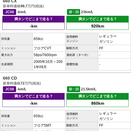
660 CX
新車時価格
98.7
万円(税抜)
JC08
-km/L
10・15
23km/L
満タンでどこまで走る？
満タンでどこまで走る？
-km
920km
レギュラー
使用燃料
659cc
排気量
エンジン
ガソリン
フロアCVT
FF
ミッション
駆動方式
58ps/7600rpm
-
最大出力
過給器（ターボ）
2000年10月～200
-
生産期間
燃費性能
1年09月
660 CD
新車時価格
72
万円(税抜)
JC08
-km/L
10・15
21.5km/L
満タンでどこまで走る？
満タンでどこまで走る？
-km
860km
レギュラー
使用燃料
659cc
排気量
エンジン
ガソリン
フロア5MT
FF
ミッション
駆動方式