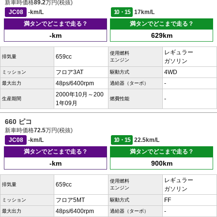
新車時価格
89.2
万円(税抜)
JC08
-km/L
10・15
17km/L
満タンでどこまで走る？
満タンでどこまで走る？
-km
629km
レギュラー
使用燃料
659cc
排気量
エンジン
ガソリン
フロア3AT
4WD
ミッション
駆動方式
48ps/6400rpm
-
最大出力
過給器（ターボ）
2000年10月～200
-
生産期間
燃費性能
1年09月
660 ピコ
新車時価格
72.5
万円(税抜)
JC08
-km/L
10・15
22.5km/L
満タンでどこまで走る？
満タンでどこまで走る？
-km
900km
レギュラー
使用燃料
659cc
排気量
エンジン
ガソリン
フロア5MT
FF
ミッション
駆動方式
48ps/6400rpm
-
最大出力
過給器（ターボ）