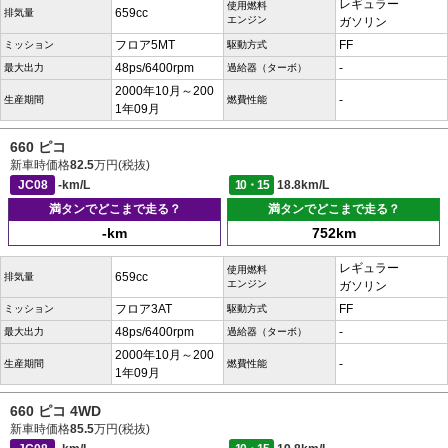
レギュラー
使用燃料
659cc
排気量
エンジン
ガソリン
フロア5MT
FF
ミッション
駆動方式
48ps/6400rpm
-
最大出力
過給器（ターボ）
2000年10月～200
-
生産期間
燃費性能
1年09月
660 ピコ
新車時価格
82.5
万円(税抜)
JC08
-km/L
10・15
18.8km/L
満タンでどこまで走る？
満タンでどこまで走る？
-km
752km
レギュラー
使用燃料
659cc
排気量
エンジン
ガソリン
フロア3AT
FF
ミッション
駆動方式
48ps/6400rpm
-
最大出力
過給器（ターボ）
2000年10月～200
-
生産期間
燃費性能
1年09月
660 ピコ 4WD
新車時価格
85.5
万円(税抜)