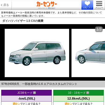
戻る
お気に入り
メニュー
新車時価格はメーカー発表当時の車両本体価格です。また基本情報など、その他の項目について
もメーカー発表時の情報に基いています。
ダイハツ パイザー 1.5 CXの燃費
1/3
97年(H09)9月、一部改良時の1.6 エアロカスタムのフロント
JC08モード
10・15モード
-km/L(50L)
12.8km/L(50L)
満タン
でどこまで走る？
満タン
でどこまで走る？