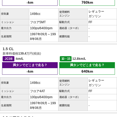
-km
760km
レギュラー
使用燃料
1498cc
排気量
エンジン
ガソリン
フロア5MT
FF
ミッション
駆動方式
100ps/6400rpm
-
最大出力
過給器（ターボ）
1997年09月～199
-
生産期間
燃費性能
8年06月
1.5 CL
新車時価格
139.4
万円(税抜)
JC08
-km/L
10・15
12.8km/L
満タンでどこまで走る？
満タンでどこまで走る？
-km
640km
レギュラー
使用燃料
1498cc
排気量
エンジン
ガソリン
フロア4AT
FF
ミッション
駆動方式
100ps/6400rpm
-
最大出力
過給器（ターボ）
1997年09月～199
-
生産期間
燃費性能
8年06月