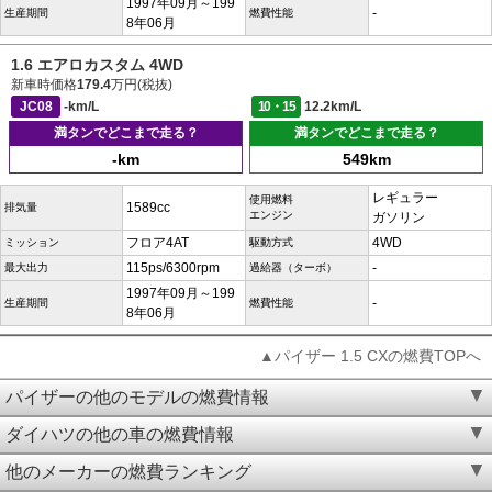
1997年09月～199
-
生産期間
燃費性能
8年06月
1.6 エアロカスタム 4WD
新車時価格
179.4
万円(税抜)
JC08
-km/L
10・15
12.2km/L
満タンでどこまで走る？
満タンでどこまで走る？
-km
549km
レギュラー
使用燃料
1589cc
排気量
エンジン
ガソリン
フロア4AT
4WD
ミッション
駆動方式
115ps/6300rpm
-
最大出力
過給器（ターボ）
1997年09月～199
-
生産期間
燃費性能
8年06月
▲パイザー 1.5 CXの燃費TOPへ
パイザーの他のモデルの燃費情報
ダイハツの他の車の燃費情報
他のメーカーの燃費ランキング