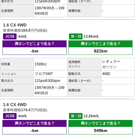
115ps/6300rpm
-
最大出力
過給器（ターボ）
1997年09月～199
-
生産期間
燃費性能
8年06月
1.6 CX 4WD
新車時価格
164.9
万円(税抜)
JC08
-km/L
10・15
13.8km/L
満タンでどこまで走る？
満タンでどこまで走る？
-km
621km
レギュラー
使用燃料
1589cc
排気量
エンジン
ガソリン
フロア5MT
4WD
ミッション
駆動方式
115ps/6300rpm
-
最大出力
過給器（ターボ）
1997年09月～199
-
生産期間
燃費性能
8年06月
1.6 CX 4WD
新車時価格
174.4
万円(税抜)
JC08
-km/L
10・15
12.2km/L
満タンでどこまで走る？
満タンでどこまで走る？
-km
549km