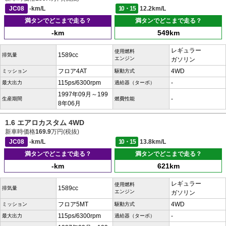
JC08
-km/L
10・15
12.2km/L
満タンでどこまで走る？
満タンでどこまで走る？
-km
549km
レギュラー
使用燃料
1589cc
排気量
エンジン
ガソリン
フロア4AT
4WD
ミッション
駆動方式
115ps/6300rpm
-
最大出力
過給器（ターボ）
1997年09月～199
-
生産期間
燃費性能
8年06月
1.6 エアロカスタム 4WD
新車時価格
169.9
万円(税抜)
JC08
-km/L
10・15
13.8km/L
満タンでどこまで走る？
満タンでどこまで走る？
-km
621km
レギュラー
使用燃料
1589cc
排気量
エンジン
ガソリン
フロア5MT
4WD
ミッション
駆動方式
115ps/6300rpm
-
最大出力
過給器（ターボ）