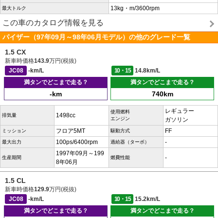
13kg・m/3600rpm
最大トルク
この車のカタログ情報を見る
パイザー（97年09月～98年06月モデル）の他のグレード一覧
1.5 CX
新車時価格
143.9
万円(税抜)
JC08
-km/L
10・15
14.8km/L
満タンでどこまで走る？
満タンでどこまで走る？
-km
740km
レギュラー
使用燃料
1498cc
排気量
エンジン
ガソリン
フロア5MT
FF
ミッション
駆動方式
100ps/6400rpm
-
最大出力
過給器（ターボ）
1997年09月～199
-
生産期間
燃費性能
8年06月
1.5 CL
新車時価格
129.9
万円(税抜)
JC08
-km/L
10・15
15.2km/L
満タンでどこまで走る？
満タンでどこまで走る？