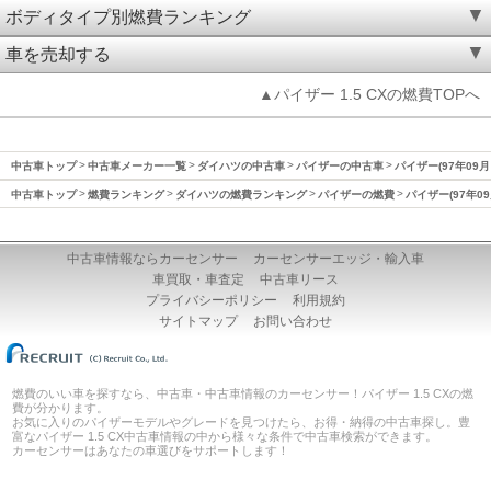
ボディタイプ別燃費ランキング
車を売却する
▲パイザー 1.5 CXの燃費TOPへ
中古車トップ
中古車メーカー一覧
ダイハツの中古車
パイザーの中古車
パイザー(97年09月
中古車トップ
燃費ランキング
ダイハツの燃費ランキング
パイザーの燃費
パイザー(97年0
中古車情報ならカーセンサー
カーセンサーエッジ・輸入車
車買取・車査定
中古車リース
プライバシーポリシー
利用規約
サイトマップ
お問い合わせ
燃費のいい車を探すなら、中古車・中古車情報のカーセンサー！パイザー 1.5 CXの燃
費が分かります。
お気に入りのパイザーモデルやグレードを見つけたら、お得・納得の中古車探し。豊
富なパイザー 1.5 CX中古車情報の中から様々な条件で中古車検索ができます。
カーセンサーはあなたの車選びをサポートします！