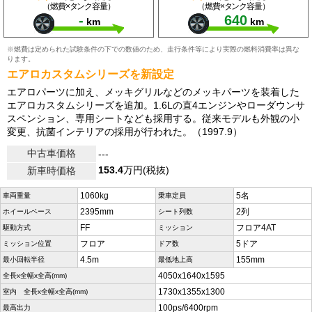
（燃費×タンク容量）
（燃費×タンク容量）
-
640
km
km
※燃費は定められた試験条件の下での数値のため、走行条件等により実際の燃料消費率は異な
ります。
エアロカスタムシリーズを新設定
エアロパーツに加え、メッキグリルなどのメッキパーツを装着した
エアロカスタムシリーズを追加。1.6Lの直4エンジンやローダウンサ
スペンション、専用シートなども採用する。従来モデルも外観の小
変更、抗菌インテリアの採用が行われた。（1997.9）
中古車価格
---
153.4
万円(税抜)
新車時価格
1060kg
5名
車両重量
乗車定員
2395mm
2列
ホイールベース
シート列数
FF
フロア4AT
駆動方式
ミッション
フロア
5ドア
ミッション位置
ドア数
4.5m
155mm
最小回転半径
最低地上高
4050x1640x1595
全長x全幅x全高(mm)
1730x1355x1300
室内 全長x全幅x全高(mm)
100ps/6400rpm
最高出力