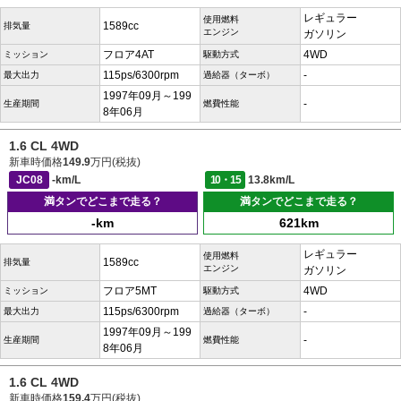
レギュラー
使用燃料
1589cc
排気量
エンジン
ガソリン
フロア4AT
4WD
ミッション
駆動方式
115ps/6300rpm
-
最大出力
過給器（ターボ）
1997年09月～199
-
生産期間
燃費性能
8年06月
1.6 CL 4WD
新車時価格
149.9
万円(税抜)
JC08
-km/L
10・15
13.8km/L
満タンでどこまで走る？
満タンでどこまで走る？
-km
621km
レギュラー
使用燃料
1589cc
排気量
エンジン
ガソリン
フロア5MT
4WD
ミッション
駆動方式
115ps/6300rpm
-
最大出力
過給器（ターボ）
1997年09月～199
-
生産期間
燃費性能
8年06月
1.6 CL 4WD
新車時価格
159.4
万円(税抜)