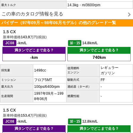
14.3kg・m/3600rpm
最大トルク
この車のカタログ情報を見る
パイザー（97年09月～98年06月モデル）の他のグレード一覧
1.5 CX
新車時価格
143.9
万円(税抜)
JC08
-km/L
10・15
14.8km/L
満タンでどこまで走る？
満タンでどこまで走る？
-km
740km
レギュラー
使用燃料
1498cc
排気量
エンジン
ガソリン
フロア5MT
FF
ミッション
駆動方式
100ps/6400rpm
-
最大出力
過給器（ターボ）
1997年09月～199
-
生産期間
燃費性能
8年06月
1.5 CX
新車時価格
153.4
万円(税抜)
JC08
-km/L
10・15
12.8km/L
満タンでどこまで走る？
満タンでどこまで走る？