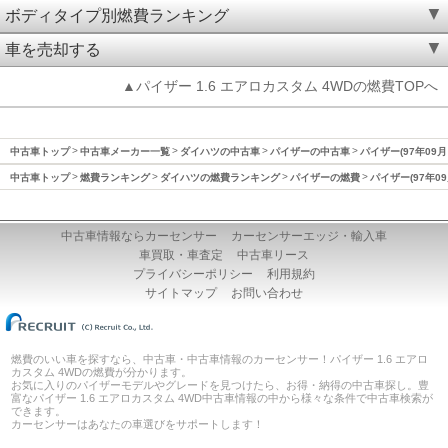
ボディタイプ別燃費ランキング
車を売却する
▲パイザー 1.6 エアロカスタム 4WDの燃費TOPへ
中古車トップ
中古車メーカー一覧
ダイハツの中古車
パイザーの中古車
パイザー(97年09月
中古車トップ
燃費ランキング
ダイハツの燃費ランキング
パイザーの燃費
パイザー(97年0
中古車情報ならカーセンサー
カーセンサーエッジ・輸入車
車買取・車査定
中古車リース
プライバシーポリシー
利用規約
サイトマップ
お問い合わせ
燃費のいい車を探すなら、中古車・中古車情報のカーセンサー！パイザー 1.6 エアロ
カスタム 4WDの燃費が分かります。
お気に入りのパイザーモデルやグレードを見つけたら、お得・納得の中古車探し。豊
富なパイザー 1.6 エアロカスタム 4WD中古車情報の中から様々な条件で中古車検索が
できます。
カーセンサーはあなたの車選びをサポートします！