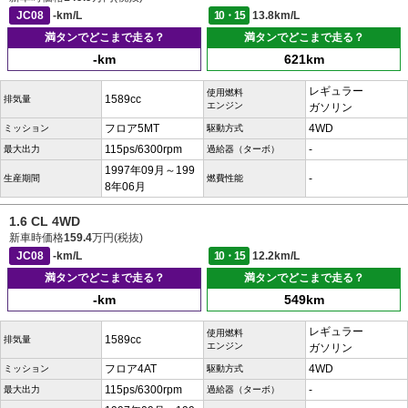
JC08
-km/L
10・15
13.8km/L
満タンでどこまで走る？
満タンでどこまで走る？
-km
621km
レギュラー
使用燃料
1589cc
排気量
エンジン
ガソリン
フロア5MT
4WD
ミッション
駆動方式
115ps/6300rpm
-
最大出力
過給器（ターボ）
1997年09月～199
-
生産期間
燃費性能
8年06月
1.6 CL 4WD
新車時価格
159.4
万円(税抜)
JC08
-km/L
10・15
12.2km/L
満タンでどこまで走る？
満タンでどこまで走る？
-km
549km
レギュラー
使用燃料
1589cc
排気量
エンジン
ガソリン
フロア4AT
4WD
ミッション
駆動方式
115ps/6300rpm
-
最大出力
過給器（ターボ）