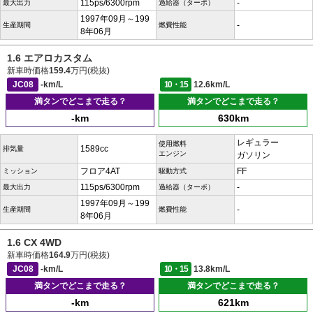
115ps/6300rpm
-
最大出力
過給器（ターボ）
1997年09月～199
-
生産期間
燃費性能
8年06月
1.6 エアロカスタム
新車時価格
159.4
万円(税抜)
JC08
-km/L
10・15
12.6km/L
満タンでどこまで走る？
満タンでどこまで走る？
-km
630km
レギュラー
使用燃料
1589cc
排気量
エンジン
ガソリン
フロア4AT
FF
ミッション
駆動方式
115ps/6300rpm
-
最大出力
過給器（ターボ）
1997年09月～199
-
生産期間
燃費性能
8年06月
1.6 CX 4WD
新車時価格
164.9
万円(税抜)
JC08
-km/L
10・15
13.8km/L
満タンでどこまで走る？
満タンでどこまで走る？
-km
621km