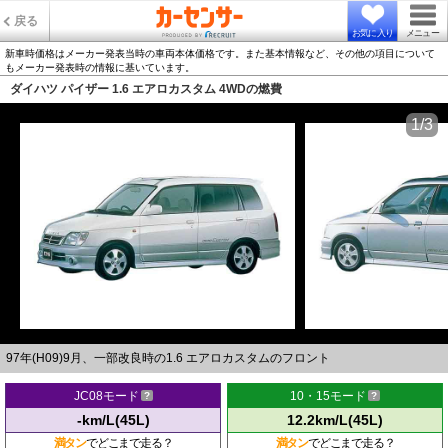
戻る
お気に入り
メニュー
新車時価格はメーカー発表当時の車両本体価格です。また基本情報など、その他の項目について
もメーカー発表時の情報に基いています。
ダイハツ パイザー 1.6 エアロカスタム 4WDの燃費
1/3
97年(H09)9月、一部改良時の1.6 エアロカスタムのフロント
JC08モード
10・15モード
-km/L(45L)
12.2km/L(45L)
満タン
でどこまで走る？
満タン
でどこまで走る？