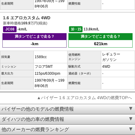
1997年09月～199
-
生産期間
燃費性能
8年06月
1.6 エアロカスタム 4WD
新車時価格
169.9
万円(税抜)
JC08
-km/L
10・15
13.8km/L
満タンでどこまで走る？
満タンでどこまで走る？
-km
621km
レギュラー
使用燃料
1589cc
排気量
エンジン
ガソリン
フロア5MT
4WD
ミッション
駆動方式
115ps/6300rpm
-
最大出力
過給器（ターボ）
1997年09月～199
-
生産期間
燃費性能
8年06月
▲パイザー 1.6 エアロカスタム 4WDの燃費TOPへ
パイザーの他のモデルの燃費情報
ダイハツの他の車の燃費情報
他のメーカーの燃費ランキング