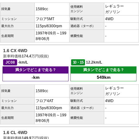
レギュラー
使用燃料
1589cc
排気量
エンジン
ガソリン
フロア5MT
4WD
ミッション
駆動方式
115ps/6300rpm
-
最大出力
過給器（ターボ）
1997年09月～199
-
生産期間
燃費性能
8年06月
1.6 CX 4WD
新車時価格
174.4
万円(税抜)
JC08
-km/L
10・15
12.2km/L
満タンでどこまで走る？
満タンでどこまで走る？
-km
549km
レギュラー
使用燃料
1589cc
排気量
エンジン
ガソリン
フロア4AT
4WD
ミッション
駆動方式
115ps/6300rpm
-
最大出力
過給器（ターボ）
1997年09月～199
-
生産期間
燃費性能
8年06月
1.6 CL 4WD
新車時価格
149.9
万円(税抜)