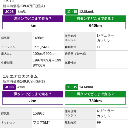
1.5 CL
新車時価格
139.4
万円(税抜)
JC08
-km/L
10・15
12.8km/L
満タンでどこまで走る？
満タンでどこまで走る？
-km
640km
レギュラー
使用燃料
1498cc
排気量
エンジン
ガソリン
フロア4AT
FF
ミッション
駆動方式
100ps/6400rpm
-
最大出力
過給器（ターボ）
1997年09月～199
-
生産期間
燃費性能
8年06月
1.6 エアロカスタム
新車時価格
149.9
万円(税抜)
JC08
-km/L
10・15
14.6km/L
満タンでどこまで走る？
満タンでどこまで走る？
-km
730km
レギュラー
使用燃料
1589cc
排気量
エンジン
ガソリン
フロア5MT
FF
ミッション
駆動方式