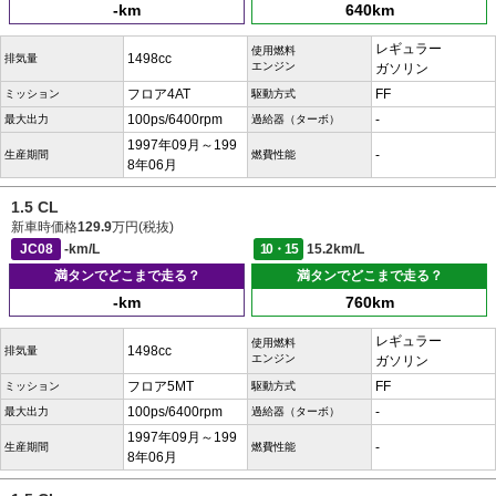
-km
640km
レギュラー
使用燃料
1498cc
排気量
エンジン
ガソリン
フロア4AT
FF
ミッション
駆動方式
100ps/6400rpm
-
最大出力
過給器（ターボ）
1997年09月～199
-
生産期間
燃費性能
8年06月
1.5 CL
新車時価格
129.9
万円(税抜)
JC08
-km/L
10・15
15.2km/L
満タンでどこまで走る？
満タンでどこまで走る？
-km
760km
レギュラー
使用燃料
1498cc
排気量
エンジン
ガソリン
フロア5MT
FF
ミッション
駆動方式
100ps/6400rpm
-
最大出力
過給器（ターボ）
1997年09月～199
-
生産期間
燃費性能
8年06月