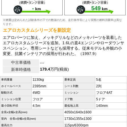
（燃費×タンク容量）
（燃費×タンク容量）
-
549
km
km
※燃費は定められた試験条件の下での数値のため、走行条件等により実際の燃料消費率は異な
ります。
エアロカスタムシリーズを新設定
エアロパーツに加え、メッキグリルなどのメッキパーツを装着した
エアロカスタムシリーズを追加。1.6Lの直4エンジンやローダウンサ
スペンション、専用シートなども採用する。従来モデルも外観の小
変更、抗菌インテリアの採用が行われた。（1997.9）
中古車価格
---
179.4
万円(税抜)
新車時価格
1130kg
5名
車両重量
乗車定員
2395mm
2列
ホイールベース
シート列数
4WD
フロア4AT
駆動方式
ミッション
フロア
5ドア
ミッション位置
ドア数
4.5m
140mm
最小回転半径
最低地上高
4050x1640x1600
全長x全幅x全高(mm)
1730x1355x1300
室内 全長x全幅x全高(mm)
115ps/6300rpm
最高出力