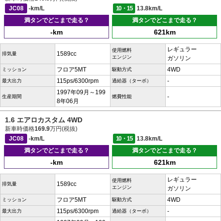
JC08
-km/L
10・15
13.8km/L
満タンでどこまで走る？
満タンでどこまで走る？
-km
621km
レギュラー
使用燃料
1589cc
排気量
エンジン
ガソリン
フロア5MT
4WD
ミッション
駆動方式
115ps/6300rpm
-
最大出力
過給器（ターボ）
1997年09月～199
-
生産期間
燃費性能
8年06月
1.6 エアロカスタム 4WD
新車時価格
169.9
万円(税抜)
JC08
-km/L
10・15
13.8km/L
満タンでどこまで走る？
満タンでどこまで走る？
-km
621km
レギュラー
使用燃料
1589cc
排気量
エンジン
ガソリン
フロア5MT
4WD
ミッション
駆動方式
115ps/6300rpm
-
最大出力
過給器（ターボ）