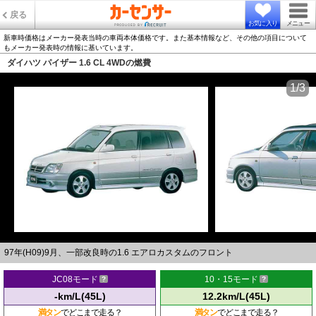
戻る
お気に入り
メニュー
新車時価格はメーカー発表当時の車両本体価格です。また基本情報など、その他の項目について
もメーカー発表時の情報に基いています。
ダイハツ パイザー 1.6 CL 4WDの燃費
1/3
97年(H09)9月、一部改良時の1.6 エアロカスタムのフロント
JC08モード
10・15モード
-km/L(45L)
12.2km/L(45L)
満タン
でどこまで走る？
満タン
でどこまで走る？