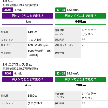
1.5 CL
新車時価格
139.4
万円(税抜)
JC08
-km/L
10・15
12.8km/L
満タンでどこまで走る？
満タンでどこまで走る？
-km
640km
レギュラー
使用燃料
1498cc
排気量
エンジン
ガソリン
フロア4AT
FF
ミッション
駆動方式
100ps/6400rpm
-
最大出力
過給器（ターボ）
1997年09月～199
-
生産期間
燃費性能
8年06月
1.6 エアロカスタム
新車時価格
149.9
万円(税抜)
JC08
-km/L
10・15
14.6km/L
満タンでどこまで走る？
満タンでどこまで走る？
-km
730km
レギュラー
使用燃料
1589cc
排気量
エンジン
ガソリン
フロア5MT
FF
ミッション
駆動方式