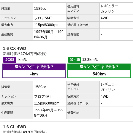
レギュラー
使用燃料
1589cc
排気量
エンジン
ガソリン
フロア5MT
4WD
ミッション
駆動方式
115ps/6300rpm
-
最大出力
過給器（ターボ）
1997年09月～199
-
生産期間
燃費性能
8年06月
1.6 CX 4WD
新車時価格
174.4
万円(税抜)
JC08
-km/L
10・15
12.2km/L
満タンでどこまで走る？
満タンでどこまで走る？
-km
549km
レギュラー
使用燃料
1589cc
排気量
エンジン
ガソリン
フロア4AT
4WD
ミッション
駆動方式
115ps/6300rpm
-
最大出力
過給器（ターボ）
1997年09月～199
-
生産期間
燃費性能
8年06月
1.6 CL 4WD
新車時価格
149.9
万円(税抜)