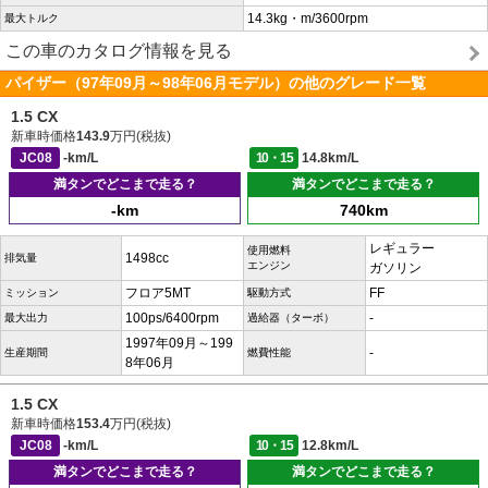
14.3kg・m/3600rpm
最大トルク
この車のカタログ情報を見る
パイザー（97年09月～98年06月モデル）の他のグレード一覧
1.5 CX
新車時価格
143.9
万円(税抜)
JC08
-km/L
10・15
14.8km/L
満タンでどこまで走る？
満タンでどこまで走る？
-km
740km
レギュラー
使用燃料
1498cc
排気量
エンジン
ガソリン
フロア5MT
FF
ミッション
駆動方式
100ps/6400rpm
-
最大出力
過給器（ターボ）
1997年09月～199
-
生産期間
燃費性能
8年06月
1.5 CX
新車時価格
153.4
万円(税抜)
JC08
-km/L
10・15
12.8km/L
満タンでどこまで走る？
満タンでどこまで走る？