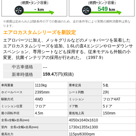
（燃費×タンク容量）
（燃費×タンク容量）
-
549
km
km
※燃費は定められた試験条件の下での数値のため、走行条件等により実際の燃料消費率は異な
ります。
エアロカスタムシリーズを新設定
エアロパーツに加え、メッキグリルなどのメッキパーツを装着した
エアロカスタムシリーズを追加。1.6Lの直4エンジンやローダウンサ
スペンション、専用シートなども採用する。従来モデルも外観の小
変更、抗菌インテリアの採用が行われた。（1997.9）
中古車価格
---
159.4
万円(税抜)
新車時価格
1110kg
5名
車両重量
乗車定員
2395mm
2列
ホイールベース
シート列数
4WD
フロア4AT
駆動方式
ミッション
フロア
5ドア
ミッション位置
ドア数
4.5m
150mm
最小回転半径
最低地上高
4050x1640x1610
全長x全幅x全高(mm)
1730x1355x1300
室内 全長x全幅x全高(mm)
115ps/6300rpm
最高出力