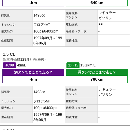
-km
640km
レギュラー
使用燃料
1498cc
排気量
エンジン
ガソリン
フロア4AT
FF
ミッション
駆動方式
100ps/6400rpm
-
最大出力
過給器（ターボ）
1997年09月～199
-
生産期間
燃費性能
8年06月
1.5 CL
新車時価格
129.9
万円(税抜)
JC08
-km/L
10・15
15.2km/L
満タンでどこまで走る？
満タンでどこまで走る？
-km
760km
レギュラー
使用燃料
1498cc
排気量
エンジン
ガソリン
フロア5MT
FF
ミッション
駆動方式
100ps/6400rpm
-
最大出力
過給器（ターボ）
1997年09月～199
-
生産期間
燃費性能
8年06月