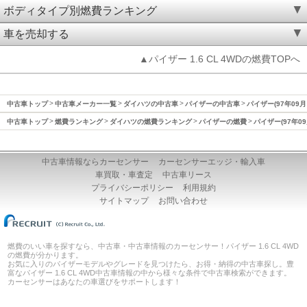
ボディタイプ別燃費ランキング
車を売却する
▲パイザー 1.6 CL 4WDの燃費TOPへ
中古車トップ
中古車メーカー一覧
ダイハツの中古車
パイザーの中古車
パイザー(97年09月
中古車トップ
燃費ランキング
ダイハツの燃費ランキング
パイザーの燃費
パイザー(97年0
中古車情報ならカーセンサー
カーセンサーエッジ・輸入車
車買取・車査定
中古車リース
プライバシーポリシー
利用規約
サイトマップ
お問い合わせ
燃費のいい車を探すなら、中古車・中古車情報のカーセンサー！パイザー 1.6 CL 4WD
の燃費が分かります。
お気に入りのパイザーモデルやグレードを見つけたら、お得・納得の中古車探し。豊
富なパイザー 1.6 CL 4WD中古車情報の中から様々な条件で中古車検索ができます。
カーセンサーはあなたの車選びをサポートします！