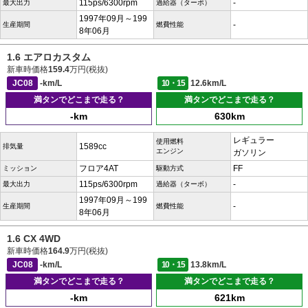
115ps/6300rpm
-
最大出力
過給器（ターボ）
1997年09月～199
-
生産期間
燃費性能
8年06月
1.6 エアロカスタム
新車時価格
159.4
万円(税抜)
JC08
-km/L
10・15
12.6km/L
満タンでどこまで走る？
満タンでどこまで走る？
-km
630km
レギュラー
使用燃料
1589cc
排気量
エンジン
ガソリン
フロア4AT
FF
ミッション
駆動方式
115ps/6300rpm
-
最大出力
過給器（ターボ）
1997年09月～199
-
生産期間
燃費性能
8年06月
1.6 CX 4WD
新車時価格
164.9
万円(税抜)
JC08
-km/L
10・15
13.8km/L
満タンでどこまで走る？
満タンでどこまで走る？
-km
621km