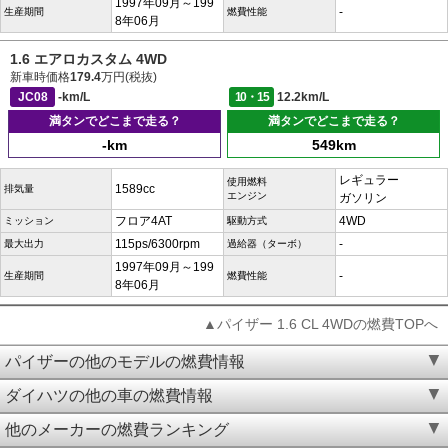
1997年09月～199
-
生産期間
燃費性能
8年06月
1.6 エアロカスタム 4WD
新車時価格
179.4
万円(税抜)
JC08
-km/L
10・15
12.2km/L
満タンでどこまで走る？
満タンでどこまで走る？
-km
549km
レギュラー
使用燃料
1589cc
排気量
エンジン
ガソリン
フロア4AT
4WD
ミッション
駆動方式
115ps/6300rpm
-
最大出力
過給器（ターボ）
1997年09月～199
-
生産期間
燃費性能
8年06月
▲パイザー 1.6 CL 4WDの燃費TOPへ
パイザーの他のモデルの燃費情報
ダイハツの他の車の燃費情報
他のメーカーの燃費ランキング