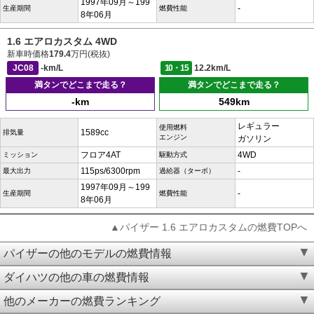
1997年09月～199
-
生産期間
燃費性能
8年06月
1.6 エアロカスタム 4WD
新車時価格
179.4
万円(税抜)
JC08
-km/L
10・15
12.2km/L
満タンでどこまで走る？
満タンでどこまで走る？
-km
549km
レギュラー
使用燃料
1589cc
排気量
エンジン
ガソリン
フロア4AT
4WD
ミッション
駆動方式
115ps/6300rpm
-
最大出力
過給器（ターボ）
1997年09月～199
-
生産期間
燃費性能
8年06月
▲パイザー 1.6 エアロカスタムの燃費TOPへ
パイザーの他のモデルの燃費情報
ダイハツの他の車の燃費情報
他のメーカーの燃費ランキング