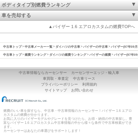
ボディタイプ別燃費ランキング
車を売却する
▲パイザー 1.6 エアロカスタムの燃費TOPへ
中古車トップ
中古車メーカー一覧
ダイハツの中古車
パイザーの中古車
パイザー(97年09月
中古車トップ
燃費ランキング
ダイハツの燃費ランキング
パイザーの燃費
パイザー(97年0
中古車情報ならカーセンサー
カーセンサーエッジ・輸入車
車買取・車査定
中古車リース
プライバシーポリシー
利用規約
サイトマップ
お問い合わせ
燃費のいい車を探すなら、中古車・中古車情報のカーセンサー！パイザー 1.6 エアロ
カスタムの燃費が分かります。
お気に入りのパイザーモデルやグレードを見つけたら、お得・納得の中古車探し。豊
富なパイザー 1.6 エアロカスタム中古車情報の中から様々な条件で中古車検索ができ
ます。
カーセンサーはあなたの車選びをサポートします！