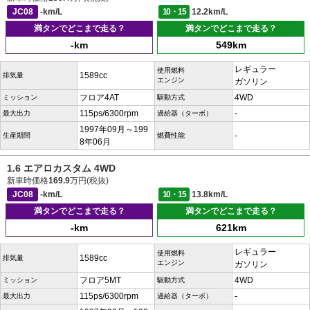
JC08
-km/L
10・15
12.2km/L
満タンでどこまで走る？
満タンでどこまで走る？
-km
549km
レギュラー
使用燃料
1589cc
排気量
エンジン
ガソリン
フロア4AT
4WD
ミッション
駆動方式
115ps/6300rpm
-
最大出力
過給器（ターボ）
1997年09月～199
-
生産期間
燃費性能
8年06月
1.6 エアロカスタム 4WD
新車時価格
169.9
万円(税抜)
JC08
-km/L
10・15
13.8km/L
満タンでどこまで走る？
満タンでどこまで走る？
-km
621km
レギュラー
使用燃料
1589cc
排気量
エンジン
ガソリン
フロア5MT
4WD
ミッション
駆動方式
115ps/6300rpm
-
最大出力
過給器（ターボ）