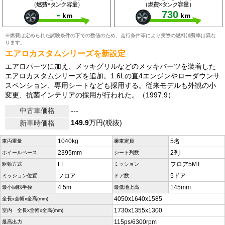
（燃費×タンク容量）
（燃費×タンク容量）
-
730
km
km
※燃費は定められた試験条件の下での数値のため、走行条件等により実際の燃料消費率は異な
ります。
エアロカスタムシリーズを新設定
エアロパーツに加え、メッキグリルなどのメッキパーツを装着した
エアロカスタムシリーズを追加。1.6Lの直4エンジンやローダウンサ
スペンション、専用シートなども採用する。従来モデルも外観の小
変更、抗菌インテリアの採用が行われた。（1997.9）
中古車価格
---
149.9
万円(税抜)
新車時価格
1040kg
5名
車両重量
乗車定員
2395mm
2列
ホイールベース
シート列数
FF
フロア5MT
駆動方式
ミッション
フロア
5ドア
ミッション位置
ドア数
4.5m
145mm
最小回転半径
最低地上高
4050x1640x1585
全長x全幅x全高(mm)
1730x1355x1300
室内 全長x全幅x全高(mm)
115ps/6300rpm
最高出力