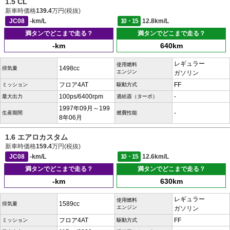
1.5 CL
新車時価格
139.4
万円(税抜)
JC08
-km/L
10・15
12.8km/L
満タンでどこまで走る？
満タンでどこまで走る？
-km
640km
レギュラー
使用燃料
1498cc
排気量
エンジン
ガソリン
フロア4AT
FF
ミッション
駆動方式
100ps/6400rpm
-
最大出力
過給器（ターボ）
1997年09月～199
-
生産期間
燃費性能
8年06月
1.6 エアロカスタム
新車時価格
159.4
万円(税抜)
JC08
-km/L
10・15
12.6km/L
満タンでどこまで走る？
満タンでどこまで走る？
-km
630km
レギュラー
使用燃料
1589cc
排気量
エンジン
ガソリン
フロア4AT
FF
ミッション
駆動方式