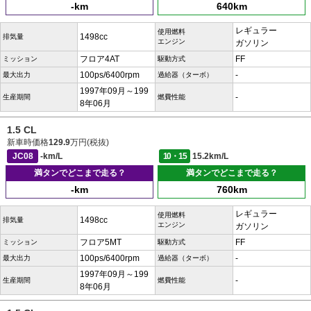
-km
640km
レギュラー
使用燃料
1498cc
排気量
エンジン
ガソリン
フロア4AT
FF
ミッション
駆動方式
100ps/6400rpm
-
最大出力
過給器（ターボ）
1997年09月～199
-
生産期間
燃費性能
8年06月
1.5 CL
新車時価格
129.9
万円(税抜)
JC08
-km/L
10・15
15.2km/L
満タンでどこまで走る？
満タンでどこまで走る？
-km
760km
レギュラー
使用燃料
1498cc
排気量
エンジン
ガソリン
フロア5MT
FF
ミッション
駆動方式
100ps/6400rpm
-
最大出力
過給器（ターボ）
1997年09月～199
-
生産期間
燃費性能
8年06月