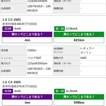
115ps/6300rpm
-
最大出力
過給器（ターボ）
1997年09月～199
-
生産期間
燃費性能
8年06月
1.6 CX 4WD
新車時価格
164.9
万円(税抜)
JC08
-km/L
10・15
13.8km/L
満タンでどこまで走る？
満タンでどこまで走る？
-km
621km
レギュラー
使用燃料
1589cc
排気量
エンジン
ガソリン
フロア5MT
4WD
ミッション
駆動方式
115ps/6300rpm
-
最大出力
過給器（ターボ）
1997年09月～199
-
生産期間
燃費性能
8年06月
1.6 CX 4WD
新車時価格
174.4
万円(税抜)
JC08
-km/L
10・15
12.2km/L
満タンでどこまで走る？
満タンでどこまで走る？
-km
549km