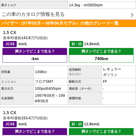
14.3kg・m/3600rpm
最大トルク
この車のカタログ情報を見る
パイザー（97年09月～98年06月モデル）の他のグレード一覧
1.5 CX
新車時価格
143.9
万円(税抜)
JC08
-km/L
10・15
14.8km/L
満タンでどこまで走る？
満タンでどこまで走る？
-km
740km
レギュラー
使用燃料
1498cc
排気量
エンジン
ガソリン
フロア5MT
FF
ミッション
駆動方式
100ps/6400rpm
-
最大出力
過給器（ターボ）
1997年09月～199
-
生産期間
燃費性能
8年06月
1.5 CX
新車時価格
153.4
万円(税抜)
JC08
-km/L
10・15
12.8km/L
満タンでどこまで走る？
満タンでどこまで走る？