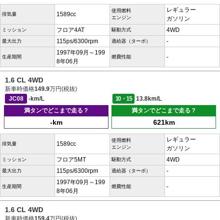
レギュラー
使用燃料
1589cc
排気量
エンジン
ガソリン
フロア4AT
4WD
ミッション
駆動方式
115ps/6300rpm
-
最大出力
過給器（ターボ）
1997年09月～199
-
生産期間
燃費性能
8年06月
1.6 CL 4WD
新車時価格
149.9
万円(税抜)
JC08
-km/L
10・15
13.8km/L
満タンでどこまで走る？
満タンでどこまで走る？
-km
621km
レギュラー
使用燃料
1589cc
排気量
エンジン
ガソリン
フロア5MT
4WD
ミッション
駆動方式
115ps/6300rpm
-
最大出力
過給器（ターボ）
1997年09月～199
-
生産期間
燃費性能
8年06月
1.6 CL 4WD
新車時価格
159.4
万円(税抜)