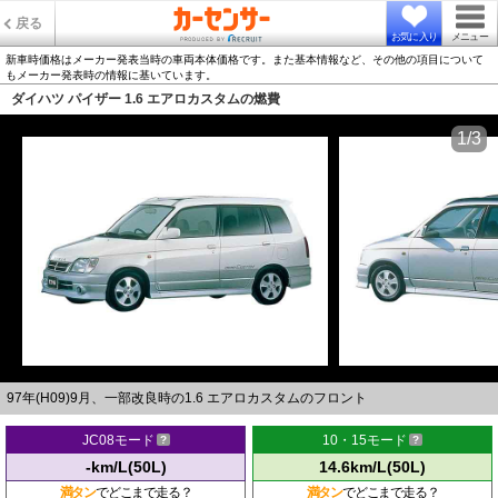
戻る
お気に入り
メニュー
新車時価格はメーカー発表当時の車両本体価格です。また基本情報など、その他の項目について
もメーカー発表時の情報に基いています。
ダイハツ パイザー 1.6 エアロカスタムの燃費
1/3
97年(H09)9月、一部改良時の1.6 エアロカスタムのフロント
JC08モード
10・15モード
-km/L(50L)
14.6km/L(50L)
満タン
でどこまで走る？
満タン
でどこまで走る？