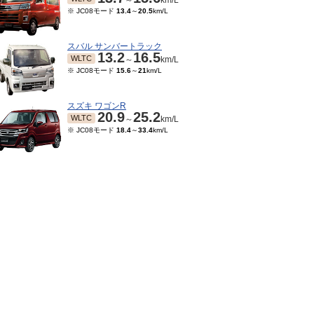
～
km/L
※ JC08モード
13.4
～
20.5
km/L
スバル サンバートラック
13.2
16.5
WLTC
～
km/L
※ JC08モード
15.6
～
21
km/L
スズキ ワゴンR
20.9
25.2
WLTC
～
km/L
※ JC08モード
18.4
～
33.4
km/L