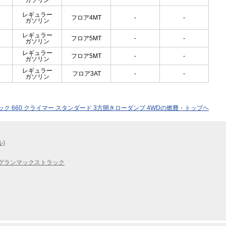
ガソリン
レギュラー
フロア4MT
-
-
ガソリン
レギュラー
フロア5MT
-
-
ガソリン
レギュラー
フロア5MT
-
-
ガソリン
レギュラー
フロア3AT
-
-
ガソリン
ク 660 クライマー スタンダード 3方開きローダンプ 4WDの燃費・トップヘ
ル)
グランマックストラック