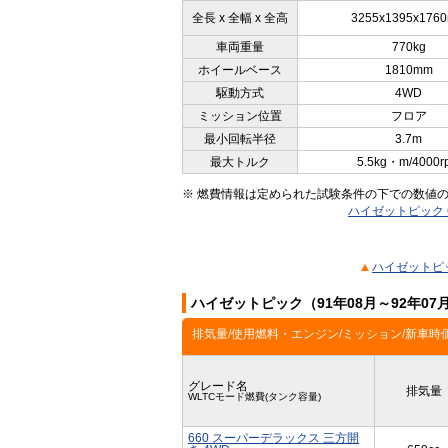
全長 x 全幅 x 全高
3255x1395x176
車両重量
770kg
ホイールベース
1810mm
駆動方式
4WD
ミッション位置
フロア
最小回転半径
3.7m
最大トルク
5.5kg・m/4000r
※ 燃費情報は定められた試験条件の下での数値
ハイゼットピック 
ハイゼットピッ
ハイゼットピック（91年08月～92年0
排気量/使用燃料・エンジン/ミッション/新車時
グレード名
排気量
WLTCモード燃費(タンク容量)
660 スーパーデラックス 三方開