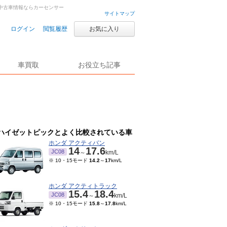
車・中古車情報ならカーセンサー
サイトマップ
ログイン
閲覧履歴
お気に入り
車買取
お役立ち記事
ハイゼットピックとよく比較されている車
ホンダ アクティバン
14
17.6
JC08
～
km/L
※ 10・15モード
14.2
～
17
km/L
ホンダ アクティトラック
15.4
18.4
JC08
～
km/L
※ 10・15モード
15.8
～
17.8
km/L