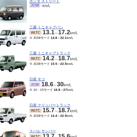
ホンダ ストリート
JC08
-km/L
三菱 ミニキャブバン
13.1
17.2
WLTC
～
km/L
※ JC08モード
14.8
～
22.1
km/L
三菱 ミニキャブトラック
14.2
18.7
WLTC
～
km/L
※ JC08モード
15.5
～
22.5
km/L
日産 モコ
18.6
30
JC08
～
km/L
※ 10・15モード
16.8
～
27
km/L
日産 クリッパートラック
15.7
18.7
WLTC
～
km/L
※ JC08モード
14.4
～
22.5
km/L
スバル サンバー
13.7
15.6
WLTC