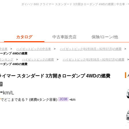
ダイハツ 660 クライマー スタンダード 3方開きローダンプ 4WDの燃費 | 中古
カタログ
中古車販売店
保険/ローン/他
中古車
>
ハイゼットピックの中古車
>
ハイゼットピック(91年08月～92年07月)の燃費
>
ローダンプ 4WDの燃費
ランキング
>
ハイゼットピックの燃費
>
ハイゼットピック(91年08月～92年07月)の燃費
>
ローダンプ 4WDの燃費
クライマー スタンダード 3方開きローダンプ 4WDの燃費
？
-
km/L
ン
-
JC08
でどこまで走る？ (燃費xタンク容量)
km