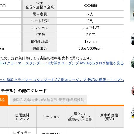
室内
0mm
-x-x-mm
全長 x 全幅 x 全高
乗車定員
2人
シート配列
1列
ミッション
フロア4MT
ドア数
2ドア
最低地上高
170mm
pm
最高出力
38ps/5600rpm
のため、走行条件等により実際の燃料消費率は異なります。
660 クライマー スタンダード 3方開きローダンプ 4WDのカタログ情報を見る
ク 660 クライマー スタンダード 3方開きローダンプ 4WDの燃費・トップヘ
7月モデル）の他のグレード
価格
駆動方式/最大出力/過給器/生産期間/燃費性能
満タンで
使用燃料
新車時価格
ミッション
どこまで走る？
エンジン
(税込)
(燃費xタンク容量)
レギュラー