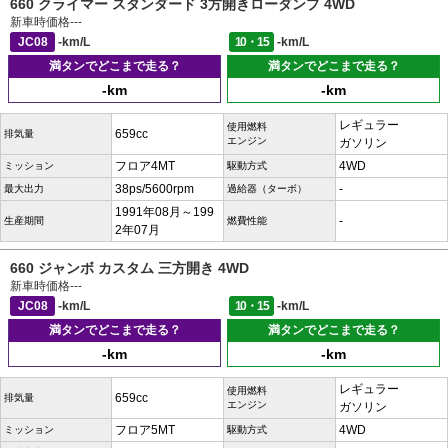
660 クライマー スタンダード 3方開きローダンプ 4WD
新車時価格
---
JC08
-km/L
10・15
-km/L
満タンでどこまで走る？
満タンでどこまで走る？
-km
-km
レギュラー
使用燃料
659cc
排気量
エンジン
ガソリン
フロア4MT
4WD
ミッション
駆動方式
38ps/5600rpm
-
最大出力
過給器（ターボ）
1991年08月～199
-
生産期間
燃費性能
2年07月
660 ジャンボ カスタム 三方開き 4WD
新車時価格
---
JC08
-km/L
10・15
-km/L
満タンでどこまで走る？
満タンでどこまで走る？
-km
-km
レギュラー
使用燃料
659cc
排気量
エンジン
ガソリン
フロア5MT
4WD
ミッション
駆動方式