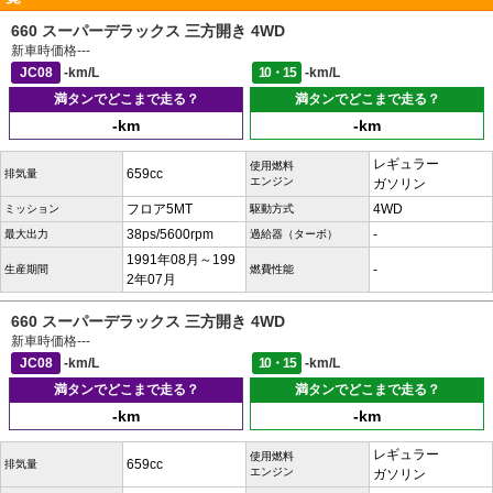
660 スーパーデラックス 三方開き 4WD
新車時価格
---
JC08
-km/L
10・15
-km/L
満タンでどこまで走る？
満タンでどこまで走る？
-km
-km
レギュラー
使用燃料
659cc
排気量
エンジン
ガソリン
フロア5MT
4WD
ミッション
駆動方式
38ps/5600rpm
-
最大出力
過給器（ターボ）
1991年08月～199
-
生産期間
燃費性能
2年07月
660 スーパーデラックス 三方開き 4WD
新車時価格
---
JC08
-km/L
10・15
-km/L
満タンでどこまで走る？
満タンでどこまで走る？
-km
-km
レギュラー
使用燃料
659cc
排気量
エンジン
ガソリン