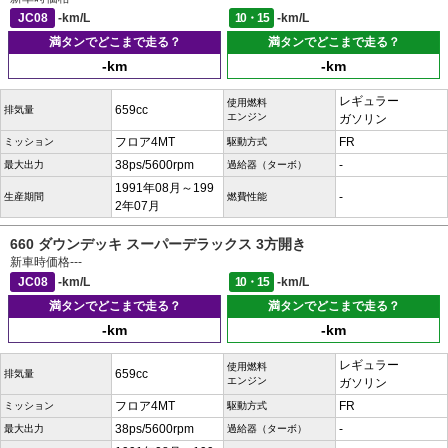
JC08
-km/L
10・15
-km/L
満タンでどこまで走る？
満タンでどこまで走る？
-km
-km
レギュラー
使用燃料
659cc
排気量
エンジン
ガソリン
フロア4MT
FR
ミッション
駆動方式
38ps/5600rpm
-
最大出力
過給器（ターボ）
1991年08月～199
-
生産期間
燃費性能
2年07月
660 ダウンデッキ スーパーデラックス 3方開き
新車時価格
---
JC08
-km/L
10・15
-km/L
満タンでどこまで走る？
満タンでどこまで走る？
-km
-km
レギュラー
使用燃料
659cc
排気量
エンジン
ガソリン
フロア4MT
FR
ミッション
駆動方式
38ps/5600rpm
-
最大出力
過給器（ターボ）