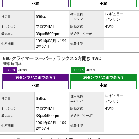
-km
-km
レギュラー
使用燃料
659cc
排気量
エンジン
ガソリン
フロア4MT
4WD
ミッション
駆動方式
38ps/5600rpm
-
最大出力
過給器（ターボ）
1991年08月～199
-
生産期間
燃費性能
2年07月
660 クライマー スーパーデラックス 3方開き 4WD
新車時価格
---
JC08
-km/L
10・15
-km/L
満タンでどこまで走る？
満タンでどこまで走る？
-km
-km
レギュラー
使用燃料
659cc
排気量
エンジン
ガソリン
フロア4MT
4WD
ミッション
駆動方式
38ps/5600rpm
-
最大出力
過給器（ターボ）
1991年08月～199
-
生産期間
燃費性能
2年07月