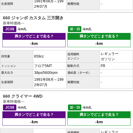
1991年08月～199
-
生産期間
燃費性能
2年07月
660 ジャンボ カスタム 三方開き
新車時価格
---
JC08
-km/L
10・15
-km/L
満タンでどこまで走る？
満タンでどこまで走る？
-km
-km
レギュラー
使用燃料
659cc
排気量
エンジン
ガソリン
フロア5MT
FR
ミッション
駆動方式
38ps/5600rpm
-
最大出力
過給器（ターボ）
1991年08月～199
-
生産期間
燃費性能
2年07月
660 クライマー 4WD
新車時価格
---
JC08
-km/L
10・15
-km/L
満タンでどこまで走る？
満タンでどこまで走る？
-km
-km
レギュラー
使用燃料