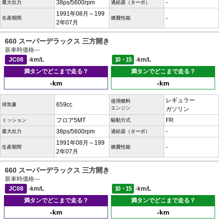
38ps/5600rpm
-
最大出力
過給器（ターボ）
1991年08月～199
-
生産期間
燃費性能
2年07月
660 スーパーデラックス 三方開き
新車時価格
---
JC08
-km/L
10・15
-km/L
満タンでどこまで走る？
満タンでどこまで走る？
-km
-km
レギュラー
使用燃料
659cc
排気量
エンジン
ガソリン
フロア5MT
FR
ミッション
駆動方式
38ps/5600rpm
-
最大出力
過給器（ターボ）
1991年08月～199
-
生産期間
燃費性能
2年07月
660 スーパーデラックス 三方開き
新車時価格
---
JC08
-km/L
10・15
-km/L
満タンでどこまで走る？
満タンでどこまで走る？
-km
-km