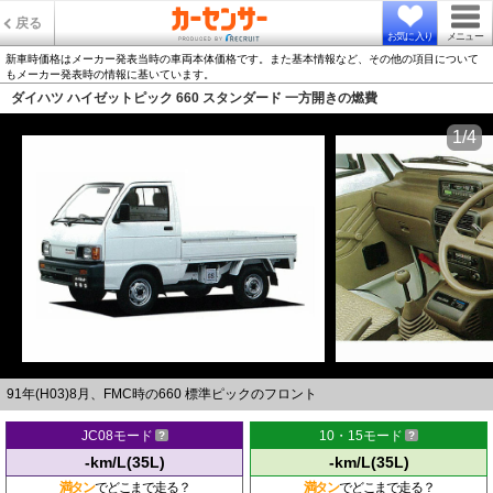
戻る
お気に入り
メニュー
新車時価格はメーカー発表当時の車両本体価格です。また基本情報など、その他の項目について
もメーカー発表時の情報に基いています。
ダイハツ ハイゼットピック 660 スタンダード 一方開きの燃費
1/4
91年(H03)8月、FMC時の660 標準ピックのフロント
JC08モード
10・15モード
-km/L(35L)
-km/L(35L)
満タン
でどこまで走る？
満タン
でどこまで走る？