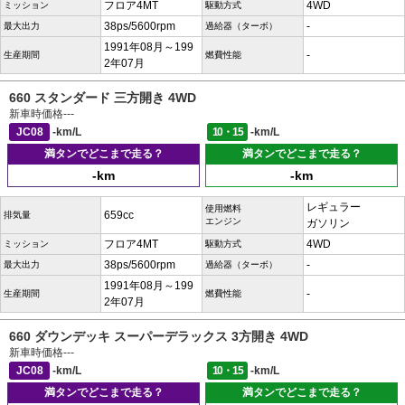
フロア4MT
4WD
ミッション
駆動方式
38ps/5600rpm
-
最大出力
過給器（ターボ）
1991年08月～199
-
生産期間
燃費性能
2年07月
660 スタンダード 三方開き 4WD
新車時価格
---
JC08
-km/L
10・15
-km/L
満タンでどこまで走る？
満タンでどこまで走る？
-km
-km
レギュラー
使用燃料
659cc
排気量
エンジン
ガソリン
フロア4MT
4WD
ミッション
駆動方式
38ps/5600rpm
-
最大出力
過給器（ターボ）
1991年08月～199
-
生産期間
燃費性能
2年07月
660 ダウンデッキ スーパーデラックス 3方開き 4WD
新車時価格
---
JC08
-km/L
10・15
-km/L
満タンでどこまで走る？
満タンでどこまで走る？