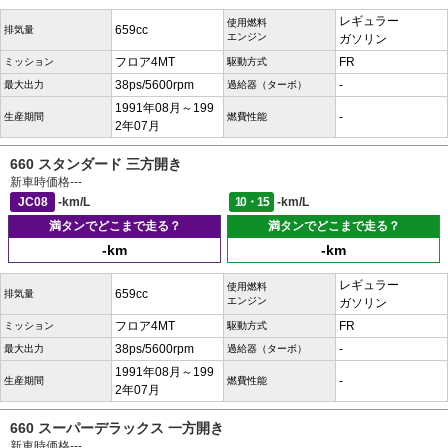
レギュラー
使用燃料
659cc
排気量
エンジン
ガソリン
フロア4MT
FR
ミッション
駆動方式
38ps/5600rpm
-
最大出力
過給器（ターボ）
1991年08月～199
-
生産期間
燃費性能
2年07月
660 スタンダード 三方開き
新車時価格
---
JC08
-km/L
10・15
-km/L
満タンでどこまで走る？
満タンでどこまで走る？
-km
-km
レギュラー
使用燃料
659cc
排気量
エンジン
ガソリン
フロア4MT
FR
ミッション
駆動方式
38ps/5600rpm
-
最大出力
過給器（ターボ）
1991年08月～199
-
生産期間
燃費性能
2年07月
660 スーパーデラックス 一方開き
新車時価格
---