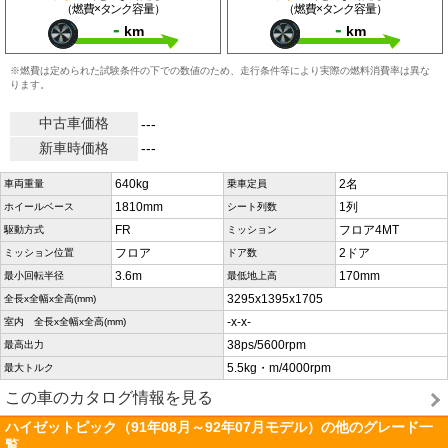
（燃費×タンク容量）
（燃費×タンク容量）
-
-
km
km
※燃費は定められた試験条件の下での数値のため、走行条件等により実際の燃料消費率は異な
ります。
中古車価格
---
新車時価格
---
640kg
2名
車両重量
乗車定員
1810mm
1列
ホイールベース
シート列数
FR
フロア4MT
駆動方式
ミッション
フロア
2ドア
ミッション位置
ドア数
3.6m
170mm
最小回転半径
最低地上高
3295x1395x1705
全長x全幅x全高(mm)
-x-x-
室内 全長x全幅x全高(mm)
38ps/5600rpm
最高出力
5.5kg・m/4000rpm
最大トルク
この車のカタログ情報を見る
ハイゼットピック（91年08月～92年07月モデル）の他のグレード一
覧