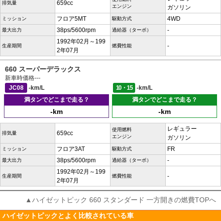
659cc
排気量
エンジン
ガソリン
フロア5MT
4WD
ミッション
駆動方式
38ps/5600rpm
-
最大出力
過給器（ターボ）
1992年02月～199
-
生産期間
燃費性能
2年07月
660 スーパーデラックス
新車時価格
---
JC08
-km/L
10・15
-km/L
満タンでどこまで走る？
満タンでどこまで走る？
-km
-km
レギュラー
使用燃料
659cc
排気量
エンジン
ガソリン
フロア3AT
FR
ミッション
駆動方式
38ps/5600rpm
-
最大出力
過給器（ターボ）
1992年02月～199
-
生産期間
燃費性能
2年07月
▲ハイゼットピック 660 スタンダード 一方開きの燃費TOPへ
ハイゼットピックとよく比較されている車