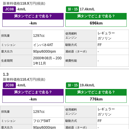
新車時価格
118.9
万円(税抜)
JC08
-km/L
10・15
17.4km/L
満タンでどこまで走る？
満タンでどこまで走る？
-km
696km
レギュラー
使用燃料
1297cc
排気量
エンジン
ガソリン
インパネ4AT
FF
ミッション
駆動方式
90ps/6000rpm
-
最大出力
過給器（ターボ）
2000年08月～200
-
生産期間
燃費性能
1年11月
1.3
新車時価格
110.4
万円(税抜)
JC08
-km/L
10・15
19.4km/L
満タンでどこまで走る？
満タンでどこまで走る？
-km
776km
レギュラー
使用燃料
1297cc
排気量
エンジン
ガソリン
フロア5MT
FF
ミッション
駆動方式
90ps/6000rpm
-
最大出力
過給器（ターボ）