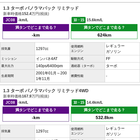
1.3 ターボ パノラマパック リミテッド
新車時価格
152.4
万円(税抜)
JC08
-km/L
10・15
15.6km/L
満タンでどこまで走る？
満タンでどこまで走る？
-km
624km
レギュラー
使用燃料
1297cc
排気量
エンジン
ガソリン
インパネ4AT
FF
ミッション
駆動方式
140ps/6400rpm
ターボ
最大出力
過給器（ターボ）
2001年01月～200
-
生産期間
燃費性能
1年11月
1.3 ターボ パノラマパック リミテッド4WD
新車時価格
167.9
万円(税抜)
JC08
-km/L
10・15
14.4km/L
満タンでどこまで走る？
満タンでどこまで走る？
-km
532.8km
レギュラー
使用燃料
1297cc
排気量
エンジン
ガソリン