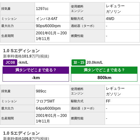
レギュラー
使用燃料
1297cc
排気量
エンジン
ガソリン
インパネ4AT
4WD
ミッション
駆動方式
90ps/6000rpm
-
最大出力
過給器（ターボ）
2001年01月～200
-
生産期間
燃費性能
1年11月
1.0 Sエディション
新車時価格
101.9
万円(税抜)
JC08
-km/L
10・15
20.0km/L
満タンでどこまで走る？
満タンでどこまで走る？
-km
800km
レギュラー
使用燃料
989cc
排気量
エンジン
ガソリン
フロア5MT
FF
ミッション
駆動方式
64ps/6000rpm
-
最大出力
過給器（ターボ）
2001年01月～200
-
生産期間
燃費性能
1年11月
1.0 Sエディション
新車時価格
109.9
万円(税抜)