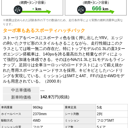
（燃費×タンク容量）
（燃費×タンク容量）
-
666
km
km
※燃費は定められた試験条件の下での数値のため、走行条件等により実際の燃料消費率は異な
ります。
ターボ車もあるスポーティハッチバック
ストーリアをベースにスポーティ色を強く押し出したYRV。エッジ
の利いたクサビ形のスタイルもさることながら、走行性能はこのク
ラスとしては唯一無二の存在だ。特にトップモデルの1.3Lの直3ター
ボエンジン搭載車は、140psを誇る最高出力と軽量なボディによっ
て強烈な加速を体感できる。そのほかNAの1.3Lと1Lモデルもライン
ナップ。足回りは全車ヨーロッパのロードテストによって鍛え抜か
れた専用スポーツチューンドサスを採用。キビキビとしたハンドリ
ングを実現している。ミッションは5MTと4AT、FFのほか4WDモデ
ルも用意されている。（2000.8）
中古車価格
---
142.9
万円(税抜)
新車時価格
960kg
5名
車両重量
乗車定員
2370mm
2列
ホイールベース
シート列数
4WD
フロア5MT
駆動方式
ミッション
フロア
5ドア
ミッション位置
ドア数