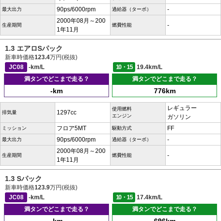
90ps/6000rpm
-
最大出力
過給器（ターボ）
2000年08月～200
-
生産期間
燃費性能
1年11月
1.3 エアロSパック
新車時価格
123.4
万円(税抜)
JC08
-km/L
10・15
19.4km/L
満タンでどこまで走る？
満タンでどこまで走る？
-km
776km
レギュラー
使用燃料
1297cc
排気量
エンジン
ガソリン
フロア5MT
FF
ミッション
駆動方式
90ps/6000rpm
-
最大出力
過給器（ターボ）
2000年08月～200
-
生産期間
燃費性能
1年11月
1.3 Sパック
新車時価格
123.9
万円(税抜)
JC08
-km/L
10・15
17.4km/L
満タンでどこまで走る？
満タンでどこまで走る？