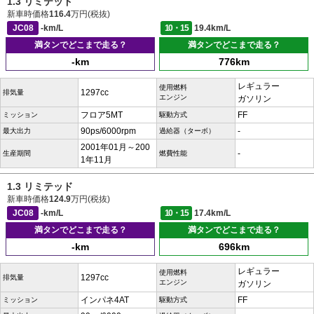
1.3 リミテッド
新車時価格
116.4
万円(税抜)
JC08
-km/L
10・15
19.4km/L
満タンでどこまで走る？
満タンでどこまで走る？
-km
776km
レギュラー
使用燃料
1297cc
排気量
エンジン
ガソリン
フロア5MT
FF
ミッション
駆動方式
90ps/6000rpm
-
最大出力
過給器（ターボ）
2001年01月～200
-
生産期間
燃費性能
1年11月
1.3 リミテッド
新車時価格
124.9
万円(税抜)
JC08
-km/L
10・15
17.4km/L
満タンでどこまで走る？
満タンでどこまで走る？
-km
696km
レギュラー
使用燃料
1297cc
排気量
エンジン
ガソリン
インパネ4AT
FF
ミッション
駆動方式