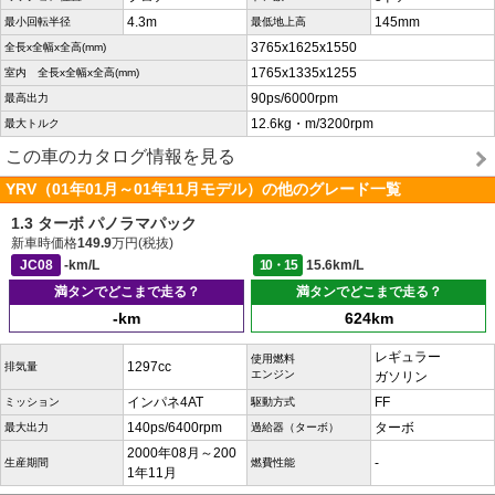
4.3m
145mm
最小回転半径
最低地上高
3765x1625x1550
全長x全幅x全高(mm)
1765x1335x1255
室内 全長x全幅x全高(mm)
90ps/6000rpm
最高出力
12.6kg・m/3200rpm
最大トルク
この車のカタログ情報を見る
YRV（01年01月～01年11月モデル）の他のグレード一覧
1.3 ターボ パノラマパック
新車時価格
149.9
万円(税抜)
JC08
-km/L
10・15
15.6km/L
満タンでどこまで走る？
満タンでどこまで走る？
-km
624km
レギュラー
使用燃料
1297cc
排気量
エンジン
ガソリン
インパネ4AT
FF
ミッション
駆動方式
140ps/6400rpm
ターボ
最大出力
過給器（ターボ）
2000年08月～200
-
生産期間
燃費性能
1年11月