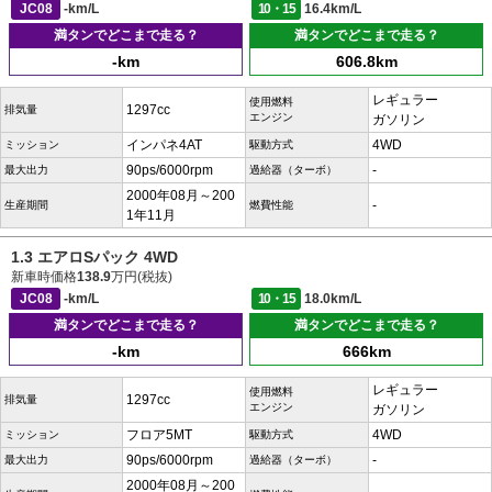
JC08
-km/L
10・15
16.4km/L
満タンでどこまで走る？
満タンでどこまで走る？
-km
606.8km
レギュラー
使用燃料
1297cc
排気量
エンジン
ガソリン
インパネ4AT
4WD
ミッション
駆動方式
90ps/6000rpm
-
最大出力
過給器（ターボ）
2000年08月～200
-
生産期間
燃費性能
1年11月
1.3 エアロSパック 4WD
新車時価格
138.9
万円(税抜)
JC08
-km/L
10・15
18.0km/L
満タンでどこまで走る？
満タンでどこまで走る？
-km
666km
レギュラー
使用燃料
1297cc
排気量
エンジン
ガソリン
フロア5MT
4WD
ミッション
駆動方式
90ps/6000rpm
-
最大出力
過給器（ターボ）
2000年08月～200