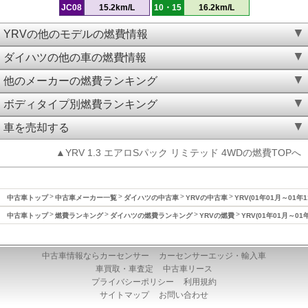
JC08
15.2km/L
10・15
16.2km/L
YRVの他のモデルの燃費情報
ダイハツの他の車の燃費情報
他のメーカーの燃費ランキング
ボディタイプ別燃費ランキング
車を売却する
▲YRV 1.3 エアロSパック リミテッド 4WDの燃費TOPへ
中古車トップ
中古車メーカー一覧
ダイハツの中古車
YRVの中古車
YRV(01年01月～01年
中古車トップ
燃費ランキング
ダイハツの燃費ランキング
YRVの燃費
YRV(01年01月～01
中古車情報ならカーセンサー
カーセンサーエッジ・輸入車
車買取・車査定
中古車リース
プライバシーポリシー
利用規約
サイトマップ
お問い合わせ