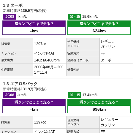
1.3 ターボ
新車時価格
139.9
万円(税抜)
JC08
-km/L
10・15
15.6km/L
満タンでどこまで走る？
満タンでどこまで走る？
-km
624km
レギュラー
使用燃料
1297cc
排気量
エンジン
ガソリン
インパネ4AT
FF
ミッション
駆動方式
140ps/6400rpm
ターボ
最大出力
過給器（ターボ）
2000年08月～200
-
生産期間
燃費性能
1年11月
1.3 エアロSパック
新車時価格
131.9
万円(税抜)
JC08
-km/L
10・15
17.4km/L
満タンでどこまで走る？
満タンでどこまで走る？
-km
696km
レギュラー
使用燃料
1297cc
排気量
エンジン
ガソリン
インパネ4AT
FF
ミッション
駆動方式