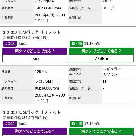
インパネ4AT
4WD
ミッション
駆動方式
140ps/6400rpm
ターボ
最大出力
過給器（ターボ）
2001年01月～200
-
生産期間
燃費性能
1年11月
1.3 エアロSパック リミテッド
新車時価格
127.4
万円(税抜)
JC08
-km/L
10・15
19.4km/L
満タンでどこまで走る？
満タンでどこまで走る？
-km
776km
レギュラー
使用燃料
1297cc
排気量
エンジン
ガソリン
フロア5MT
FF
ミッション
駆動方式
90ps/6000rpm
-
最大出力
過給器（ターボ）
2001年01月～200
-
生産期間
燃費性能
1年11月
1.3 エアロSパック リミテッド
新車時価格
135.9
万円(税抜)
JC08
-km/L
10・15
17.4km/L
満タンでどこまで走る？
満タンでどこまで走る？