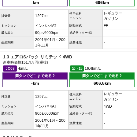
-km
696km
レギュラー
使用燃料
1297cc
排気量
エンジン
ガソリン
インパネ4AT
FF
ミッション
駆動方式
90ps/6000rpm
-
最大出力
過給器（ターボ）
2001年01月～200
-
生産期間
燃費性能
1年11月
1.3 エアロSパック リミテッド 4WD
新車時価格
151.4
万円(税抜)
JC08
-km/L
10・15
16.4km/L
満タンでどこまで走る？
満タンでどこまで走る？
-km
606.8km
レギュラー
使用燃料
1297cc
排気量
エンジン
ガソリン
インパネ4AT
4WD
ミッション
駆動方式
90ps/6000rpm
-
最大出力
過給器（ターボ）
2001年01月～200
-
生産期間
燃費性能
1年11月