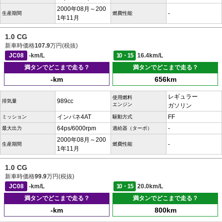
2000年08月～200
-
生産期間
燃費性能
1年11月
1.0 CG
新車時価格
107.9
万円(税抜)
JC08
-km/L
10・15
16.4km/L
満タンでどこまで走る？
満タンでどこまで走る？
-km
656km
レギュラー
使用燃料
989cc
排気量
エンジン
ガソリン
インパネ4AT
FF
ミッション
駆動方式
64ps/6000rpm
-
最大出力
過給器（ターボ）
2000年08月～200
-
生産期間
燃費性能
1年11月
1.0 CG
新車時価格
99.9
万円(税抜)
JC08
-km/L
10・15
20.0km/L
満タンでどこまで走る？
満タンでどこまで走る？
-km
800km