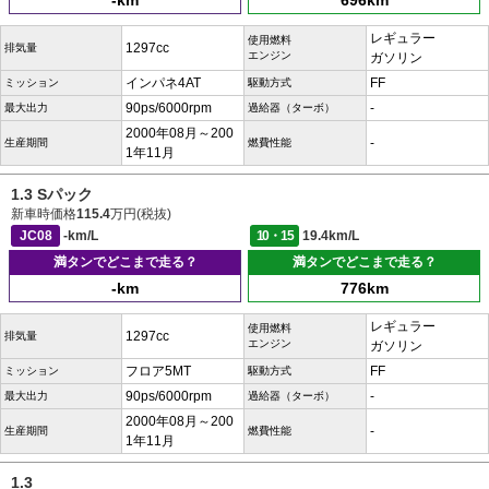
-km
696km
レギュラー
使用燃料
1297cc
排気量
エンジン
ガソリン
インパネ4AT
FF
ミッション
駆動方式
90ps/6000rpm
-
最大出力
過給器（ターボ）
2000年08月～200
-
生産期間
燃費性能
1年11月
1.3 Sパック
新車時価格
115.4
万円(税抜)
JC08
-km/L
10・15
19.4km/L
満タンでどこまで走る？
満タンでどこまで走る？
-km
776km
レギュラー
使用燃料
1297cc
排気量
エンジン
ガソリン
フロア5MT
FF
ミッション
駆動方式
90ps/6000rpm
-
最大出力
過給器（ターボ）
2000年08月～200
-
生産期間
燃費性能
1年11月
1.3