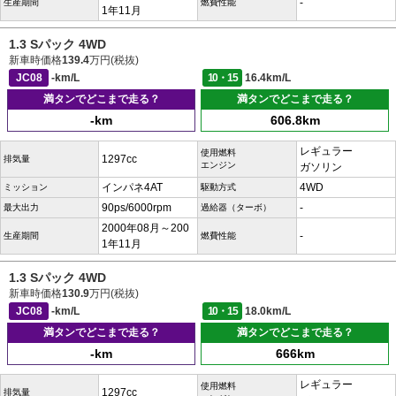
-
生産期間
燃費性能
1年11月
1.3 Sパック 4WD
新車時価格
139.4
万円(税抜)
JC08
-km/L
10・15
16.4km/L
満タンでどこまで走る？
満タンでどこまで走る？
-km
606.8km
レギュラー
使用燃料
1297cc
排気量
エンジン
ガソリン
インパネ4AT
4WD
ミッション
駆動方式
90ps/6000rpm
-
最大出力
過給器（ターボ）
2000年08月～200
-
生産期間
燃費性能
1年11月
1.3 Sパック 4WD
新車時価格
130.9
万円(税抜)
JC08
-km/L
10・15
18.0km/L
満タンでどこまで走る？
満タンでどこまで走る？
-km
666km
レギュラー
使用燃料
1297cc
排気量