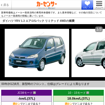
戻る
お気に入り
メニュー
新車時価格はメーカー発表当時の車両本体価格です。また基本情報など、その他の項目について
もメーカー発表時の情報に基いています。
ダイハツ YRV 1.3 エアロSパック リミテッド 4WDの燃費
1/3
00年(H12)8月、新型時のフロント。仕様はグレードにより異なります
JC08モード
10・15モード
-km/L(37L)
18.0km/L(37L)
満タン
でどこまで走る？
満タン
でどこまで走る？