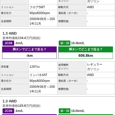
エンジン
ガソリン
フロア5MT
4WD
ミッション
駆動方式
90ps/6000rpm
-
最大出力
過給器（ターボ）
2000年08月～200
-
生産期間
燃費性能
1年11月
1.3 4WD
新車時価格
134.4
万円(税抜)
JC08
-km/L
10・15
16.4km/L
満タンでどこまで走る？
満タンでどこまで走る？
-km
606.8km
レギュラー
使用燃料
1297cc
排気量
エンジン
ガソリン
インパネ4AT
4WD
ミッション
駆動方式
90ps/6000rpm
-
最大出力
過給器（ターボ）
2000年08月～200
-
生産期間
燃費性能
1年11月
1.3 4WD
新車時価格
125.9
万円(税抜)
JC08
-km/L
10・15
18.0km/L