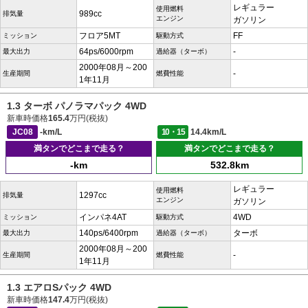
レギュラー
使用燃料
989cc
排気量
エンジン
ガソリン
フロア5MT
FF
ミッション
駆動方式
64ps/6000rpm
-
最大出力
過給器（ターボ）
2000年08月～200
-
生産期間
燃費性能
1年11月
1.3 ターボ パノラマパック 4WD
新車時価格
165.4
万円(税抜)
JC08
-km/L
10・15
14.4km/L
満タンでどこまで走る？
満タンでどこまで走る？
-km
532.8km
レギュラー
使用燃料
1297cc
排気量
エンジン
ガソリン
インパネ4AT
4WD
ミッション
駆動方式
140ps/6400rpm
ターボ
最大出力
過給器（ターボ）
2000年08月～200
-
生産期間
燃費性能
1年11月
1.3 エアロSパック 4WD
新車時価格
147.4
万円(税抜)