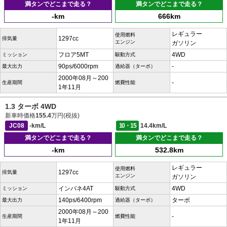
満タンでどこまで走る？
満タンでどこまで走る？
-km
666km
レギュラー
使用燃料
1297cc
排気量
エンジン
ガソリン
フロア5MT
4WD
ミッション
駆動方式
90ps/6000rpm
-
最大出力
過給器（ターボ）
2000年08月～200
-
生産期間
燃費性能
1年11月
1.3 ターボ 4WD
新車時価格
155.4
万円(税抜)
JC08
-km/L
10・15
14.4km/L
満タンでどこまで走る？
満タンでどこまで走る？
-km
532.8km
レギュラー
使用燃料
1297cc
排気量
エンジン
ガソリン
インパネ4AT
4WD
ミッション
駆動方式
140ps/6400rpm
ターボ
最大出力
過給器（ターボ）
2000年08月～200
-
生産期間
燃費性能
1年11月