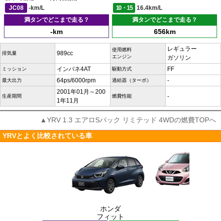
JC08
-km/L
10・15
16.4km/L
満タンでどこまで走る？
満タンでどこまで走る？
-km
656km
レギュラー
使用燃料
989cc
排気量
エンジン
ガソリン
インパネ4AT
FF
ミッション
駆動方式
64ps/6000rpm
-
最大出力
過給器（ターボ）
2001年01月～200
-
生産期間
燃費性能
1年11月
▲YRV 1.3 エアロSパック リミテッド 4WDの燃費TOPへ
YRVとよく比較されている車
ホンダ
フィット