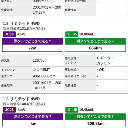
90ps/6000rpm
-
最大出力
過給器（ターボ）
2001年01月～200
-
生産期間
燃費性能
1年11月
1.3 リミテッド 4WD
新車時価格
131.9
万円(税抜)
JC08
-km/L
10・15
18.0km/L
満タンでどこまで走る？
満タンでどこまで走る？
-km
666km
レギュラー
使用燃料
1297cc
排気量
エンジン
ガソリン
フロア5MT
4WD
ミッション
駆動方式
90ps/6000rpm
-
最大出力
過給器（ターボ）
2001年01月～200
-
生産期間
燃費性能
1年11月
1.3 リミテッド 4WD
新車時価格
140.4
万円(税抜)
JC08
-km/L
10・15
16.4km/L
満タンでどこまで走る？
満タンでどこまで走る？
-km
606.8km