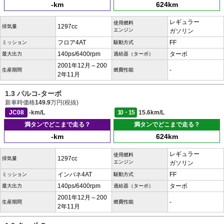
-km
624km
レギュラー
使用燃料
1297cc
排気量
エンジン
ガソリン
フロア4AT
FF
ミッション
駆動方式
140ps/6400rpm
ターボ
最大出力
過給器（ターボ）
2001年12月～200
-
生産期間
燃費性能
2年11月
1.3 パルコ-ターボ
新車時価格
149.9
万円(税抜)
JC08
-km/L
10・15
15.6km/L
満タンでどこまで走る？
満タンでどこまで走る？
-km
624km
レギュラー
使用燃料
1297cc
排気量
エンジン
ガソリン
インパネ4AT
FF
ミッション
駆動方式
140ps/6400rpm
ターボ
最大出力
過給器（ターボ）
2001年12月～200
-
生産期間
燃費性能
2年11月