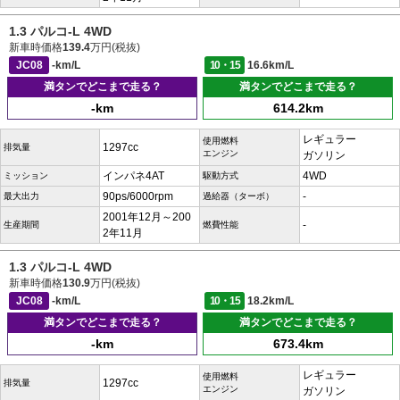
1.3 パルコ-L 4WD
新車時価格
139.4
万円(税抜)
JC08
-km/L
10・15
16.6km/L
満タンでどこまで走る？
満タンでどこまで走る？
-km
614.2km
レギュラー
使用燃料
1297cc
排気量
エンジン
ガソリン
インパネ4AT
4WD
ミッション
駆動方式
90ps/6000rpm
-
最大出力
過給器（ターボ）
2001年12月～200
-
生産期間
燃費性能
2年11月
1.3 パルコ-L 4WD
新車時価格
130.9
万円(税抜)
JC08
-km/L
10・15
18.2km/L
満タンでどこまで走る？
満タンでどこまで走る？
-km
673.4km
レギュラー
使用燃料
1297cc
排気量
エンジン
ガソリン