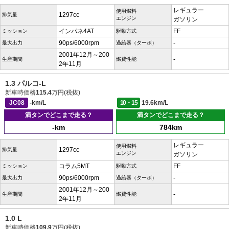
レギュラー
使用燃料
1297cc
排気量
エンジン
ガソリン
インパネ4AT
FF
ミッション
駆動方式
90ps/6000rpm
-
最大出力
過給器（ターボ）
2001年12月～200
-
生産期間
燃費性能
2年11月
1.3 パルコ-L
新車時価格
115.4
万円(税抜)
JC08
-km/L
10・15
19.6km/L
満タンでどこまで走る？
満タンでどこまで走る？
-km
784km
レギュラー
使用燃料
1297cc
排気量
エンジン
ガソリン
コラム5MT
FF
ミッション
駆動方式
90ps/6000rpm
-
最大出力
過給器（ターボ）
2001年12月～200
-
生産期間
燃費性能
2年11月
1.0 L
新車時価格
109.9
万円(税抜)