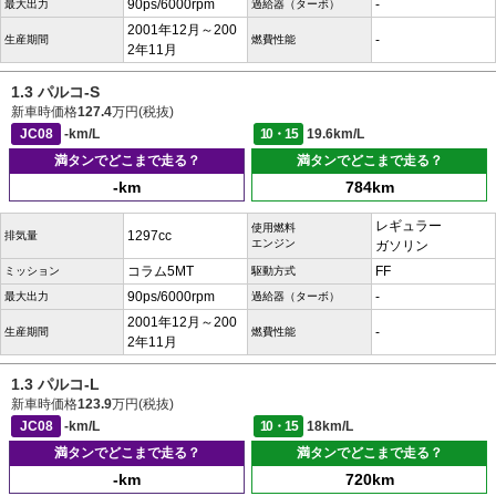
90ps/6000rpm
-
最大出力
過給器（ターボ）
2001年12月～200
-
生産期間
燃費性能
2年11月
1.3 パルコ-S
新車時価格
127.4
万円(税抜)
JC08
-km/L
10・15
19.6km/L
満タンでどこまで走る？
満タンでどこまで走る？
-km
784km
レギュラー
使用燃料
1297cc
排気量
エンジン
ガソリン
コラム5MT
FF
ミッション
駆動方式
90ps/6000rpm
-
最大出力
過給器（ターボ）
2001年12月～200
-
生産期間
燃費性能
2年11月
1.3 パルコ-L
新車時価格
123.9
万円(税抜)
JC08
-km/L
10・15
18km/L
満タンでどこまで走る？
満タンでどこまで走る？
-km
720km