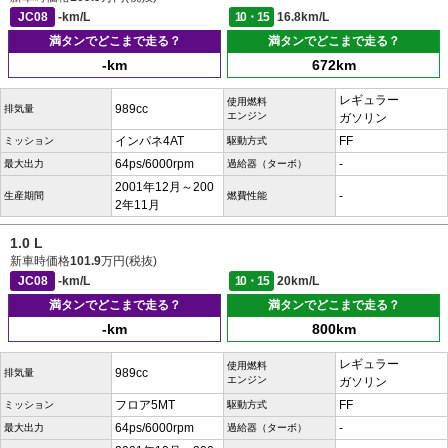
JC08
-km/L
10・15
16.8km/L
満タンでどこまで走る？
満タンでどこまで走る？
-km
672km
レギュラー
使用燃料
989cc
排気量
エンジン
ガソリン
インパネ4AT
FF
ミッション
駆動方式
64ps/6000rpm
-
最大出力
過給器（ターボ）
2001年12月～200
-
生産期間
燃費性能
2年11月
1.0 L
新車時価格
101.9
万円(税抜)
JC08
-km/L
10・15
20km/L
満タンでどこまで走る？
満タンでどこまで走る？
-km
800km
レギュラー
使用燃料
989cc
排気量
エンジン
ガソリン
フロア5MT
FF
ミッション
駆動方式
64ps/6000rpm
-
最大出力
過給器（ターボ）