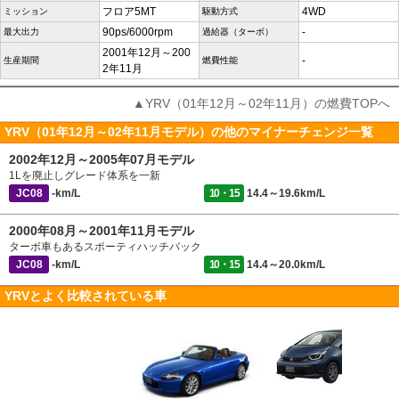
フロア5MT
4WD
ミッション
駆動方式
90ps/6000rpm
-
最大出力
過給器（ターボ）
2001年12月～200
-
生産期間
燃費性能
2年11月
▲YRV（01年12月～02年11月）の燃費TOPへ
YRV（01年12月～02年11月モデル）の他のマイナーチェンジ一覧
2002年12月～2005年07月モデル
1Lを廃止しグレード体系を一新
JC08
-km/L
10・15
14.4～19.6km/L
2000年08月～2001年11月モデル
ターボ車もあるスポーティハッチバック
JC08
-km/L
10・15
14.4～20.0km/L
YRVとよく比較されている車