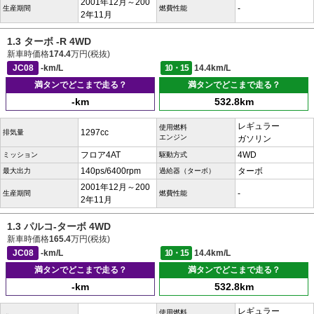
2001年12月～200
-
生産期間
燃費性能
2年11月
1.3 ターボ -R 4WD
新車時価格
174.4
万円(税抜)
JC08
-km/L
10・15
14.4km/L
満タンでどこまで走る？
満タンでどこまで走る？
-km
532.8km
レギュラー
使用燃料
1297cc
排気量
エンジン
ガソリン
フロア4AT
4WD
ミッション
駆動方式
140ps/6400rpm
ターボ
最大出力
過給器（ターボ）
2001年12月～200
-
生産期間
燃費性能
2年11月
1.3 パルコ-ターボ 4WD
新車時価格
165.4
万円(税抜)
JC08
-km/L
10・15
14.4km/L
満タンでどこまで走る？
満タンでどこまで走る？
-km
532.8km
レギュラー
使用燃料