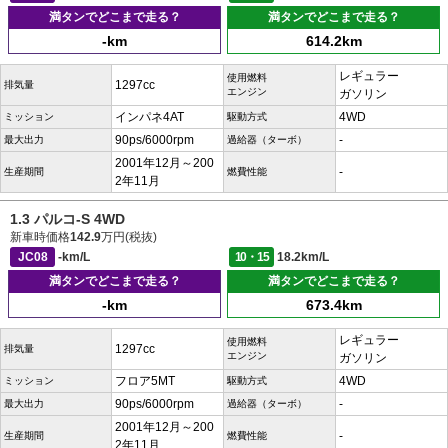
満タンでどこまで走る？
満タンでどこまで走る？
-km
614.2km
レギュラー
使用燃料
1297cc
排気量
エンジン
ガソリン
インパネ4AT
4WD
ミッション
駆動方式
90ps/6000rpm
-
最大出力
過給器（ターボ）
2001年12月～200
-
生産期間
燃費性能
2年11月
1.3 パルコ-S 4WD
新車時価格
142.9
万円(税抜)
JC08
-km/L
10・15
18.2km/L
満タンでどこまで走る？
満タンでどこまで走る？
-km
673.4km
レギュラー
使用燃料
1297cc
排気量
エンジン
ガソリン
フロア5MT
4WD
ミッション
駆動方式
90ps/6000rpm
-
最大出力
過給器（ターボ）
2001年12月～200
-
生産期間
燃費性能
2年11月