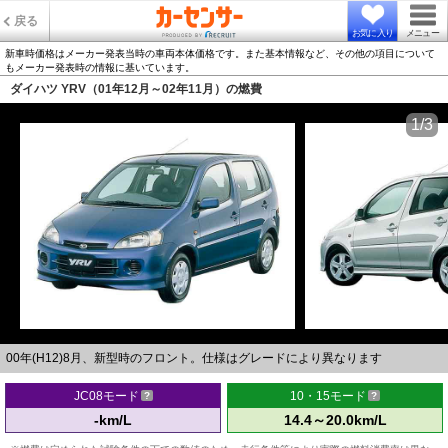
戻る
お気に入り
メニュー
新車時価格はメーカー発表当時の車両本体価格です。また基本情報など、その他の項目について
もメーカー発表時の情報に基いています。
ダイハツ YRV（01年12月～02年11月）の燃費
1/3
00年(H12)8月、新型時のフロント。仕様はグレードにより異なります
JC08モード
10・15モード
-km/L
14.4～20.0km/L