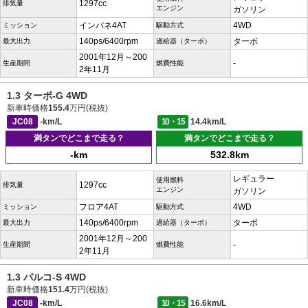
1297cc
排気量
エンジン
ガソリン
インパネ4AT
4WD
ミッション
駆動方式
140ps/6400rpm
ターボ
最大出力
過給器（ターボ）
2001年12月～200
-
生産期間
燃費性能
2年11月
1.3 ターボ-G 4WD
新車時価格
155.4
万円(税抜)
JC08
-km/L
10・15
14.4km/L
満タンでどこまで走る？
満タンでどこまで走る？
-km
532.8km
レギュラー
使用燃料
1297cc
排気量
エンジン
ガソリン
フロア4AT
4WD
ミッション
駆動方式
140ps/6400rpm
ターボ
最大出力
過給器（ターボ）
2001年12月～200
-
生産期間
燃費性能
2年11月
1.3 パルコ-S 4WD
新車時価格
151.4
万円(税抜)
JC08
-km/L
10・15
16.6km/L