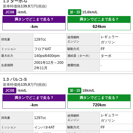
1.3 ターボ-G
新車時価格
139.9
万円(税抜)
JC08
-km/L
10・15
15.6km/L
満タンでどこまで走る？
満タンでどこまで走る？
-km
624km
レギュラー
使用燃料
1297cc
排気量
エンジン
ガソリン
フロア4AT
FF
ミッション
駆動方式
140ps/6400rpm
ターボ
最大出力
過給器（ターボ）
2001年12月～200
-
生産期間
燃費性能
2年11月
1.3 パルコ-S
新車時価格
135.9
万円(税抜)
JC08
-km/L
10・15
18km/L
満タンでどこまで走る？
満タンでどこまで走る？
-km
720km
レギュラー
使用燃料
1297cc
排気量
エンジン
ガソリン
インパネ4AT
FF
ミッション
駆動方式