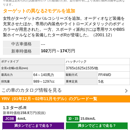
※燃費は定められた試験条件の下での数値のため、走行条件等により実際の燃料消費率は異な
ります。
ターゲットの異なる2モデルを追加
女性がターゲットのパルコシリーズを追加。オーディオなど装備を
充実させたほか、専用の内装色やライトローズメタリックのボディ
カラーが用意された。一方、スポーティ派向けには専用サスやBBS
製ホイールなどを装備したターボRが登場した。（2001.12）
中古車価格
---
102
万円～
174
万円
新車時価格
ハッチバック
ボディタイプ
3765x1625x1535/他
全長x全幅x全高(mm)
64～140馬力
FF/4WD
最高出力
駆動方式
989～1297cc
5名
排気量
乗車定員
この車のカタログ情報を見る
YRV（01年12月～02年11月モデル）のグレード一覧
1.3 ターボ-R
新車時価格
158.9
万円(税抜)
JC08
-km/L
10・15
15.6km/L
満タンでどこまで走る？
満タンでどこまで走る？