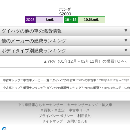
ホンダ
S2000
JC08
-km/L
10・15
10.6km/L
ダイハツの他の車の燃費情報
他のメーカーの燃費ランキング
ボディタイプ別燃費ランキング
▲YRV（01年12月～02年11月）の燃費TOPへ
中古車トップ
中古車メーカー一覧
ダイハツの中古車
YRVの中古車
YRV(01年12月～02年
中古車トップ
燃費ランキング
ダイハツの燃費ランキング
YRVの燃費
YRV(01年12月～02
中古車情報ならカーセンサー
カーセンサーエッジ・輸入車
車買取・車査定
中古車リース
プライバシーポリシー
利用規約
サイトマップ
お問い合わせ