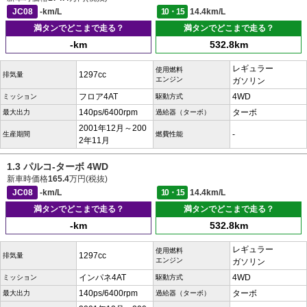
JC08
-km/L
10・15
14.4km/L
満タンでどこまで走る？
満タンでどこまで走る？
-km
532.8km
レギュラー
使用燃料
1297cc
排気量
エンジン
ガソリン
フロア4AT
4WD
ミッション
駆動方式
140ps/6400rpm
ターボ
最大出力
過給器（ターボ）
2001年12月～200
-
生産期間
燃費性能
2年11月
1.3 パルコ-ターボ 4WD
新車時価格
165.4
万円(税抜)
JC08
-km/L
10・15
14.4km/L
満タンでどこまで走る？
満タンでどこまで走る？
-km
532.8km
レギュラー
使用燃料
1297cc
排気量
エンジン
ガソリン
インパネ4AT
4WD
ミッション
駆動方式
140ps/6400rpm
ターボ
最大出力
過給器（ターボ）