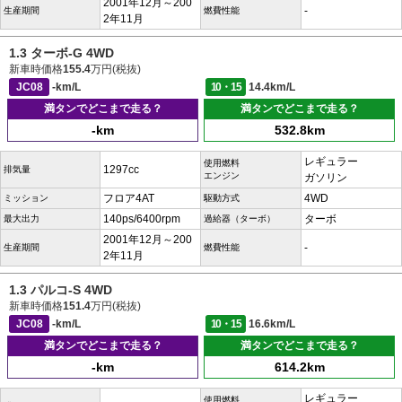
2001年12月～200
-
生産期間
燃費性能
2年11月
1.3 ターボ-G 4WD
新車時価格
155.4
万円(税抜)
JC08
-km/L
10・15
14.4km/L
満タンでどこまで走る？
満タンでどこまで走る？
-km
532.8km
レギュラー
使用燃料
1297cc
排気量
エンジン
ガソリン
フロア4AT
4WD
ミッション
駆動方式
140ps/6400rpm
ターボ
最大出力
過給器（ターボ）
2001年12月～200
-
生産期間
燃費性能
2年11月
1.3 パルコ-S 4WD
新車時価格
151.4
万円(税抜)
JC08
-km/L
10・15
16.6km/L
満タンでどこまで走る？
満タンでどこまで走る？
-km
614.2km
レギュラー
使用燃料