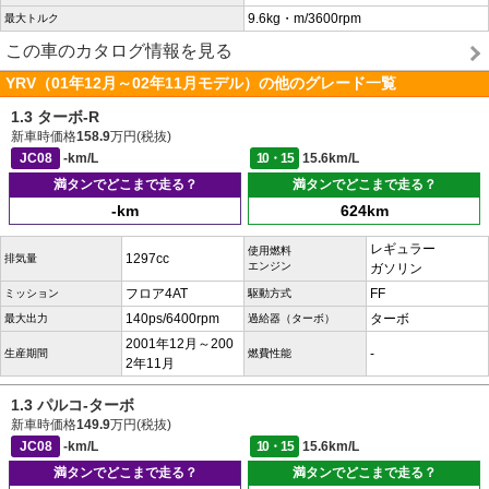
9.6kg・m/3600rpm
最大トルク
この車のカタログ情報を見る
YRV（01年12月～02年11月モデル）の他のグレード一覧
1.3 ターボ-R
新車時価格
158.9
万円(税抜)
JC08
-km/L
10・15
15.6km/L
満タンでどこまで走る？
満タンでどこまで走る？
-km
624km
レギュラー
使用燃料
1297cc
排気量
エンジン
ガソリン
フロア4AT
FF
ミッション
駆動方式
140ps/6400rpm
ターボ
最大出力
過給器（ターボ）
2001年12月～200
-
生産期間
燃費性能
2年11月
1.3 パルコ-ターボ
新車時価格
149.9
万円(税抜)
JC08
-km/L
10・15
15.6km/L
満タンでどこまで走る？
満タンでどこまで走る？