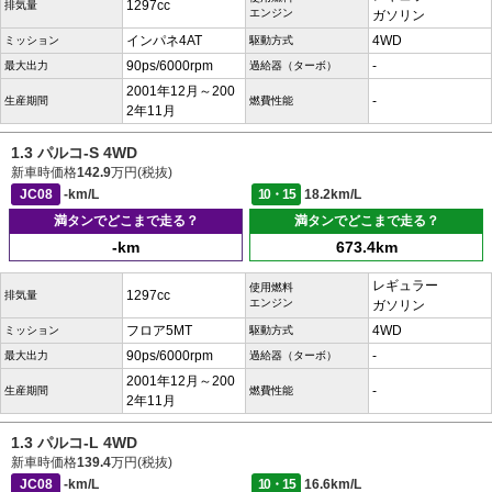
1297cc
排気量
エンジン
ガソリン
インパネ4AT
4WD
ミッション
駆動方式
90ps/6000rpm
-
最大出力
過給器（ターボ）
2001年12月～200
-
生産期間
燃費性能
2年11月
1.3 パルコ-S 4WD
新車時価格
142.9
万円(税抜)
JC08
-km/L
10・15
18.2km/L
満タンでどこまで走る？
満タンでどこまで走る？
-km
673.4km
レギュラー
使用燃料
1297cc
排気量
エンジン
ガソリン
フロア5MT
4WD
ミッション
駆動方式
90ps/6000rpm
-
最大出力
過給器（ターボ）
2001年12月～200
-
生産期間
燃費性能
2年11月
1.3 パルコ-L 4WD
新車時価格
139.4
万円(税抜)
JC08
-km/L
10・15
16.6km/L