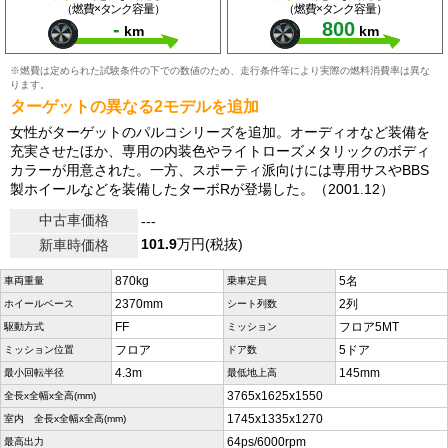
（燃費×タンク容量）
（燃費×タンク容量）
-
800
km
km
※燃費は定められた試験条件の下での数値のため、走行条件等により実際の燃料消費率は異な
ります。
ターゲットの異なる2モデルを追加
女性がターゲットのパルコシリーズを追加。オーディオなど装備を
充実させたほか、専用の内装色やライトローズメタリックのボディ
カラーが用意された。一方、スポーティ派向けには専用サスやBBS
製ホイールなどを装備したターボRが登場した。（2001.12）
中古車価格
---
101.9
万円(税抜)
新車時価格
870kg
5名
車両重量
乗車定員
2370mm
2列
ホイールベース
シート列数
FF
フロア5MT
駆動方式
ミッション
フロア
5ドア
ミッション位置
ドア数
4.3m
145mm
最小回転半径
最低地上高
3765x1625x1550
全長x全幅x全高(mm)
1745x1335x1270
室内 全長x全幅x全高(mm)
64ps/6000rpm
最高出力