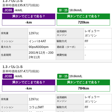
1.3 パルコ-S
新車時価格
135.9
万円(税抜)
JC08
-km/L
10・15
18.0km/L
満タンでどこまで走る？
満タンでどこまで走る？
-km
720km
レギュラー
使用燃料
1297cc
排気量
エンジン
ガソリン
インパネ4AT
FF
ミッション
駆動方式
90ps/6000rpm
-
最大出力
過給器（ターボ）
2001年12月～200
-
生産期間
燃費性能
2年11月
1.3 パルコ-S
新車時価格
127.4
万円(税抜)
JC08
-km/L
10・15
19.6km/L
満タンでどこまで走る？
満タンでどこまで走る？
-km
784km
レギュラー
使用燃料
1297cc
排気量
エンジン
ガソリン
コラム5MT
FF
ミッション
駆動方式