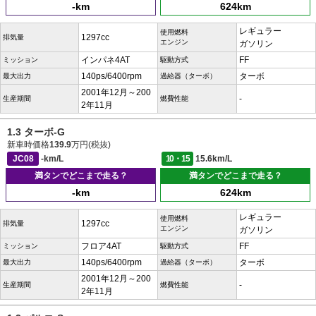
-km
624km
レギュラー
使用燃料
1297cc
排気量
エンジン
ガソリン
インパネ4AT
FF
ミッション
駆動方式
140ps/6400rpm
ターボ
最大出力
過給器（ターボ）
2001年12月～200
-
生産期間
燃費性能
2年11月
1.3 ターボ-G
新車時価格
139.9
万円(税抜)
JC08
-km/L
10・15
15.6km/L
満タンでどこまで走る？
満タンでどこまで走る？
-km
624km
レギュラー
使用燃料
1297cc
排気量
エンジン
ガソリン
フロア4AT
FF
ミッション
駆動方式
140ps/6400rpm
ターボ
最大出力
過給器（ターボ）
2001年12月～200
-
生産期間
燃費性能
2年11月