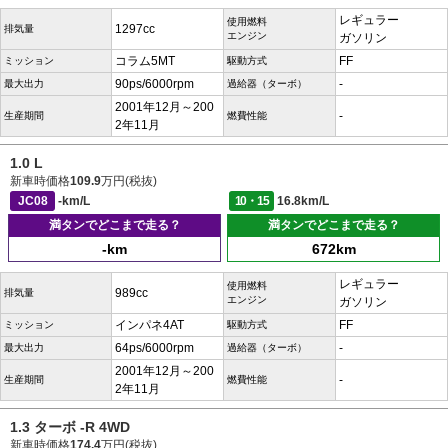
レギュラー
使用燃料
1297cc
排気量
エンジン
ガソリン
コラム5MT
FF
ミッション
駆動方式
90ps/6000rpm
-
最大出力
過給器（ターボ）
2001年12月～200
-
生産期間
燃費性能
2年11月
1.0 L
新車時価格
109.9
万円(税抜)
JC08
-km/L
10・15
16.8km/L
満タンでどこまで走る？
満タンでどこまで走る？
-km
672km
レギュラー
使用燃料
989cc
排気量
エンジン
ガソリン
インパネ4AT
FF
ミッション
駆動方式
64ps/6000rpm
-
最大出力
過給器（ターボ）
2001年12月～200
-
生産期間
燃費性能
2年11月
1.3 ターボ -R 4WD
新車時価格
174.4
万円(税抜)