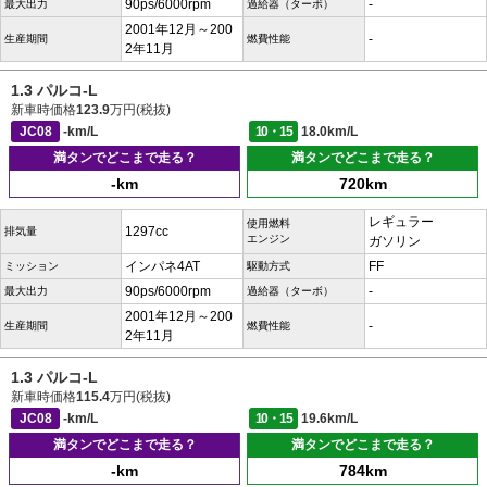
90ps/6000rpm
-
最大出力
過給器（ターボ）
2001年12月～200
-
生産期間
燃費性能
2年11月
1.3 パルコ-L
新車時価格
123.9
万円(税抜)
JC08
-km/L
10・15
18.0km/L
満タンでどこまで走る？
満タンでどこまで走る？
-km
720km
レギュラー
使用燃料
1297cc
排気量
エンジン
ガソリン
インパネ4AT
FF
ミッション
駆動方式
90ps/6000rpm
-
最大出力
過給器（ターボ）
2001年12月～200
-
生産期間
燃費性能
2年11月
1.3 パルコ-L
新車時価格
115.4
万円(税抜)
JC08
-km/L
10・15
19.6km/L
満タンでどこまで走る？
満タンでどこまで走る？
-km
784km