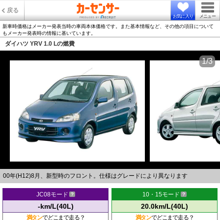
戻る
お気に入り
メニュー
新車時価格はメーカー発表当時の車両本体価格です。また基本情報など、その他の項目について
もメーカー発表時の情報に基いています。
ダイハツ YRV 1.0 Lの燃費
1/3
00年(H12)8月、新型時のフロント。仕様はグレードにより異なります
JC08モード
10・15モード
-km/L(40L)
20.0km/L(40L)
満タン
でどこまで走る？
満タン
でどこまで走る？