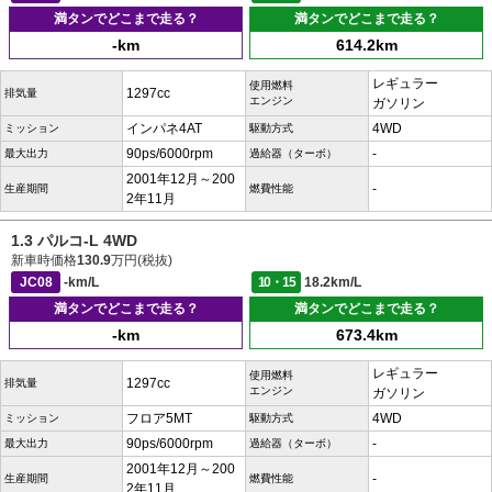
満タンでどこまで走る？
満タンでどこまで走る？
-km
614.2km
レギュラー
使用燃料
1297cc
排気量
エンジン
ガソリン
インパネ4AT
4WD
ミッション
駆動方式
90ps/6000rpm
-
最大出力
過給器（ターボ）
2001年12月～200
-
生産期間
燃費性能
2年11月
1.3 パルコ-L 4WD
新車時価格
130.9
万円(税抜)
JC08
-km/L
10・15
18.2km/L
満タンでどこまで走る？
満タンでどこまで走る？
-km
673.4km
レギュラー
使用燃料
1297cc
排気量
エンジン
ガソリン
フロア5MT
4WD
ミッション
駆動方式
90ps/6000rpm
-
最大出力
過給器（ターボ）
2001年12月～200
-
生産期間
燃費性能
2年11月