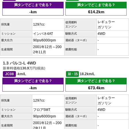
満タンでどこまで走る？
満タンでどこまで走る？
-km
614.2km
レギュラー
使用燃料
1297cc
排気量
エンジン
ガソリン
インパネ4AT
4WD
ミッション
駆動方式
90ps/6000rpm
-
最大出力
過給器（ターボ）
2001年12月～200
-
生産期間
燃費性能
2年11月
1.3 パルコ-L 4WD
新車時価格
130.9
万円(税抜)
JC08
-km/L
10・15
18.2km/L
満タンでどこまで走る？
満タンでどこまで走る？
-km
673.4km
レギュラー
使用燃料
1297cc
排気量
エンジン
ガソリン
フロア5MT
4WD
ミッション
駆動方式
90ps/6000rpm
-
最大出力
過給器（ターボ）
2001年12月～200
-
生産期間
燃費性能
2年11月