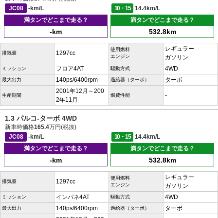
JC08
-km/L
10・15
14.4km/L
満タンでどこまで走る？
満タンでどこまで走る？
-km
532.8km
レギュラー
使用燃料
1297cc
排気量
エンジン
ガソリン
フロア4AT
4WD
ミッション
駆動方式
140ps/6400rpm
ターボ
最大出力
過給器（ターボ）
2001年12月～200
-
生産期間
燃費性能
2年11月
1.3 パルコ-ターボ 4WD
新車時価格
165.4
万円(税抜)
JC08
-km/L
10・15
14.4km/L
満タンでどこまで走る？
満タンでどこまで走る？
-km
532.8km
レギュラー
使用燃料
1297cc
排気量
エンジン
ガソリン
インパネ4AT
4WD
ミッション
駆動方式
140ps/6400rpm
ターボ
最大出力
過給器（ターボ）