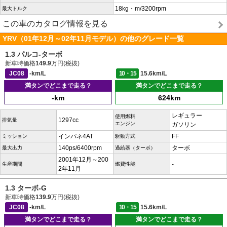
18kg・m/3200rpm
最大トルク
この車のカタログ情報を見る
YRV（01年12月～02年11月モデル）の他のグレード一覧
1.3 パルコ-ターボ
新車時価格
149.9
万円(税抜)
JC08
-km/L
10・15
15.6km/L
満タンでどこまで走る？
満タンでどこまで走る？
-km
624km
レギュラー
使用燃料
1297cc
排気量
エンジン
ガソリン
インパネ4AT
FF
ミッション
駆動方式
140ps/6400rpm
ターボ
最大出力
過給器（ターボ）
2001年12月～200
-
生産期間
燃費性能
2年11月
1.3 ターボ-G
新車時価格
139.9
万円(税抜)
JC08
-km/L
10・15
15.6km/L
満タンでどこまで走る？
満タンでどこまで走る？