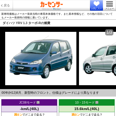
戻る
お気に入り
メニュー
新車時価格はメーカー発表当時の車両本体価格です。また基本情報など、その他の項目について
もメーカー発表時の情報に基いています。
ダイハツ YRV 1.3 ターボ-Rの燃費
1/3
00年(H12)8月、新型時のフロント。仕様はグレードにより異なります
JC08モード
10・15モード
-km/L(40L)
15.6km/L(40L)
満タン
でどこまで走る？
満タン
でどこまで走る？