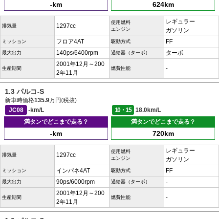
-km
624km
レギュラー
使用燃料
1297cc
排気量
エンジン
ガソリン
フロア4AT
FF
ミッション
駆動方式
140ps/6400rpm
ターボ
最大出力
過給器（ターボ）
2001年12月～200
-
生産期間
燃費性能
2年11月
1.3 パルコ-S
新車時価格
135.9
万円(税抜)
JC08
-km/L
10・15
18.0km/L
満タンでどこまで走る？
満タンでどこまで走る？
-km
720km
レギュラー
使用燃料
1297cc
排気量
エンジン
ガソリン
インパネ4AT
FF
ミッション
駆動方式
90ps/6000rpm
-
最大出力
過給器（ターボ）
2001年12月～200
-
生産期間
燃費性能
2年11月