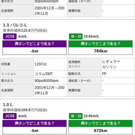
90ps/6000rpm
-
最大出力
過給器（ターボ）
2001年12月～200
-
生産期間
燃費性能
2年11月
1.3 パルコ-L
新車時価格
115.4
万円(税抜)
JC08
-km/L
10・15
19.6km/L
満タンでどこまで走る？
満タンでどこまで走る？
-km
784km
レギュラー
使用燃料
1297cc
排気量
エンジン
ガソリン
コラム5MT
FF
ミッション
駆動方式
90ps/6000rpm
-
最大出力
過給器（ターボ）
2001年12月～200
-
生産期間
燃費性能
2年11月
1.0 L
新車時価格
109.9
万円(税抜)
JC08
-km/L
10・15
16.8km/L
満タンでどこまで走る？
満タンでどこまで走る？
-km
672km