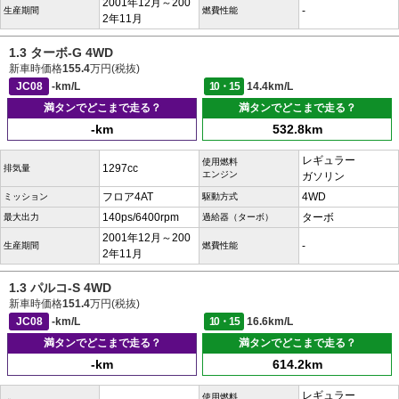
2001年12月～200
-
生産期間
燃費性能
2年11月
1.3 ターボ-G 4WD
新車時価格
155.4
万円(税抜)
JC08
-km/L
10・15
14.4km/L
満タンでどこまで走る？
満タンでどこまで走る？
-km
532.8km
レギュラー
使用燃料
1297cc
排気量
エンジン
ガソリン
フロア4AT
4WD
ミッション
駆動方式
140ps/6400rpm
ターボ
最大出力
過給器（ターボ）
2001年12月～200
-
生産期間
燃費性能
2年11月
1.3 パルコ-S 4WD
新車時価格
151.4
万円(税抜)
JC08
-km/L
10・15
16.6km/L
満タンでどこまで走る？
満タンでどこまで走る？
-km
614.2km
レギュラー
使用燃料