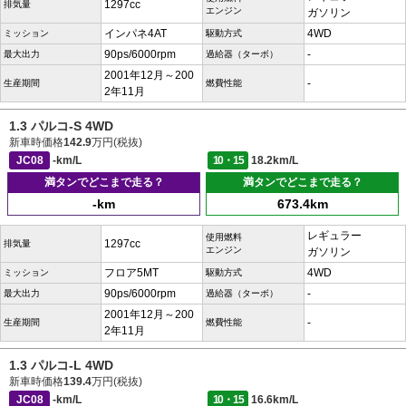
1297cc
排気量
エンジン
ガソリン
インパネ4AT
4WD
ミッション
駆動方式
90ps/6000rpm
-
最大出力
過給器（ターボ）
2001年12月～200
-
生産期間
燃費性能
2年11月
1.3 パルコ-S 4WD
新車時価格
142.9
万円(税抜)
JC08
-km/L
10・15
18.2km/L
満タンでどこまで走る？
満タンでどこまで走る？
-km
673.4km
レギュラー
使用燃料
1297cc
排気量
エンジン
ガソリン
フロア5MT
4WD
ミッション
駆動方式
90ps/6000rpm
-
最大出力
過給器（ターボ）
2001年12月～200
-
生産期間
燃費性能
2年11月
1.3 パルコ-L 4WD
新車時価格
139.4
万円(税抜)
JC08
-km/L
10・15
16.6km/L