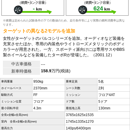
（燃費×タンク容量）
（燃費×タンク容量）
-
624
km
km
※燃費は定められた試験条件の下での数値のため、走行条件等により実際の燃料消費率は異な
ります。
ターゲットの異なる2モデルを追加
女性がターゲットのパルコシリーズを追加。オーディオなど装備を
充実させたほか、専用の内装色やライトローズメタリックのボディ
カラーが用意された。一方、スポーティ派向けには専用サスやBBS
製ホイールなどを装備したターボRが登場した。（2001.12）
中古車価格
---
158.9
万円(税抜)
新車時価格
950kg
5名
車両重量
乗車定員
2370mm
2列
ホイールベース
シート列数
FF
フロア4AT
駆動方式
ミッション
フロア
5ドア
ミッション位置
ドア数
4.3m
130mm
最小回転半径
最低地上高
3765x1625x1535
全長x全幅x全高(mm)
1745x1335x1270
室内 全長x全幅x全高(mm)
140ps/6400rpm
最高出力