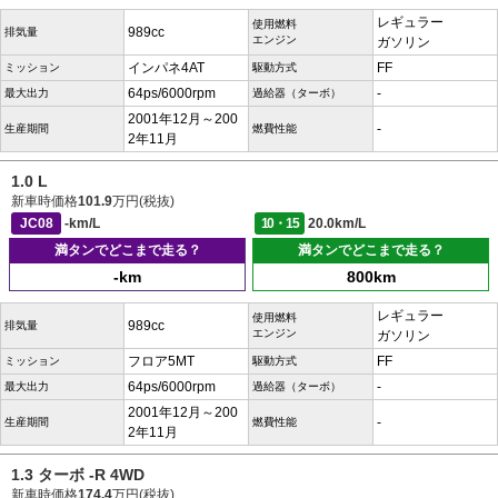
レギュラー
使用燃料
989cc
排気量
エンジン
ガソリン
インパネ4AT
FF
ミッション
駆動方式
64ps/6000rpm
-
最大出力
過給器（ターボ）
2001年12月～200
-
生産期間
燃費性能
2年11月
1.0 L
新車時価格
101.9
万円(税抜)
JC08
-km/L
10・15
20.0km/L
満タンでどこまで走る？
満タンでどこまで走る？
-km
800km
レギュラー
使用燃料
989cc
排気量
エンジン
ガソリン
フロア5MT
FF
ミッション
駆動方式
64ps/6000rpm
-
最大出力
過給器（ターボ）
2001年12月～200
-
生産期間
燃費性能
2年11月
1.3 ターボ -R 4WD
新車時価格
174.4
万円(税抜)