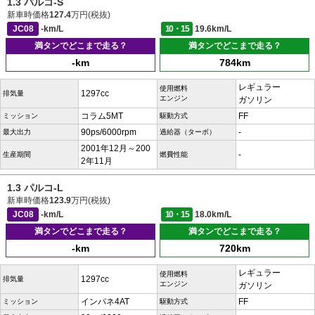
1.3 パルコ-S
新車時価格
127.4
万円(税抜)
JC08
-km/L
10・15
19.6km/L
満タンでどこまで走る？
満タンでどこまで走る？
-km
784km
レギュラー
使用燃料
1297cc
排気量
エンジン
ガソリン
コラム5MT
FF
ミッション
駆動方式
90ps/6000rpm
-
最大出力
過給器（ターボ）
2001年12月～200
-
生産期間
燃費性能
2年11月
1.3 パルコ-L
新車時価格
123.9
万円(税抜)
JC08
-km/L
10・15
18.0km/L
満タンでどこまで走る？
満タンでどこまで走る？
-km
720km
レギュラー
使用燃料
1297cc
排気量
エンジン
ガソリン
インパネ4AT
FF
ミッション
駆動方式