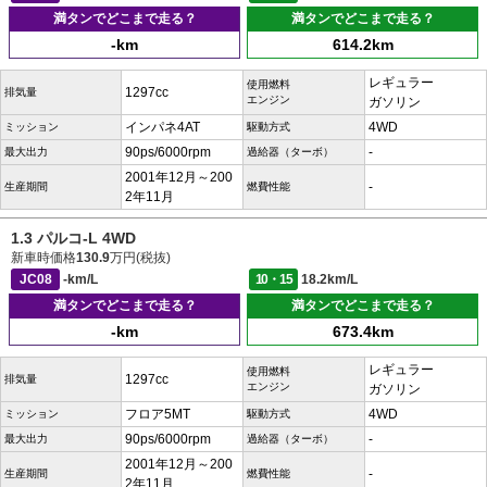
満タンでどこまで走る？
満タンでどこまで走る？
-km
614.2km
レギュラー
使用燃料
1297cc
排気量
エンジン
ガソリン
インパネ4AT
4WD
ミッション
駆動方式
90ps/6000rpm
-
最大出力
過給器（ターボ）
2001年12月～200
-
生産期間
燃費性能
2年11月
1.3 パルコ-L 4WD
新車時価格
130.9
万円(税抜)
JC08
-km/L
10・15
18.2km/L
満タンでどこまで走る？
満タンでどこまで走る？
-km
673.4km
レギュラー
使用燃料
1297cc
排気量
エンジン
ガソリン
フロア5MT
4WD
ミッション
駆動方式
90ps/6000rpm
-
最大出力
過給器（ターボ）
2001年12月～200
-
生産期間
燃費性能
2年11月