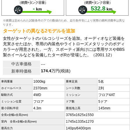
（燃費×タンク容量）
（燃費×タンク容量）
-
532.8
km
km
※燃費は定められた試験条件の下での数値のため、走行条件等により実際の燃料消費率は異な
ります。
ターゲットの異なる2モデルを追加
女性がターゲットのパルコシリーズを追加。オーディオなど装備を
充実させたほか、専用の内装色やライトローズメタリックのボディ
カラーが用意された。一方、スポーティ派向けには専用サスやBBS
製ホイールなどを装備したターボRが登場した。（2001.12）
中古車価格
---
174.4
万円(税抜)
新車時価格
1000kg
5名
車両重量
乗車定員
2370mm
2列
ホイールベース
シート列数
4WD
フロア4AT
駆動方式
ミッション
フロア
5ドア
ミッション位置
ドア数
4.3m
145mm
最小回転半径
最低地上高
3765x1625x1550
全長x全幅x全高(mm)
1745x1335x1270
室内 全長x全幅x全高(mm)
140ps/6400rpm
最高出力