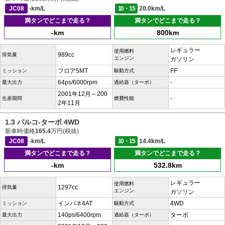
JC08
-km/L
10・15
20.0km/L
満タンでどこまで走る？
満タンでどこまで走る？
-km
800km
レギュラー
使用燃料
989cc
排気量
エンジン
ガソリン
フロア5MT
FF
ミッション
駆動方式
64ps/6000rpm
-
最大出力
過給器（ターボ）
2001年12月～200
-
生産期間
燃費性能
2年11月
1.3 パルコ-ターボ 4WD
新車時価格
165.4
万円(税抜)
JC08
-km/L
10・15
14.4km/L
満タンでどこまで走る？
満タンでどこまで走る？
-km
532.8km
レギュラー
使用燃料
1297cc
排気量
エンジン
ガソリン
インパネ4AT
4WD
ミッション
駆動方式
140ps/6400rpm
ターボ
最大出力
過給器（ターボ）