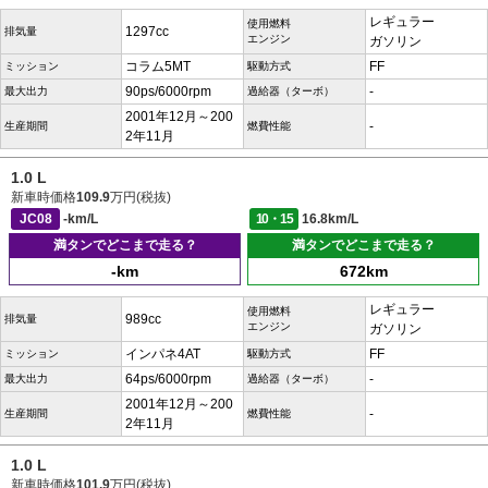
レギュラー
使用燃料
1297cc
排気量
エンジン
ガソリン
コラム5MT
FF
ミッション
駆動方式
90ps/6000rpm
-
最大出力
過給器（ターボ）
2001年12月～200
-
生産期間
燃費性能
2年11月
1.0 L
新車時価格
109.9
万円(税抜)
JC08
-km/L
10・15
16.8km/L
満タンでどこまで走る？
満タンでどこまで走る？
-km
672km
レギュラー
使用燃料
989cc
排気量
エンジン
ガソリン
インパネ4AT
FF
ミッション
駆動方式
64ps/6000rpm
-
最大出力
過給器（ターボ）
2001年12月～200
-
生産期間
燃費性能
2年11月
1.0 L
新車時価格
101.9
万円(税抜)