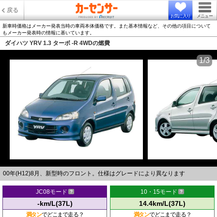
戻る
お気に入り
メニュー
新車時価格はメーカー発表当時の車両本体価格です。また基本情報など、その他の項目について
もメーカー発表時の情報に基いています。
ダイハツ YRV 1.3 ターボ -R 4WDの燃費
1/3
00年(H12)8月、新型時のフロント。仕様はグレードにより異なります
JC08モード
10・15モード
-km/L(37L)
14.4km/L(37L)
満タン
でどこまで走る？
満タン
でどこまで走る？