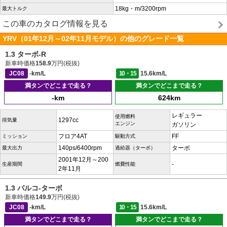
18kg・m/3200rpm
最大トルク
この車のカタログ情報を見る
YRV（01年12月～02年11月モデル）の他のグレード一覧
1.3 ターボ-R
新車時価格
158.9
万円(税抜)
JC08
-km/L
10・15
15.6km/L
満タンでどこまで走る？
満タンでどこまで走る？
-km
624km
レギュラー
使用燃料
1297cc
排気量
エンジン
ガソリン
フロア4AT
FF
ミッション
駆動方式
140ps/6400rpm
ターボ
最大出力
過給器（ターボ）
2001年12月～200
-
生産期間
燃費性能
2年11月
1.3 パルコ-ターボ
新車時価格
149.9
万円(税抜)
JC08
-km/L
10・15
15.6km/L
満タンでどこまで走る？
満タンでどこまで走る？