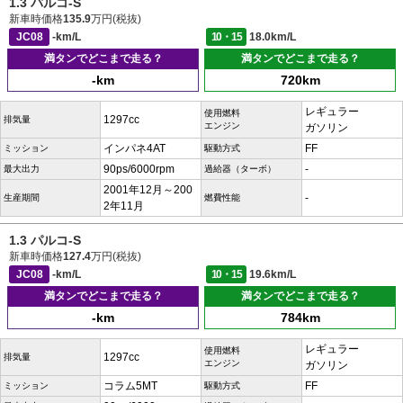
1.3 パルコ-S
新車時価格
135.9
万円(税抜)
JC08
-km/L
10・15
18.0km/L
満タンでどこまで走る？
満タンでどこまで走る？
-km
720km
レギュラー
使用燃料
1297cc
排気量
エンジン
ガソリン
インパネ4AT
FF
ミッション
駆動方式
90ps/6000rpm
-
最大出力
過給器（ターボ）
2001年12月～200
-
生産期間
燃費性能
2年11月
1.3 パルコ-S
新車時価格
127.4
万円(税抜)
JC08
-km/L
10・15
19.6km/L
満タンでどこまで走る？
満タンでどこまで走る？
-km
784km
レギュラー
使用燃料
1297cc
排気量
エンジン
ガソリン
コラム5MT
FF
ミッション
駆動方式