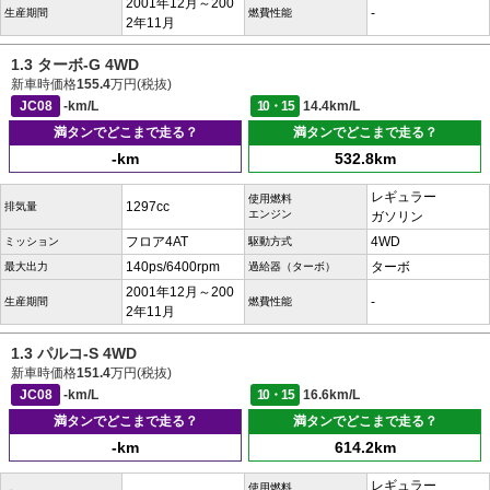
2001年12月～200
-
生産期間
燃費性能
2年11月
1.3 ターボ-G 4WD
新車時価格
155.4
万円(税抜)
JC08
-km/L
10・15
14.4km/L
満タンでどこまで走る？
満タンでどこまで走る？
-km
532.8km
レギュラー
使用燃料
1297cc
排気量
エンジン
ガソリン
フロア4AT
4WD
ミッション
駆動方式
140ps/6400rpm
ターボ
最大出力
過給器（ターボ）
2001年12月～200
-
生産期間
燃費性能
2年11月
1.3 パルコ-S 4WD
新車時価格
151.4
万円(税抜)
JC08
-km/L
10・15
16.6km/L
満タンでどこまで走る？
満タンでどこまで走る？
-km
614.2km
レギュラー
使用燃料