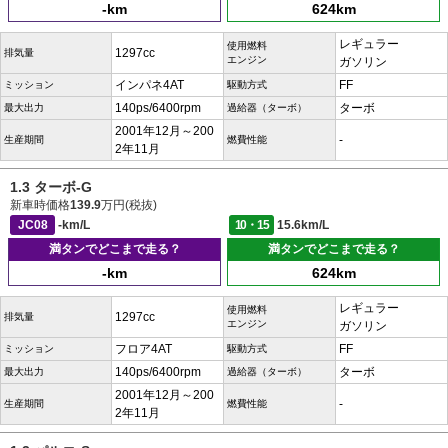
-km
624km
レギュラー
使用燃料
1297cc
排気量
エンジン
ガソリン
インパネ4AT
FF
ミッション
駆動方式
140ps/6400rpm
ターボ
最大出力
過給器（ターボ）
2001年12月～200
-
生産期間
燃費性能
2年11月
1.3 ターボ-G
新車時価格
139.9
万円(税抜)
JC08
-km/L
10・15
15.6km/L
満タンでどこまで走る？
満タンでどこまで走る？
-km
624km
レギュラー
使用燃料
1297cc
排気量
エンジン
ガソリン
フロア4AT
FF
ミッション
駆動方式
140ps/6400rpm
ターボ
最大出力
過給器（ターボ）
2001年12月～200
-
生産期間
燃費性能
2年11月