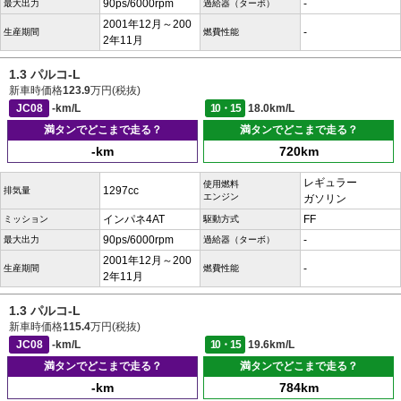
90ps/6000rpm
-
最大出力
過給器（ターボ）
2001年12月～200
-
生産期間
燃費性能
2年11月
1.3 パルコ-L
新車時価格
123.9
万円(税抜)
JC08
-km/L
10・15
18.0km/L
満タンでどこまで走る？
満タンでどこまで走る？
-km
720km
レギュラー
使用燃料
1297cc
排気量
エンジン
ガソリン
インパネ4AT
FF
ミッション
駆動方式
90ps/6000rpm
-
最大出力
過給器（ターボ）
2001年12月～200
-
生産期間
燃費性能
2年11月
1.3 パルコ-L
新車時価格
115.4
万円(税抜)
JC08
-km/L
10・15
19.6km/L
満タンでどこまで走る？
満タンでどこまで走る？
-km
784km