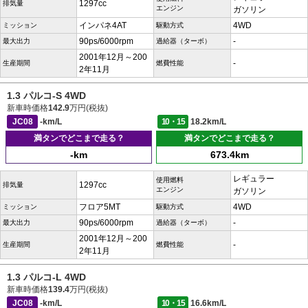
1297cc
排気量
エンジン
ガソリン
インパネ4AT
4WD
ミッション
駆動方式
90ps/6000rpm
-
最大出力
過給器（ターボ）
2001年12月～200
-
生産期間
燃費性能
2年11月
1.3 パルコ-S 4WD
新車時価格
142.9
万円(税抜)
JC08
-km/L
10・15
18.2km/L
満タンでどこまで走る？
満タンでどこまで走る？
-km
673.4km
レギュラー
使用燃料
1297cc
排気量
エンジン
ガソリン
フロア5MT
4WD
ミッション
駆動方式
90ps/6000rpm
-
最大出力
過給器（ターボ）
2001年12月～200
-
生産期間
燃費性能
2年11月
1.3 パルコ-L 4WD
新車時価格
139.4
万円(税抜)
JC08
-km/L
10・15
16.6km/L