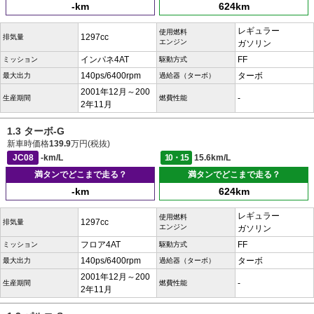
-km
624km
レギュラー
使用燃料
1297cc
排気量
エンジン
ガソリン
インパネ4AT
FF
ミッション
駆動方式
140ps/6400rpm
ターボ
最大出力
過給器（ターボ）
2001年12月～200
-
生産期間
燃費性能
2年11月
1.3 ターボ-G
新車時価格
139.9
万円(税抜)
JC08
-km/L
10・15
15.6km/L
満タンでどこまで走る？
満タンでどこまで走る？
-km
624km
レギュラー
使用燃料
1297cc
排気量
エンジン
ガソリン
フロア4AT
FF
ミッション
駆動方式
140ps/6400rpm
ターボ
最大出力
過給器（ターボ）
2001年12月～200
-
生産期間
燃費性能
2年11月