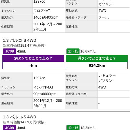
1297cc
排気量
エンジン
ガソリン
フロア4AT
4WD
ミッション
駆動方式
140ps/6400rpm
ターボ
最大出力
過給器（ターボ）
2001年12月～200
-
生産期間
燃費性能
2年11月
1.3 パルコ-S 4WD
新車時価格
151.4
万円(税抜)
JC08
-km/L
10・15
16.6km/L
満タンでどこまで走る？
満タンでどこまで走る？
-km
614.2km
レギュラー
使用燃料
1297cc
排気量
エンジン
ガソリン
インパネ4AT
4WD
ミッション
駆動方式
90ps/6000rpm
-
最大出力
過給器（ターボ）
2001年12月～200
-
生産期間
燃費性能
2年11月
1.3 パルコ-S 4WD
新車時価格
142.9
万円(税抜)
JC08
-km/L
10・15
18.2km/L