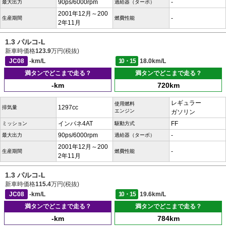
90ps/6000rpm
-
最大出力
過給器（ターボ）
2001年12月～200
-
生産期間
燃費性能
2年11月
1.3 パルコ-L
新車時価格
123.9
万円(税抜)
JC08
-km/L
10・15
18.0km/L
満タンでどこまで走る？
満タンでどこまで走る？
-km
720km
レギュラー
使用燃料
1297cc
排気量
エンジン
ガソリン
インパネ4AT
FF
ミッション
駆動方式
90ps/6000rpm
-
最大出力
過給器（ターボ）
2001年12月～200
-
生産期間
燃費性能
2年11月
1.3 パルコ-L
新車時価格
115.4
万円(税抜)
JC08
-km/L
10・15
19.6km/L
満タンでどこまで走る？
満タンでどこまで走る？
-km
784km