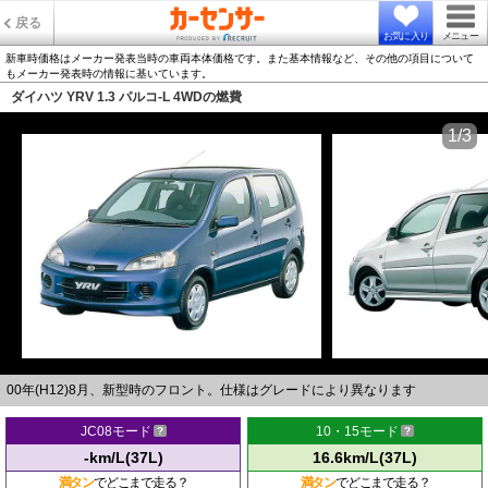
戻る
お気に入り
メニュー
新車時価格はメーカー発表当時の車両本体価格です。また基本情報など、その他の項目について
もメーカー発表時の情報に基いています。
ダイハツ YRV 1.3 パルコ-L 4WDの燃費
1/3
00年(H12)8月、新型時のフロント。仕様はグレードにより異なります
JC08モード
10・15モード
-km/L(37L)
16.6km/L(37L)
満タン
でどこまで走る？
満タン
でどこまで走る？