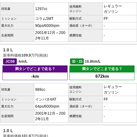
レギュラー
使用燃料
1297cc
排気量
エンジン
ガソリン
コラム5MT
FF
ミッション
駆動方式
90ps/6000rpm
-
最大出力
過給器（ターボ）
2001年12月～200
-
生産期間
燃費性能
2年11月
1.0 L
新車時価格
109.9
万円(税抜)
JC08
-km/L
10・15
16.8km/L
満タンでどこまで走る？
満タンでどこまで走る？
-km
672km
レギュラー
使用燃料
989cc
排気量
エンジン
ガソリン
インパネ4AT
FF
ミッション
駆動方式
64ps/6000rpm
-
最大出力
過給器（ターボ）
2001年12月～200
-
生産期間
燃費性能
2年11月
1.0 L
新車時価格
101.9
万円(税抜)