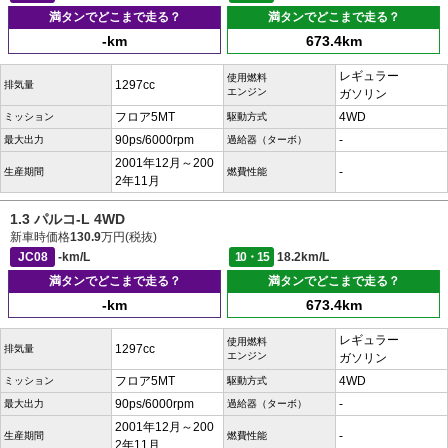
満タンでどこまで走る？
満タンでどこまで走る？
-km
673.4km
レギュラー
使用燃料
1297cc
排気量
エンジン
ガソリン
フロア5MT
4WD
ミッション
駆動方式
90ps/6000rpm
-
最大出力
過給器（ターボ）
2001年12月～200
-
生産期間
燃費性能
2年11月
1.3 パルコ-L 4WD
新車時価格
130.9
万円(税抜)
JC08
-km/L
10・15
18.2km/L
満タンでどこまで走る？
満タンでどこまで走る？
-km
673.4km
レギュラー
使用燃料
1297cc
排気量
エンジン
ガソリン
フロア5MT
4WD
ミッション
駆動方式
90ps/6000rpm
-
最大出力
過給器（ターボ）
2001年12月～200
-
生産期間
燃費性能
2年11月