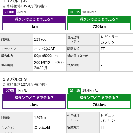
1.3 パルコ-S
新車時価格
135.9
万円(税抜)
JC08
-km/L
10・15
18.0km/L
満タンでどこまで走る？
満タンでどこまで走る？
-km
720km
レギュラー
使用燃料
1297cc
排気量
エンジン
ガソリン
インパネ4AT
FF
ミッション
駆動方式
90ps/6000rpm
-
最大出力
過給器（ターボ）
2001年12月～200
-
生産期間
燃費性能
2年11月
1.3 パルコ-S
新車時価格
127.4
万円(税抜)
JC08
-km/L
10・15
19.6km/L
満タンでどこまで走る？
満タンでどこまで走る？
-km
784km
レギュラー
使用燃料
1297cc
排気量
エンジン
ガソリン
コラム5MT
FF
ミッション
駆動方式