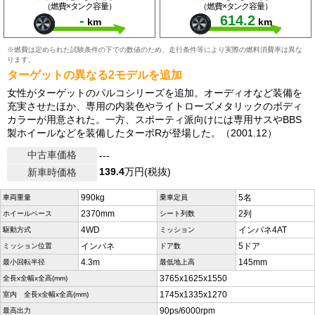
（燃費×タンク容量）
（燃費×タンク容量）
-
614.2
km
km
※燃費は定められた試験条件の下での数値のため、走行条件等により実際の燃料消費率は異な
ります。
ターゲットの異なる2モデルを追加
女性がターゲットのパルコシリーズを追加。オーディオなど装備を
充実させたほか、専用の内装色やライトローズメタリックのボディ
カラーが用意された。一方、スポーティ派向けには専用サスやBBS
製ホイールなどを装備したターボRが登場した。（2001.12）
中古車価格
---
139.4
万円(税抜)
新車時価格
990kg
5名
車両重量
乗車定員
2370mm
2列
ホイールベース
シート列数
4WD
インパネ4AT
駆動方式
ミッション
インパネ
5ドア
ミッション位置
ドア数
4.3m
145mm
最小回転半径
最低地上高
3765x1625x1550
全長x全幅x全高(mm)
1745x1335x1270
室内 全長x全幅x全高(mm)
90ps/6000rpm
最高出力