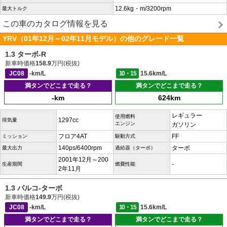
12.6kg・m/3200rpm
最大トルク
この車のカタログ情報を見る
YRV（01年12月～02年11月モデル）の他のグレード一覧
1.3 ターボ-R
新車時価格
158.9
万円(税抜)
JC08
-km/L
10・15
15.6km/L
満タンでどこまで走る？
満タンでどこまで走る？
-km
624km
レギュラー
使用燃料
1297cc
排気量
エンジン
ガソリン
フロア4AT
FF
ミッション
駆動方式
140ps/6400rpm
ターボ
最大出力
過給器（ターボ）
2001年12月～200
-
生産期間
燃費性能
2年11月
1.3 パルコ-ターボ
新車時価格
149.9
万円(税抜)
JC08
-km/L
10・15
15.6km/L
満タンでどこまで走る？
満タンでどこまで走る？