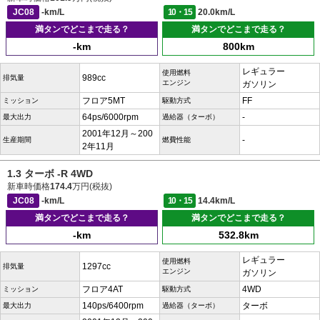
JC08
-km/L
10・15
20.0km/L
満タンでどこまで走る？
満タンでどこまで走る？
-km
800km
レギュラー
使用燃料
989cc
排気量
エンジン
ガソリン
フロア5MT
FF
ミッション
駆動方式
64ps/6000rpm
-
最大出力
過給器（ターボ）
2001年12月～200
-
生産期間
燃費性能
2年11月
1.3 ターボ -R 4WD
新車時価格
174.4
万円(税抜)
JC08
-km/L
10・15
14.4km/L
満タンでどこまで走る？
満タンでどこまで走る？
-km
532.8km
レギュラー
使用燃料
1297cc
排気量
エンジン
ガソリン
フロア4AT
4WD
ミッション
駆動方式
140ps/6400rpm
ターボ
最大出力
過給器（ターボ）