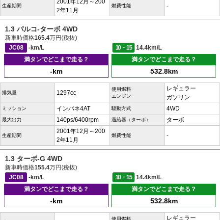
2001年12月～200
-
生産期間
燃費性能
2年11月
1.3 パルコ-ターボ 4WD
新車時価格
165.4
万円(税抜)
JC08
-km/L
10・15
14.4km/L
満タンでどこまで走る？
満タンでどこまで走る？
-km
532.8km
レギュラー
使用燃料
1297cc
排気量
エンジン
ガソリン
インパネ4AT
4WD
ミッション
駆動方式
140ps/6400rpm
ターボ
最大出力
過給器（ターボ）
2001年12月～200
-
生産期間
燃費性能
2年11月
1.3 ターボ-G 4WD
新車時価格
155.4
万円(税抜)
JC08
-km/L
10・15
14.4km/L
満タンでどこまで走る？
満タンでどこまで走る？
-km
532.8km
レギュラー
使用燃料