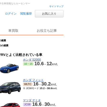
古車・中古車情報ならカーセンサー
サイトマップ
ログイン
閲覧履歴
お気に入り
車買取
お役立ち記事
Dの燃費
4WDの燃費
YRVとよく比較されている車
ホンダ S2000
10.6
12
10・15
～
km/L
ホンダ フィット
16
30.2
WLTC
～
km/L
※ JC08モード
15.2
～
38.6
km/L
マツダ デミオ
16.6
30
JC08
～
km/L