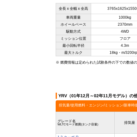
全長 x 全幅 x 全高
3765x1625x155
車両重量
1000kg
ホイールベース
2370mm
駆動方式
4WD
ミッション位置
フロア
最小回転半径
4.3m
最大トルク
18kg・m/3200r
※ 燃費情報は定められた試験条件の下での数値
YRV（01年12月～02年11月モデル）
排気量/使用燃料・エンジン/ミッション/新車時
グレード名
排気量
WLTCモード燃費(タンク容量)