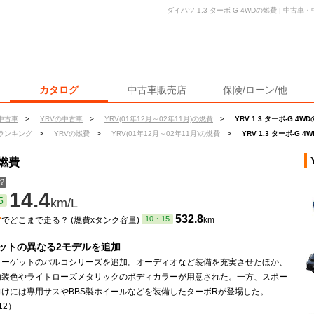
ダイハツ 1.3 ターボ-G 4WDの燃費 | 中
カタログ
中古車販売店
保険/ローン/他
中古車
>
YRVの中古車
>
YRV(01年12月～02年11月)の燃費
>
YRV 1.3 ターボ-G 4W
ランキング
>
YRVの燃費
>
YRV(01年12月～02年11月)の燃費
>
YRV 1.3 ターボ-G 
の燃費
？
14.4
5
km/L
ン
532.8
10・15
でどこまで走る？ (燃費xタンク容量)
km
ットの異なる2モデルを追加
ターゲットのパルコシリーズを追加。オーディオなど装備を充実させたほか、
内装色やライトローズメタリックのボディカラーが用意された。一方、スポー
向けには専用サスやBBS製ホイールなどを装備したターボRが登場した。
12）