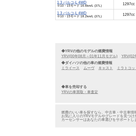
1.3 パルコ-L 4WD
1297cc
※10・15モード 16.6km/L (37L)
1.3 パルコ-L 4WD
1297cc
※10・15モード 18.2km/L (37L)
◆YRVの他のモデルの燃費情報
YRV(00年08月～01年11月モデル)
YRV(0
◆ダイハツの他の車の燃費情報
ミライース
ムーヴ
キャスト
ミラトコッ
◆車を売却する
YRVの車買取・車査定
燃費のいい車を探すなら、中古車・中古車情報のカ
お気に入りのYRVモデルやグレードを見つけた
カーセンサーはあなたの車選びをサポートし