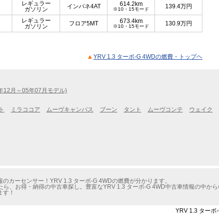
レギュラー
614.2km
インパネ4AT
139.4
万円
ガソリン
※10・15モード
レギュラー
673.4km
フロア5MT
130.9
万円
ガソリン
※10・15モード
YRV 1.3 ターボ-G 4WDの燃費・トップヘ
2年12月～05年07月モデル)
ト
ミラココア
ムーヴキャンバス
ブーン
タント
ムーヴコンテ
ウェイク
ーセンサー！YRV 1.3 ターボ-G 4WDの燃費が分かります。
ら、お得・納得の中古車探し。豊富なYRV 1.3 ターボ-G 4WD中古車情報の中
ます！
YRV 1.3 タ