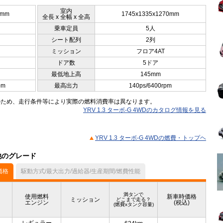
室内
0mm
1745x1335x1270mm
全長 x 全幅 x 全高
乗車定員
5人
シート配列
2列
ミッション
フロア4AT
ドア数
5ドア
最低地上高
145mm
pm
最高出力
140ps/6400rpm
のため、走行条件等により実際の燃料消費率は異なります。
YRV 1.3 ターボ-G 4WDのカタログ情報を見る
YRV 1.3 ターボ-G 4WDの燃費・トップヘ
の他のグレード
価格
駆動方式/最大出力/過給器/生産期間/燃費性能
満タンで
使用燃料
新車時価格
ミッション
どこまで走る？
エンジン
(税込)
(燃費xタンク容量)