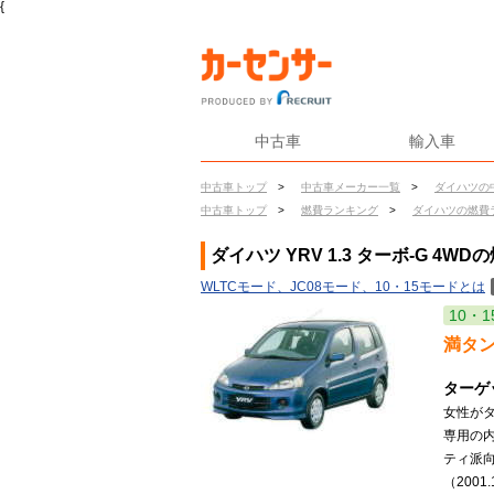
{
中古車
輸入車
中古車トップ
>
中古車メーカー一覧
>
ダイハツの
中古車トップ
>
燃費ランキング
>
ダイハツの燃費
ダイハツ YRV 1.3 ターボ-G 4WD
WLTCモード、JC08モード、10・15モードとは
10・1
満タ
ターゲ
女性が
専用の
ティ派
（2001.