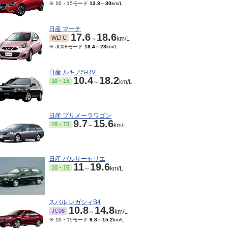
※ 10・15モード
13.8
～
30
km/L
日産 マーチ
17.6
18.6
WLTC
～
km/L
※ JC08モード
18.4
～
23
km/L
日産 ルキノS-RV
10.4
18.2
10・15
～
km/L
日産 プリメーラワゴン
9.7
15.6
10・15
～
km/L
日産 パルサーセリエ
11
19.6
10・15
～
km/L
スバル レガシィB4
10.8
14.8
JC08
～
km/L
※ 10・15モード
9.8
～
15.2
km/L