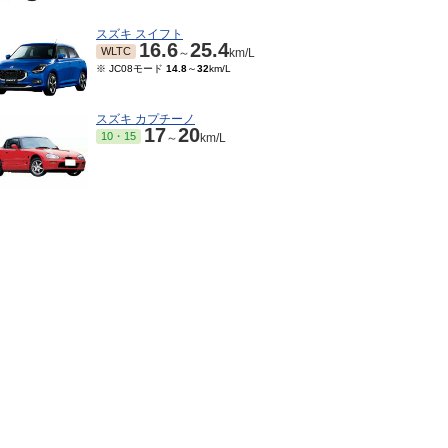
スズキ スイフト
16.6
25.4
WLTC
～
km/L
※ JC08モード
14.8
～
32
km/L
スズキ カプチーノ
17
20
10・15
～
km/L