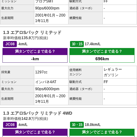
フロア5MT
FF
ミッション
駆動方式
90ps/6000rpm
-
最大出力
過給器（ターボ）
2001年01月～200
-
生産期間
燃費性能
1年11月
1.3 エアロSパック リミテッド
新車時価格
135.9
万円(税抜)
JC08
-km/L
10・15
17.4km/L
満タンでどこまで走る？
満タンでどこまで走る？
-km
696km
レギュラー
使用燃料
1297cc
排気量
エンジン
ガソリン
インパネ4AT
FF
ミッション
駆動方式
90ps/6000rpm
-
最大出力
過給器（ターボ）
2001年01月～200
-
生産期間
燃費性能
1年11月
1.3 エアロSパック リミテッド 4WD
新車時価格
142.9
万円(税抜)
JC08
-km/L
10・15
18.0km/L
満タンでどこまで走る？
満タンでどこまで走る？