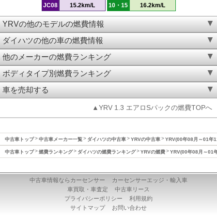
JC08
15.2km/L
10・15
16.2km/L
YRVの他のモデルの燃費情報
ダイハツの他の車の燃費情報
他のメーカーの燃費ランキング
ボディタイプ別燃費ランキング
車を売却する
▲YRV 1.3 エアロSパックの燃費TOPへ
中古車トップ
中古車メーカー一覧
ダイハツの中古車
YRVの中古車
YRV(00年08月～01年
中古車トップ
燃費ランキング
ダイハツの燃費ランキング
YRVの燃費
YRV(00年08月～01
中古車情報ならカーセンサー
カーセンサーエッジ・輸入車
車買取・車査定
中古車リース
プライバシーポリシー
利用規約
サイトマップ
お問い合わせ