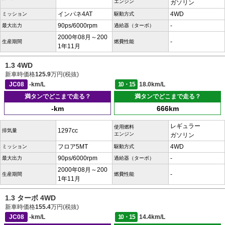
エンジン
ガソリン
インパネ4AT
4WD
ミッション
駆動方式
90ps/6000rpm
-
最大出力
過給器（ターボ）
2000年08月～200
-
生産期間
燃費性能
1年11月
1.3 4WD
新車時価格
125.9
万円(税抜)
JC08
-km/L
10・15
18.0km/L
満タンでどこまで走る？
満タンでどこまで走る？
-km
666km
レギュラー
使用燃料
1297cc
排気量
エンジン
ガソリン
フロア5MT
4WD
ミッション
駆動方式
90ps/6000rpm
-
最大出力
過給器（ターボ）
2000年08月～200
-
生産期間
燃費性能
1年11月
1.3 ターボ 4WD
新車時価格
155.4
万円(税抜)
JC08
-km/L
10・15
14.4km/L