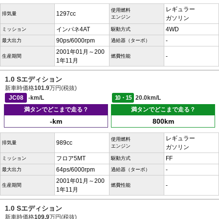
レギュラー
使用燃料
1297cc
排気量
エンジン
ガソリン
インパネ4AT
4WD
ミッション
駆動方式
90ps/6000rpm
-
最大出力
過給器（ターボ）
2001年01月～200
-
生産期間
燃費性能
1年11月
1.0 Sエディション
新車時価格
101.9
万円(税抜)
JC08
-km/L
10・15
20.0km/L
満タンでどこまで走る？
満タンでどこまで走る？
-km
800km
レギュラー
使用燃料
989cc
排気量
エンジン
ガソリン
フロア5MT
FF
ミッション
駆動方式
64ps/6000rpm
-
最大出力
過給器（ターボ）
2001年01月～200
-
生産期間
燃費性能
1年11月
1.0 Sエディション
新車時価格
109.9
万円(税抜)