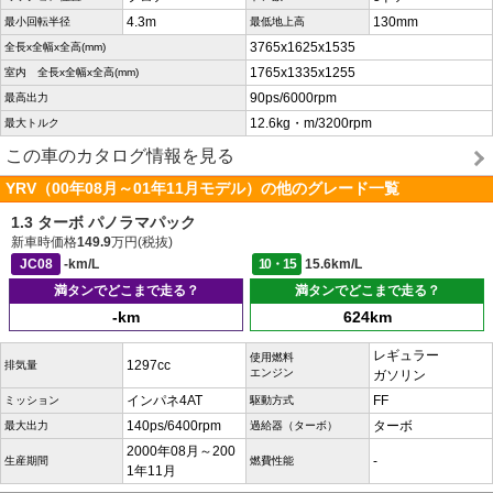
4.3m
130mm
最小回転半径
最低地上高
3765x1625x1535
全長x全幅x全高(mm)
1765x1335x1255
室内 全長x全幅x全高(mm)
90ps/6000rpm
最高出力
12.6kg・m/3200rpm
最大トルク
この車のカタログ情報を見る
YRV（00年08月～01年11月モデル）の他のグレード一覧
1.3 ターボ パノラマパック
新車時価格
149.9
万円(税抜)
JC08
-km/L
10・15
15.6km/L
満タンでどこまで走る？
満タンでどこまで走る？
-km
624km
レギュラー
使用燃料
1297cc
排気量
エンジン
ガソリン
インパネ4AT
FF
ミッション
駆動方式
140ps/6400rpm
ターボ
最大出力
過給器（ターボ）
2000年08月～200
-
生産期間
燃費性能
1年11月