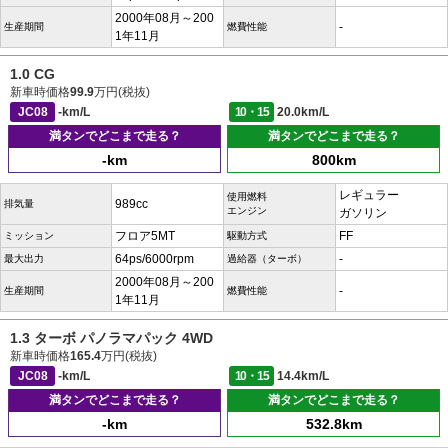
2000年08月～200
-
生産期間
燃費性能
1年11月
1.0 CG
新車時価格
99.9
万円(税抜)
JC08
-km/L
10・15
20.0km/L
満タンでどこまで走る？
満タンでどこまで走る？
-km
800km
レギュラー
使用燃料
989cc
排気量
エンジン
ガソリン
フロア5MT
FF
ミッション
駆動方式
64ps/6000rpm
-
最大出力
過給器（ターボ）
2000年08月～200
-
生産期間
燃費性能
1年11月
1.3 ターボ パノラマパック 4WD
新車時価格
165.4
万円(税抜)
JC08
-km/L
10・15
14.4km/L
満タンでどこまで走る？
満タンでどこまで走る？
-km
532.8km