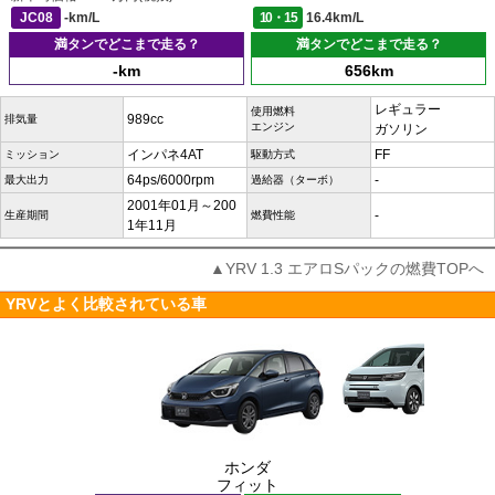
JC08
-km/L
10・15
16.4km/L
満タンでどこまで走る？
満タンでどこまで走る？
-km
656km
レギュラー
使用燃料
989cc
排気量
エンジン
ガソリン
インパネ4AT
FF
ミッション
駆動方式
64ps/6000rpm
-
最大出力
過給器（ターボ）
2001年01月～200
-
生産期間
燃費性能
1年11月
▲YRV 1.3 エアロSパックの燃費TOPへ
YRVとよく比較されている車
ホンダ
フィット