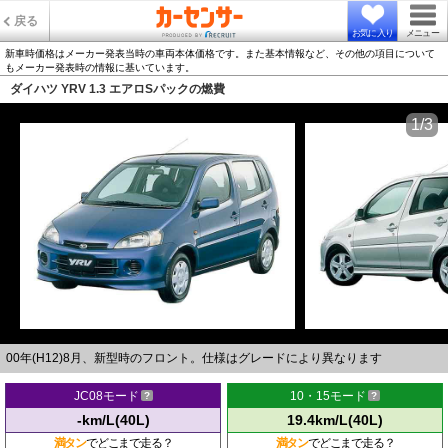
戻る
お気に入り
メニュー
新車時価格はメーカー発表当時の車両本体価格です。また基本情報など、その他の項目について
もメーカー発表時の情報に基いています。
ダイハツ YRV 1.3 エアロSパックの燃費
1/3
00年(H12)8月、新型時のフロント。仕様はグレードにより異なります
JC08モード
10・15モード
-km/L(40L)
19.4km/L(40L)
満タン
でどこまで走る？
満タン
でどこまで走る？