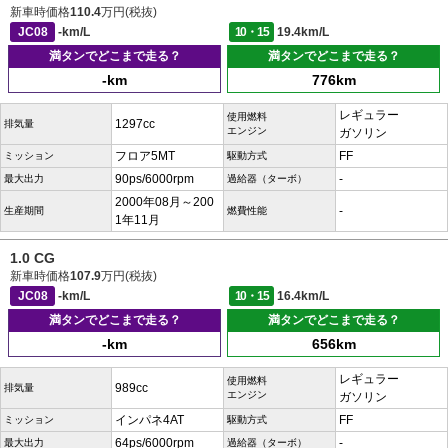
新車時価格
110.4
万円(税抜)
JC08
-km/L
10・15
19.4km/L
満タンでどこまで走る？
満タンでどこまで走る？
-km
776km
レギュラー
使用燃料
1297cc
排気量
エンジン
ガソリン
フロア5MT
FF
ミッション
駆動方式
90ps/6000rpm
-
最大出力
過給器（ターボ）
2000年08月～200
-
生産期間
燃費性能
1年11月
1.0 CG
新車時価格
107.9
万円(税抜)
JC08
-km/L
10・15
16.4km/L
満タンでどこまで走る？
満タンでどこまで走る？
-km
656km
レギュラー
使用燃料
989cc
排気量
エンジン
ガソリン
インパネ4AT
FF
ミッション
駆動方式
64ps/6000rpm
-
最大出力
過給器（ターボ）