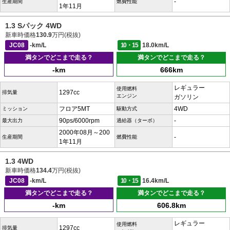
-
生産期間
燃費性能
1年11月
1.3 Sパック 4WD
新車時価格
130.9
万円(税抜)
JC08
-km/L
10・15
18.0km/L
満タンでどこまで走る？
満タンでどこまで走る？
-km
666km
レギュラー
使用燃料
1297cc
排気量
エンジン
ガソリン
フロア5MT
4WD
ミッション
駆動方式
90ps/6000rpm
-
最大出力
過給器（ターボ）
2000年08月～200
-
生産期間
燃費性能
1年11月
1.3 4WD
新車時価格
134.4
万円(税抜)
JC08
-km/L
10・15
16.4km/L
満タンでどこまで走る？
満タンでどこまで走る？
-km
606.8km
レギュラー
使用燃料
1297cc
排気量