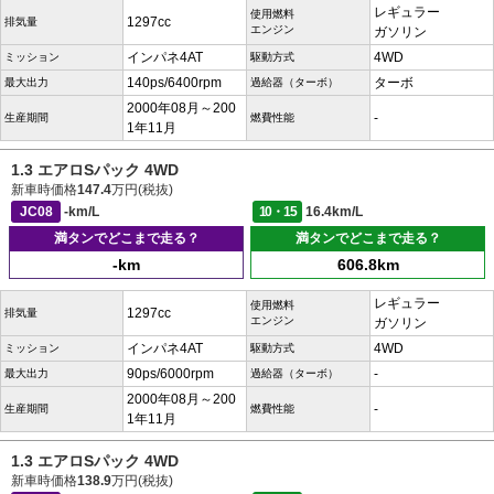
レギュラー
使用燃料
1297cc
排気量
エンジン
ガソリン
インパネ4AT
4WD
ミッション
駆動方式
140ps/6400rpm
ターボ
最大出力
過給器（ターボ）
2000年08月～200
-
生産期間
燃費性能
1年11月
1.3 エアロSパック 4WD
新車時価格
147.4
万円(税抜)
JC08
-km/L
10・15
16.4km/L
満タンでどこまで走る？
満タンでどこまで走る？
-km
606.8km
レギュラー
使用燃料
1297cc
排気量
エンジン
ガソリン
インパネ4AT
4WD
ミッション
駆動方式
90ps/6000rpm
-
最大出力
過給器（ターボ）
2000年08月～200
-
生産期間
燃費性能
1年11月
1.3 エアロSパック 4WD
新車時価格
138.9
万円(税抜)