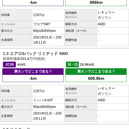
-km
666km
レギュラー
使用燃料
1297cc
排気量
エンジン
ガソリン
フロア5MT
4WD
ミッション
駆動方式
90ps/6000rpm
-
最大出力
過給器（ターボ）
2001年01月～200
-
生産期間
燃費性能
1年11月
1.3 エアロSパック リミテッド 4WD
新車時価格
151.4
万円(税抜)
JC08
-km/L
10・15
16.4km/L
満タンでどこまで走る？
満タンでどこまで走る？
-km
606.8km
レギュラー
使用燃料
1297cc
排気量
エンジン
ガソリン
インパネ4AT
4WD
ミッション
駆動方式
90ps/6000rpm
-
最大出力
過給器（ターボ）
2001年01月～200
-
生産期間
燃費性能
1年11月