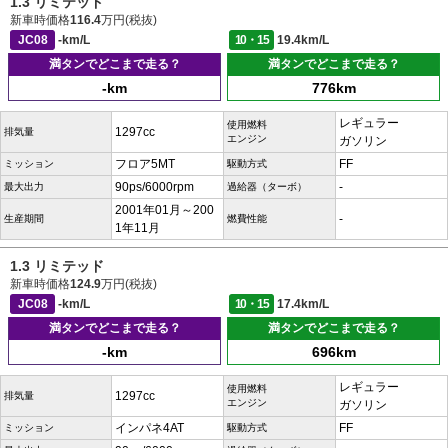
1.3 リミテッド
新車時価格
116.4
万円(税抜)
JC08
-km/L
10・15
19.4km/L
満タンでどこまで走る？
満タンでどこまで走る？
-km
776km
レギュラー
使用燃料
1297cc
排気量
エンジン
ガソリン
フロア5MT
FF
ミッション
駆動方式
90ps/6000rpm
-
最大出力
過給器（ターボ）
2001年01月～200
-
生産期間
燃費性能
1年11月
1.3 リミテッド
新車時価格
124.9
万円(税抜)
JC08
-km/L
10・15
17.4km/L
満タンでどこまで走る？
満タンでどこまで走る？
-km
696km
レギュラー
使用燃料
1297cc
排気量
エンジン
ガソリン
インパネ4AT
FF
ミッション
駆動方式