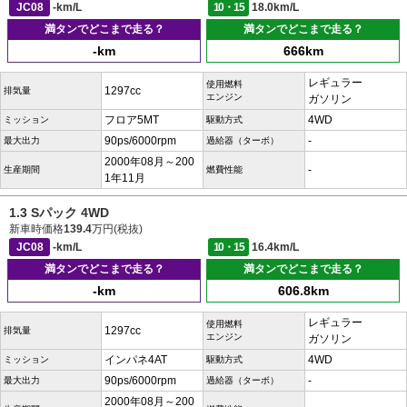
JC08
-km/L
10・15
18.0km/L
満タンでどこまで走る？
満タンでどこまで走る？
-km
666km
レギュラー
使用燃料
1297cc
排気量
エンジン
ガソリン
フロア5MT
4WD
ミッション
駆動方式
90ps/6000rpm
-
最大出力
過給器（ターボ）
2000年08月～200
-
生産期間
燃費性能
1年11月
1.3 Sパック 4WD
新車時価格
139.4
万円(税抜)
JC08
-km/L
10・15
16.4km/L
満タンでどこまで走る？
満タンでどこまで走る？
-km
606.8km
レギュラー
使用燃料
1297cc
排気量
エンジン
ガソリン
インパネ4AT
4WD
ミッション
駆動方式
90ps/6000rpm
-
最大出力
過給器（ターボ）
2000年08月～200