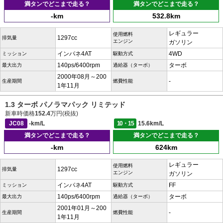
満タンでどこまで走る？
満タンでどこまで走る？
-km
532.8km
レギュラー
使用燃料
1297cc
排気量
エンジン
ガソリン
インパネ4AT
4WD
ミッション
駆動方式
140ps/6400rpm
ターボ
最大出力
過給器（ターボ）
2000年08月～200
-
生産期間
燃費性能
1年11月
1.3 ターボ パノラマパック リミテッド
新車時価格
152.4
万円(税抜)
JC08
-km/L
10・15
15.6km/L
満タンでどこまで走る？
満タンでどこまで走る？
-km
624km
レギュラー
使用燃料
1297cc
排気量
エンジン
ガソリン
インパネ4AT
FF
ミッション
駆動方式
140ps/6400rpm
ターボ
最大出力
過給器（ターボ）
2001年01月～200
-
生産期間
燃費性能
1年11月