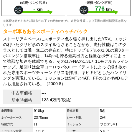
（燃費×タンク容量）
（燃費×タンク容量）
-
776
km
km
※燃費は定められた試験条件の下での数値のため、走行条件等により実際の燃料消費率は異な
ります。
ターボ車もあるスポーティハッチバック
ストーリアをベースにスポーティ色を強く押し出したYRV。エッジ
の利いたクサビ形のスタイルもさることながら、走行性能はこのク
ラスとしては唯一無二の存在だ。特にトップモデルの1.3Lの直3ター
ボエンジン搭載車は、140psを誇る最高出力と軽量なボディによっ
て強烈な加速を体感できる。そのほかNAの1.3Lと1Lモデルもライン
ナップ。足回りは全車ヨーロッパのロードテストによって鍛え抜か
れた専用スポーツチューンドサスを採用。キビキビとしたハンドリ
ングを実現している。ミッションは5MTと4AT、FFのほか4WDモデ
ルも用意されている。（2000.8）
中古車価格
---
123.4
万円(税抜)
新車時価格
910kg
5名
車両重量
乗車定員
2370mm
2列
ホイールベース
シート列数
FF
フロア5MT
駆動方式
ミッション
フロア
5ドア
ミッション位置
ドア数