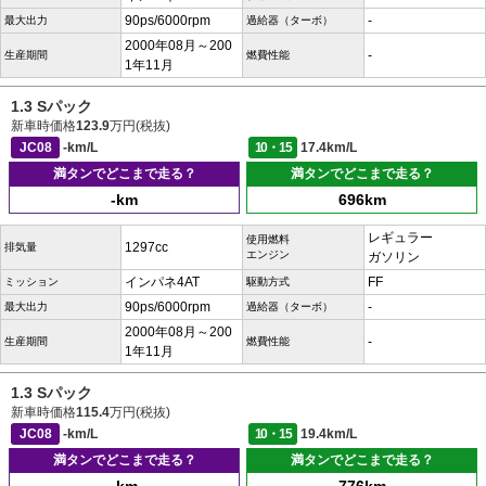
90ps/6000rpm
-
最大出力
過給器（ターボ）
2000年08月～200
-
生産期間
燃費性能
1年11月
1.3 Sパック
新車時価格
123.9
万円(税抜)
JC08
-km/L
10・15
17.4km/L
満タンでどこまで走る？
満タンでどこまで走る？
-km
696km
レギュラー
使用燃料
1297cc
排気量
エンジン
ガソリン
インパネ4AT
FF
ミッション
駆動方式
90ps/6000rpm
-
最大出力
過給器（ターボ）
2000年08月～200
-
生産期間
燃費性能
1年11月
1.3 Sパック
新車時価格
115.4
万円(税抜)
JC08
-km/L
10・15
19.4km/L
満タンでどこまで走る？
満タンでどこまで走る？