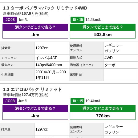
1.3 ターボ パノラマパック リミテッド4WD
新車時価格
167.9
万円(税抜)
JC08
-km/L
10・15
14.4km/L
満タンでどこまで走る？
満タンでどこまで走る？
-km
532.8km
レギュラー
使用燃料
1297cc
排気量
エンジン
ガソリン
インパネ4AT
4WD
ミッション
駆動方式
140ps/6400rpm
ターボ
最大出力
過給器（ターボ）
2001年01月～200
-
生産期間
燃費性能
1年11月
1.3 エアロSパック リミテッド
新車時価格
127.4
万円(税抜)
JC08
-km/L
10・15
19.4km/L
満タンでどこまで走る？
満タンでどこまで走る？
-km
776km
レギュラー
使用燃料
1297cc
排気量
エンジン
ガソリン