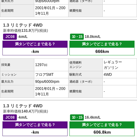
90ps/6000rpm
-
最大出力
過給器（ターボ）
2001年01月～200
-
生産期間
燃費性能
1年11月
1.3 リミテッド 4WD
新車時価格
131.9
万円(税抜)
JC08
-km/L
10・15
18.0km/L
満タンでどこまで走る？
満タンでどこまで走る？
-km
666km
レギュラー
使用燃料
1297cc
排気量
エンジン
ガソリン
フロア5MT
4WD
ミッション
駆動方式
90ps/6000rpm
-
最大出力
過給器（ターボ）
2001年01月～200
-
生産期間
燃費性能
1年11月
1.3 リミテッド 4WD
新車時価格
140.4
万円(税抜)
JC08
-km/L
10・15
16.4km/L
満タンでどこまで走る？
満タンでどこまで走る？
-km
606.8km