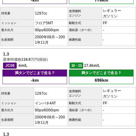
-km
776km
レギュラー
使用燃料
1297cc
排気量
エンジン
ガソリン
フロア5MT
FF
ミッション
駆動方式
90ps/6000rpm
-
最大出力
過給器（ターボ）
2000年08月～200
-
生産期間
燃費性能
1年11月
1.3
新車時価格
118.9
万円(税抜)
JC08
-km/L
10・15
17.4km/L
満タンでどこまで走る？
満タンでどこまで走る？
-km
696km
レギュラー
使用燃料
1297cc
排気量
エンジン
ガソリン
インパネ4AT
FF
ミッション
駆動方式
90ps/6000rpm
-
最大出力
過給器（ターボ）
2000年08月～200
-
生産期間
燃費性能
1年11月
1.3