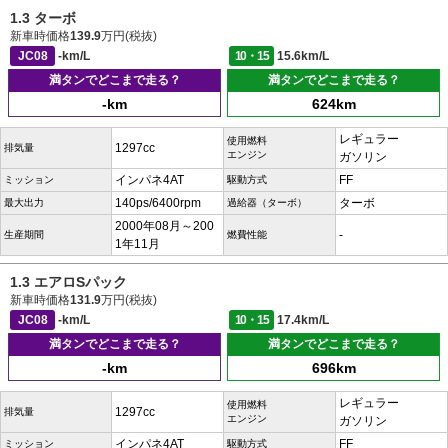
1.3 ターボ
新車時価格
139.9
万円(税抜)
JC08
-km/L
10・15
15.6km/L
満タンでどこまで走る？
満タンでどこまで走る？
-km
624km
レギュラー
使用燃料
1297cc
排気量
エンジン
ガソリン
インパネ4AT
FF
ミッション
駆動方式
140ps/6400rpm
ターボ
最大出力
過給器（ターボ）
2000年08月～200
-
生産期間
燃費性能
1年11月
1.3 エアロSパック
新車時価格
131.9
万円(税抜)
JC08
-km/L
10・15
17.4km/L
満タンでどこまで走る？
満タンでどこまで走る？
-km
696km
レギュラー
使用燃料
1297cc
排気量
エンジン
ガソリン
インパネ4AT
FF
ミッション
駆動方式