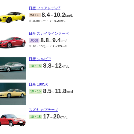
日産 フェアレディZ
8.4
10.2
WLTC
～
km/L
※ JC08モード
9
～
9.2
km/L
日産 スカイラインクーペ
8.8
9.4
JC08
～
km/L
※ 10・15モード
7
～
12
km/L
日産 シルビア
8.8
12
10・15
～
km/L
日産 180SX
8.5
11.8
10・15
～
km/L
スズキ カプチーノ
17
20
10・15
～
km/L