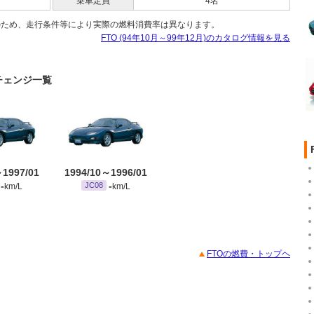
乗車定員
4名
のため、走行条件等により実際の燃料消費率は異なります。
FTO (94年10月～99年12月)のカタログ情報を見る
ーチェンジ一覧
～1997/01
1994/10～1996/01
-
-
JC08
km/L
km/L
FTOの燃費・トップヘ