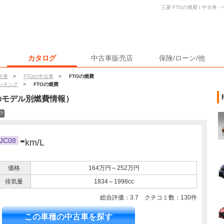
三菱 FTOの燃費 | 中古
カタログ
中古車販売店
保険/ローン/他
古車
>
FTOの中古車
>
FTOの燃費
ンキング
>
FTOの燃費
のモデル別燃費情報）
？
-
JC08
km/L
価格
164万円～252万円
排気量
1834～1998cc
総合評価：
3.7
クチコミ数：
130
件
この車種の中古車を探す