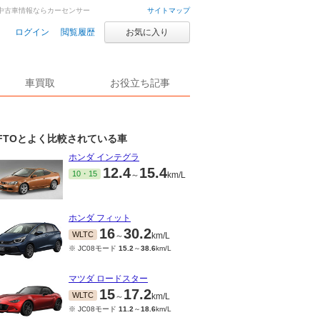
車・中古車情報ならカーセンサー
サイトマップ
ログイン
閲覧履歴
お気に入り
車買取
お役立ち記事
FTOとよく比較されている車
ホンダ インテグラ
12.4
15.4
10・15
～
km/L
ホンダ フィット
16
30.2
WLTC
～
km/L
※ JC08モード
15.2
～
38.6
km/L
マツダ ロードスター
15
17.2
WLTC
～
km/L
※ JC08モード
11.2
～
18.6
km/L