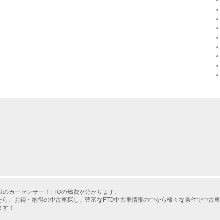
のカーセンサー！FTOの燃費が分かります。
たら、お得・納得の中古車探し。豊富なFTO中古車情報の中から様々な条件で中古
ます！