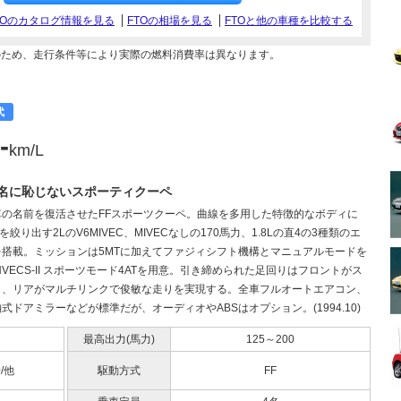
TOのカタログ情報を見る
FTOの相場を見る
FTOと他の車種を比較する
のため、走行条件等により実際の燃料消費率は異なります。
代
-
km/L
名に恥じないスポーティクーペ
車の名前を復活させたFFスポーツクーペ。曲線を多用した特徴的なボディに
力を絞り出す2LのV6MIVEC、MIVECなしの170馬力、1.8Lの直4の3種類のエ
を搭載。ミッションは5MTに加えてファジィシフト機構とマニュアルモードを
NVECS-II スポーツモード4ATを用意。引き締められた足回りはフロントがス
ト、リアがマルチリンクで俊敏な走りを実現する。全車フルオートエアコン、
式ドアミラーなどが標準だが、オーディオやABSはオプション。(1994.10)
最高出力(馬力)
125～200
0/他
駆動方式
FF