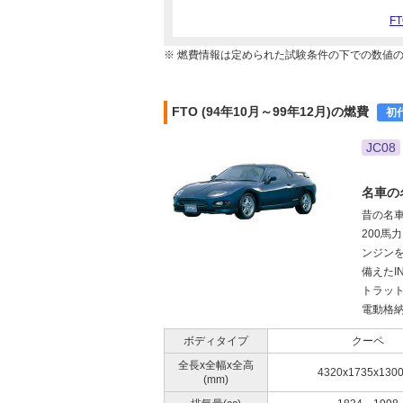
F
※ 燃費情報は定められた試験条件の下での数値
FTO (94年10月～99年12月)の燃費
初
JC08
名車の
昔の名
200馬
ンジン
備えたI
トラッ
電動格納
ボディタイプ
クーペ
全長x全幅x全高
4320x1735x130
(mm)