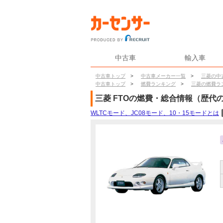
中古車
輸入車
中古車トップ
>
中古車メーカー一覧
>
三菱の中
中古車トップ
>
燃費ランキング
>
三菱の燃費ラ
三菱
FTO
の燃費・総合情報（歴代
WLTCモード、JC08モード、10・15モードとは