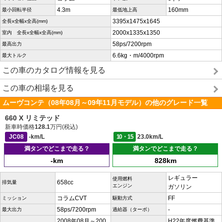
4.3m
160mm
最小回転半径
最低地上高
3395x1475x1645
全長x全幅x全高(mm)
2000x1335x1350
室内 全長x全幅x全高(mm)
58ps/7200rpm
最高出力
6.6kg・m/4000rpm
最大トルク
この車のカタログ情報を見る
この車の相場を見る
ムーヴコンテ（08年08月～09年11月モデル）の他のグレード一覧
660 X リミテッド
新車時価格
128.1
万円(税込)
JC08
-km/L
10・15
23.0km/L
満タンでどこまで走る？
満タンでどこまで走る？
-km
828km
レギュラー
使用燃料
658cc
排気量
エンジン
ガソリン
コラムCVT
FF
ミッション
駆動方式
58ps/7200rpm
-
最大出力
過給器（ターボ）
2008年08月～200
H22年度燃費基準