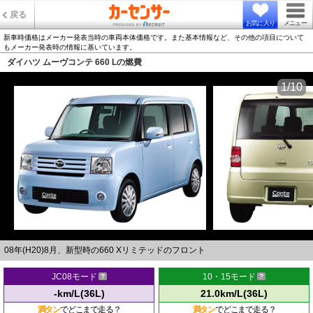
戻る
お気に入り
メニュー
新車時価格はメーカー発表当時の車両本体価格です。また基本情報など、その他の項目について
もメーカー発表時の情報に基いています。
ダイハツ ムーヴコンテ 660 Lの燃費
1/10
08年(H20)8月、新型時の660 Xリミテッドのフロント
JC08モード
10・15モード
-km/L(36L)
21.0km/L(36L)
満タン
でどこまで走る？
満タン
でどこまで走る？