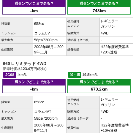
満タンでどこまで走る？
満タンでどこまで走る？
-km
748km
レギュラー
使用燃料
658cc
排気量
エンジン
ガソリン
コラムCVT
4WD
ミッション
駆動方式
58ps/7200rpm
-
最大出力
過給器（ターボ）
2008年08月～200
H22年度燃費基準
生産期間
燃費性能
9年11月
+20%達成
660 L リミテッド 4WD
新車時価格
123.4
万円(税込)
JC08
-km/L
10・15
19.8km/L
満タンでどこまで走る？
満タンでどこまで走る？
-km
673.2km
レギュラー
使用燃料
658cc
排気量
エンジン
ガソリン
コラム4AT
4WD
ミッション
駆動方式
58ps/7200rpm
-
最大出力
過給器（ターボ）
2008年08月～200
H22年度燃費基準
生産期間
燃費性能
9年11月
+10%達成