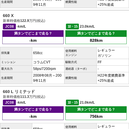
生産期間
燃費性能
9年11月
+25%達成
660 X
新車時価格
122.9
万円(税込)
JC08
-km/L
10・15
23.0km/L
満タンでどこまで走る？
満タンでどこまで走る？
-km
828km
レギュラー
使用燃料
658cc
排気量
エンジン
ガソリン
コラムCVT
FF
ミッション
駆動方式
58ps/7200rpm
-
最大出力
過給器（ターボ）
2008年08月～200
H22年度燃費基準
生産期間
燃費性能
9年11月
+25%達成
660 L リミテッド
新車時価格
111.3
万円(税込)
JC08
-km/L
10・15
21.0km/L
満タンでどこまで走る？
満タンでどこまで走る？
-km
756km
レギュラー
使用燃料
排気量