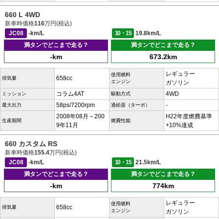
660 L 4WD
新車時価格
116
万円(税込)
JC08
-km/L
10・15
19.8km/L
満タンでどこまで走る？
満タンでどこまで走る？
-km
673.2km
レギュラー
使用燃料
658cc
排気量
エンジン
ガソリン
コラム4AT
4WD
ミッション
駆動方式
58ps/7200rpm
-
最大出力
過給器（ターボ）
2008年08月～200
H22年度燃費基準
生産期間
燃費性能
9年11月
+10%達成
660 カスタム RS
新車時価格
155.4
万円(税込)
JC08
-km/L
10・15
21.5km/L
満タンでどこまで走る？
満タンでどこまで走る？
-km
774km
レギュラー
使用燃料
658cc
排気量
エンジン
ガソリン