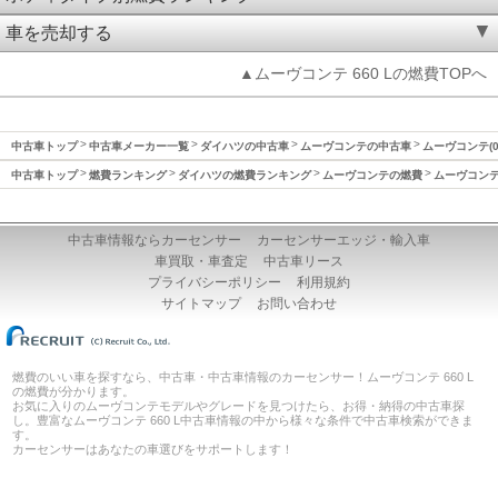
車を売却する
▲ムーヴコンテ 660 Lの燃費TOPへ
中古車トップ
中古車メーカー一覧
ダイハツの中古車
ムーヴコンテの中古車
ムーヴコンテ(0
中古車トップ
燃費ランキング
ダイハツの燃費ランキング
ムーヴコンテの燃費
ムーヴコンテ(
中古車情報ならカーセンサー
カーセンサーエッジ・輸入車
車買取・車査定
中古車リース
プライバシーポリシー
利用規約
サイトマップ
お問い合わせ
燃費のいい車を探すなら、中古車・中古車情報のカーセンサー！ムーヴコンテ 660 L
の燃費が分かります。
お気に入りのムーヴコンテモデルやグレードを見つけたら、お得・納得の中古車探
し。豊富なムーヴコンテ 660 L中古車情報の中から様々な条件で中古車検索ができま
す。
カーセンサーはあなたの車選びをサポートします！