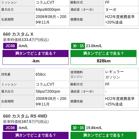
コラムCVT
FF
ミッション
駆動方式
64ps/6000rpm
ターボ
最大出力
過給器（ターボ）
2008年08月～200
H22年度燃費基準
生産期間
燃費性能
9年11月
+20%達成
660 カスタム X
新車時価格
133.4
万円(税込)
JC08
-km/L
10・15
23.0km/L
満タンでどこまで走る？
満タンでどこまで走る？
-km
828km
レギュラー
使用燃料
658cc
排気量
エンジン
ガソリン
コラムCVT
FF
ミッション
駆動方式
58ps/7200rpm
-
最大出力
過給器（ターボ）
2008年08月～200
H22年度燃費基準
生産期間
燃費性能
9年11月
+25%達成
660 カスタム RS 4WD
新車時価格
167.5
万円(税込)
JC08
-km/L
10・15
19.8km/L
満タンでどこまで走る？
満タンでどこまで走る？