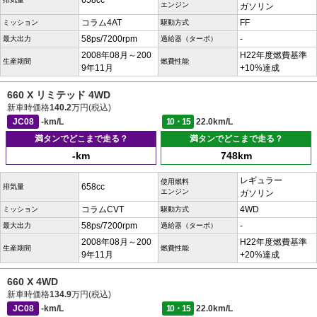
658cc
エンジン
ガソリン
コラム4AT
FF
ミッション
駆動方式
58ps/7200rpm
-
最大出力
過給器（ターボ）
2008年08月～200
H22年度燃費基準
生産期間
燃費性能
9年11月
+10%達成
660 X リミテッド 4WD
新車時価格
140.2
万円(税込)
JC08
-km/L
10・15
22.0km/L
満タンでどこまで走る？
満タンでどこまで走る？
-km
748km
レギュラー
使用燃料
658cc
排気量
エンジン
ガソリン
コラムCVT
4WD
ミッション
駆動方式
58ps/7200rpm
-
最大出力
過給器（ターボ）
2008年08月～200
H22年度燃費基準
生産期間
燃費性能
9年11月
+20%達成
660 X 4WD
新車時価格
134.9
万円(税込)
JC08
-km/L
10・15
22.0km/L