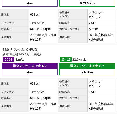
-km
673.2km
レギュラー
使用燃料
658cc
排気量
エンジン
ガソリン
コラムCVT
4WD
ミッション
駆動方式
64ps/6000rpm
ターボ
最大出力
過給器（ターボ）
2008年08月～200
H22年度燃費基準
生産期間
燃費性能
9年11月
+10%達成
660 カスタム X 4WD
新車時価格
145.4
万円(税込)
JC08
-km/L
10・15
22.0km/L
満タンでどこまで走る？
満タンでどこまで走る？
-km
748km
レギュラー
使用燃料
658cc
排気量
エンジン
ガソリン
コラムCVT
4WD
ミッション
駆動方式
58ps/7200rpm
-
最大出力
過給器（ターボ）
2008年08月～200
H22年度燃費基準
生産期間
燃費性能
9年11月
+20%達成