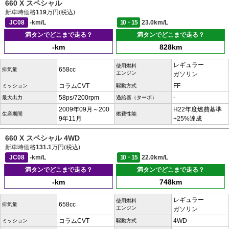
660 X スペシャル
新車時価格
119
万円(税込)
JC08
-km/L
10・15
23.0km/L
満タンでどこまで走る？
満タンでどこまで走る？
-km
828km
レギュラー
使用燃料
658cc
排気量
エンジン
ガソリン
コラムCVT
FF
ミッション
駆動方式
58ps/7200rpm
-
最大出力
過給器（ターボ）
2009年09月～200
H22年度燃費基準
生産期間
燃費性能
9年11月
+25%達成
660 X スペシャル 4WD
新車時価格
131.1
万円(税込)
JC08
-km/L
10・15
22.0km/L
満タンでどこまで走る？
満タンでどこまで走る？
-km
748km
レギュラー
使用燃料
658cc
排気量
エンジン
ガソリン
コラムCVT
4WD
ミッション
駆動方式