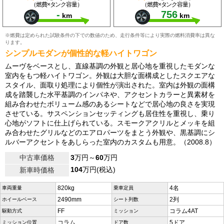
（燃費×タンク容量）
（燃費×タンク容量）
-
756
km
km
※燃費は定められた試験条件の下での数値のため、走行条件等により実際の燃料消費率は異な
ります。
シンプルモダンが個性的な軽ハイトワゴン
ムーヴをベースとし、直線基調の外観と居心地を重視したモダンな
室内をもつ軽ハイトワゴン。外観は大胆な面構成としたスクエアな
スタイル、面取り処理により個性が演出された。室内は外観の面構
成を踏襲した水平基調のインパネや、アクセントカラーと異素材を
組み合わせたボリューム感のあるシートなどで居心地の良さを実現
させている。サスペンションセッティングも居住性を重視し、乗り
心地がソフトに仕上げられている。スモークアクリルとメッキを組
み合わせたグリルなどのエアロパーツをまとう外観や、黒基調にシ
ルバーアクセントをあしらった室内のカスタムも用意。（2008.8）
中古車価格
3
万円～
60
万円
104
万円(税込)
新車時価格
820kg
4名
車両重量
乗車定員
2490mm
2列
ホイールベース
シート列数
FF
コラム4AT
駆動方式
ミッション
コラム
5ドア
ミッション位置
ドア数