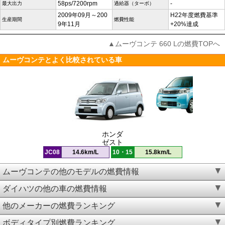
58ps/7200rpm
-
最大出力
過給器（ターボ）
2009年09月～200
H22年度燃費基準
生産期間
燃費性能
9年11月
+20%達成
▲ムーヴコンテ 660 Lの燃費TOPへ
ムーヴコンテとよく比較されている車
ホンダ
ゼスト
JC08
14.6km/L
10・15
15.8km/L
ムーヴコンテの他のモデルの燃費情報
ダイハツの他の車の燃費情報
他のメーカーの燃費ランキング
ボディタイプ別燃費ランキング