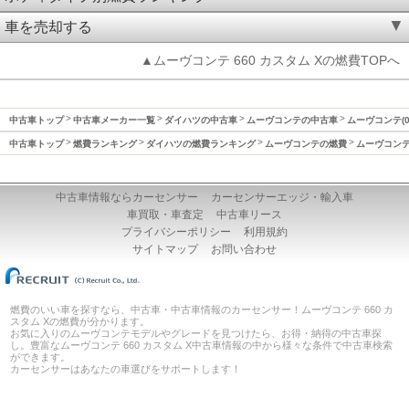
車を売却する
▲ムーヴコンテ 660 カスタム Xの燃費TOPへ
中古車トップ
中古車メーカー一覧
ダイハツの中古車
ムーヴコンテの中古車
ムーヴコンテ(0
中古車トップ
燃費ランキング
ダイハツの燃費ランキング
ムーヴコンテの燃費
ムーヴコンテ(
中古車情報ならカーセンサー
カーセンサーエッジ・輸入車
車買取・車査定
中古車リース
プライバシーポリシー
利用規約
サイトマップ
お問い合わせ
燃費のいい車を探すなら、中古車・中古車情報のカーセンサー！ムーヴコンテ 660 カ
スタム Xの燃費が分かります。
お気に入りのムーヴコンテモデルやグレードを見つけたら、お得・納得の中古車探
し。豊富なムーヴコンテ 660 カスタム X中古車情報の中から様々な条件で中古車検索
ができます。
カーセンサーはあなたの車選びをサポートします！