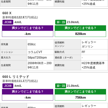
生産期間
燃費性能
9年11月
+25%達成
660 X
新車時価格
122.9
万円(税込)
JC08
-km/L
10・15
23.0km/L
満タンでどこまで走る？
満タンでどこまで走る？
-km
828km
レギュラー
使用燃料
658cc
排気量
エンジン
ガソリン
コラムCVT
FF
ミッション
駆動方式
58ps/7200rpm
-
最大出力
過給器（ターボ）
2008年08月～200
H22年度燃費基準
生産期間
燃費性能
9年11月
+25%達成
660 L リミテッド
新車時価格
111.3
万円(税込)
JC08
-km/L
10・15
21.0km/L
満タンでどこまで走る？
満タンでどこまで走る？
-km
756km
レギュラー
使用燃料
排気量