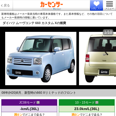
戻る
お気に入り
メニュー
新車時価格はメーカー発表当時の車両本体価格です。また基本情報など、その他の項目について
もメーカー発表時の情報に基いています。
ダイハツ ムーヴコンテ 660 カスタム Xの燃費
1/10
08年(H20)8月、新型時の660 Xリミテッドのフロント
JC08モード
10・15モード
-km/L(36L)
23.0km/L(36L)
満タン
でどこまで走る？
満タン
でどこまで走る？