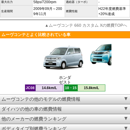
58ps/7200rpm
-
最大出力
過給器（ターボ）
2009年09月～200
H22年度燃費基準
生産期間
燃費性能
9年11月
+20%達成
▲ムーヴコンテ 660 カスタム Xの燃費TOPへ
ムーヴコンテとよく比較されている車
ホンダ
ゼスト
JC08
14.6km/L
10・15
15.8km/L
ムーヴコンテの他のモデルの燃費情報
ダイハツの他の車の燃費情報
他のメーカーの燃費ランキング
ボディタイプ別燃費ランキング