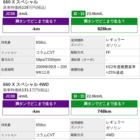
660 X スペシャル
新車時価格
119
万円(税込)
JC08
-km/L
10・15
23.0km/L
満タンでどこまで走る？
満タンでどこまで走る？
-km
828km
レギュラー
使用燃料
658cc
排気量
エンジン
ガソリン
コラムCVT
FF
ミッション
駆動方式
58ps/7200rpm
-
最大出力
過給器（ターボ）
2009年09月～200
H22年度燃費基準
生産期間
燃費性能
9年11月
+25%達成
660 X スペシャル 4WD
新車時価格
131.1
万円(税込)
JC08
-km/L
10・15
22.0km/L
満タンでどこまで走る？
満タンでどこまで走る？
-km
748km
レギュラー
使用燃料
658cc
排気量
エンジン
ガソリン
コラムCVT
4WD
ミッション
駆動方式