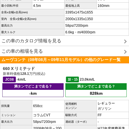
4.5m
160mm
最小回転半径
最低地上高
3395x1475x1655
全長x全幅x全高(mm)
2000x1335x1350
室内 全長x全幅x全高(mm)
58ps/7200rpm
最高出力
6.6kg・m/4000rpm
最大トルク
この車のカタログ情報を見る
この車の相場を見る
ムーヴコンテ（08年08月～09年11月モデル）の他のグレード一覧
660 X リミテッド
新車時価格
128.1
万円(税込)
JC08
-km/L
10・15
23.0km/L
満タンでどこまで走る？
満タンでどこまで走る？
-km
828km
レギュラー
使用燃料
658cc
排気量
エンジン
ガソリン
コラムCVT
FF
ミッション
駆動方式
58ps/7200rpm
-
最大出力
過給器（ターボ）
2008年08月～200
H22年度燃費基準