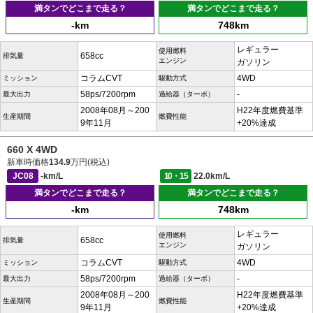
満タンでどこまで走る？
満タンでどこまで走る？
-km
748km
レギュラー
使用燃料
658cc
排気量
エンジン
ガソリン
コラムCVT
4WD
ミッション
駆動方式
58ps/7200rpm
-
最大出力
過給器（ターボ）
2008年08月～200
H22年度燃費基準
生産期間
燃費性能
9年11月
+20%達成
660 X 4WD
新車時価格
134.9
万円(税込)
JC08
-km/L
10・15
22.0km/L
満タンでどこまで走る？
満タンでどこまで走る？
-km
748km
レギュラー
使用燃料
658cc
排気量
エンジン
ガソリン
コラムCVT
4WD
ミッション
駆動方式
58ps/7200rpm
-
最大出力
過給器（ターボ）
2008年08月～200
H22年度燃費基準
生産期間
燃費性能
9年11月
+20%達成