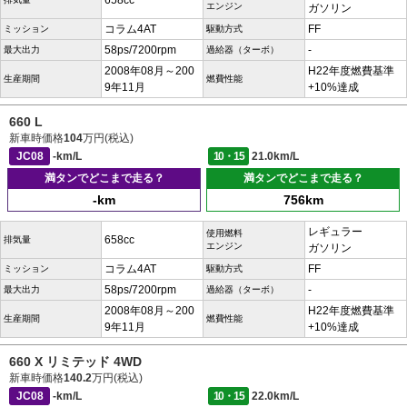
658cc
エンジン
ガソリン
コラム4AT
FF
ミッション
駆動方式
58ps/7200rpm
-
最大出力
過給器（ターボ）
2008年08月～200
H22年度燃費基準
生産期間
燃費性能
9年11月
+10%達成
660 L
新車時価格
104
万円(税込)
JC08
-km/L
10・15
21.0km/L
満タンでどこまで走る？
満タンでどこまで走る？
-km
756km
レギュラー
使用燃料
658cc
排気量
エンジン
ガソリン
コラム4AT
FF
ミッション
駆動方式
58ps/7200rpm
-
最大出力
過給器（ターボ）
2008年08月～200
H22年度燃費基準
生産期間
燃費性能
9年11月
+10%達成
660 X リミテッド 4WD
新車時価格
140.2
万円(税込)
JC08
-km/L
10・15
22.0km/L