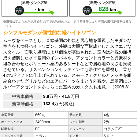
（燃費×タンク容量）
（燃費×タンク容量）
-
828
km
km
※燃費は定められた試験条件の下での数値のため、走行条件等により実際の燃料消費率は異な
ります。
シンプルモダンが個性的な軽ハイトワゴン
ムーヴをベースとし、直線基調の外観と居心地を重視したモダンな
室内をもつ軽ハイトワゴン。外観は大胆な面構成としたスクエアな
スタイル、面取り処理により個性が演出された。室内は外観の面構
成を踏襲した水平基調のインパネや、アクセントカラーと異素材を
組み合わせたボリューム感のあるシートなどで居心地の良さを実現
させている。サスペンションセッティングも居住性を重視し、乗り
心地がソフトに仕上げられている。スモークアクリルとメッキを組
み合わせたグリルなどのエアロパーツをまとう外観や、黒基調にシ
ルバーアクセントをあしらった室内のカスタムも用意。（2008.8）
中古車価格
9.8
万円～
41.8
万円
133.4
万円(税込)
新車時価格
860kg
4名
車両重量
乗車定員
2490mm
2列
ホイールベース
シート列数
FF
コラムCVT
駆動方式
ミッション
コラム
5ドア
ミッション位置
ドア数