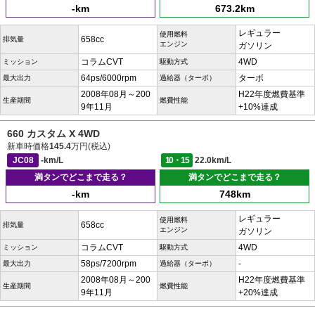
-km
673.2km
レギュラー
使用燃料
658cc
排気量
エンジン
ガソリン
コラムCVT
4WD
ミッション
駆動方式
64ps/6000rpm
ターボ
最大出力
過給器（ターボ）
2008年08月～200
H22年度燃費基準
生産期間
燃費性能
9年11月
+10%達成
660 カスタム X 4WD
新車時価格
145.4
万円(税込)
JC08
-km/L
10・15
22.0km/L
満タンでどこまで走る？
満タンでどこまで走る？
-km
748km
レギュラー
使用燃料
658cc
排気量
エンジン
ガソリン
コラムCVT
4WD
ミッション
駆動方式
58ps/7200rpm
-
最大出力
過給器（ターボ）
2008年08月～200
H22年度燃費基準
生産期間
燃費性能
9年11月
+20%達成