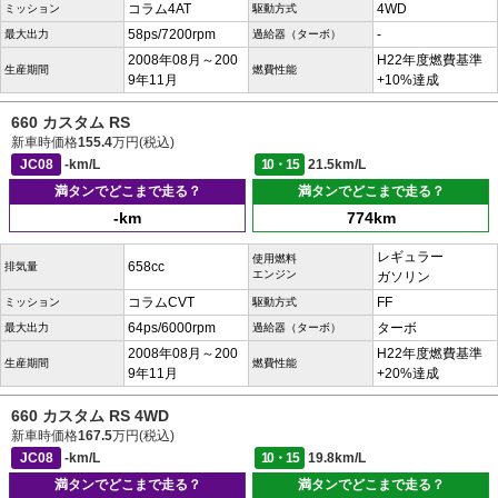
コラム4AT
4WD
ミッション
駆動方式
58ps/7200rpm
-
最大出力
過給器（ターボ）
2008年08月～200
H22年度燃費基準
生産期間
燃費性能
9年11月
+10%達成
660 カスタム RS
新車時価格
155.4
万円(税込)
JC08
-km/L
10・15
21.5km/L
満タンでどこまで走る？
満タンでどこまで走る？
-km
774km
レギュラー
使用燃料
658cc
排気量
エンジン
ガソリン
コラムCVT
FF
ミッション
駆動方式
64ps/6000rpm
ターボ
最大出力
過給器（ターボ）
2008年08月～200
H22年度燃費基準
生産期間
燃費性能
9年11月
+20%達成
660 カスタム RS 4WD
新車時価格
167.5
万円(税込)
JC08
-km/L
10・15
19.8km/L
満タンでどこまで走る？
満タンでどこまで走る？