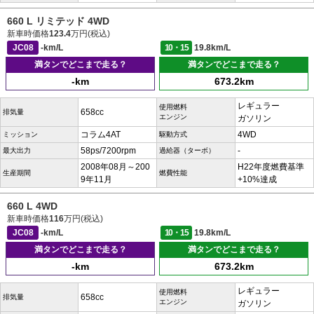
660 L リミテッド 4WD
新車時価格
123.4
万円(税込)
JC08
-km/L
10・15
19.8km/L
満タンでどこまで走る？
満タンでどこまで走る？
-km
673.2km
レギュラー
使用燃料
658cc
排気量
エンジン
ガソリン
コラム4AT
4WD
ミッション
駆動方式
58ps/7200rpm
-
最大出力
過給器（ターボ）
2008年08月～200
H22年度燃費基準
生産期間
燃費性能
9年11月
+10%達成
660 L 4WD
新車時価格
116
万円(税込)
JC08
-km/L
10・15
19.8km/L
満タンでどこまで走る？
満タンでどこまで走る？
-km
673.2km
レギュラー
使用燃料
658cc
排気量
エンジン
ガソリン