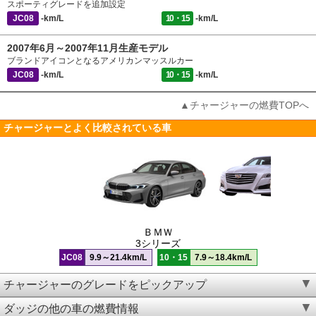
スポーティグレードを追加設定
JC08
-km/L
10・15
-km/L
2007年6月～2007年11月生産モデル
ブランドアイコンとなるアメリカンマッスルカー
JC08
-km/L
10・15
-km/L
▲チャージャーの燃費TOPへ
チャージャーとよく比較されている車
ＢＭＷ
3シリーズ
JC08
9.9～21.4km/L
10・15
7.9～18.4km/L
チャージャーのグレードをピックアップ
ダッジの他の車の燃費情報