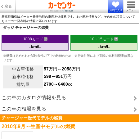
戻る
お気に入り
メニュー
新車時価格はメーカー発表当時の車両本体価格です。また基本情報など、その他の項目について
もメーカー発表時の情報に基いています。
ダッジ チャージャーの燃費
JC08モード
10・15モード
-km/L
-km/L
※燃費は定められた試験条件の下での数値のため、走行条件等により実際の燃料消費率は異な
ります。
中古車価格
57
万円～
2058
万円
599～651
万円
新車時価格
2700～6400
cc
排気量
この車のカタログ情報を見る
この車の相場を見る
チャージャー歴代モデルの燃費
2010年9月～生産中モデルの燃費