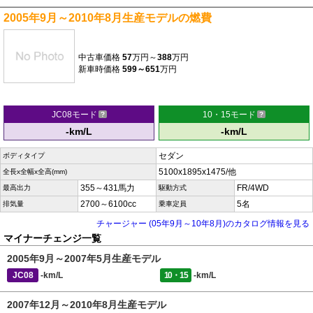
2005年9月～2010年8月生産モデルの燃費
中古車価格
57
万円～
388
万円
新車時価格
599～651
万円
JC08モード
10・15モード
-km/L
-km/L
セダン
ボディタイプ
5100x1895x1475/他
全長x全幅x全高(mm)
355～431馬力
FR/4WD
最高出力
駆動方式
2700～6100cc
5名
排気量
乗車定員
チャージャー (05年9月～10年8月)のカタログ情報を見る
マイナーチェンジ一覧
2005年9月～2007年5月生産モデル
JC08
-km/L
10・15
-km/L
2007年12月～2010年8月生産モデル