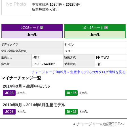
中古車価格
108
万円～
2028
万円
新車時価格
-
万円
JC08モード
10・15モード
-km/L
-km/L
セダン
ボディタイプ
-x-x-
全長x全幅x全高(mm)
-馬力
FR/4WD
最高出力
駆動方式
3600～6400cc
-名
排気量
乗車定員
チャージャー (10年9月～生産中モデル)のカタログ情報を見る
マイナーチェンジ一覧
2014年9月～生産中モデル
JC08
-km/L
10・15
-km/L
2010年9月～2014年8月生産モデル
JC08
-km/L
10・15
-km/L
▲チャージャーの燃費TOPへ