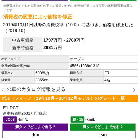
※燃費は定められた試験条件の下での数値のため、走行条件等により実際の燃料消費率は異な
ります。
消費税の変更により価格を修正
2019年10月1日以降の消費税率（10％）に基づき、価格を修正した
（2019.10）
中古車価格
1797
万円～
2780
万円
2631
万円
新車時価格
オープン
ボディタイプ
4586x1938x1318
全長x全幅x全高(mm)
600馬力
FR
最高出力
駆動方式
3855cc
4名
排気量
乗車定員
この車のカタログ情報を見る
ポルトフィーノ（19年10月～20年12月モデル）のグレード一覧
F1 DCT
新車時価格
2631
万円(税込)
JC08
-km/L
10・15
-km/L
満タンでどこまで走る？
満タンでどこまで走る？
-km
-km