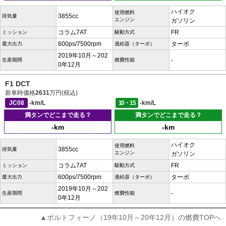
ハイオク
使用燃料
3855cc
排気量
エンジン
ガソリン
コラム7AT
FR
ミッション
駆動方式
600ps/7500rpm
ターボ
最大出力
過給器（ターボ）
2019年10月～202
-
生産期間
燃費性能
0年12月
F1 DCT
新車時価格
2631
万円(税込)
JC08
-km/L
10・15
-km/L
満タンでどこまで走る？
満タンでどこまで走る？
-km
-km
ハイオク
使用燃料
3855cc
排気量
エンジン
ガソリン
コラム7AT
FR
ミッション
駆動方式
600ps/7500rpm
ターボ
最大出力
過給器（ターボ）
2019年10月～202
-
生産期間
燃費性能
0年12月
▲ポルトフィーノ（19年10月～20年12月）の燃費TOPへ