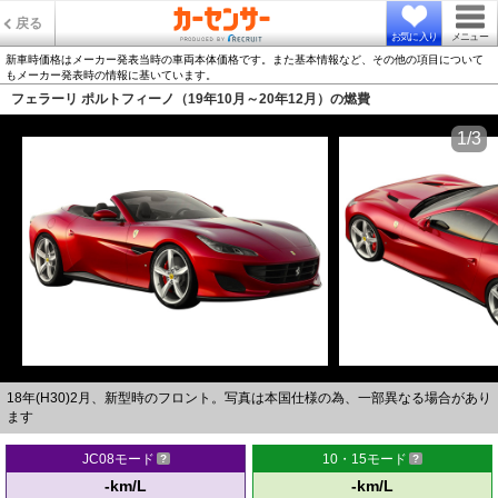
戻る
お気に入り
メニュー
新車時価格はメーカー発表当時の車両本体価格です。また基本情報など、その他の項目について
もメーカー発表時の情報に基いています。
フェラーリ ポルトフィーノ（19年10月～20年12月）の燃費
1/3
18年(H30)2月、新型時のフロント。写真は本国仕様の為、一部異なる場合があり
ます
JC08モード
10・15モード
-km/L
-km/L