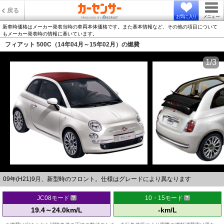
戻る
お気に入り
メニュー
新車時価格はメーカー発表当時の車両本体価格です。また基本情報など、その他の項目について
もメーカー発表時の情報に基いています。
フィアット 500C（14年04月～15年02月）の燃費
1/3
09年(H21)9月、新型時のフロント。仕様はグレードにより異なります
JC08モード
10・15モード
19.4～24.0km/L
-km/L