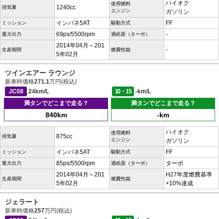
ハイオク
使用燃料
1240cc
排気量
エンジン
ガソリン
インパネ5AT
FF
ミッション
駆動方式
69ps/5500rpm
-
最大出力
過給器（ターボ）
2014年04月～201
-
生産期間
燃費性能
5年02月
ツインエアー ラウンジ
新車時価格
271.1
万円(税込)
JC08
24km/L
10・15
-km/L
満タンでどこまで走る？
満タンでどこまで走る？
840km
-km
ハイオク
使用燃料
875cc
排気量
エンジン
ガソリン
インパネ5AT
FF
ミッション
駆動方式
85ps/5500rpm
ターボ
最大出力
過給器（ターボ）
2014年04月～201
H27年度燃費基準
生産期間
燃費性能
5年02月
+10%達成
ジェラート
新車時価格
257
万円(税込)