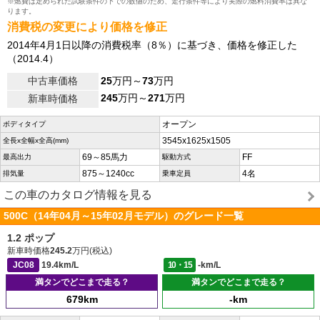
※燃費は定められた試験条件の下での数値のため、走行条件等により実際の燃料消費率は異な
ります。
消費税の変更により価格を修正
2014年4月1日以降の消費税率（8％）に基づき、価格を修正した
（2014.4）
中古車価格
25
万円～
73
万円
245
万円～
271
万円
新車時価格
オープン
ボディタイプ
3545x1625x1505
全長x全幅x全高(mm)
69～85馬力
FF
最高出力
駆動方式
875～1240cc
4名
排気量
乗車定員
この車のカタログ情報を見る
500C（14年04月～15年02月モデル）のグレード一覧
1.2 ポップ
新車時価格
245.2
万円(税込)
JC08
19.4km/L
10・15
-km/L
満タンでどこまで走る？
満タンでどこまで走る？
679km
-km