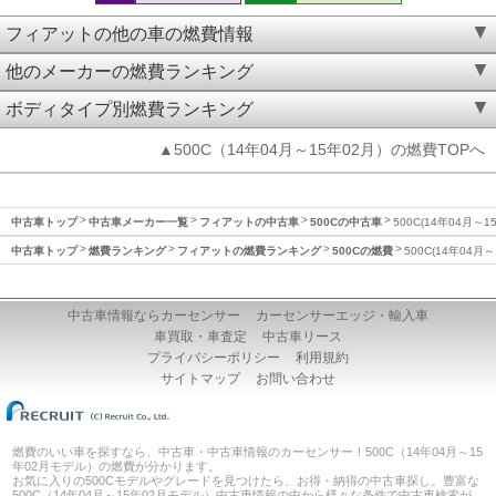
フィアットの他の車の燃費情報
他のメーカーの燃費ランキング
ボディタイプ別燃費ランキング
▲500C（14年04月～15年02月）の燃費TOPへ
中古車トップ
中古車メーカー一覧
フィアットの中古車
500Cの中古車
500C(14年04月～
中古車トップ
燃費ランキング
フィアットの燃費ランキング
500Cの燃費
500C(14年04月
中古車情報ならカーセンサー
カーセンサーエッジ・輸入車
車買取・車査定
中古車リース
プライバシーポリシー
利用規約
サイトマップ
お問い合わせ
燃費のいい車を探すなら、中古車・中古車情報のカーセンサー！500C（14年04月～15
年02月モデル）の燃費が分かります。
お気に入りの500Cモデルやグレードを見つけたら、お得・納得の中古車探し。豊富な
500C（14年04月～15年02月モデル）中古車情報の中から様々な条件で中古車検索が