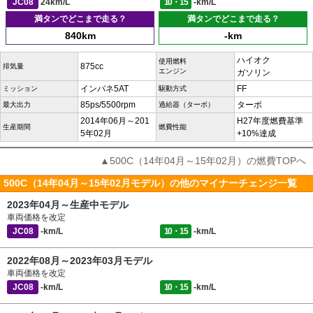
JC08
24km/L
10・15
-km/L
満タンでどこまで走る？
満タンでどこまで走る？
840km
-km
ハイオク
使用燃料
875cc
排気量
エンジン
ガソリン
インパネ5AT
FF
ミッション
駆動方式
85ps/5500rpm
ターボ
最大出力
過給器（ターボ）
2014年06月～201
H27年度燃費基準
生産期間
燃費性能
5年02月
+10%達成
▲500C（14年04月～15年02月）の燃費TOPへ
500C（14年04月～15年02月モデル）の他のマイナーチェンジ一覧
2023年04月～生産中モデル
車両価格を改定
JC08
-km/L
10・15
-km/L
2022年08月～2023年03月モデル
車両価格を改定
JC08
-km/L
10・15
-km/L