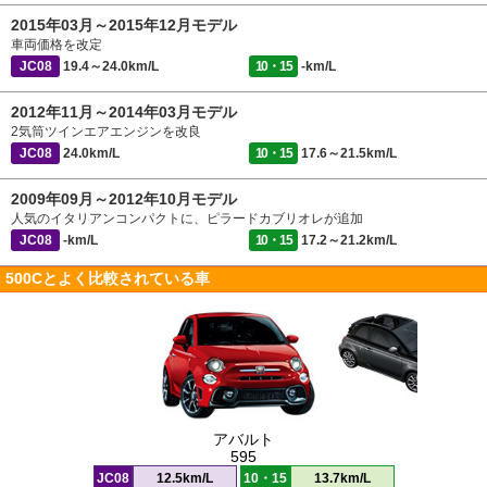
2015年03月～2015年12月モデル
車両価格を改定
JC08
19.4～24.0km/L
10・15
-km/L
2012年11月～2014年03月モデル
2気筒ツインエアエンジンを改良
JC08
24.0km/L
10・15
17.6～21.5km/L
2009年09月～2012年10月モデル
人気のイタリアンコンパクトに、ピラードカブリオレが追加
JC08
-km/L
10・15
17.2～21.2km/L
500Cとよく比較されている車
アバルト
595
JC08
12.5km/L
10・15
13.7km/L