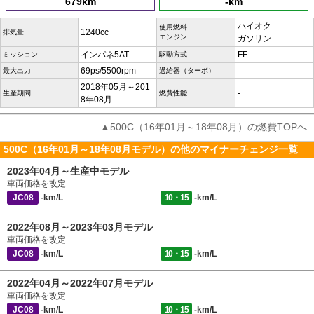
679km
-km
ハイオク
使用燃料
1240cc
排気量
エンジン
ガソリン
インパネ5AT
FF
ミッション
駆動方式
69ps/5500rpm
-
最大出力
過給器（ターボ）
2018年05月～201
-
生産期間
燃費性能
8年08月
▲500C（16年01月～18年08月）の燃費TOPへ
500C（16年01月～18年08月モデル）の他のマイナーチェンジ一覧
2023年04月～生産中モデル
車両価格を改定
JC08
-km/L
10・15
-km/L
2022年08月～2023年03月モデル
車両価格を改定
JC08
-km/L
10・15
-km/L
2022年04月～2022年07月モデル
車両価格を改定
JC08
-km/L
10・15
-km/L