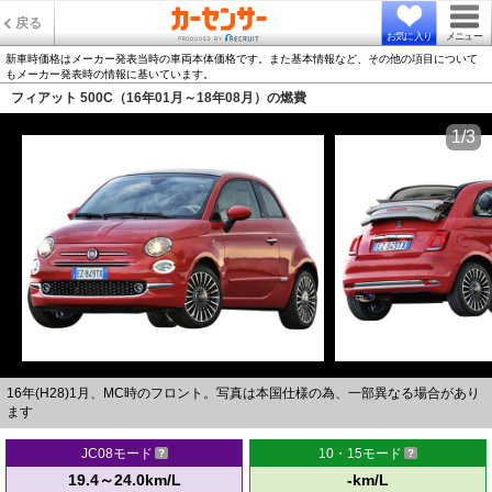
戻る
お気に入り
メニュー
新車時価格はメーカー発表当時の車両本体価格です。また基本情報など、その他の項目について
もメーカー発表時の情報に基いています。
フィアット 500C（16年01月～18年08月）の燃費
1/3
16年(H28)1月、MC時のフロント。写真は本国仕様の為、一部異なる場合があり
ます
JC08モード
10・15モード
19.4～24.0km/L
-km/L