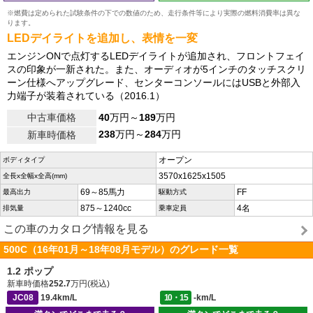
※燃費は定められた試験条件の下での数値のため、走行条件等により実際の燃料消費率は異な
ります。
LEDデイライトを追加し、表情を一変
エンジンONで点灯するLEDデイライトが追加され、フロントフェイ
スの印象が一新された。また、オーディオが5インチのタッチスクリ
ーン仕様へアップグレード、センターコンソールにはUSBと外部入
力端子が装着されている（2016.1）
中古車価格
40
万円～
189
万円
238
万円～
284
万円
新車時価格
オープン
ボディタイプ
3570x1625x1505
全長x全幅x全高(mm)
69～85馬力
FF
最高出力
駆動方式
875～1240cc
4名
排気量
乗車定員
この車のカタログ情報を見る
500C（16年01月～18年08月モデル）のグレード一覧
1.2 ポップ
新車時価格
252.7
万円(税込)
JC08
19.4km/L
10・15
-km/L