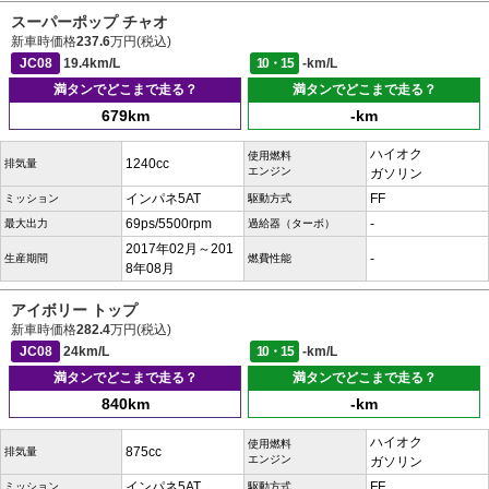
スーパーポップ チャオ
新車時価格
237.6
万円(税込)
JC08
19.4km/L
10・15
-km/L
満タンでどこまで走る？
満タンでどこまで走る？
679km
-km
ハイオク
使用燃料
1240cc
排気量
エンジン
ガソリン
インパネ5AT
FF
ミッション
駆動方式
69ps/5500rpm
-
最大出力
過給器（ターボ）
2017年02月～201
-
生産期間
燃費性能
8年08月
アイボリー トップ
新車時価格
282.4
万円(税込)
JC08
24km/L
10・15
-km/L
満タンでどこまで走る？
満タンでどこまで走る？
840km
-km
ハイオク
使用燃料
875cc
排気量
エンジン
ガソリン
インパネ5AT
FF
ミッション
駆動方式