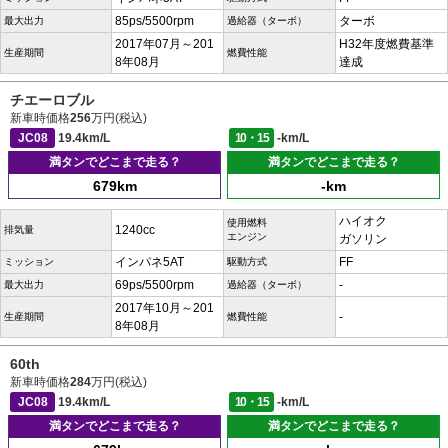
85ps/5500rpm
ターボ
最大出力
過給器（ターボ）
2017年07月～201
H32年度燃費基準
生産期間
燃費性能
8年08月
達成
チエーロブル
新車時価格
256
万円(税込)
JC08
19.4km/L
10・15
-km/L
満タンでどこまで走る？
満タンでどこまで走る？
679km
-km
ハイオク
使用燃料
1240cc
排気量
エンジン
ガソリン
インパネ5AT
FF
ミッション
駆動方式
69ps/5500rpm
-
最大出力
過給器（ターボ）
2017年10月～201
-
生産期間
燃費性能
8年08月
60th
新車時価格
284
万円(税込)
JC08
19.4km/L
10・15
-km/L
満タンでどこまで走る？
満タンでどこまで走る？