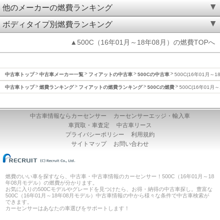
他のメーカーの燃費ランキング
ボディタイプ別燃費ランキング
▲500C（16年01月～18年08月）の燃費TOPへ
中古車トップ
中古車メーカー一覧
フィアットの中古車
500Cの中古車
500C(16年01月～
中古車トップ
燃費ランキング
フィアットの燃費ランキング
500Cの燃費
500C(16年01月
中古車情報ならカーセンサー
カーセンサーエッジ・輸入車
車買取・車査定
中古車リース
プライバシーポリシー
利用規約
サイトマップ
お問い合わせ
燃費のいい車を探すなら、中古車・中古車情報のカーセンサー！500C（16年01月～18
年08月モデル）の燃費が分かります。
お気に入りの500Cモデルやグレードを見つけたら、お得・納得の中古車探し。豊富な
500C（16年01月～18年08月モデル）中古車情報の中から様々な条件で中古車検索が
できます。
カーセンサーはあなたの車選びをサポートします！