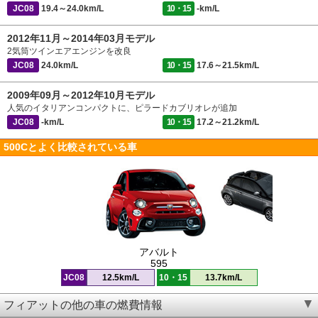
JC08
19.4～24.0km/L
10・15
-km/L
2012年11月～2014年03月モデル
2気筒ツインエアエンジンを改良
JC08
24.0km/L
10・15
17.6～21.5km/L
2009年09月～2012年10月モデル
人気のイタリアンコンパクトに、ピラードカブリオレが追加
JC08
-km/L
10・15
17.2～21.2km/L
500Cとよく比較されている車
アバルト
595
JC08
12.5km/L
10・15
13.7km/L
フィアットの他の車の燃費情報