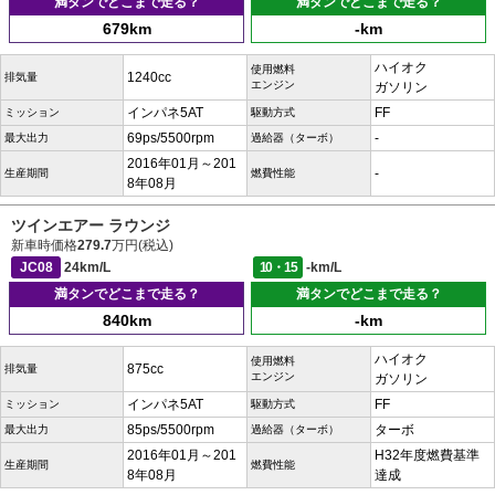
満タンでどこまで走る？
満タンでどこまで走る？
679km
-km
ハイオク
使用燃料
1240cc
排気量
エンジン
ガソリン
インパネ5AT
FF
ミッション
駆動方式
69ps/5500rpm
-
最大出力
過給器（ターボ）
2016年01月～201
-
生産期間
燃費性能
8年08月
ツインエアー ラウンジ
新車時価格
279.7
万円(税込)
JC08
24km/L
10・15
-km/L
満タンでどこまで走る？
満タンでどこまで走る？
840km
-km
ハイオク
使用燃料
875cc
排気量
エンジン
ガソリン
インパネ5AT
FF
ミッション
駆動方式
85ps/5500rpm
ターボ
最大出力
過給器（ターボ）
2016年01月～201
H32年度燃費基準
生産期間
燃費性能
8年08月
達成