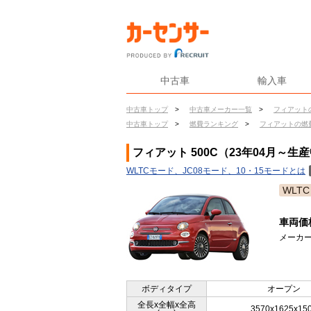
中古車
輸入車
中古車トップ
>
中古車メーカー一覧
>
フィアット
中古車トップ
>
燃費ランキング
>
フィアットの燃
フィアット 500C（23年04月～
WLTCモード、JC08モード、10・15モードとは
WLTC
車両価
メーカー
ボディタイプ
オープン
全長x全幅x全高
3570x1625x15