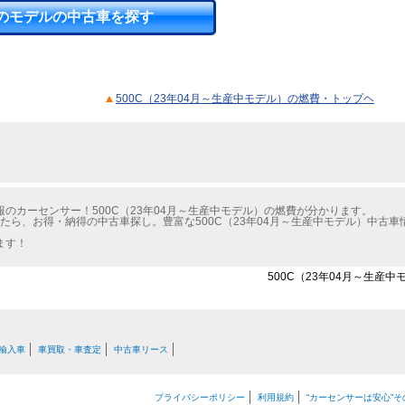
のモデルの中古車を探す
500C（23年04月～生産中モデル）の燃費・トップヘ
のカーセンサー！500C（23年04月～生産中モデル）の燃費が分かります。
けたら、お得・納得の中古車探し。豊富な500C（23年04月～生産中モデル）中古
ます！
500C（23年04月～生産
輸入車
車買取・車査定
中古車リース
プライバシーポリシー
利用規約
“カーセンサーは安心”そ