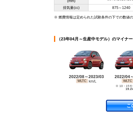
(mm)
排気量(cc)
875～1240
※ 燃費情報は定められた試験条件の下での数値
（23年04月～生産中モデル）のマイナ
2022/08～2023/03
2022/04
WLTC
WLTC
km/L
※ 10・15
19.2
こ