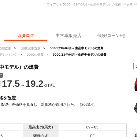
フィアット 500C（23年04月～生産中モデル）の燃費 | 中古
カタログ
中古車販売店
保険/ローン/他
の中古車
>
500Cの中古車
>
500C(23年04月～生産中モデル)の燃費
費ランキング
>
500Cの燃費
>
500C(23年04月～生産中モデル)の燃費
生産中モデル）の燃費
？
17.5
19.2
～
km/L
格を改定
希望小売価格を見直し、新価格が適用された。（2023.4）
最高出力(馬力)
69～85
05
駆動方式
FF