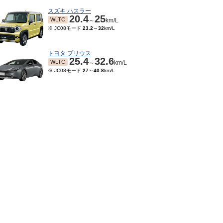
スズキ ハスラー
20.4
25
WLTC
～
km/L
※ JC08モード
23.2
～
32
km/L
トヨタ プリウス
25.4
32.6
WLTC
～
km/L
※ JC08モード
27
～
40.8
km/L