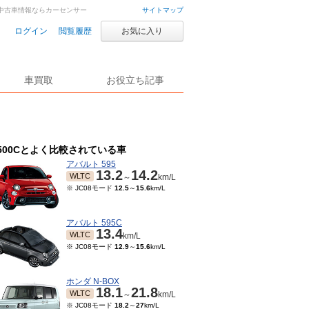
車・中古車情報ならカーセンサー
サイトマップ
ログイン
閲覧履歴
お気に入り
車買取
お役立ち記事
500Cとよく比較されている車
アバルト 595
13.2
14.2
WLTC
～
km/L
※ JC08モード
12.5
～
15.6
km/L
アバルト 595C
13.4
WLTC
km/L
※ JC08モード
12.9
～
15.6
km/L
ホンダ N-BOX
18.1
21.8
WLTC
～
km/L
※ JC08モード
18.2
～
27
km/L