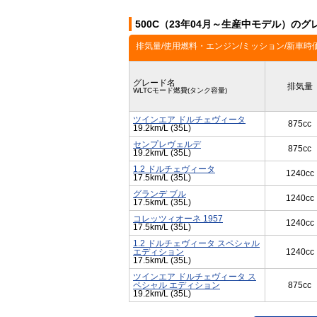
500C（23年04月～生産中モデル）のグ
排気量/使用燃料・エンジン/ミッション/新車時
グレード名
排気量
WLTCモード燃費(タンク容量)
ツインエア ドルチェヴィータ
875cc
19.2km/L (35L)
センプレヴェルデ
875cc
19.2km/L (35L)
1.2 ドルチェヴィータ
1240cc
17.5km/L (35L)
グランデ ブル
1240cc
17.5km/L (35L)
コレッツィオーネ 1957
1240cc
17.5km/L (35L)
1.2 ドルチェヴィータ スペシャル
エディション
1240cc
17.5km/L (35L)
ツインエア ドルチェヴィータ ス
ペシャル エディション
875cc
19.2km/L (35L)