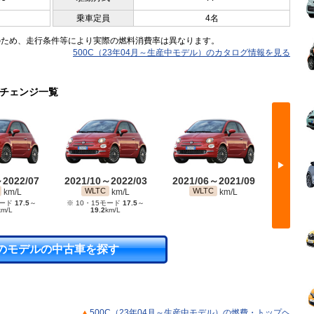
乗車定員
4名
のため、走行条件等により実際の燃料消費率は異なります。
500C（23年04月～生産中モデル）のカタログ情報を見る
ーチェンジ一覧
▶
～2022/07
2021/10～2022/03
2021/06～2021/09
2019/
1
WLTC
WLTC
JC08
km/L
km/L
km/L
モード
17.5
～
※ 10・15モード
17.5
～
※ 10・
km/L
19.2
km/L
のモデルの中古車を探す
500C（23年04月～生産中モデル）の燃費・トップヘ