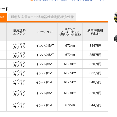
レード
価格
駆動方式/最大出力/過給器/生産期間/燃費性能
満タンで
使用燃料
新車時価格
ミッション
どこまで走る？
エンジン
(税込)
(燃費xタンク容量)
ハイオク
インパネ5AT
672km
344
万円
ガソリン
ハイオク
インパネ5AT
672km
355
万円
ガソリン
ハイオク
インパネ5AT
612.5km
326
万円
ガソリン
ハイオク
インパネ5AT
612.5km
332
万円
ガソリン
ハイオク
インパネ5AT
612.5km
340
万円
ガソリン
ハイオク
インパネ5AT
612.5km
326
万円
ガソリン
ハイオク
インパネ5AT
672km
344
万円
ガソリン