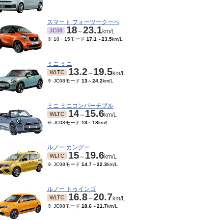
スマート フォーツークーペ
18
23.1
JC08
～
km/L
※ 10・15モード
17.1
～
23.5
km/L
ミニ ミニ
13.2
19.5
WLTC
～
km/L
※ JC08モード
13
～
24.2
km/L
ミニ ミニコンバーチブル
14
15.6
WLTC
～
km/L
※ JC08モード
13
～
18
km/L
10～2021/05
2018/09～2019/09
2016/01～2018/08
201
9.4
26.6
19.4
24
19.4
24
JC08
JC08
JC08
～
km/L
～
km/L
～
km/L
15モード
17.5
km/L
ルノー カングー
15
19.6
WLTC
～
km/L
※ JC08モード
14.7
～
22.3
km/L
ルノー トゥインゴ
16.8
20.7
WLTC
～
km/L
※ JC08モード
18.6
～
21.7
km/L