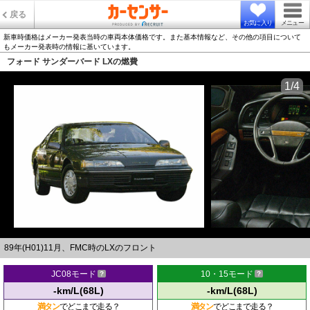
戻る
お気に入り
メニュー
新車時価格はメーカー発表当時の車両本体価格です。また基本情報など、その他の項目について
もメーカー発表時の情報に基いています。
フォード サンダーバード LXの燃費
1/4
89年(H01)11月、FMC時のLXのフロント
JC08モード
10・15モード
-km/L(68L)
-km/L(68L)
満タン
でどこまで走る？
満タン
でどこまで走る？