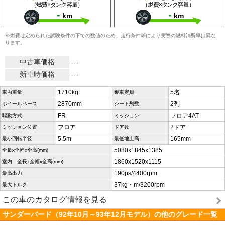
（燃費×タンク容量）
（燃費×タンク容量）
-
-
km
km
※燃費は定められた試験条件の下での数値のため、走行条件等により実際の燃料消費率は異な
ります。
中古車価格
---
新車時価格
---
1710kg
5名
車両重量
乗車定員
2870mm
2列
ホイールベース
シート列数
FR
フロア4AT
駆動方式
ミッション
フロア
2ドア
ミッション位置
ドア数
5.5m
165mm
最小回転半径
最低地上高
5080x1845x1385
全長x全幅x全高(mm)
1860x1520x1115
室内 全長x全幅x全高(mm)
190ps/4400rpm
最高出力
37kg・m/3200rpm
最大トルク
この車のカタログ情報を見る
サンダーバード（92年10月～93年12月モデル）の他のグレード一覧